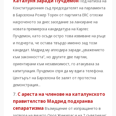
Каталуня заради Пучдемон
Под натиска на
Конституционния съд председателят на парламента
в Барселона Рожер Торен от партията ERC отложи
насроченото за днес заседание за лансиране на
новата премиерска кандидатура на Карлес
Пучдемон, като осъди остро това извиване на ръце
и подчерта, че остава твърдо именно зад този
кандидат. Мадрид му аплодира заради „уважението
към законността”, но другите две партии,
ориентирани към независимост, го атакуваха за
капитулация. Пучдемон спря да му вдига телефона.
Центърът на Барселона бе залят от протестна
демонстрация...
С ареста на членове на каталунското
правителство Мадрид подхранва
сепаратизма
Възмущение от изпращането в
затвора на вицето Орол Жункерас и на 7 съветници/