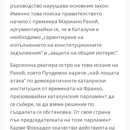
ръководство нарушава основния закон.
Именно това поиска правителството
начело с премиера Мариано Рахой,
аргументирайки се, че в Каталуня е
необходимо „гарантиране на
изпълнението на конституционните
задължения” и „защита на общия интерес”.
Барселона реагира остро на това искане на
Рахой, което Пучдемон нарече „най-лошата
атака” по демократичните каталунски
институции от времената на Франко,
призовавайки каталунския парламент да
се събере, за да вземе решение по
създалата се обстановка. От своя страна
пък председателката на този парламент
Карме Форкадел окачестви действията на