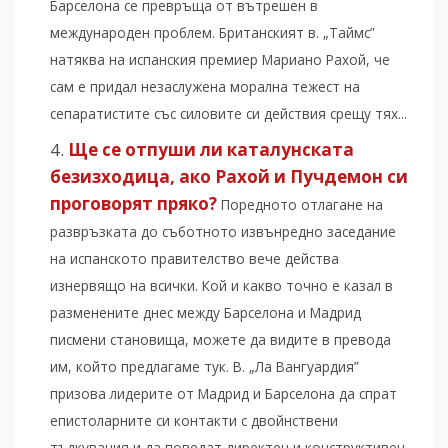
Барселона се превръща от вътрешен в
международен проблем. Британският в. „Таймс”
натяква на испанския премиер Мариано Рахой, че
сам е придал незаслужена морална тежест на
сепаратистите със силовите си действия срещу тях...
Ще се отпуши ли каталунската
безизходица, ако Рахой и Пучдемон си
проговорят пряко?
Поредното отлагане на
развръзката до съботното извънредно заседание
на испанското правителство вече действа
изнервящо на всички. Кой и какво точно е казал в
разменените днес между Барселона и Мадрид
писмени становища, можете да видите в превода
им, който предлагаме тук. В. „Ла Вангуардия”
призова лидерите от Мадрид и Барселона да спрат
епистоларните си контакти с двойнствени
тълкувания и да поведат директен и конструктивен