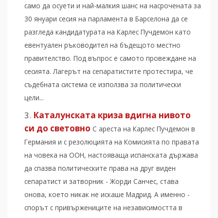
само да осуети и най-малкия шанс на насрочената за
30 януари сесия на парламента в Барселона да се
разгледа кандидатурата на Карлес Пучдемон като
евентуален ръководител на бъдещото местно
правителство. Под въпрос е самото провеждане на
сесията. Лагерът на сепаратистите протестира, че
съдебната система се използва за политически
цели...
Каталунската криза вдигна нивото
си до световно
С ареста на Карлес Пучдемон в
Германия и с резолюцията на Комисията по правата
на човека на ООН, настояваща испанската държава
да спазва политическите права на друг виден
сепаратист и затворник - Жорди Санчес, става
онова, което никак не искаше Мадрид. А именно -
спорът с привържениците на независимостта в