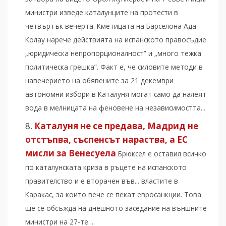
министри изведе каталунците на протести в
четвъртък вечерта. Кметицата на Барселона Ада
Колау нарече действията на испанското правосъдие
„юридическа непропорционалност” и „много тежка
политическа грешка”. Факт е, че силовите методи в
навечерието на обявените за 21 декември
автономни избори в Каталуня могат само да налеят
вода в мелницата на феновене на независимостта...
Каталуня не се предава, Мадрид не
отстъпва, съспенсът нараства, а ЕС
мисли за Венесуела
Брюксел е оставил всичко
по каталунската криза в ръцете на испанското
правителство и е вторачен във... властите в
Каракас, за които вече се пекат евросанкции. Това
ще се обсъжда на днешното заседание на външните
министри на 27-те ...