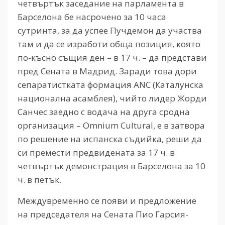
четвъртък заседание на парламента в
Барселона бе насрочено за 10 часа
сутринта, за да успее Пучдемон да участва
там и да се изработи обща позиция, която
по-късно същия ден – в 17 ч. – да представи
пред Сената в Мадрид. Заради това дори
сепаратистката формация ANC (Каталунска
национална асамблея), чийто лидер Жорди
Санчес заедно с водача на друга сродна
организация – Omnium Cultural, е в затвора
по решение на испанска съдийка, реши да
си премести предвидената за 17 ч. в
четвъртък демонстрация в Барселона за 10
ч. в петък.
Междувременно се появи и предложение
на председателя на Сената Пио Гарсия-