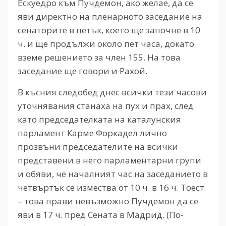
Ескуедро към Пучдемон, ако желае, да се
яви директно на пленарното заседание на
сенаторите в петък, което ще започне в 10
ч. и ще продължи около пет часа, докато
вземе решението за член 155. На това
заседание ще говори и Рахой.
В късния следобед днес всички тези часови
уточнявания станаха на пух и прах, след
като председателката на каталунския
парламент Карме Форкадел лично
прозвъни председателите на всички
представени в него парламентарни групи
и обяви, че началният час на заседанието в
четвъртък се измества от 10 ч. в 16 ч. Тоест
– това прави невъзможно Пучдемон да се
яви в 17 ч. пред Сената в Мадрид. (По-