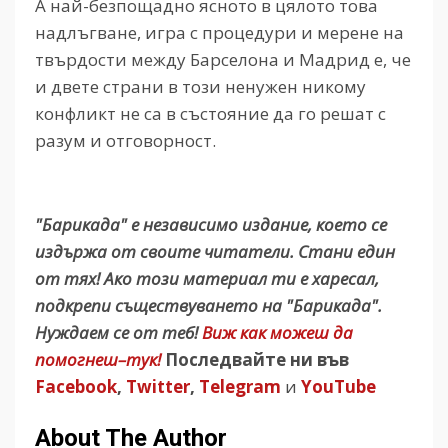
А най-безпощадно ясното в цялото това
надлъгване, игра с процедури и мерене на
твърдости между Барселона и Мадрид е, че
и двете страни в този ненужен никому
конфликт не са в състояние да го решат с
разум и отговорност.
"Барикада" е независимо издание, което се
издържа от своите читатели. Стани един
от тях! Ако този материал ти е харесал,
подкрепи съществуването на "Барикада".
Нуждаем се от теб!
Виж как можеш да
помогнеш–тук!
Последвайте ни във
Facebook
,
Twitter
,
Telegram
и
YouTube
About The Author