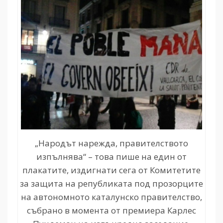
„Народът нарежда, правителството
изпълнява“ – това пише на един от
плакатите, издигнати сега от Комитетите
за защита на републиката под прозорците
на автономното каталунско правителство,
събрано в момента от премиера Карлес