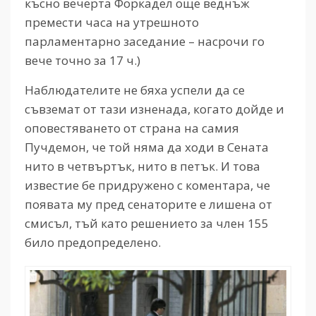
късно вечерта Форкадел още веднъж
премести часа на утрешното
парламентарно заседание – насрочи го
вече точно за 17 ч.)
Наблюдателите не бяха успели да се
съвземат от тази изненада, когато дойде и
оповестяването от страна на самия
Пучдемон, че той няма да ходи в Сената
нито в четвъртък, нито в петък. И това
известие бе придружено с коментара, че
появата му пред сенаторите е лишена от
смисъл, тъй като решението за член 155
било предопределено.