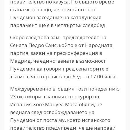
правителство по казуса. По същото време
стана ясно също, че поисканото от
Пучдемон заседание на каталунския
парламент ще е в четвъртък следобед.
Скоро след това зам.-председателят на
Сената Педро Санс, който е от Народната
партия, заяви на пресконференция в
Мадрид, че единствената възможност
Пучдемон да говори пред сенаторите е
тъкмо в четвъртък следобед – в 17.00 часа.
Междувременно в същия този понеделник,
23 октомври, главният прокурор на
Испания Хосе Мануел Маса обяви, че
веднага след освобождаването на
Пучдемон от поста му, което испанското
правителство предупреди, че ще направи