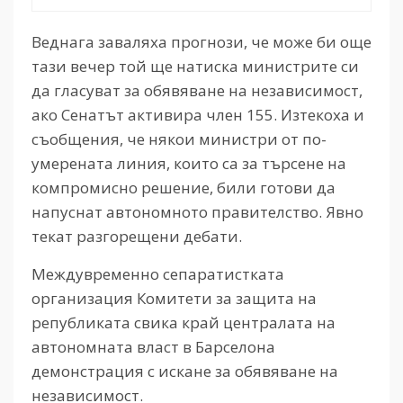
Веднага заваляха прогнози, че може би още
тази вечер той ще натиска министрите си
да гласуват за обявяване на независимост,
ако Сенатът активира член 155. Изтекоха и
съобщения, че някои министри от по-
умерената линия, които са за търсене на
компромисно решение, били готови да
напуснат автономното правителство. Явно
текат разгорещени дебати.
Междувременно сепаратистката
организация Комитети за защита на
републиката свика край централата на
автономната власт в Барселона
демонстрация с искане за обявяване на
независимост.