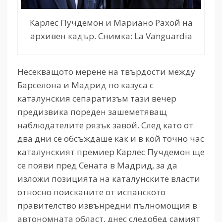
Карлес Пучдемон и Мариано Рахой на
архивен кадър. Снимка: La Vanguardia
Несекващото мерене на твърдости между
Барселона и Мадрид по казуса с
каталунския сепаратизъм тази вечер
предизвика пореден зашеметяващ
наблюдателите рязък завой. След като от
два дни се обсъждаше как и в кой точно час
каталунският премиер Карлес Пучдемон ще
се появи пред Сената в Мадрид, за да
изложи позицията на каталунските власти
относно поисканите от испанското
правителство извънредни пълномощия в
автономната област, днес следобед самият