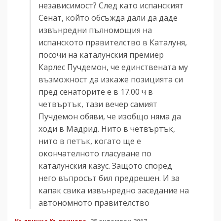
независимост? След като испанският
Сенат, който обсъжда дали да даде
извънредни пълномощия на
испанското правителство в Каталуня,
посочи на каталунския премиер
Карлес Пучдемон, че единствената му
възможност да изкаже позицията си
пред сенаторите е в 17.00 ч в
четвъртък, тази вечер самият
Пучдемон обяви, че изобщо няма да
ходи в Мадрид. Нито в четвъртък,
нито в петък, когато ще е
окончателното гласуване по
каталунския казус. Защото според
него въпросът бил предрешен. И за
капак свика извънредно заседание на
автономното правителство