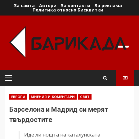
Skip
За сайта
Автори
За контакти
За реклама
Политика относно Бисквитки
to
content
Primary
Menu
ЕВРОПА
МНЕНИЯ И КОМЕНТАРИ
СВЯТ
Барселона и Мадрид си мерят
твърдостите
Иде ли нощта на каталунската