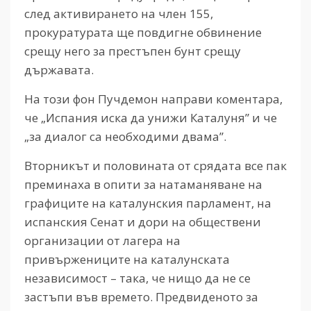
след активирането на член 155,
прокуратурата ще повдигне обвинение
срещу него за престъпен бунт срещу
държавата.
На този фон Пучдемон направи коментара,
че „Испания иска да унижи Каталуня” и че
„за диалог са необходими двама”.
Вторникът и половината от срядата все пак
преминаха в опити за натаманяване на
графиците на каталунския парламент, на
испанския Сенат и дори на обществени
организации от лагера на
привържениците на каталунската
независимост – така, че нищо да не се
застъпи във времето. Предвиденото за