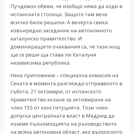
Пучдемон обяви, че изобщо няма да ходи в
испанската столица. Защото там вече
всичко били решили. А вечерта свика
извънредно заседание на автономното
каталунско правителство. И
доминиращите очаквания са, че тази нощ
ще се реши ща става ли Каталуня
независима република.
Нека припомним – специална комисия на
Сената в момента разглежда отправеното в
събота, 21 октомври, от испанското
правителство искане за активиране на
член 155 от конституцията. Този член
допуска централната власт в Мадрид да
изземе пълномощията на ръководството
на всяка автономна област, ако въпросното