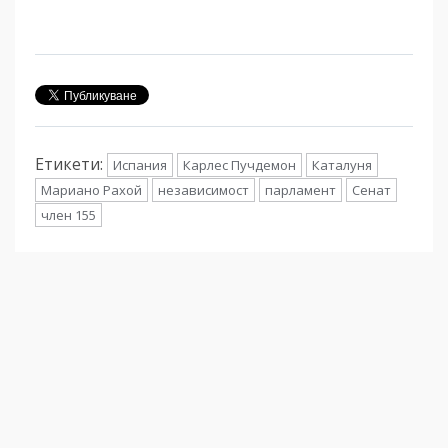
Етикети:
Испания
Карлес Пучдемон
Каталуня
Мариано Рахой
независимост
парламент
Сенат
член 155