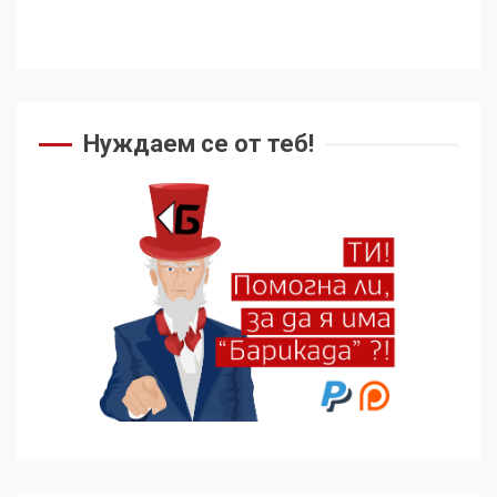
4
Как се вземат милиони за
чужд труд
Нуждаем се от теб!
5
136 страни в ООН
подкрепиха Куба, България
избра да е сред 30
„въздържали се“
6
Удължаването на „Чат
контрола“ в ЕС е обида за
демокрацията
7