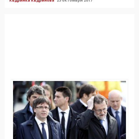
Къдринка Къдринова
25 октомври 2017