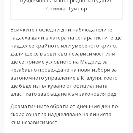
Пучдемон на извънредно заседание.
Снимка: Туитър
Всичките последни дни наблюдателите
гадаеха дали в лагера на сепаратистите ще
надделее крайното или умереното крило.
Дали ще се върви към независимост или
ще се приеме условието на Мадрид за
незабавно провеждане на нови избори за
автономното управление в Кталуня, което
ще бъде изтълкувано от официалната
власт като завръщане към законовия ред.
Драматичните обрати от днешния ден по-
скоро сочат за надделяване на линията
към независимост.