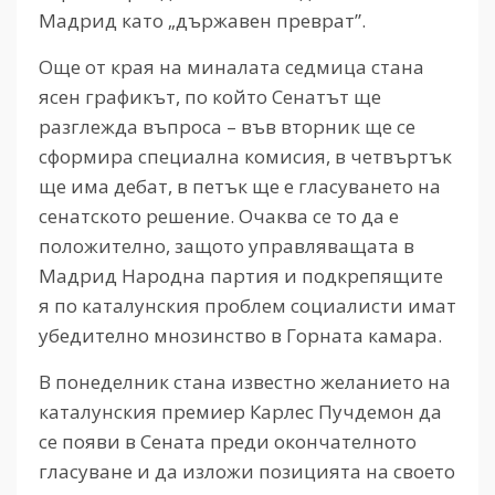
Мадрид като „държавен преврат”.
Още от края на миналата седмица стана
ясен графикът, по който Сенатът ще
разглежда въпроса – във вторник ще се
сформира специална комисия, в четвъртък
ще има дебат, в петък ще е гласуването на
сенатското решение. Очаква се то да е
положително, защото управляващата в
Мадрид Народна партия и подкрепящите
я по каталунския проблем социалисти имат
убедително мнозинство в Горната камара.
В понеделник стана известно желанието на
каталунския премиер Карлес Пучдемон да
се появи в Сената преди окончателното
гласуване и да изложи позицията на своето