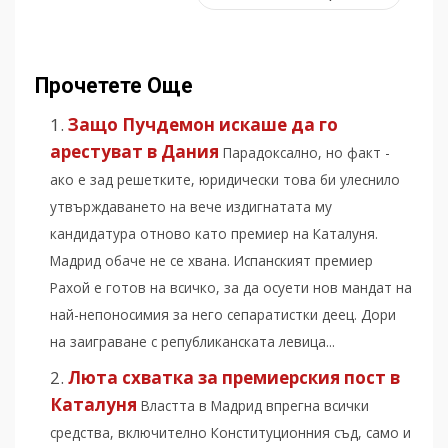
Прочетете Още
Защо Пучдемон искаше да го
арестуват в Дания
Парадоксално, но факт -
ако е зад решетките, юридически това би улеснило
утвърждаването на вече издигнатата му
кандидатура отново като премиер на Каталуня.
Мадрид обаче не се хвана. Испанският премиер
Рахой е готов на всичко, за да осуети нов мандат на
най-непоносимия за него сепаратистки деец. Дори
на заиграване с републиканската левица...
Люта схватка за премиерския пост в
Каталуня
Властта в Мадрид впрегна всички
средства, включително Конституционния съд, само и