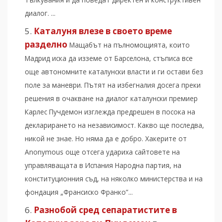
диалог. ...
Каталуня влезе в своето време
разделно
Мащабът на пълномощията, които
Мадрид иска да изземе от Барселона, стъписа все
още автономните каталунски власти и ги остави без
поле за маневри. Пътят на избегналия досега преки
решения в очакване на диалог каталунски премиер
Карлес Пучдемон изглежда предрешен в посока на
декларирането на независимост. Какво ще последва,
никой не знае. Но няма да е добро. Хакерите от
Anonymous още отсега удариха сайтовете на
управляващата в Испания Народна партия, на
конституционния съд, на няколко министерства и на
фондация „Франсиско Франко”...
Разнобой сред сепаратистите в