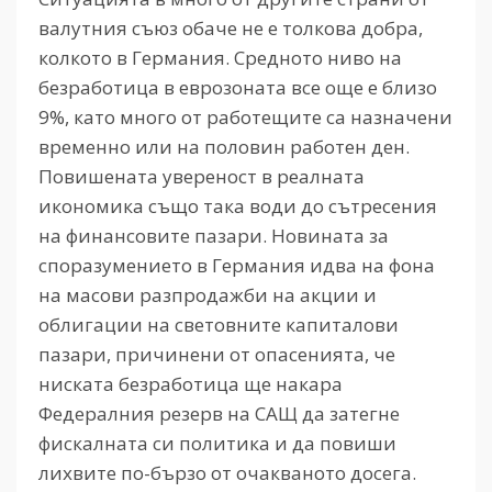
валутния съюз обаче не е толкова добра,
колкото в Германия. Средното ниво на
безработица в еврозоната все още е близо
9%, като много от работещите са назначени
временно или на половин работен ден.
Повишената увереност в реалната
икономика също така води до сътресения
на финансовите пазари. Новината за
споразумението в Германия идва на фона
на масови разпродажби на акции и
облигации на световните капиталови
пазари, причинени от опасенията, че
ниската безработица ще накара
Федералния резерв на САЩ да затегне
фискалната си политика и да повиши
лихвите по-бързо от очакваното досега.