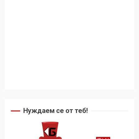
Аз съм изследовател на
геноцида. Навлизаме в
ужасяваща нова епоха
3
Съединените щати вече
дори не се преструват, че
не подкрепят терористи
4
Как се вземат милиони за
чужд труд
Нуждаем се от теб!
5
136 страни в ООН
подкрепиха Куба, България