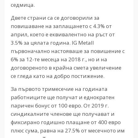
седмица.
Двете страни са се договорили за
повишаване на заплащането с 4.3% от
април, което е еквивалентно на ръст от
3.5% за цялата година. IG Metall
първоначално настояваше за повишение с
6% за 12-те месеца на 2018 г., но и на
договореното в крайна смета увеличение
се гледа като на добро постижение.
За първото тримесечие на годината
работниците ще получат и еднократен
паричен бонус от 100 евро. От 2019 г.
синдикалните членове ще получават и
фиксирано годишно плащане от 400 евро
плюс сума, равна на 27.5% от месечното им