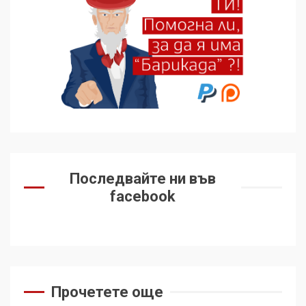
избра да е сред 30
„въздържали се“
6
Удължаването на „Чат
контрола“ в ЕС е обида за
демокрацията
7
За 100-годишнината на
Фидел Кастро – изкачване
Последвайте ни във
на Черни връх по неговите
facebook
стъпки от 1972 г.
1
Цената на войната
2
Прочетете още