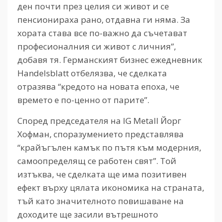
ден почти през целия си живот и се
пенсионираха рано, отдавна ги няма. За
хората става все по-важно да съчетават
професионалния си живот с личния”,
добавя тя. Германският бизнес ежедневник
Handelsblatt отбелязва, че сделката
отразява “кредото на новата епоха, че
времето е по-ценно от парите”.
Според председателя на IG Metall Йорг
Хофман, споразумението представлява
“крайъгълен камък по пътя към модерния,
самоопределящ се работен свят”. Той
изтъква, че сделката ще има позитивен
ефект върху цялата икономика на страната,
тъй като значителното повишаване на
доходите ще засили вътрешното