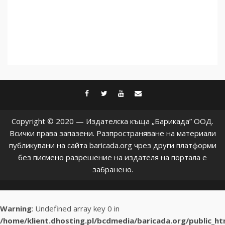
facebook
twitter
youtube
contact@baric
Copyright © 2020 — Издателска къща „Барикада” ООД.
Всички права запазени. Разпространяване на материали
публикувани на сайта baricada.org чрез други платформи
без писмено разрешение на издателя на портала е
забранено.
Warning
: Undefined array key 0 in
/home/klient.dhosting.pl/bcdmedia/baricada.org/public_h