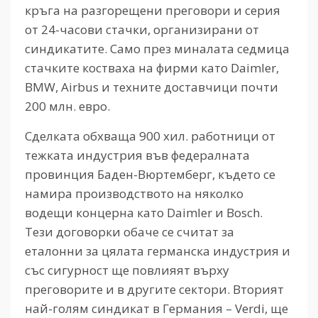
кръга на разгорещени преговори и серия
от 24-часови стачки, организирани от
синдикатите. Само през миналата седмица
стачките костваха на фирми като Daimler,
BMW, Airbus и техните доставчици почти
200 млн. евро.
Сделката обхваща 900 хил. работници от
тежката индустрия във федералната
провинция Баден-Вюртемберг, където се
намира производството на няколко
водещи концерна като Daimler и Bosch.
Тези договорки обаче се считат за
еталонни за цялата германска индустрия и
със сигурност ще повлияят върху
преговорите и в другите сектори. Вторият
най-голям синдикат в Германия – Verdi, ще