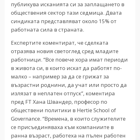
публикува исканията си за заплащането в
обществения сектор тази седмица. Двата
синдиката представляват около 15% от
работната сила в страната.
Експертите коментират, че сделката
отразява новия светоглед сред младите
работници. “Все повече хора имат периоди
в живота си, в които искат да работят по-
малко – например за да се грижат за
възрастни роднини, да учат или просто да
излязат в неплатен отпуск”, коментира
пред FT Хана Швандер, професор по
обществени политики в Hertie School of
Governance. “Времена, в които служителите
се присъединяваха към компаниите в
ранна възраст, работеха на пълен работен