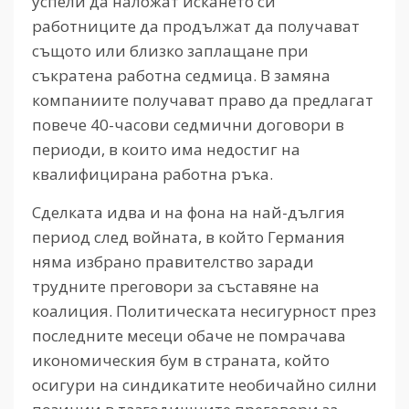
успели да наложат искането си
работниците да продължат да получават
същото или близко заплащане при
съкратена работна седмица. В замяна
компаниите получават право да предлагат
повече 40-часови седмични договори в
периоди, в които има недостиг на
квалифицирана работна ръка.
Сделката идва и на фона на най-дългия
период след войната, в който Германия
няма избрано правителство заради
трудните преговори за съставяне на
коалиция. Политическата несигурност през
последните месеци обаче не помрачава
икономическия бум в страната, който
осигури на синдикатите необичайно силни