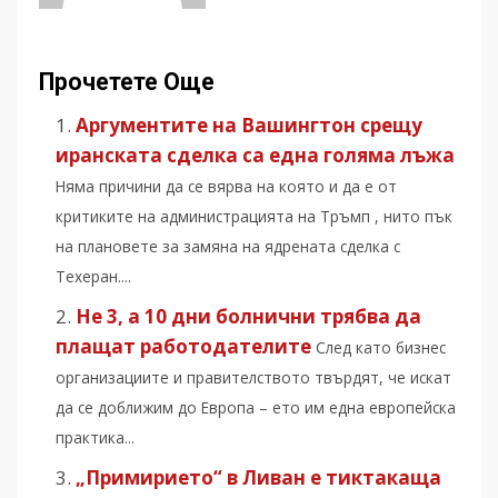
Прочетете Още
Аргументите на Вашингтон срещу
иранската сделка са една голяма лъжа
Няма причини да се вярва на която и да е от
критиките на администрацията на Тръмп , нито пък
на плановете за замяна на ядрената сделка с
Техеран....
Не 3, а 10 дни болнични трябва да
плащат работодателите
След като бизнес
организациите и правителството твърдят, че искат
да се доближим до Европа – ето им една европейска
практика...
„Примирието“ в Ливан е тиктакаща