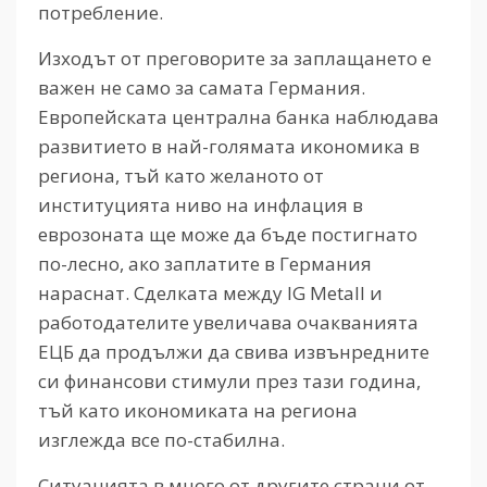
потребление.
Изходът от преговорите за заплащането е
важен не само за самата Германия.
Европейската централна банка наблюдава
развитието в най-голямата икономика в
региона, тъй като желаното от
институцията ниво на инфлация в
еврозоната ще може да бъде постигнато
по-лесно, ако заплатите в Германия
нараснат. Сделката между IG Metall и
работодателите увеличава очакванията
ЕЦБ да продължи да свива извънредните
си финансови стимули през тази година,
тъй като икономиката на региона
изглежда все по-стабилна.
Ситуацията в много от другите страни от