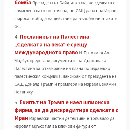
бомба
Президентът Байдън казва, че сделката е
замислена като постоянна, но САЩ дават на Израел
широка свобода на действие да възобнови атаките
си...
Посланикът на Палестина:
„Сделката на века” е срещу
международното право
Н. Пр. Ахмед Ал-
Мадбух представи аргументите на Държавата
Палестина за отхвърляне на плана по израелско-
палестинския конфликт, лансиран от президента на
САЩ Доналд Тръмп и премиера на Израел Бенямин
Нетаняху...
Екипът на Тръмп е наел шпионска
фирма, за да дискредитира сделката с
Иран
Израелски частни детективи е трябвало да
изровят мръсотия за ключови фигури от