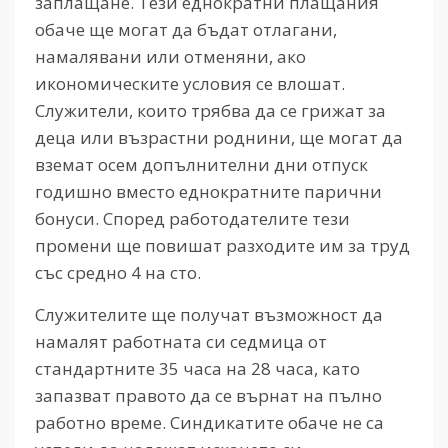
заплащане. Тези еднократни плащания
обаче ще могат да бъдат отлагани,
намалявани или отменяни, ако
икономическите условия се влошат.
Служители, които трябва да се грижат за
деца или възрастни роднини, ще могат да
вземат осем допълнителни дни отпуск
годишно вместо еднократните парични
бонуси. Според работодателите тези
промени ще повишат разходите им за труд
със средно 4 на сто.
Служителите ще получат възможност да
намалят работната си седмица от
стандартните 35 часа на 28 часа, като
запазват правото да се върнат на пълно
работно време. Синдикатите обаче не са