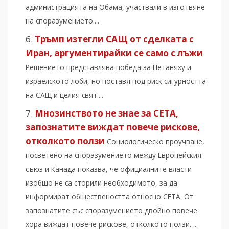
администрацията на Обама, участвали в изготвяне
на споразумението....
Тръмп изтегли САЩ от сделката с
Иран, аргументирайки се само с лъжи
Решението представлява победа за Нетаняху и
израелското лоби, но поставя под риск сигурността
на САЩ и целия свят....
Мнозинството не знае за CETA,
запознатите виждат повече рискове,
отколкото ползи
Социологическо проучване,
посветено на споразумението между Европейския
съюз и Канада показва, че официалните власти
изобщо не са сторили необходимото, за да
информират обществеността относно CETA. От
запознатите със споразумението двойно повече
хора виждат повече рискове, отколкото ползи. ...