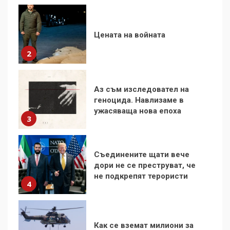
Аз съм изследовател на
геноцида. Навлизаме в
ужасяваща нова епоха
3
Съединените щати вече
дори не се преструват, че
не подкрепят терористи
4
Как се вземат милиони за
чужд труд
5
136 страни в ООН
подкрепиха Куба, България