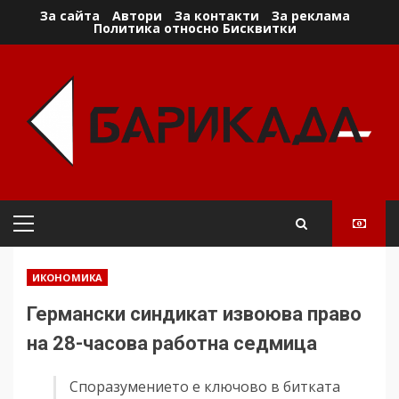
Skip
За сайта
Автори
За контакти
За реклама
Политика относно Бисквитки
to
content
Primary
Menu
ИКОНОМИКА
Германски синдикат извоюва право
на 28-часова работна седмица
Споразумението е ключово в битката