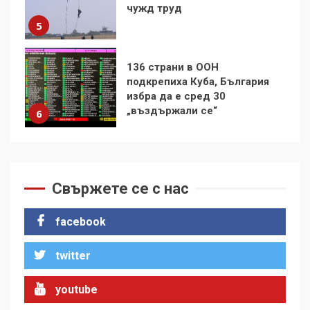
избра да е сред 30
„въздържали се“
6
Удължаването на „Чат
контрола“ в ЕС е обида за
демокрацията
7
За 100-годишнината на
Фидел Кастро – изкачване
на Черни връх по неговите
Свържете се с нас
стъпки от 1972 г.
1
facebook
twitter
Цената на войната
2
youtube