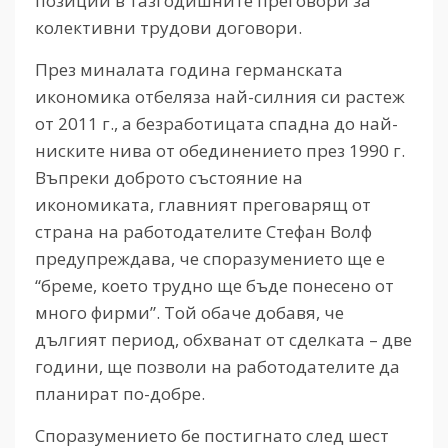
позиции в тазгодишните преговори за
колективни трудови договори.
През миналата година германската
икономика отбеляза най-силния си растеж
от 2011 г., а безработицата спадна до най-
ниските нива от обединението през 1990 г.
Въпреки доброто състояние на
икономиката, главният преговарящ от
страна на работодателите Стефан Волф
предупреждава, че споразумението ще е
“бреме, което трудно ще бъде понесено от
много фирми”. Той обаче добавя, че
дългият период, обхванат от сделката – две
години, ще позволи на работодателите да
планират по-добре.
Споразумението бе постигнато след шест