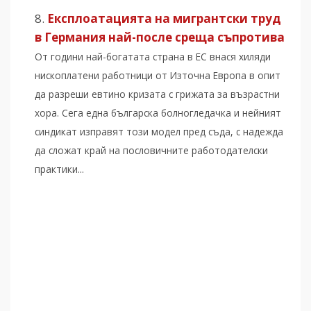
Експлоатацията на мигрантски труд
в Германия най-после среща съпротива
От години най-богатата страна в ЕС внася хиляди
нископлатени работници от Източна Европа в опит
да разреши евтино кризата с грижата за възрастни
хора. Сега една българска болногледачка и нейният
синдикат изправят този модел пред съда, с надежда
да сложат край на пословичните работодателски
практики...