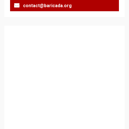
contact@baricada.org
Аз съм изследовател на
геноцида. Навлизаме в
ужасяваща нова епоха
3
Съединените щати вече
дори не се преструват, че
не подкрепят терористи
4
Как се вземат милиони за
чужд труд
5