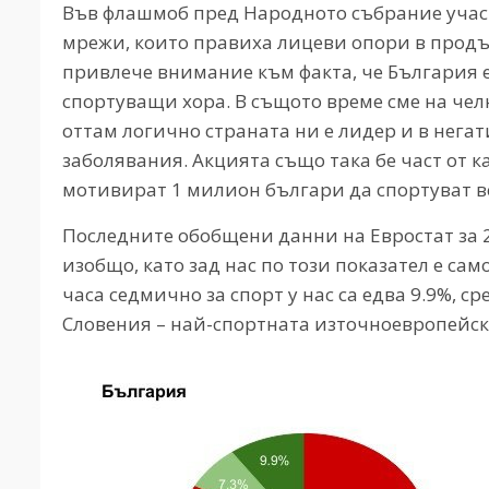
Във флашмоб пред Народното събрание участ
мрежи, които правиха лицеви опори в продъ
привлече внимание към факта, че България е
спортуващи хора. В същото време сме на че
оттам логично страната ни е лидер и в нега
заболявания. Акцията също така бе част от ка
мотивират 1 милион българи да спортуват в
Последните обобщени данни на Евростат за 20
изобщо, като зад нас по този показател е сам
часа седмично за спорт у нас са едва 9.9%, с
Словения – най-спортната източноевропейск