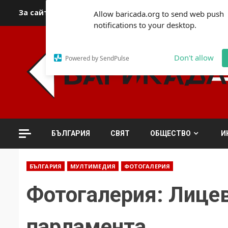
Skip
За сайта
Автори
За контакти
За реклама
Полит
Allow baricada.org to send web push
to
notifications to your desktop.
content
Don't allow
Powered by SendPulse
БЪЛГАРИЯ
СВЯТ
ОБЩЕСТВО
И
БЪЛГАРИЯ
МУЛТИМЕДИЯ
ФОТОГАЛЕРИЯ
Фотогалерия: Лицев
парламента