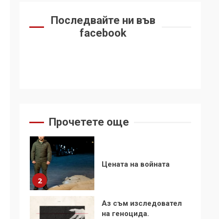
6
се“
Последвайте ни във
Удължаването на
facebook
„Чат контрола“ в ЕС е
обида за
демокрацията
7
За 100-годишнината
на Фидел Кастро –
изкачване на Черни
връх по неговите
1
Прочетете още
стъпки от 1972 г.
Цената на войната
2
Аз съм изследовател
на геноцида.