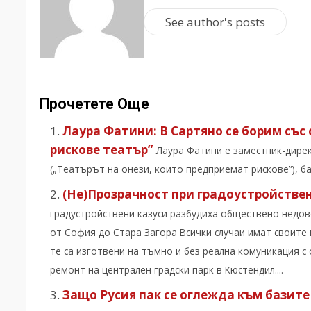
See author's posts
Прочетете Още
Лаура Фатини: В Сартяно се борим съ
рискове театър”
Лаура Фатини е заместник-директ
(„Театърът на онези, които предприемат рискове”), баз
(Не)Прозрачност при градоустройстве
градустройствени казуси разбудиха обществено недов
от София до Стара Загора Всички случаи имат своите
те са изготвени на тъмно и без реална комуникация с
ремонт на централен градски парк в Кюстендил....
Защо Русия пак се оглежда към базите