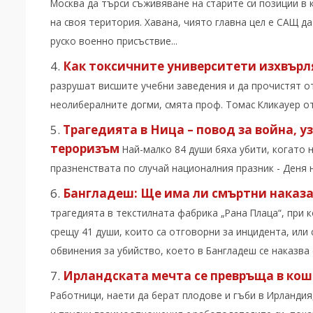
Москва да търси съживяване на старите си позиции в 
на своя територия. Хавана, чиято главна цел е САЩ д
руско военно присъствие...
Как токсичните университети изхвърл
разрушат висшите учебни заведения и да прочистят от
неолибералните догми, смята проф. Томас Кликауер от 
Трагедията в Ница – повод за война, 
тероризъм
Най-малко 84 души бяха убити, когато 
празненствата по случай националния празник - Деня на
Бангладеш: Щe има ли смъртни наказа
трагедията в текстилната фабрика „Рана Плаца“, при
срещу 41 души, които са отговорни за инцидента, или
обвинения за убийство, което в Бангладеш се наказва с
Ирландската мечта се превръща в кош
Работници, наети да берат плодове и гъби в Ирланди