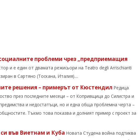
с социалните проблеми чрез „предприемащия
ор и е един от двамата режисьори на Teatro degli Arrischianti
иран в Сартяно (Тоскана, Италия)....
ните решения – примерът от Кюстендил
Редица
оство през последните месеци – от Копривщица до Силистра и
 предимства и недостатъци, но и една обща проблемна черта –
 общностите. Тъкмо това показва и долният пример с проект за
 си във Виетнам и Куба
Новата Студена война подтиква