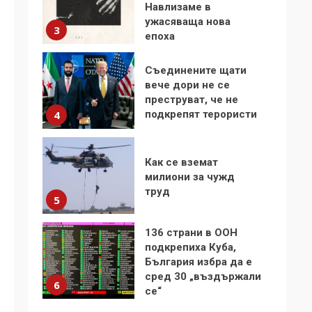
Навлизаме в
ужасяваща нова
3
епоха
Съединените щати
вече дори не се
преструват, че не
подкрепят терористи
4
Как се вземат
милиони за чужд
труд
5
136 страни в ООН
подкрепиха Куба,
България избра да е
сред 30 „въздържали
6
се“