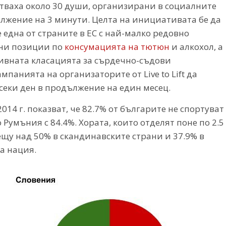
ваха около 30 души, организирани в социалните
лжение на 3 минути. Целта на инициативата бе да
 една от страните в ЕС с най-малко редовно
лни позиции по
консумацията на тютюн
и алкохол, а
тивната класацията за сърдечно-съдови
мпанията на организаторите от Live to Lift да
секи ден в продължение на един месец.
14 г. показват, че 82.7% от българите не спортуват
о Румъния с 84.4%. Хората, които отделят поне по 2.5
рещу над 50% в скандинавските страни и 37.9% в
а нация.