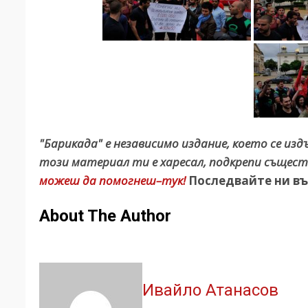
"Барикада" е независимо издание, което се из
този материал ти е харесал, подкрепи същест
можеш да помогнеш–тук!
Последвайте ни въ
About The Author
Ивайло Атанасов