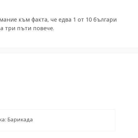
мание към факта, че едва 1 от 10 българи
а три пъти повече.
а: Барикада