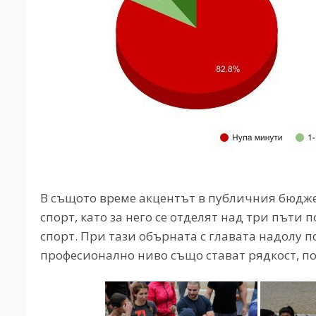
В същото време акцентът в публичния бюдже
спорт, като за него се отделят над три пъти 
спорт. При тази обърната с главата надолу 
професионално ниво също стават рядкост, п