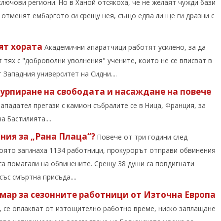
ключови региони. Но в Ханой отсякоха, че не желаят чужди бази
а отменят ембаргото си срещу нея, също едва ли ще ги дразни с
ят хората
Академични апаратчици работят усилено, за да
 тях с "доброволни уволнения" учените, които не се вписват в
Западния университет на Сидни....
узурпиране на свободата и насаждане на повече
нападател прегази с камион събралите се в Ница, Франция, за
 Бастилията....
ния за „Рана Плаца“?
Повече от три години след
 която загинаха 1134 работници, прокурорът отправи обвинения
 са помагали на обвинените. Срещу 38 души са повдигнати
ъс смъртна присъда....
мар за сезонните работници от Източна Европа
я, се оплакват от изтощително работно време, ниско заплащане