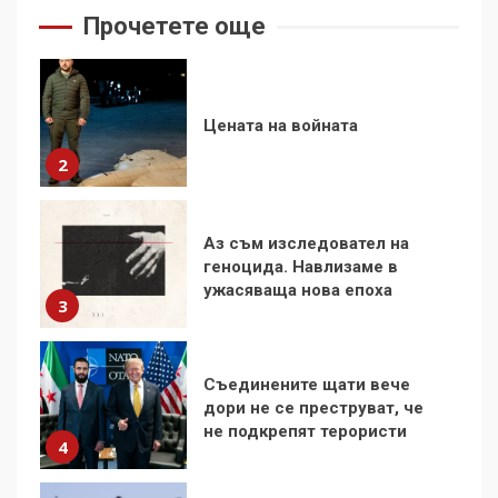
2
Прочетете още
Аз съм изследовател на
геноцида. Навлизаме в
ужасяваща нова епоха
3
Съединените щати вече
дори не се преструват, че
не подкрепят терористи
4
Как се вземат милиони за
чужд труд
5