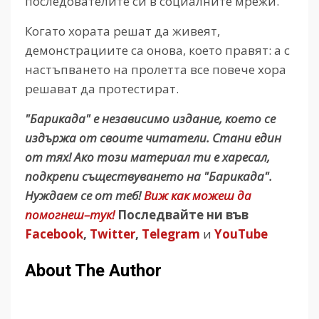
последователите си в социалните мрежи.
Когато хората решат да живеят,
демонстрациите са онова, което правят: а с
настъпването на пролетта все повече хора
решават да протестират.
"Барикада" е независимо издание, което се
издържа от своите читатели. Стани един
от тях! Ако този материал ти е харесал,
подкрепи съществуването на "Барикада".
Нуждаем се от теб!
Виж как можеш да
помогнеш–тук!
Последвайте ни във
Facebook
,
Twitter
,
Telegram
и
YouTube
About The Author