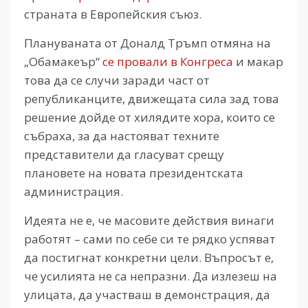
страната в Европейския съюз.
Плануваната от Доналд Тръмп отмяна на
„Обамакеър“
се провали в Конгреса
и макар
това да се случи заради част от
републиканците, движещата сила зад това
решение дойде от хилядите хора, които се
събраха, за да настояват техните
представители да гласуват срещу
плановете на новата президентската
администрация.
Идеята не е, че масовите действия винаги
работят – сами по себе си те рядко успяват
да постигнат конкретни цели. Въпросът е,
че усилията не са непразни. Да излезеш на
улицата, да участваш в демонстрация, да