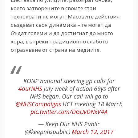
което затворените в своите стаи
технократи не могат. Масовите действия
създават своя динамика – те могат да
бъдат големи и да достигнат до много
хора, въпреки традиционно слабото
отразяване от страна на медиите.
KONP national steering gp calls for
#ourNHS
July week of action 69ys after
NHS began. Our call will go to
@NHSCampaigns
HCT meeting 18 March
pic.twitter.com/DGUvDNxV4A
— Keep Our NHS Public
(@keepnhspublic)
March 12, 2017