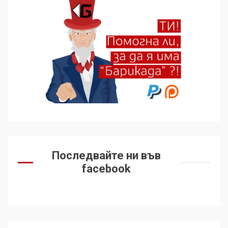
136 страни в ООН
подкрепиха Куба, България
избра да е сред 30
„въздържали се“
6
Удължаването на „Чат
контрола“ в ЕС е обида за
демокрацията
7
За 100-годишнината на
Фидел Кастро – изкачване
Последвайте ни във
на Черни връх по неговите
facebook
стъпки от 1972 г.
1
Цената на войната