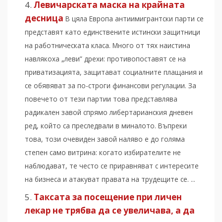
Левичарската маска на крайната
десница
В цяла Европа антиимигрантски парти се
представят като единствените истински защитници
на работническата класа. Много от тях наистина
навлякоха „леви” дрехи: противопоставят се на
приватизацията, защитават социалните плащания и
се обявяват за по-строги финансови регулации. За
повечето от тези партии това представлява
радикален завой спрямо либертарианския дневен
ред, който са преследвали в миналото. Въпреки
това, този очевиден завой наляво е до голяма
степен само витрина: когато избирателите не
наблюдават, те често се приравняват с интересите
на бизнеса и атакуват правата на трудещите се. ...
Таксата за посещение при личен
лекар не трябва да се увеличава, а да