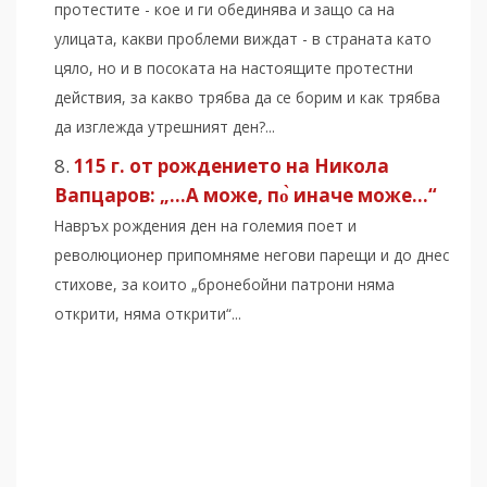
протестите - кое и ги обединява и защо са на
улицата, какви проблеми виждат - в страната като
цяло, но и в посоката на настоящите протестни
действия, за какво трябва да се борим и как трябва
да изглежда утрешният ден?...
115 г. от рождението на Никола
Вапцаров: „…А може, по̀ иначе може…“
Навръх рождения ден на големия поет и
революционер припомняме негови парещи и до днес
стихове, за които „бронебойни патрони няма
открити, няма открити“...