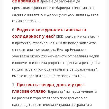
се премахне
Време е да започнем да
премахваме финансовите бариери в системата на
здравеопазването и да осигурим достъпна здравна
грижа за всеки. ...
Роди ли се журналистическата
солидарност у нас?
СБЖ подкрепи и се включи
в протеста, стартиран от АЕЖ по повод заплахите
от политици към колегата Виктор Николаев.
Участваха около 200 журналисти от различни медии
и повечето изразиха радост от единната реакция на
гилдията. За някои обаче изявата бе „срамежлива”,
имаше въпроси и защо не се прави стачка...
Протестът вчера, днес и утре –
гласове отляво
"Барикада" потърси мнението
на различни хора от лявото пространство за
настоящата политическа ситуация в страната и