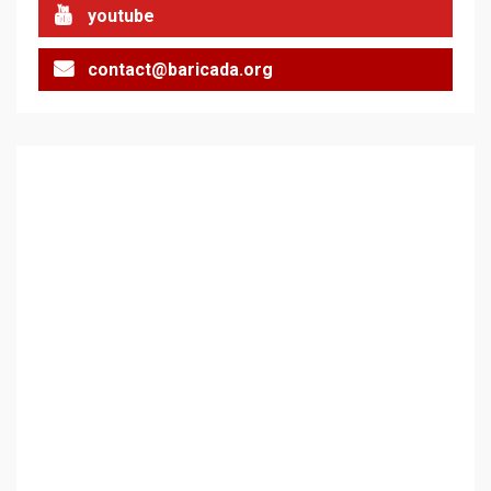
2
youtube
contact@baricada.org
Аз съм изследовател на
геноцида. Навлизаме в
ужасяваща нова епоха
3
Съединените щати вече
дори не се преструват, че
не подкрепят терористи
4
Как се вземат милиони за
чужд труд
5