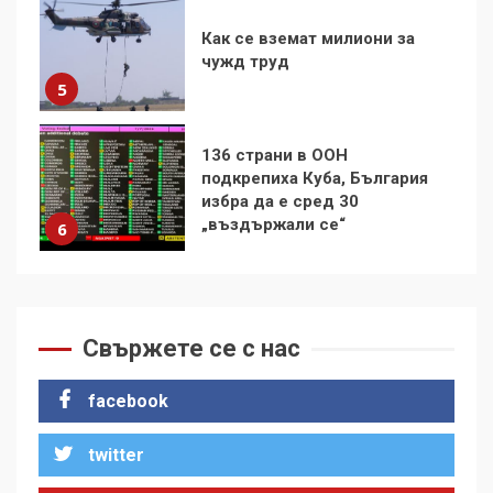
136 страни в ООН
подкрепиха Куба, България
избра да е сред 30
„въздържали се“
6
Удължаването на „Чат
контрола“ в ЕС е обида за
демокрацията
7
За 100-годишнината на
Фидел Кастро – изкачване
на Черни връх по неговите
Свържете се с нас
стъпки от 1972 г.
1
facebook
twitter
Цената на войната