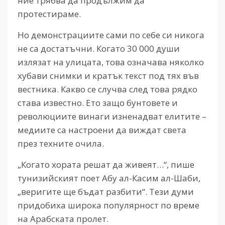
ние трябва да продължим да
протестираме.
Но демонстрациите сами по себе си никога
не са достатъчни. Когато 30 000 души
излязат на улицата, това означава няколко
хубави снимки и кратък текст под тях във
вестника. Какво се случва след това рядко
става известно. Ето защо бунтовете и
революциите винаги изненадват елитите –
медиите са настроени да виждат света
през техните очила.
„Когато хората решат да живеят…“, пише
тунизийският поет Абу ал-Касим ал-Шаби,
„веригите ще бъдат разбити“. Тези думи
придобиха широка популярност по време
на Арабската пролет.