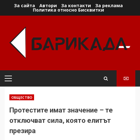
Skip
За сайта
Автори
За контакти
За реклама
Политика относно Бисквитки
to
content
Primary
Menu
ОБЩЕСТВО
Протестите имат значение – те
отключват сила, която елитът
презира