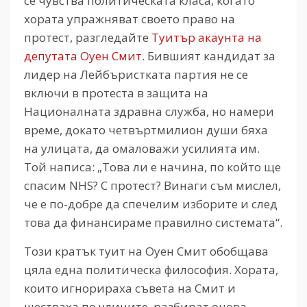
се чувства политическата класа, когато
хората упражняват своето право на
протест, разгледайте
Туитър акаунта на
депутата Оуен Смит
. Бившият кандидат за
лидер на Лейбъристката партия не се
включи в протеста в защита на
Националната здравна служба, но намери
време, докато четвъртмилион души бяха
на улицата, да омаловажи усилията им.
Той написа: „Това ли е начина, по който ще
спасим NHS? С протест? Винаги съм мислел,
че е по-добре да спечелим изборите и след
това да финансираме правилно системата“.
Този кратък туит на Оуен Смит обобщава
цяла една политическа философия. Хората,
които игнорираха съвета на Смит и
шестваха по улиците, разбират онова,