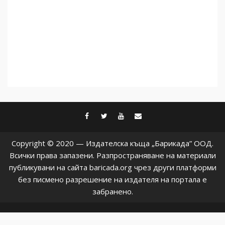
facebook
twitter
youtube
contact@baric
Copyright © 2020 — Издателска къща „Барикада” ООД.
Всички права запазени. Разпространяване на материали
публикувани на сайта baricada.org чрез други платформи
без писмено разрешение на издателя на портала е
забранено.