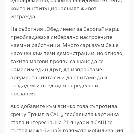
едновременно, разбива невидимите стени,
които институционалният живот
изгражда.
На съботния „Обединени за Европа“ марш
преобладаваха либерално настроените
наемни работници. Много сарказъм беше
насочен към тези демонстрации, но отново,
такива масови прояви са шанс да се
намерим един друг, да изпробваме
аргументацията си и да опитаме да я
създадем и предадем определени
послания.
Ако добавите към всичко това съпротива
срещу Тръмп в САЩ, глобалната картинка
става интересна. На 21 януари в САЩ се
състоя може би най-голямата мобилизация