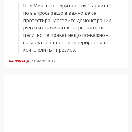
Пол Мейсън от британския "Гардиън"
по въпроса защо е важно да се
протестира. Масовите демонстрации
рядко изпълняват конкретните си
цели, но те правят нещо по-важно -
създават общност и генерират сила,
която елитът презира.
БАРИКАДА
31 март 2017