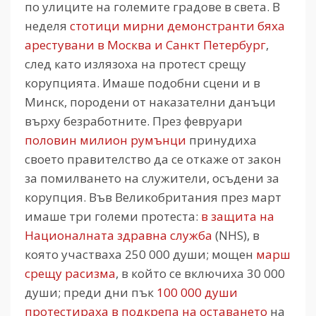
по улиците на големите градове в света. В
неделя
стотици мирни демонстранти бяха
арестувани в Москва и Санкт Петербург
,
след като излязоха на протест срещу
корупцията. Имаше подобни сцени и в
Минск, породени от наказателни данъци
върху безработните. През февруари
половин милион румънци
принудиха
своето правителство да се откаже от закон
за помилването на служители, осъдени за
корупция. Във Великобритания през март
имаше три големи протеста:
в защита на
Националната здравна служба
(NHS), в
която участваха 250 000 души; мощен
марш
срещу расизма
, в който се включиха 30 000
души; преди дни пък
100 000 души
протестираха в подкрепа на оставането
на