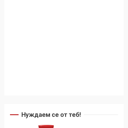
Аз съм изследовател на
геноцида. Навлизаме в
ужасяваща нова епоха
3
Съединените щати вече
дори не се преструват, че
не подкрепят терористи
4
Как се вземат милиони за
чужд труд
Нуждаем се от теб!
5