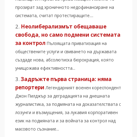
прозират зад хроничното недофинансиране на
системата, считат протестиращите....
Неолиберализмът обещаваше
свобода, но само подмени системата
за контрол
Пълзящата приватизация на
обществените услуги и свиването на държавата
създаде нова, абсолютиска бюрокрация, която
унищожава ефективността...
Задръжте първа страница: няма
репортери
Легендарният военен кореспондент
Джон Пилджър за деградацията на днешната
журналистика, за подмяната на доказателствата с
лозунги и възмущения, за лукавия корпоративен
език на подмяната и за войната за контрол над
масовото съзнание...