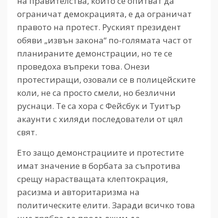
на правителства, които се опитват да
ограничат демокрацията, е да ограничат
правото на протест. Руският президент
обяви „извън закона“ по-голямата част от
планираните демонстрации, но те се
проведоха въпреки това. Онези
протестиращи, озовали се в полицейските
коли, не са просто смели, но безлични
руснаци. Те са хора с Фейсбук и Туитър
акаунти с хиляди последователи от цял
свят.
Ето защо демонстрациите и протестите
имат значение в борбата за съпротива
срещу нарастващата клептокрация,
расизма и авторитаризма на
политическите елити. Заради всичко това