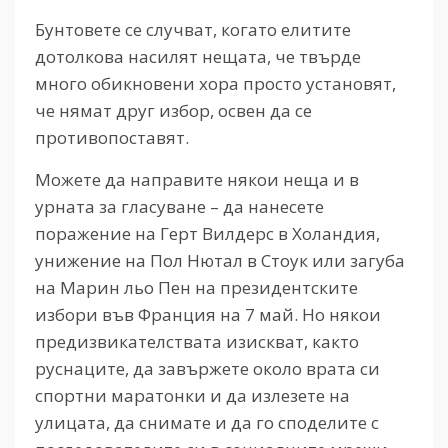
Бунтовете се случват, когато елитите
дотолкова насилят нещата, че твърде
много обикновени хора просто установят,
че нямат друг избор, освен да се
противопоставят.
Можете да направите някои неща и в
урната за гласуване – да нанесете
поражение на Герт Вилдерс в Холандия,
унижение на Пол Нютал в Стоук или загуба
на Марин льо Пен на президентските
избори във Франция на 7 май. Но някои
предизвикателствата изискват, както
руснаците, да завържете около врата си
спортни маратонки и да излезете на
улицата, да снимате и да го споделите с