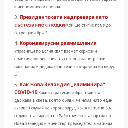
и икономически провал...
Президентската надпревара като
състезание с лодки
Кой ще стигне пръв до
отсрещния бряг?...
Коронавирусни размишления
Управници по целия свят вземат сериозни
политически решения въз основа на погрешни
схващания и недоказани тези за върлуващия вирус
...
Как Нова Зеландия „елиминира“
COVID-19
Каква стратегия избра първата
държава в света, която обяви, че няма нито един
активен случай на коронавирус, как я изпълни 39-
годишната лидерка на Работническата партия на
Нова Зеландия и министър-председател Джасинда