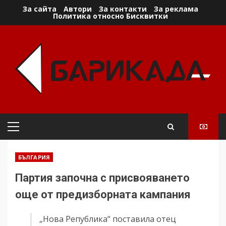
Skip
За сайта
Автори
За контакти
За реклама
Политика относно Бисквитки
to
content
Primary
Menu
БЪЛГАРИЯ
Партия започна с присвояването
още от предизборната кампания
„Нова Република“ поставила отец