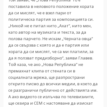
поставила в неловкото положение хората
да си мислят, че е взел пари от
политическа партия за композицията си.
„Никой не е питал нито „Ахат“, нито мен,
като автор на музиката и текста, за да
ползва парчето. Не искам „Черната овца“
да се свързва с която и да е партия или
хората да си мислят, че са ми платили, за
да я ползват предизборно“, заяви Главев.
Той каза, че ако „Нова Република“ не
премахнат клипа от стената си в
социалната мрежа, ще разпространи
открито писмо до всички медии, в което да
се разграничи публично от действията им.
А ако видеото се излъчва по телевизиите,
ще сезира и СЕМ с настояване да изискат