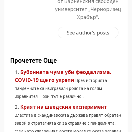
от Варненския свободен
университет „Черноризец
Храбър“.
See author's posts
Прочетете Още
Бубонната чума уби феодализма.
COVID-19 ще го укрепи
През историята
пандемиите са изигравали ролята на голям
изравнител. Този път е различно ...
Краят на шведския експеримент
Властите в скандинавската държава правят обратен
завой в стратегията си за справяне с пандемията,
след като следваният досега модел се оказа здравен