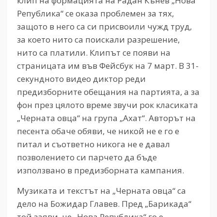
клип на формацията на Радан Кънев „Нова
Република“ се оказа проблемен за тях,
защото в него са си присвоили чужд труд,
за което нито са поискали разрешение,
нито са платили. Клипът се появи на
страницата им във Фейсбук на 7 март. В 31-
секундното видео диктор реди
предизборните обещания на партията, а за
фон през цялото време звучи рок класиката
„Черната овца“ на група „Ахат“. Авторът на
песента обаче обяви, че никой не е го е
питал и съответно никога не е давал
позволението си парчето да бъде
използвано в предизборната кампания.
Музиката и текстът на „Черната овца“ са
дело на Божидар Главев. Пред „Барикада“
той заяви, че „Нова Република“ го е