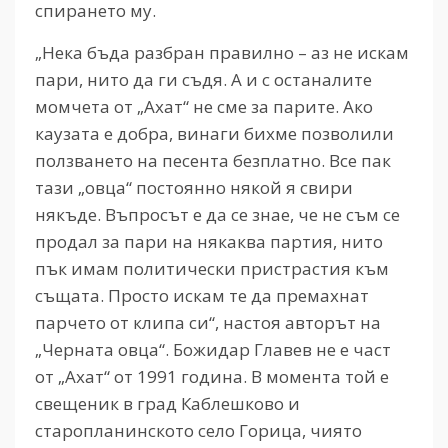
спирането му.
„Нека бъда разбран правилно – аз не искам
пари, нито да ги съдя. А и с останалите
момчета от „Ахат“ не сме за парите. Ако
каузата е добра, винаги бихме позволили
ползването на песента безплатно. Все пак
тази „овца“ постоянно някой я свири
някъде. Въпросът е да се знае, че не съм се
продал за пари на някаква партия, нито
пък имам политически пристрастия към
същата. Просто искам те да премахнат
парчето от клипа си“, настоя авторът на
„Черната овца“. Божидар Главев не е част
от „Ахат“ от 1991 година. В момента той е
свещеник в град Каблешково и
старопланинското село Горица, чиято