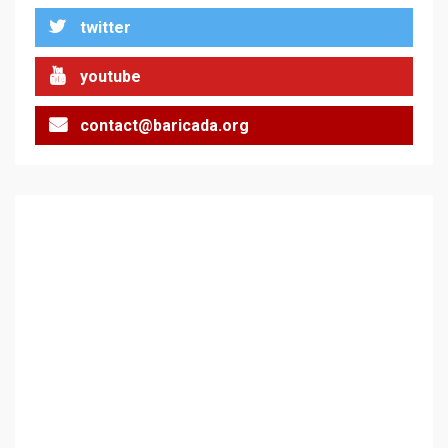
организирана операцията с
twitter
мигрантското нахлуване в
Сеута
1
youtube
За 100-годишнината на
contact@baricada.org
Фидел Кастро – изкачване
на Черни връх по неговите
стъпки от 1972 г.
2
Цената на войната
3
Аз съм изследовател на
геноцида. Навлизаме в
ужасяваща нова епоха
4