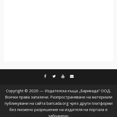
Съединените щати вече
дори не се преструват, че
не подкрепят терористи
5
facebook
twitter
youtube
contact@baric
Copyright © 2020 — Издателска къща „Барикада” ООД.
Всички права запазени. Разпространяване на материали
публикувани на сайта baricada.org чрез други платформи
без писмено разрешение на издателя на портала е
забранено.