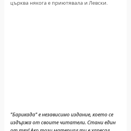
църква някога е приютявала и Левски.
"Барикада" е независимо издание, което се
издържа от своите читатели. Стани един
от тях! Ако този материал ти е харесал,