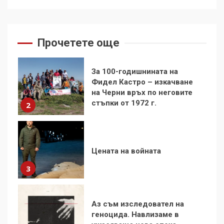
Как е планирана и
организирана операцията с
мигрантското нахлуване в
Сеута
1
Прочетете още
За 100-годишнината на
Фидел Кастро – изкачване
на Черни връх по неговите
стъпки от 1972 г.
2
Цената на войната
3
Аз съм изследовател на
геноцида. Навлизаме в
ужасяваща нова епоха