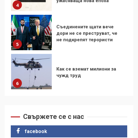
4
Съединените щати вече
дори не се преструват, че
не подкрепят терористи
5
Как се вземат милиони за
чужд труд
6
136 страни в ООН
подкрепиха Куба, България
избра да е сред 30
Свържете се с нас
„въздържали се“
7
facebook
Как е планирана и