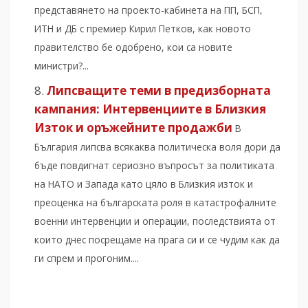
представянето на проекто-кабинета на ПП, БСП,
ИТН и ДБ с премиер Кирил Петков, как новото
правителство бе одобрено, кои са новите
министри?...
Липсващите теми в предизборната
кампания: Интервенциите в Близкия
Изток и оръжейните продажби
В
България липсва всякаква политическа воля дори да
бъде повдигнат сериозно въпросът за политиката
на НАТО и Запада като цяло в Близкия изток и
преоценка на българската роля в катастрофалните
военни интервенции и операции, последствията от
които днес посрещаме на прага си и се чудим как да
ги спрем и прогоним....