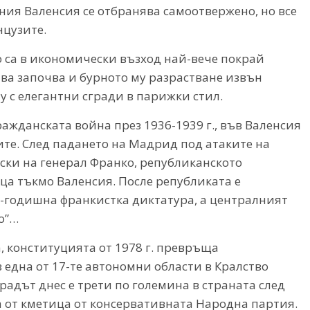
ния Валенсия се отбранява самоотвержено, но все
нцузите.
во са в икономически възход най-вече покрай
ава започва и бурното му разрастване извън
у с елегантни сгради в парижки стил.
ражданската война през 1936-1939 г., във Валенсия
е. След падането на Мадрид под атаките на
ски на генерал Франко, републиканското
ца тъкмо Валенсия. После републиката е
-годишна франкистка диктатура, а централният
о”…
 конституцията от 1978 г. превръща
 една от 17-те автономни области в Кралство
радът днес е трети по големина в страната след
а от кметица от консервативната Народна партия.