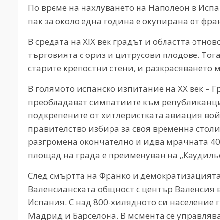
По време на нахлуването на Наполеон в Испа
пак за около една година е окупирана от фра
В средата на XIX век градът и областта отно
търговията с ориз и цитрусови плодове. Тог
старите крепостни стени, и разкрасяването м
В голямото испанско изпитание на ХХ век – Г
преобладават симпатиите към републиканцит
подкрепените от хитлеристката авиация вой
правителство избира за своя временна столи
разгромена окончателно и идва мрачната 40
площад на града е преименуван на „Каудиль
След смъртта на Франко и демократизацията,
Валенсианската общност с център Валенсия в
Испания. С над 800-хилядното си население г
Мадрид и Барселона. В момента се управляв