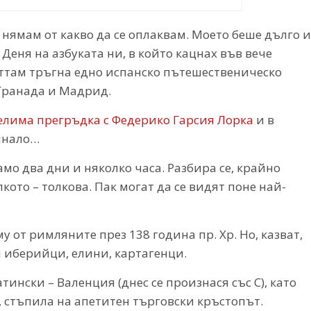
з нямам от какво да се оплаквам. Моето беше дълго и
 Деня на азбуката ни, в който кацнах във вече
ттам тръгна едно испанско пътешественическо
Гранада и Мадрид.
делима прегръдка с Федерико Гарсия Лорка
и в
инало…
амо два дни и няколко часа. Разбира се, крайно
кото – толкова. Пак могат да се видят поне най-
у от римляните през 138 година пр. Хр. Но, казват,
 иберийци, елини, картагенци.
тински – Валенция (днес се произнася със С), като
, стъпила на апетитен търговски кръстопът.