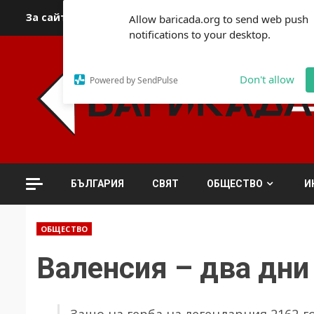
Skip
За сайта
Автори
За контакти
За реклама
Полит
Allow baricada.org to send web push
to
notifications to your desktop.
content
Don't allow
Powered by SendPulse
БЪЛГАРИЯ
СВЯТ
ОБЩЕСТВО
И
ОБЩЕСТВО
Валенсия – два дни
Защо на герба на легендарния 2162-