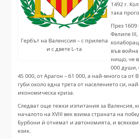
1492 г. Ко
така прог
През 1609
Фелипе III
Гербът на Валенссия – с прилепа
колаборац
и с двете L-та
във война
нищо, че 
000 души, 
45 000, от Арагон – 61 000, а най-много са от
губи около една трета от населението си, най
икономическа криза.
Следват още тежки изпитания за Валенсия, к
началото на XVIII век взима страната на поб
Бурбони ѝ отнемат и автономията, и всяккв
език.