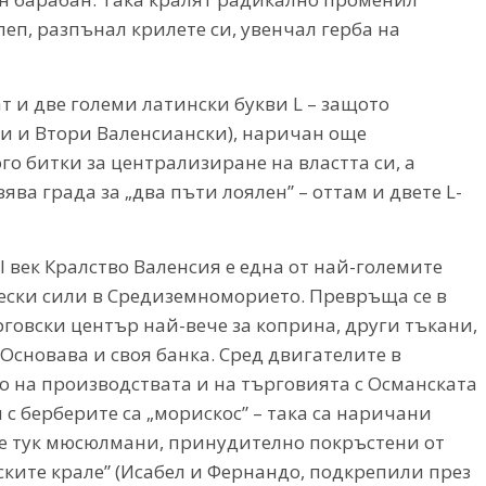
п, разпънал крилете си, увенчал герба на
т и две големи латински букви L – защото
и и Втори Валенсиански), наричан още
о битки за централизиране на властта си, а
ява града за „два пъти лоялен” – оттам и двете L-
I век Кралство Валенсия е една от най-големите
ски сили в Средиземноморието. Превръща се в
говски център най-вече за коприна, други тъкани,
Основава и своя банка. Сред двигателите в
о на производствата и на търговията с Османската
с берберите са „морискос” – така са наричани
е тук мюсюлмани, принудително покръстени от
ските крале” (Исабел и Фернандо, подкрепили през