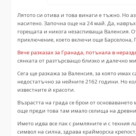
Лятото си отива и това винаги е тъжно. Но а
наситено. Започна още на 24 май. Да, навръх
горещата и никога незаспиваща Валенсия. О
приключение, което включи още Барселона, 
Вече разказах за Гранада, потънала в нераз
сянката от разтърсващо близко и далечно м
Сега ще разкажа за Валенсия, за която имах с
недостатъчно за нейните 2162 години. Но кол
известните ѝ красоти.
Възрастта на града се брои от основаването м
още преди това там имало селища на древни
Името идва все пак с римляните и с техния ла
символ на силна, здрава крайморска крепост