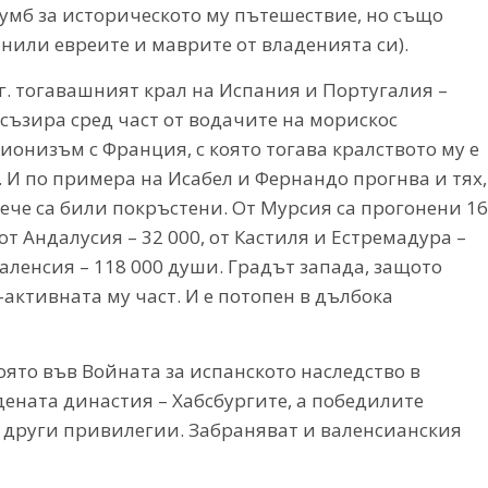
лумб за историческото му пътешествие, но също
онили евреите и маврите от владенията си).
 г. тогавашният крал на Испания и Португалия –
, съзира сред част от водачите на морискос
ионизъм с Франция, с която тогава кралството му е
. И по примера на Исабел и Фернандо прогнва и тях,
вече са били покръстени. От Мурсия са прогонени 16
от Андалусия – 32 000, от Кастиля и Естремадура –
 Валенсия – 118 000 души. Градът запада, защото
-активната му част. И е потопен в дълбока
оято във Войната за испанското наследство в
едената династия – Хабсбургите, а победилите
и други привилегии. Забраняват и валенсианския