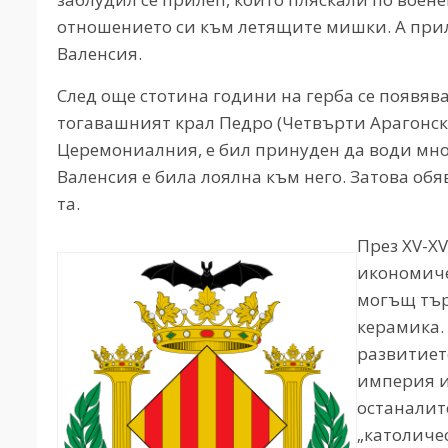
отношението си към летящите мишки. А приле
Валенсия.
След още стотина години на герба се появява
тогавашният крал Педро (Четвърти Арагонск
Церемониалния, е бил принуден да води мног
Валенсия е била лоялна към него. Затова обяв
та.
През XV-XV
икономиче
могъщ тър
керамика. 
развитиет
империя и 
останалит
„католиче