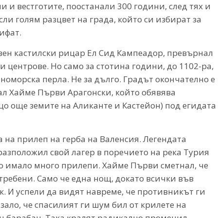
и и вестготите, поостанали 300 години, след тях и
сли голям разцвет на града, който си избират за
ифат.
овен кастилски рицар Ел Сид Кампеадор, превърнал
 центрове. Но само за стотина години, до 1102-ра,
номорска перла. Не за дълго. Градът окончателно е
рал Хайме Първи Арагонски, който обявява
о още земите на Аликанте и Кастейон) под егидата
а на прилеп на герба на Валенсия. Легендата
 разположил свой лагер в поречието на река Турия
оло имало много прилепи. Хайме Първи сметнал, че
требени. Само че една нощ, докато всички във
к. И успели да видят навреме, че противникът ги
азало, че спасилият ги шум бил от крилете на
ен барабан. Така кралят радикално променил