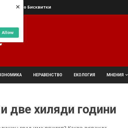
×
ика относно Бисквитки
Allow
КОНОМИКА
НЕРАВЕНСТВО
ЕКОЛОГИЯ
МНЕНИЯ
 и две хиляди години
годишен град има прилеп? Какво поражда