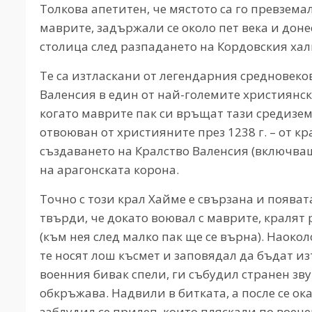
Толкова апетитен, че мястото са го превземал
маврите, задържали се около пет века и доне
столица след разпадането на Кордовския хал
Те са изтласкани от легендарния средновек
Валенсия в един от най-големите християнски
когато маврите пак си връщат тази средизем
отвоюван от християните през 1238 г. – от к
създаването на Кралство Валенсия (включващ
на арагонската корона.
Точно с този крал Хайме е свързана и появат
твърди, че докато воювал с маврите, кралят
(към нея след малко пак ще се върна). Наок
те носят лош късмет и заповядал да бъдат из
военния бивак спели, ги събудил странен зву
обкръжава. Надвили в битката, а после се ок
заблудил се прилеп, които пляскали по воен