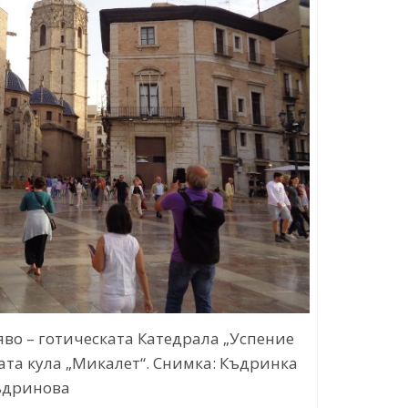
яво – готическата Катедрала „Успение
ата кула „Микалет“. Снимка: Къдринка
ъдринова