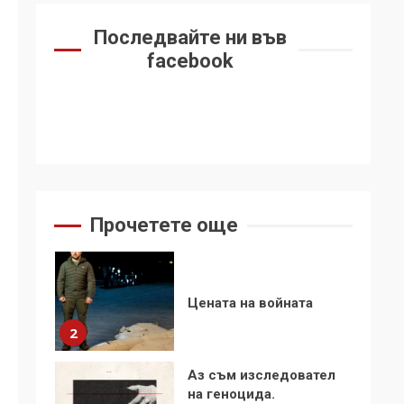
се“
Последвайте ни във
Удължаването на
facebook
„Чат контрола“ в ЕС е
обида за
демокрацията
7
За 100-годишнината
на Фидел Кастро –
изкачване на Черни
връх по неговите
1
Прочетете още
стъпки от 1972 г.
Цената на войната
2
Аз съм изследовател
на геноцида.