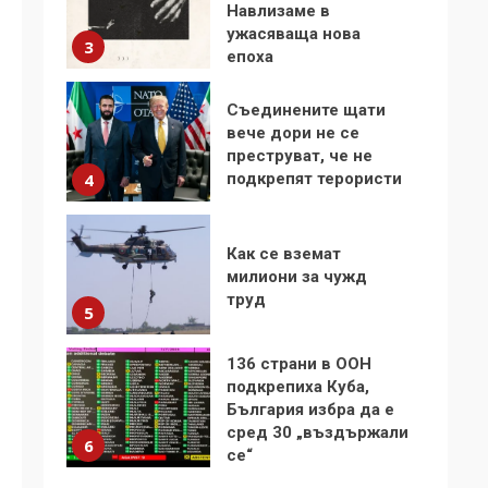
Навлизаме в
ужасяваща нова
3
епоха
Съединените щати
вече дори не се
преструват, че не
подкрепят терористи
4
Как се вземат
милиони за чужд
труд
5
136 страни в ООН
подкрепиха Куба,
България избра да е
сред 30 „въздържали
6
се“