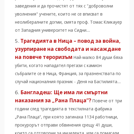
заведения и да прочистят от тях с "доброволни
уволнения" учените, които не се вписват в
неолибералните догми, смята проф. Томас Кликауер
от Западния университет на Сидни....
Трагедията в Ница – повод за война,
узурпиране на свободата и насаждане
на повече тероризъм
Най-малко 84 души бяха
убити, когато нападател прегази с камион
събралите се в Ница, Франция, за празненствата по
случай националния празник - Деня на Бастилията....
Бангладеш: Щe има ли смъртни
наказания за „Рана Плаца“?
Повече от три
години след трагедията в текстилната фабрика
„Рана Плаца“, при която загинаха 1134 работници,
прокурорът отправи обвинения срещу 41 души,
които са отговорни за инцидента, или са помагали