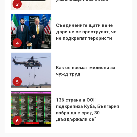
4
Как се вземат милиони за
чужд труд
5
136 страни в ООН
подкрепиха Куба, България
избра да е сред 30
„въздържали се“
6
Удължаването на „Чат
контрола“ в ЕС е обида за
демокрацията
7