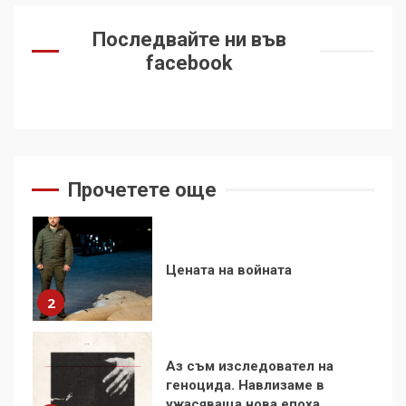
За 100-годишнината на
Фидел Кастро – изкачване
Последвайте ни във
на Черни връх по неговите
facebook
стъпки от 1972 г.
1
Цената на войната
2
Прочетете още
Аз съм изследовател на
геноцида. Навлизаме в
ужасяваща нова епоха
3
Съединените щати вече
дори не се преструват, че
не подкрепят терористи