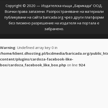
Copyright © 2020 — Издателска къща „Барикада” ООД.
Всички права запазени. Разпространяване на материали
публикувани на сайта baricada.org чрез други платформи
без писмено разрешение на издателя на портала е
забранено.
Warning
: Undefined array key 0 in
/home/klient.dhosting.pl/bcdmedia/baricada.org/public_h
content/plugins/cardoza-facebook-like-
box/cardoza_facebook_like_box.php
on line
924