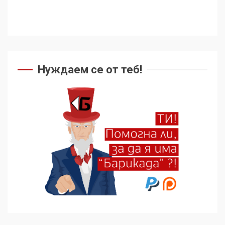
не подкрепят терористи
4
Как се вземат милиони за
чужд труд
Нуждаем се от теб!
5
136 страни в ООН
подкрепиха Куба, България
избра да е сред 30
„въздържали се“
6
Удължаването на „Чат
контрола“ в ЕС е обида за
демокрацията
7