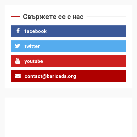
За 100-годишнината на
Фидел Кастро – изкачване
на Черни връх по неговите
Свържете се с нас
стъпки от 1972 г.
1
facebook
twitter
Цената на войната
2
youtube
contact@baricada.org
Аз съм изследовател на
геноцида. Навлизаме в
ужасяваща нова епоха
3
Съединените щати вече
дори не се преструват, че
не подкрепят терористи