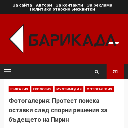
Skip
За сайта
Автори
За контакти
За реклама
Политика относно Бисквитки
to
content
Primary
Menu
БЪЛГАРИЯ
ЕКОЛОГИЯ
МУЛТИМЕДИЯ
ФОТОГАЛЕРИЯ
Фотогалерия: Протест поиска
оставки след спорни решения за
бъдещето на Пирин