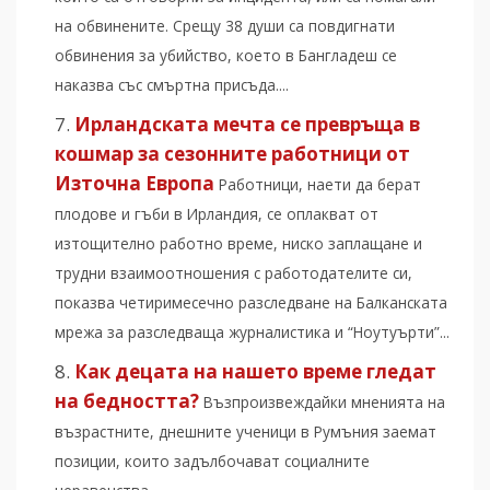
на обвинените. Срещу 38 души са повдигнати
обвинения за убийство, което в Бангладеш се
наказва със смъртна присъда....
Ирландската мечта се превръща в
кошмар за сезонните работници от
Източна Европа
Работници, наети да берат
плодове и гъби в Ирландия, се оплакват от
изтощително работно време, ниско заплащане и
трудни взаимоотношения с работодателите си,
показва четиримесечно разследване на Балканската
мрежа за разследваща журналистика и “Ноутуърти”...
Как децата на нашето време гледат
на бедността?
Възпроизвеждайки мненията на
възрастните, днешните ученици в Румъния заемат
позиции, които задълбочават социалните