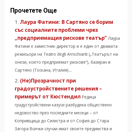
Прочетете Още
Лаура Фатини: В Сартяно се борим
със социалните проблеми чрез
„предприемащия рискове театър”
Лаура
Фатини е заместник-директор и е един от двамата
режисьори на Teatro degli Arrischianti („Театърът на
онези, които предприемат рискове”), базиран в
Сартяно (Тоскана, Италия)....
(Не)Прозрачност при
градоустройствените решения –
примерът от Кюстендил
Редица
градустройствени казуси разбудиха обществено
недовоство през последните месеци – от
Копривщица до Силистра и от София до Стара
Загора Всички случаи имат своите предимства и