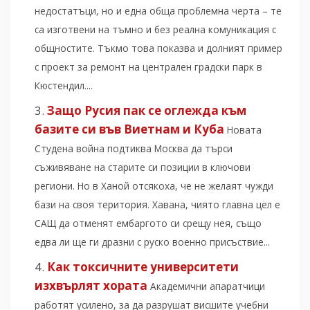
недостатъци, но и една обща проблемна черта – те
са изготвени на тъмно и без реална комуникация с
общностите. Тъкмо това показва и долният пример
с проект за ремонт на централен градски парк в
Кюстендил....
Защо Русия пак се оглежда към
базите си във Виетнам и Куба
Новата
Студена война подтиква Москва да търси
съживяване на старите си позиции в ключови
региони. Но в Ханой отсякоха, че не желаят чужди
бази на своя територия. Хавана, чиято главна цел е
САЩ да отменят ембаргото си срещу нея, също
едва ли ще ги дразни с руско военно присъствие...
Как токсичните университети
изхвърлят хората
Академични апаратчици
работят усилено, за да разрушат висшите учебни