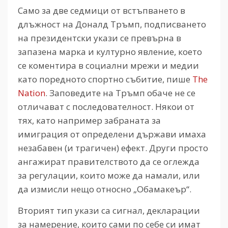
Само за две седмици от встъпването в
длъжност на Доналд Тръмп, подписването
на президентски укази се превърна в
запазена марка и културно явление, което
се коментира в социални мрежи и медии
като поредното спортно събитие, пише
The
Nation
. З
аповедите на Тръмп обаче не се
отличават с последователност. Някои от
тях, като например забраната за
имиграция от определени държави имаха
незабавен (и трагичен) ефект. Други просто
ангажират правителството да се оглежда
за регулации, които може да намали, или
да измисли нещо относно „Обамакеър“.
Вторият тип укази са сигнал, декларации
за намерение, които сами по себе си имат