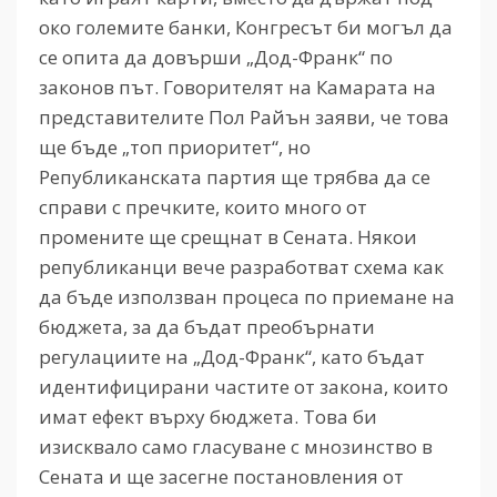
око големите банки, Конгресът би могъл да
се опита да довърши „Дод-Франк“ по
законов път. Говорителят на Камарата на
представителите Пол Райън заяви, че това
ще бъде „топ приоритет“, но
Републиканската партия ще трябва да се
справи с пречките, които много от
промените ще срещнат в Сената. Някои
републиканци вече разработват схема как
да бъде използван процеса по приемане на
бюджета, за да бъдат преобърнати
регулациите на „Дод-Франк“, като бъдат
идентифицирани частите от закона, които
имат ефект върху бюджета. Това би
изисквало само гласуване с мнозинство в
Сената и ще засегне постановления от