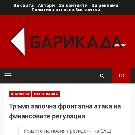
Skip
За сайта
Автори
За контакти
За реклама
Политика относно Бисквитки
to
content
Primary
Menu
АНАЛИЗИ
ИКОНОМИКА
Тръмп започна фронтална атака на
финансовите регулации
Указите на новия президент на САЩ