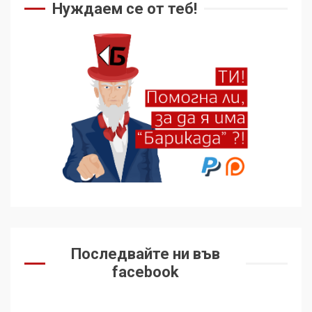
Нуждаем се от теб!
5
136 страни в ООН
подкрепиха Куба, България
избра да е сред 30
„въздържали се“
6
Удължаването на „Чат
контрола“ в ЕС е обида за
демокрацията
7
За 100-годишнината на
Фидел Кастро – изкачване
Последвайте ни във
на Черни връх по неговите
facebook
стъпки от 1972 г.
1