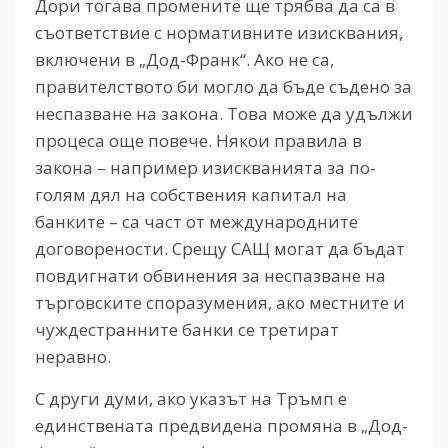
Дори тогава промените ще трябва да са в
съответствие с нормативните изисквания,
включени в „Дод-Франк“. Ако не са,
правителството би могло да бъде съдено за
неспазване на закона. Това може да удължи
процеса още повече. Някои правила в
закона – например изискванията за по-
голям дял на собствения капитал на
банките – са част от международните
договорености. Срещу САЩ могат да бъдат
повдигнати обвинения за неспазване на
търговските споразумения, ако местните и
чуждестранните банки се третират
неравно.
С други думи, ако указът на Тръмп е
единствената предвидена промяна в „Дод-