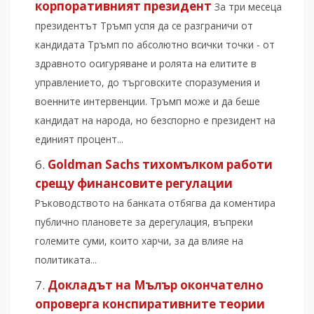
корпоративният президент
За три месеца
президентът Тръмп успя да се разграничи от
кандидата Тръмп по абсолютно всички точки - от
здравното осигуряване и ролята на елитите в
управлението, до търговските споразумения и
военните интервенции. Тръмп може и да беше
кандидат на народа, но безспорно е президент на
единият процент...
Goldman Sachs тихомълком работи
срещу финансовите регулации
Ръководството на банката отбягва да коментира
публично плановете за дерегулация, въпреки
големите суми, които харчи, за да влияе на
политиката...
Докладът на Мълър окончателно
опроверга конспиративните теории