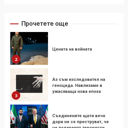
Цената на войната
2
Прочетете още
Аз съм изследовател на
геноцида. Навлизаме в
ужасяваща нова епоха
3
Съединените щати вече
дори не се преструват, че
не подкрепят терористи
4
Как се вземат милиони за
чужд труд