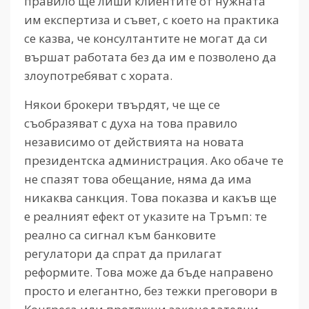
правило ще лиши клиентите от нужната
им експертиза и съвет, с което на практика
се казва, че консултантите не могат да си
вършат работата без да им е позволено да
злоупотребяват с хората.
Някои брокери твърдят, че ще се
съобразяват с духа на това правило
независимо от действията на новата
президентска администрация. Ако обаче те
не спазят това обещание, няма да има
никаква санкция. Това показва и какъв ще
е реалният ефект от указите на Тръмп: те
реално са сигнал към банковите
регулатори да спрат да прилагат
реформите. Това може да бъде направено
просто и елегантно, без тежки преговори в