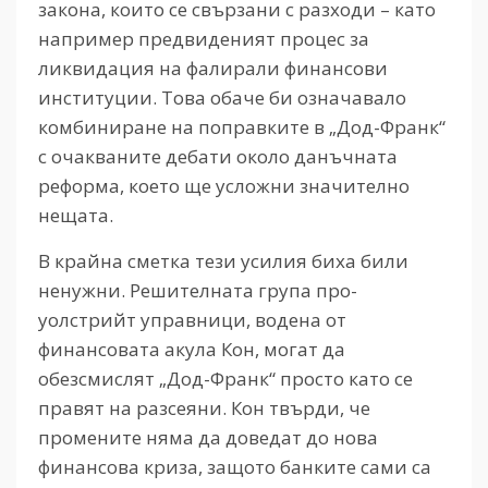
закона, които се свързани с разходи – като
например предвиденият процес за
ликвидация на фалирали финансови
институции. Това обаче би означавало
комбиниране на поправките в „Дод-Франк“
с очакваните дебати около данъчната
реформа, което ще усложни значително
нещата.
В крайна сметка тези усилия биха били
ненужни. Решителната група про-
уолстрийт управници, водена от
финансовата акула Кон, могат да
обезсмислят „Дод-Франк“ просто като се
правят на разсеяни. Кон твърди, че
промените няма да доведат до нова
финансова криза, защото банките сами са