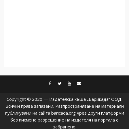
5
facebook
twitter
youtube
contact@baric
Copyright © 2020 — Издателска къща „Барикада” ООД.
Всички права запазени. Разпространяване на материали
публикувани на сайта baricada.org чрез други платформи
без писмено разрешение на издателя на портала е
забранено.