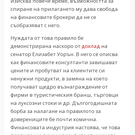
изисква повече време, възможността за
спиране на прилагането му дава свобода
на финансовите брокери да не се
съобразяват с него.
Нуждата от това правило бе
демонстрирана наскоро от
доклад
на
сенатор Елизабет Уорън. В него се описва
как финансовите консултанти завишават
цените и пробутват на клиентите си
ненужни продукти, в замяна на което
получават щедро възнаграждение от
фирми в туристическия бранш, търговци
на луксозни стоки и др. Дългогодишната
борба за налагане на правилото за
доверениците бе почти комична.
Финансовата индустрия настоява, че това