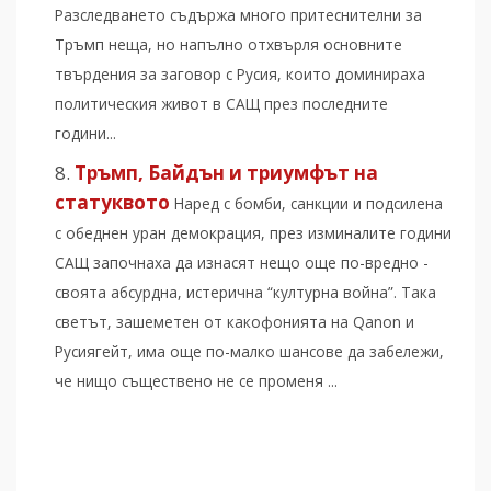
Разследването съдържа много притеснителни за
Тръмп неща, но напълно отхвърля основните
твърдения за заговор с Русия, които доминираха
политическия живот в САЩ през последните
години...
Тръмп, Байдън и триумфът на
статуквото
Наред с бомби, санкции и подсилена
с обеднен уран демокрация, през изминалите години
САЩ започнаха да изнасят нещо още по-вредно -
своята абсурдна, истерична “културна война”. Така
светът, зашеметен от какофонията на Qanon и
Русиягейт, има още по-малко шансове да забележи,
че нищо съществено не се променя ...