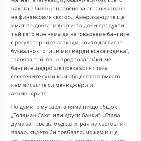
някога е било направено за ограничаване
на финансовия сектор. „Американците ще
имат по-добър избор и по-доби продукти,
тъй като ние няма да натоварваме банките
с регулаторните разходи, които достигат
буквално стотици милиарди всяка година“,
заявява той, явно предполагайки, че
банките щедро ще прехвърлят така
спестените суми към обществото вместо
към висшите си мениджъри и
акционерите.
По думите му „целта няма нищо общо с
„Голдман Сакс“ или други банки“. „Става
дума за това да бъдеш играч на световния
пазар, където би трябвало, можем и ще
имаме доминираща позиция, стига да не