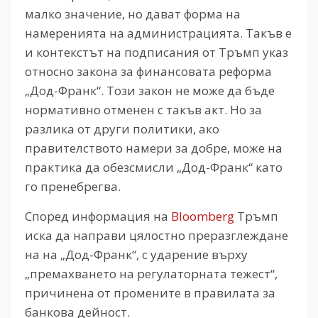
малко значение, но дават форма на
намеренията на администрацията. Такъв е
и контекстът на подписания от Тръмп указ
относно закона за финансовата реформа
„Дод-Франк“. Този закон не може да бъде
нормативно отменен с такъв акт. Но за
разлика от други политики, ако
правителството намери за добре, може на
практика да обезсмисли „Дод-Франк“ като
го пренебрегва.
Според информация на
Bloomberg
Тръмп
иска да направи цялостно преразглеждане
на на „Дод-Франк“, с ударение върху
„премахването на регулаторната тежест“,
причинена от промените в правилата за
банкова дейност.