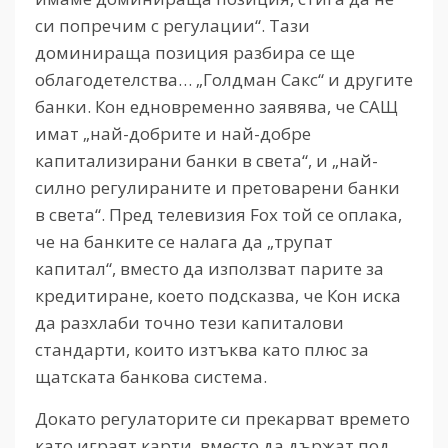
си попречим с регулации“. Тази
доминираща позиция разбира се ще
облагодетелства… „Голдман Сакс“ и другите
банки. Кон едновременно заявява, че САЩ
имат „най-добрите и най-добре
капитализирани банки в света“, и „най-
силно регулираните и претоварени банки
в света“. Пред телевизия Fox той се оплака,
че на банките се налага да „трупат
капитал“, вместо да използват парите за
кредитиране, което подсказва, че Кон иска
да разхлаби точно тези капиталови
стандарти, които изтъква като плюс за
щатската банкова система.
Докато регулаторите си прекарват времето
като играят карти, вместо да държат под