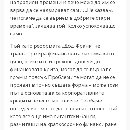
направили промени и вече може да им се
вярва да се надзирават сами. „Не казвам,
че искаме да се върнем в добрите стари
времена“, заявява той. Колко успокояващо
само.
Тъй като реформата „Дод-Франк“ не
трансформира финансовата система като
цяло, всичките ѝ грехове, довели до
финансовата криза, могат да се върнат с
гръм и трясък. Проблемите могат да не се
проявят в точно същата форма – може този
път в основата да са корпоративните
кредити, вместо ипотеките. Те обаче
определено могат да се появят отново, тъй
като все още има гигантски банки,
разчитащи на краткосрочно финансиране