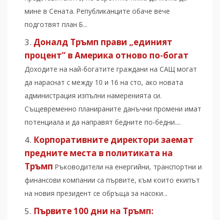
мине в Сената. Републиканците обаче вече
подготвят план Б...
Доналд Тръмп прави „единият
процент” в Америка отново по-богат
Доходите на най-богатите граждани на САЩ могат
да нараснат с между 10 и 16 на сто, ако новата
администрация изпълни намеренията си.
Същевременно планираните данъчни промени имат
потенциала и да направят бедните по-бедни....
Корпоративните директори заемат
предните места в политиката на
Тръмп
Ръководители на енергийни, транспортни и
финансови компании са първите, към които екипът
на новия президент се обръща за насоки...
Първите 100 дни на Тръмп: