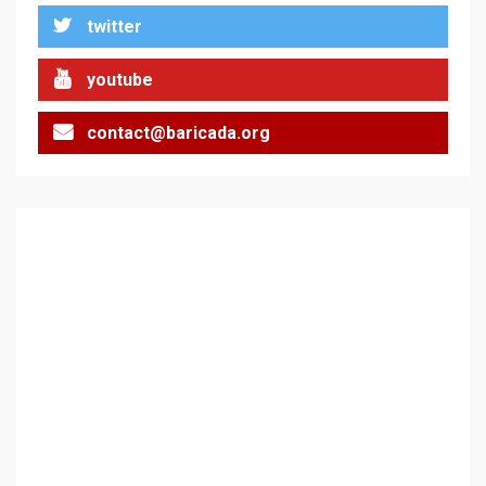
twitter
Цената на войната
2
youtube
contact@baricada.org
Аз съм изследовател на
геноцида. Навлизаме в
ужасяваща нова епоха
3
Съединените щати вече
дори не се преструват, че
не подкрепят терористи
4
Как се вземат милиони за
чужд труд