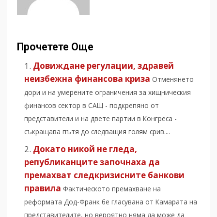
Прочетете Още
Довиждане регулации, здравей
неизбежна финансова криза
Отменянето
дори и на умерените ограничения за хищническия
финансов сектор в САЩ - подкрепяно от
представители и на двете партии в Конгреса -
съкращава пътя до следващия голям срив....
Докато никой не гледа,
републиканците започнаха да
премахват следкризисните банкови
правила
Фактическото премахване на
реформата Дод-Франк бе гласувана от Камарата на
представителите, но вероятно няма да може да