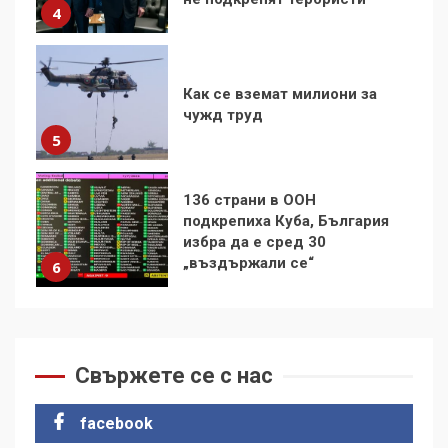
5
136 страни в ООН
подкрепиха Куба, България
избра да е сред 30
„въздържали се“
6
Удължаването на „Чат
контрола“ в ЕС е обида за
демокрацията
7
За 100-годишнината на
Фидел Кастро – изкачване
на Черни връх по неговите
Свържете се с нас
стъпки от 1972 г.
1
facebook