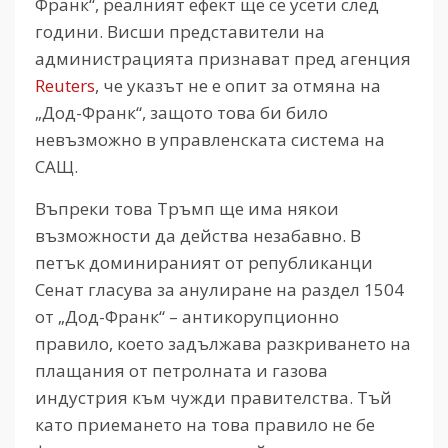
Франк“, реалният ефект ще се усети след
години. Висши представители на
администрацията признават пред агенция
Reuters
,
че указът не е опит за отмяна на
„Дод-Франк“, защото това би било
невъзможно в управленската система на
САЩ.
Въпреки това Тръмп ще има някои
възможности да действа незабавно. В
петък доминираният от републиканци
Сенат гласува за анулиране на раздел 1504
от „Дод-Франк“ – антикорупционно
правило, което задължава разкриването на
плащания от петролната и газова
индустрия към чужди правителства. Тъй
като приемането на това правило не бе