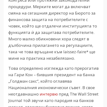
Конгреса или протяжни законодателни
процедури. Мерките могат да включват
смяна на сегашния директор на Бюрото за
финансова защита на потребителите с
човек, който ще отдалечи институцията то
функцията ѝ да защитава потребителите.
Много малко обикновени хора следят в
дълбочина прилагането на регулациите,
така че това връщане към laissez-faire* ще
мине на практика незабелязано.
Това определено изглежда като прерогатив
на Гари Кон – бившия президент на банка
„Голдман сакс“, който оглавява
Националния икономически съвет. В свое
неотдавнашно
интервю
пред
T
he Wall Street
Journal той звучи като пародия на банков
магнат, атакуващ буквално всичко, което