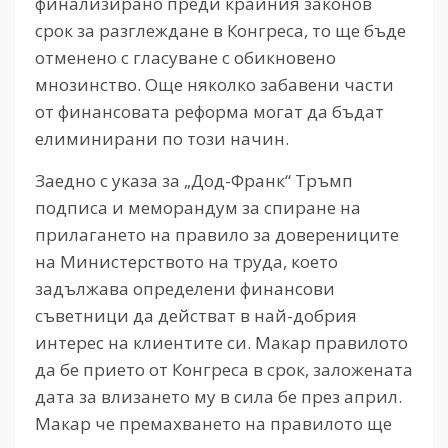
финализирано преди крайния законов
срок за разглеждане в Конгреса, то ще бъде
отменено с гласуване с обикновено
мнозинство. Още няколко забавени части
от финансовата реформа могат да бъдат
елиминирани по този начин.
Заедно с указа за „Дод-Франк“ Тръмп
подписа и меморандум за спиране на
прилагането на правило за доверениците
на Министерството на труда, което
задължава определени финансови
съветници да действат в най-добрия
интерес на клиентите си. Макар правилото
да бе прието от Конгреса в срок, заложената
дата за влизането му в сила бе през април.
Макар че премахването на правилото ще