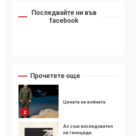
6
се“
Последвайте ни във
Удължаването на
facebook
„Чат контрола“ в ЕС е
обида за
демокрацията
7
За 100-годишнината
на Фидел Кастро –
изкачване на Черни
връх по неговите
1
Прочетете още
стъпки от 1972 г.
Цената на войната
2
Аз съм изследовател
на геноцида.