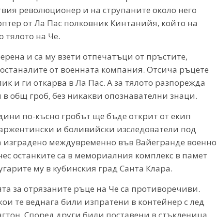
вия революционер и на струпаните около него
оптер от Ла Пас полковник Кинтанийя, който на
 тялото на Че.
ерена и са му взети отпечатъци от пръстите,
останалите от военната компания. Отсича ръцете
ик и ги откарва в Ла Пас. А за тялото разпорежда
 в общ гроб, без никакви опознавателни знаци.
одини по-късно гробът ще бъде открит от екип
 аржентински и боливийски изследователи под
а изградено междувременно във Вайегранде военно
нес останките са в мемориалния комплекс в памет
угарите му в кубинския град Санта Клара.
ята за отрязаните ръце на Че са противоречиви.
кои те веднага били изпратени в контейнер с лед
гтон. Според други били поставени в стъкленица