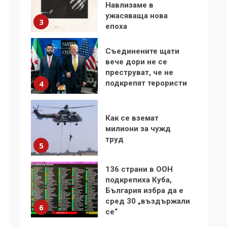
Навлизаме в
ужасяваща нова
3
епоха
Съединените щати
вече дори не се
преструват, че не
подкрепят терористи
4
Как се вземат
милиони за чужд
труд
5
136 страни в ООН
подкрепиха Куба,
България избра да е
сред 30 „въздържали
6
се“