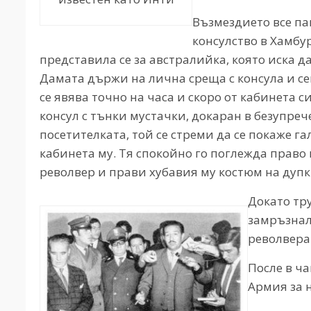
Възмездието все па
консулство в Хамбу
представила се за австралийка, която иска д
Дамата държи на лична среща с консула и сек
се явява точно на часа и скоро от кабинета 
консул с тънки мустачки, докаран в безупреч
посетителката, той се стреми да се покаже г
кабинета му. Тя спокойно го поглежда право 
револвер и прави хубавия му костюм на дупк
Докато тру
замръзнал
револвера 
После в ч
Армия за 