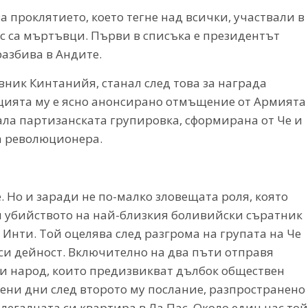
а проклятието, което тегне над всички, участвали в
ес са мъртъвци. Първи в списъка е президентът
разбива в Андите.
вник Кинтанийя, станал след това за награда
уцията му е ясно анонсирано отмъщение от Армията
вала партизанската групировка, сформирана от Че и
а революционера.
. Но и заради не по-малко зловещата роля, която
и убийството на най-близкия боливийски съратник
о Инти. Той оцелява след разгрома на групата на Че
си дейност. Включително на два пъти отправя
и народ, които предизвикват дълбок обществен
роени дни след второто му послание, разпространено
нелегалната си квартира в Ла Пас. Около един час той