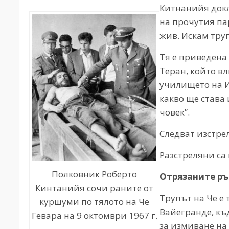
Китнанийя докл
на прочутия па
жив. Искам труп
Тя е приведена
Теран, който в
училището на Иг
какво ще става 
човек”.
Следват изстре
Разстреляни са
Полковник Роберто
Отрязаните ръ
Кинтанийя сочи раните от
Трупът на Че е
куршуми по тялото на Че
Вайегранде, къ
Гевара на 9 октомври 1967 г.
за измиване на