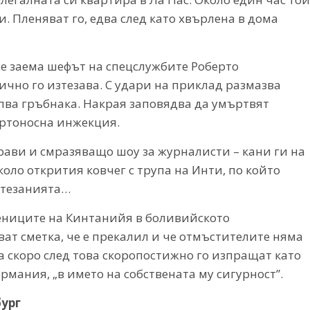
. Пленяват го, едва след като хвърлена в дома
се заема шефът на спецслужбите Роберто
ично го изтезава. С удари на приклад размазва
упва гръбнака. Накрая заповядва да умъртвят
ъртоносна инжекция.
ави и смразяващо шоу за журналисти – кани ги на
оло открития ковчег с трупа на Инти, по който
зтезанията…
ниците на Кинтанийя в боливийското
ват сметка, че е прекалил и че отмъстителите няма
ва скоро след това скоропостижно го изпращат като
ермания, „в името на собствената му сигурност”.
ург