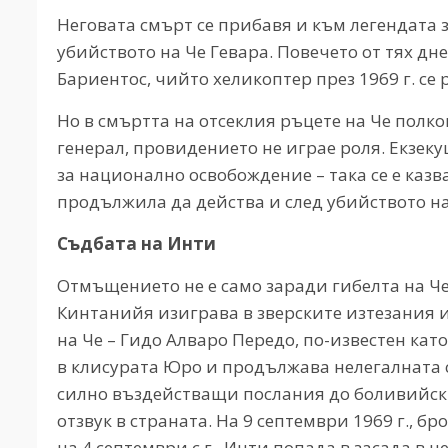
Неговата смърт се прибавя и към легендата з
убийството на Че Гевара. Повечето от тях дн
Бариентос, чийто хеликоптер през 1969 г. се 
Но в смъртта на отсеклия ръцете на Че полко
генерал, провидението не играе роля. Екзек
за национално освобождение – така се е каз
продължила да действа и след убийството н
Съдбата на Инти
Отмъщението не е само заради гибелта на Че
Кинтанийя изиграва в зверските изтезания 
на Че – Гидо Алваро Передо, по-известен кат
в клисурата Юро и продължава нелегалната 
силно въздействащи послания до боливийск
отзвук в страната. На 9 септември 1969 г., б
на 4 септември с.г., Инти попада в засада в 