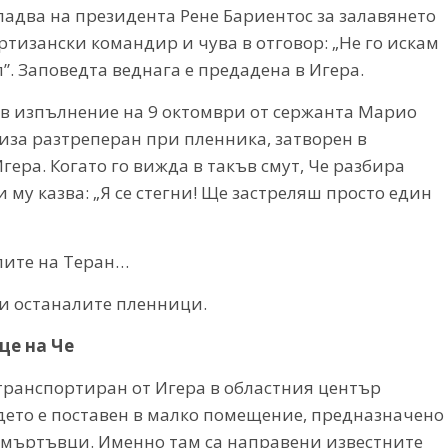
адва на президента Рене Бариентос за залавянето
ртизански командир и чува в отговор: „Не го искам
”. Заповедта веднага е предадена в Игера.
 в изпълнение на 9 октомври от сержанта Марио
лиза разтреперан при пленника, затворен в
ера. Когато го вижда в такъв смут, Че разбира
и му казва: „Я се стегни! Ще застреляш просто един
лите на Теран…
 и останалите пленници.
це на Че
 транспортиран от Игера в областния център
дето е поставен в малко помещение, предназначено
 мъртъвци. Именно там са направени известните