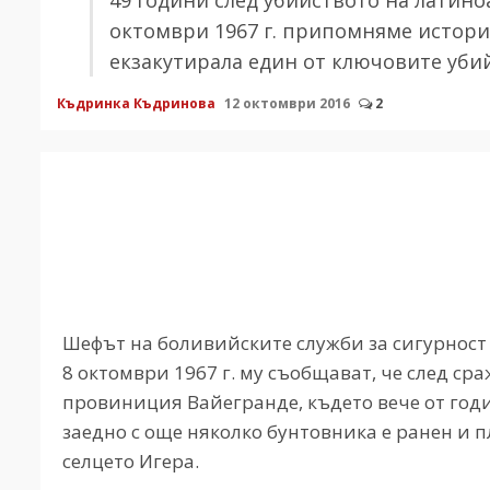
октомври 1967 г. припомняме истори
екзакутирала един от ключовите уби
Къдринка Къдринова
12 октомври 2016
2
Шефът на боливийските служби за сигурност 
8 октомври 1967 г. му съобщават, че след с
провиниция Вайегранде, където вече от год
заедно с още няколко бунтовника е ранен и п
селцето Игера.