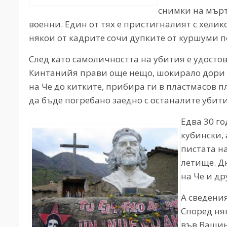
снимки на мърт
военни. Един от тях е пристигналият с хелик
някои от кадрите сочи дупките от куршуми по
След като самоличността на убития е удостов
Кинтанийя прави още нещо, шокирало дори 
на Че до китките, прибира ги в пластмасов пл
да бъде погребано заедно с останалите убити
Едва 30 г
кубински,
пистата н
летище. Д
на Че и др
А сведени
Според ня
във Вашин