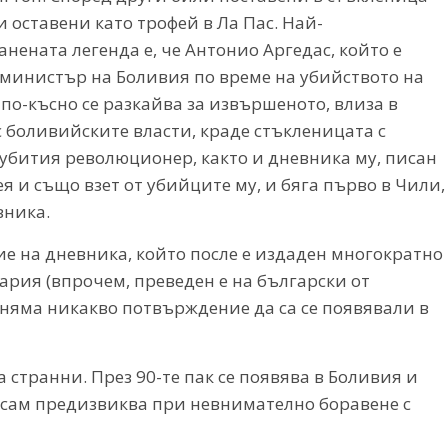
и оставени като трофей в Ла Пас. Най-
нената легенда е, че Антонио Аргедас, който е
министър на Боливия по време на убийството на
 по-късно се разкайва за извършеното, влиза в
с боливийските власти, краде стъкленицата с
 убития революционер, както и дневника му, писан
 и също взет от убийците му, и бяга първо в Чили,
вника.
е на дневника, който после е издаден многократно
гария (впрочем, преведен е на български от
е няма никакво потвърждение да са се появявали в
а странни. През 90-те пак се появява в Боливия и
то сам предизвиква при невнимателно боравене с