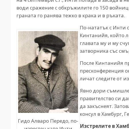
води сражение с обкръжилите го 150 войници
граната го ранява тежко в крака и в ръката.
По-нататък с Инти 
Кинтанийя, който л
главата му и му сч
затворника със см
После Кинтанийя пр
пресконференция ок
личат следите от и
Явно дори съмишле
правителство си да
да закъснеят. Зато
консул в Хамбург, Г
Гидо Алваро Передо, по-
Изстрелите в Хамб
известен като Инти