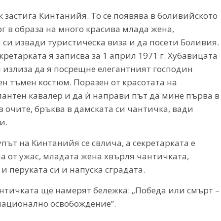
к застига Кинтанийя. То се появява в боливийското
рг в образа на много красива млада жена,
а си извади туристическа виза и да посети Боливия.
ретарката я записва за 1 април 1971 г. Хубавицата
си излиза да я посрещне елегантният господин
ен тъмен костюм. Поразен от красотата на
алантен кавалер и да ѝ направи път да мине първа в
в очите, бръква в дамската си чантичка, вади
и.
път на Кинтанийя се свлича, а секретарката е
а от ужас, младата жена хвърля чантичката,
и перуката си и напуска сградата.
античката ще намерят бележка: „Победа или смърт –
национално освобождение”.