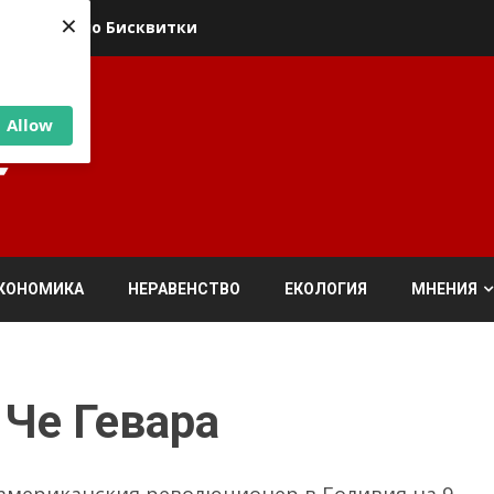
×
ика относно Бисквитки
Allow
КОНОМИКА
НЕРАВЕНСТВО
ЕКОЛОГИЯ
МНЕНИЯ
 Че Гевара
оамериканския революционер в Боливия на 9