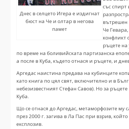
със спирт 
Днес в селцето Игера е издигнат
разпростра
бюст на Че и олтар в негова
вътрешен 
памет
Че Гевара,
конфликт 
ръцете на
по време на боливийската партизанска епопея
а после в Куба, където отнася и ръцете, и дне
Аргедас наистина предава на кубинците копи
като книга по цял свят, включително и в Бъл
небезизвестният Стефан Савов). Но за ръцет
Куба.
Що се отнася до Аргедас, метаморфозите му с
през 2000 г. загива в Ла Пас при взрив, кой
експлозив.