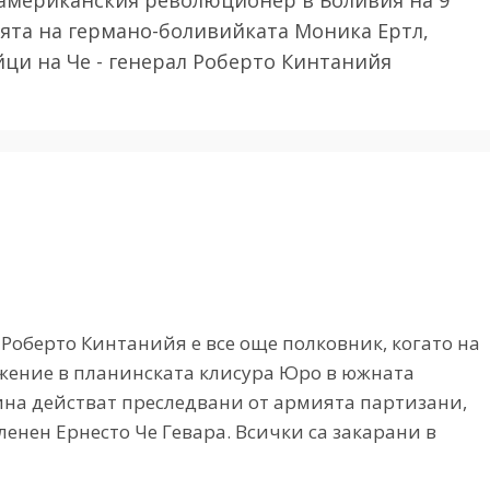
ята на германо-боливийката Моника Ертл,
йци на Че - генерал Роберто Кинтанийя
Роберто Кинтанийя е все още полковник, когато на
ражение в планинската клисура Юро в южната
ина действат преследвани от армията партизани,
ленен Ернесто Че Гевара. Всички са закарани в