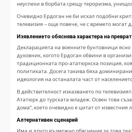
неуспехи в борбата срещу тероризма, унищо
Очевидно Ердоган не би искал подобни кри
телевизия – още повече, че с времето могат 
Изявлението обяснява характера на преврат
Декларацията на военните бунтовници ясно п
духовник, когото Ердоган обвини в организи
традиционната про-ататюркска позиция, коят
политиката. Досега такива бяха доминиранит
идеология на останалата част от населението
В действителност изказването по телевизия
Ататюрк до турската младеж. Освен това съз
дома“, което очевидно е цитат от известния л
Алтернативен сценарий
Има и друго възможно обяснение за това теа