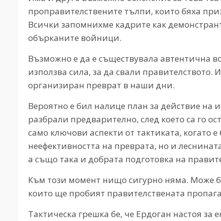
проправителствените тълпи, които бяха приз
Всички запомнихме кадрите как демонстранти
обърканите войници.
Възможно е да е съществувала автентична во
използва сила, за да свали правителството. И
организиран преврат в наши дни.
Вероятно е бил налице план за действие на 
разбрали предварително, след което са го о
само ключови аспекти от тактиката, когато е
неефективността на преврата, но и леснината
а също така и добрата подготовка на правите
Към този момент нищо сигурно няма. Може би
които ще пробият правителствената пропага
Тактическа грешка бе, че Ердоган настоя за 