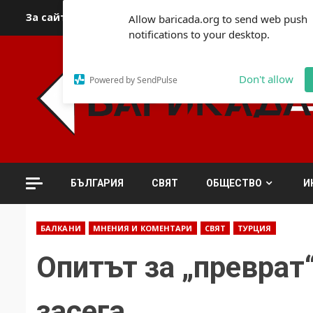
Skip
За сайта
Автори
За контакти
За реклама
Полит
Allow baricada.org to send web push
to
notifications to your desktop.
content
Don't allow
Powered by SendPulse
БЪЛГАРИЯ
СВЯТ
ОБЩЕСТВО
И
БАЛКАНИ
МНЕНИЯ И КОМЕНТАРИ
СВЯТ
ТУРЦИЯ
Опитът за „преврат
засега