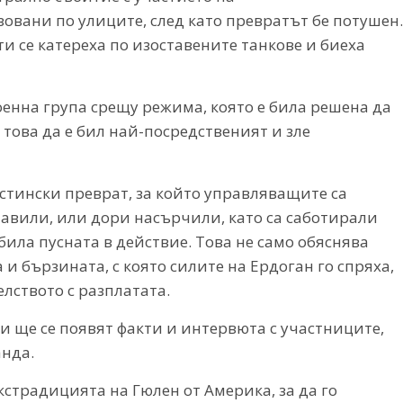
овани по улиците, след като превратът бе потушен.
 се катереха по изоставените танкове и биеха
енна група срещу режима, която е била решена да
 това да е бил най-посредственият и зле
истински преврат, за който управляващите са
ставили, или дори насърчили, като са саботирали
 била пусната в действие. Това не само обяснява
 и бързината, с която силите на Ердоган го спряха,
лството с разплатата.
 ще се появят факти и интервюта с участниците,
нда.
екстрадицията на Гюлен от Америка, за да го