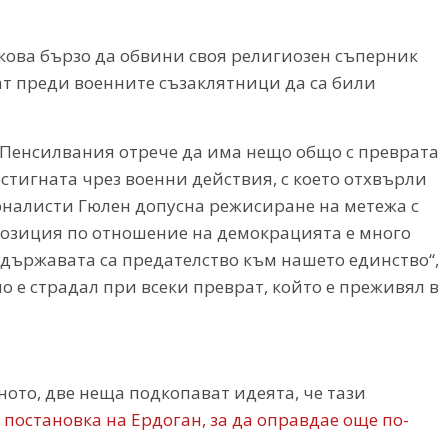
лкова бързо да обвини своя религиозен съперник
ат преди военните съзаклятници да са били
а Пенсилвания отрече да има нещо общо с преврата
стигната чрез военни действия, с което отхвърли
налисти Гюлен допусна режисиране на метежа с
позиция по отношение на демокрацията е много
 държавата са предателство към нашето единство“,
но е страдал при всеки преврат, който е преживял в
ото, две неща подкопават идеята, че тази
постановка на Ердоган, за да оправдае още по-