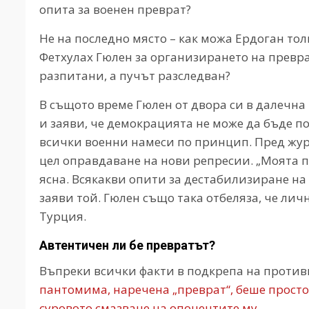
опита за военен преврат?
Не на последно място – как можа Ердоган то
Фетхулах Гюлен за организирането на превр
разпитани, а пучът разследван?
В същото време Гюлен от двора си в далечн
и заяви, че демокрацията не може да бъде по
всички военни намеси по принцип. Пред жур
цел оправдаване на нови репресии. „Моята 
ясна. Всякакви опити за дестабилизиране на
заяви той. Гюлен също така отбеляза, че лич
Турция.
Автентичен ли бе превратът?
Въпреки всички факти в подкрепа на противн
пантомима, наречена „преврат“, беше просто 
суровото смазване на опонентите му.