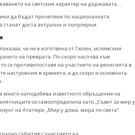
жаването на светския характер на държавата…
тики да бъдат прочетени по националната
да станат доста актуални и популярни.
а
оказва, че не е изготвена от Гюлен, ислямския
рането на преврата. По-скоро насочва към
о се противопоставя на участието на религията в
е настроения в армията, а до скоро и основната
.
та много наподобява известното обръщение на
аклятниците се самоопределиха като „Съвет за мир у
озунг на Ататюрк „Мир у дома, мира по света“.
трално събитие с участието на