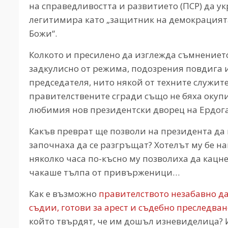
на справедливостта и развитието (ПСР) да у
легитимира като „защитник на демокрацията
Божи“.
Колкото и пресилено да изглежда съмнението
задкулисно от режима, подозрения повдига и
председателя, нито някой от техните служит
правителствените сгради също не бяха окуп
любимия нов президентски дворец на Ердога
Какъв преврат ще позволи на президента да
започнаха да се разгръщат? Хотелът му бе нап
няколко часа по-късно му позволиха да кацне
чакаше тълпа от привърженици…
Как е възможно
правителството незабавно да 
съдии, готови за арест и съдебно преследван
който твърдят, че им дошъл изневиделица? И