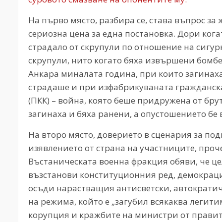
На първо място, разбира се, става въпрос за 
сериозна цена за една постановка. Дори кога
страдало от скрупули по отношение на сигур
скрупули, нито когато бяха извършени бомб
Анкара миналата година, при които загинаха
страдаше и при изфабрикуваната гражданск
(ПКК) – война, която беше придружена от бр
загинаха и бяха ранени, а опустошението бе 
На второ място, доверието в сценария за по
изявлението от страна на участниците, проч
Въстаническата военна фракция обяви, че це
възстанови конституционния ред, демокраци
осъди нарастващия антисветски, автократич
на режима, който е „загубил всякаква легит
корупция и кражбите на министри от правит