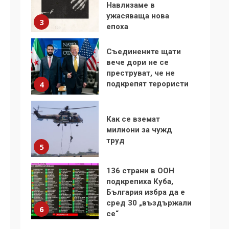
Навлизаме в
ужасяваща нова
3
епоха
Съединените щати
вече дори не се
преструват, че не
подкрепят терористи
4
Как се вземат
милиони за чужд
труд
5
136 страни в ООН
подкрепиха Куба,
България избра да е
сред 30 „въздържали
6
се“