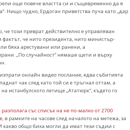
крепи още повече властта си и същевременно да я
“. Нищо чудно, Ердоган приветства пуча като „дар
, че този преврат действително е управляван
 фактът, че нито президента, нито министър-
ели бяха арестувани или ранени, а
ирани. „По случайност“ нямаше щети и върху
н.
 изпрати онлайн видео послание, едва събитията
аднат чак след като той си е тръгнал оттам, а
 на истанбулското летище „Ататюрк“, където го
разполага със списък на не по-малко от 2700
е
, в рамките на часове след началото на метежа, за
 какво общо биха могли да имат тези съдии с