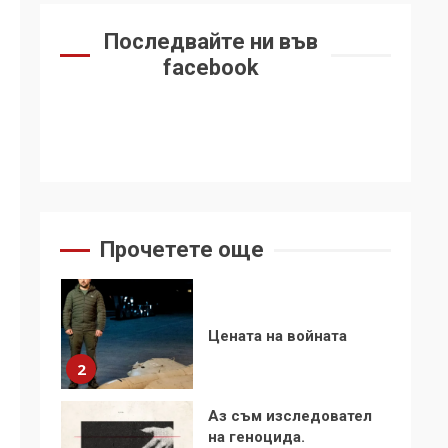
6
се“
Последвайте ни във
Удължаването на
facebook
„Чат контрола“ в ЕС е
обида за
демокрацията
7
За 100-годишнината
на Фидел Кастро –
изкачване на Черни
връх по неговите
1
Прочетете още
стъпки от 1972 г.
Цената на войната
2
Аз съм изследовател
на геноцида.