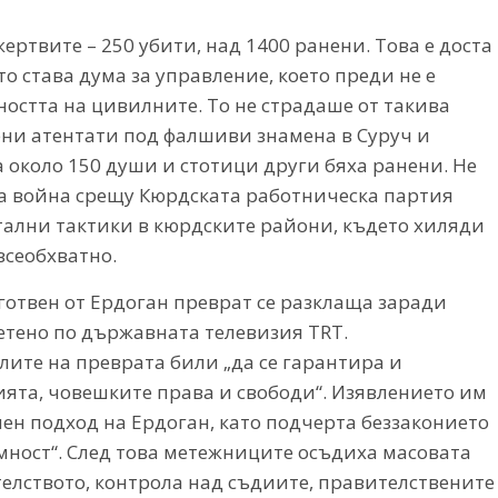
жертвите – 250 убити, над 1400 ранени. Това е доста
то става дума за управление, което преди не е
ността на цивилните. То не страдаше от такива
ени атентати под фалшиви знамена в Суруч и
 около 150 души и стотици други бяха ранени. Не
а война срещу Кюрдската работническа партия
утални тактики в кюрдските райони, където хиляди
всеобхватно.
дготвен от Ердоган преврат се разклаща заради
етено по държавната телевизия TRT.
лите на преврата били „да се гарантира и
ята, човешките права и свободи“. Изявлението им
ен подход на Ердоган, като подчерта беззаконието
имност“. След това метежниците осъдиха масовата
елството, контрола над съдиите, правителствените