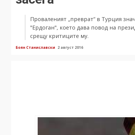
Проваленият „преврат“ в Турция зна
"Ердоган", което дава повод на през
срещу критиците му.
Боян Станиславски
2 август 2016