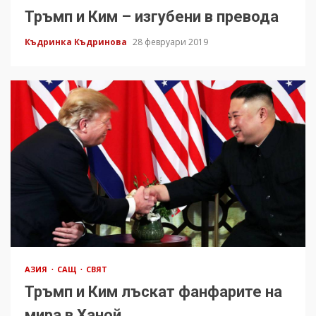
Тръмп и Ким – изгубени в превода
Къдринка Къдринова
28 февруари 2019
АЗИЯ
САЩ
СВЯТ
Тръмп и Ким лъскат фанфарите на
мира в Ханой