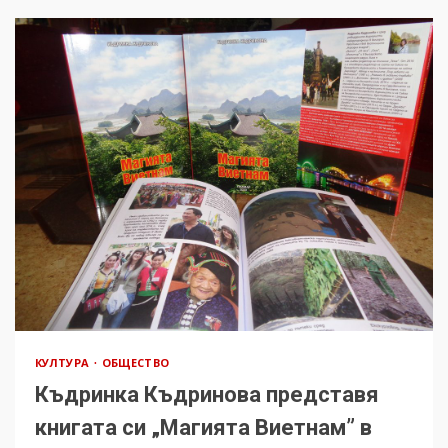
КУЛТУРА
ОБЩЕСТВО
Къдринка Къдринова представя
книгата си „Магията Виетнам” в