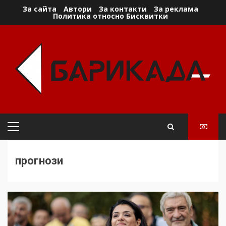
Skip
За сайта
Автори
За контакти
За реклама
Политика относно Бисквитки
to
content
Primary
Menu
прогнози