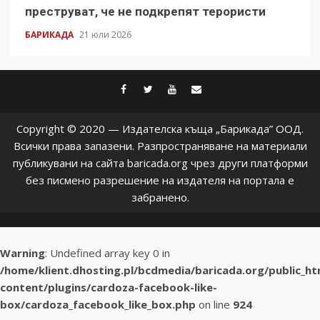
преструват, че не подкрепят терористи
БАРИКАДА
21 юли 2026
facebook
twitter
youtube
contact@baric
Copyright © 2020 — Издателска къща „Барикада” ООД.
Всички права запазени. Разпространяване на материали
публикувани на сайта baricada.org чрез други платформи
без писмено разрешение на издателя на портала е
забранено.
Warning
: Undefined array key 0 in
/home/klient.dhosting.pl/bcdmedia/baricada.org/public_h
content/plugins/cardoza-facebook-like-
box/cardoza_facebook_like_box.php
on line
924