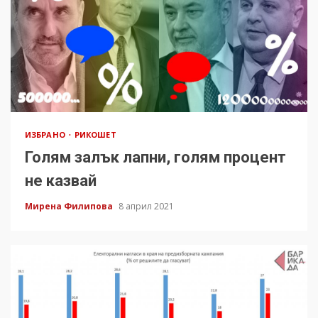
ИЗБРАНО
РИКОШЕТ
Голям залък лапни, голям процент
не казвай
Мирена Филипова
8 април 2021