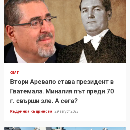
СВЯТ
Втори Аревало става президент в
Гватемала. Миналия път преди 70
г. свърши зле. А сега?
Къдринка Къдринова
29 август 2023