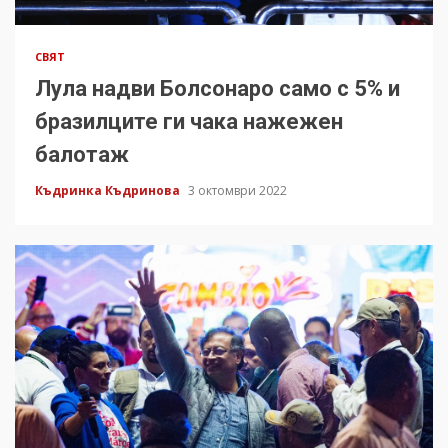
СВЯТ
Лула надви Болсонаро само с 5% и
бразилците ги чака нажежен
балотаж
Къдринка Къдринова
3 октомври 2022