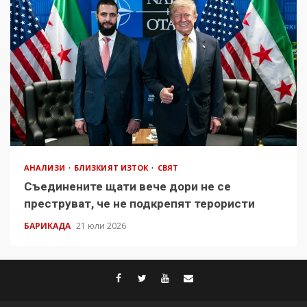
АНАЛИЗИ
БЛИЗКИЯТ ИЗТОК
СВЯТ
Съединените щати вече дори не се
преструват, че не подкрепят терористи
БАРИКАДА
21 юли 2026
facebook
twitter
youtube
contact@baric