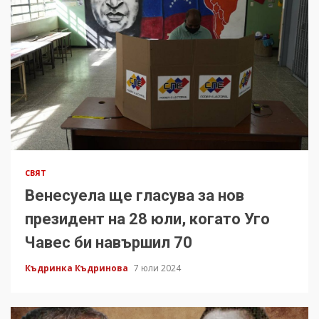
СВЯТ
Венесуела ще гласува за нов
президент на 28 юли, когато Уго
Чавес би навършил 70
Къдринка Къдринова
7 юли 2024