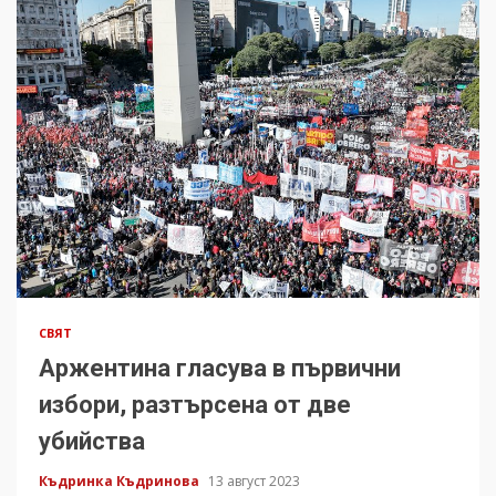
СВЯТ
Аржентина гласува в първични
избори, разтърсена от две
убийства
Къдринка Къдринова
13 август 2023