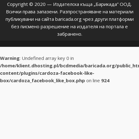
Copyright © 2020 — Издателска къща „Барикада” ООД.
Всички права запазени. Разпространяване на материали
публикувани на сайта baricada.org чрез други платформи
без писмено разрешение на издателя на портала е
забранено.
Warning
: Undefined array key 0 in
/home/klient.dhosting.pl/bcdmedia/baricada.org/public_h
content/plugins/cardoza-facebook-like-
box/cardoza_facebook_like_box.php
on line
924