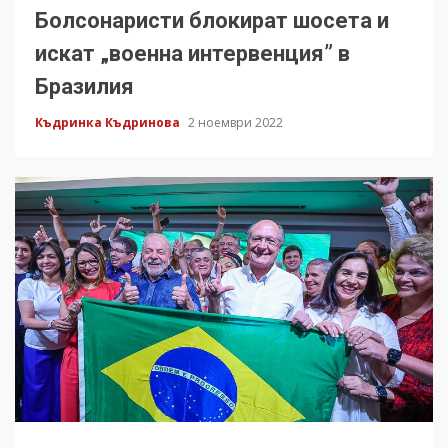
Болсонаристи блокират шосета и
искат „военна интервенция” в
Бразилия
Къдринка Къдринова
2 ноември 2022