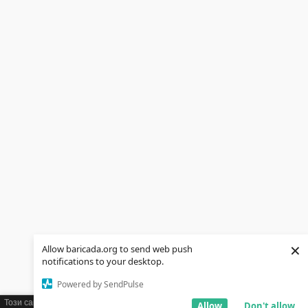
×
Allow baricada.org to send web push
notifications to your desktop.
Powered by SendPulse
Този сайт използва бисквитки (cookies). Ако желаете можете да научите
Allow
Don't allow