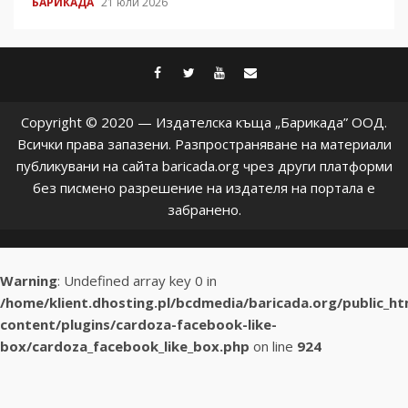
БАРИКАДА
21 юли 2026
facebook
twitter
youtube
contact@baric
Copyright © 2020 — Издателска къща „Барикада” ООД.
Всички права запазени. Разпространяване на материали
публикувани на сайта baricada.org чрез други платформи
без писмено разрешение на издателя на портала е
забранено.
Warning
: Undefined array key 0 in
/home/klient.dhosting.pl/bcdmedia/baricada.org/public_h
content/plugins/cardoza-facebook-like-
box/cardoza_facebook_like_box.php
on line
924