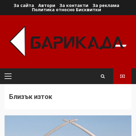
Skip
За сайта
Автори
За контакти
За реклама
Политика относно Бисквитки
to
content
Primary
Menu
Близък изток