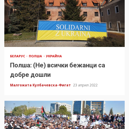
БЕЛАРУС
ПОЛША
УКРАЙНА
Полша: (Не) всички бежанци са
добре дошли
Малгожата Кулбачевска-Фигат
23 април 2022