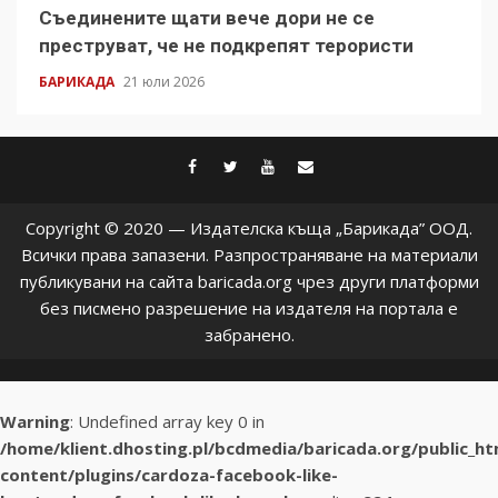
Съединените щати вече дори не се
преструват, че не подкрепят терористи
БАРИКАДА
21 юли 2026
facebook
twitter
youtube
contact@baric
Copyright © 2020 — Издателска къща „Барикада” ООД.
Всички права запазени. Разпространяване на материали
публикувани на сайта baricada.org чрез други платформи
без писмено разрешение на издателя на портала е
забранено.
Warning
: Undefined array key 0 in
/home/klient.dhosting.pl/bcdmedia/baricada.org/public_h
content/plugins/cardoza-facebook-like-