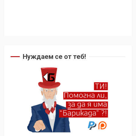
Съединените щати вече
дори не се преструват, че
не подкрепят терористи
4
Как се вземат милиони за
чужд труд
Нуждаем се от теб!
5
136 страни в ООН
подкрепиха Куба, България
избра да е сред 30
„въздържали се“
6
Удължаването на „Чат
контрола“ в ЕС е обида за
демокрацията