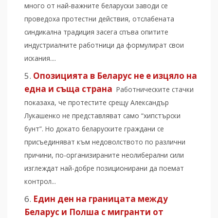
много от най-важните беларуски заводи се
проведоха протестни действия, отслабената
синдикална традиция засега спъва опитите
индустриалните работници да формулират свои
искания....
Опозицията в Беларус не е изцяло на
една и съща страна
Работническите стачки
показаха, че протестите срещу Александър
Лукашенко не представляват само “хипстърски
бунт”. Но докато беларуските граждани се
присъединяват към недоволството по различни
причини, по-организираните неолиберални сили
изглеждат най-добре позиционирани да поемат
контрол...
Един ден на границата между
Беларус и Полша с мигранти от