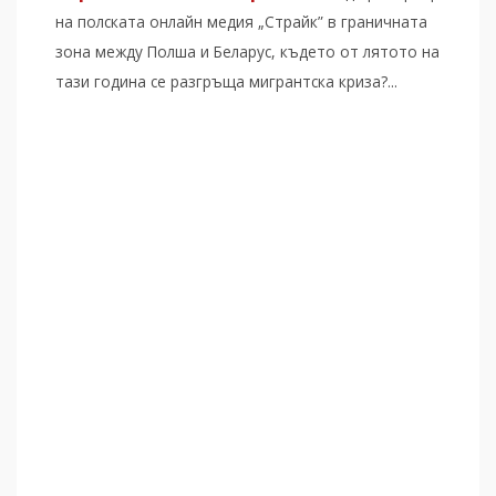
на полската онлайн медия „Страйк” в граничната
зона между Полша и Беларус, където от лятото на
тази година се разгръща мигрантска криза?...