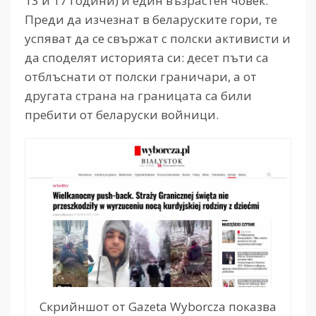
13 и 17 години) и един възрастен човек.
Преди да изчезнат в беларуските гори, те
успяват да се свържат с полски активисти и
да споделят историята си: десет пъти са
отблъснати от полски граничари, а от
другата страна на границата са били
пребити от беларуски войници.
Скрийншот от Gazeta Wyborcza показва