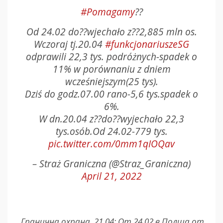
#Pomagamy
??
Od 24.02 do??wjechało z??2,885 mln os.
Wczoraj tj.20.04
#funkcjonariuszeSG
odprawili 22,3 tys. podróżnych-spadek o
11% w porównaniu z dniem
wcześniejszym(25 tys).
Dziś do godz.07.00 rano-5,6 tys.spadek o
6%.
W dn.20.04 z??do??wyjechało 22,3
tys.osób.Od 24.02-779 tys.
pic.twitter.com/0mm1qIOQav
– Straż Graniczna (@Straz_Graniczna)
April 21, 2022
„Гранична охрана, 21.04: От 24.02 в Полша от