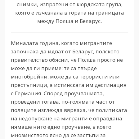
снимки, изпратени от кюрдската група,
която е изчезнала в гората на границата
между Полша и Беларус.
Миналата година, когато мигрантите
започнаха да идват от Беларус, полското
правителство обясни, че Полша просто не
може да ги приеме: те са твърде
многобройни, може да са терористи или
престъпници, а истинската им дестинация
е Германия. Според проучванията,
проведени тогава, по-голямата част от
поляците изглежда вярваха, че политиката
на недопускане на мигранти е оправдана:
нямаше нито едно проучване, в което
мнозинството ясно да се застъпи за