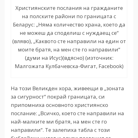
Християнските послания на гражданите
на полските райони по границата с
Беларус: „Няма количество храна, което да
не можеш да споделиш с нуждаещ се“
(вляво), „Каквото сте направили на един от
моите братя, на мен сте го направили“
(думи на Исус)(вдясно) (източник:
Малгожата Кулбачевска-Фигат, Facebook)
На този Великден хора, живеещи в „зоната
за сигурност“ покрай границата, си
припомниха основното християнско
послание: „Всичко, което сте направили на
най-малките ми братя, на мен сте го
направили“. Те залепиха табла с този