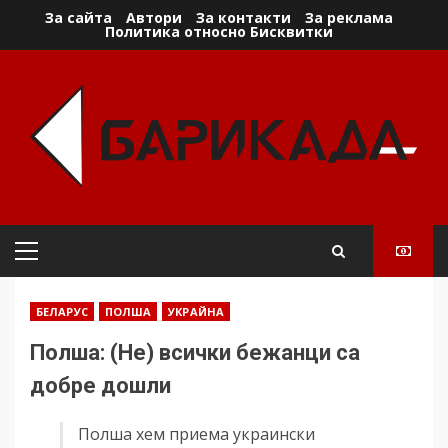
Skip
За сайта
Автори
За контакти
За реклама
Политика относно Бисквитки
to
content
Primary
Menu
БЕЛАРУС
ПОЛША
УКРАЙНА
Полша: (Не) всички бежанци са
добре дошли
Полша хем приема украински