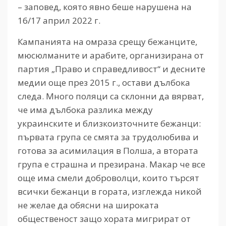
– заповед, която явно беше нарушена на
16/17 април 2022 г.
Кампанията на омраза срещу бежанците,
мюсюлманите и арабите, организирана от
партия „Право и справедливост“ и десните
медии още през 2015 г., остави дълбока
следа. Много поляци са склонни да вярват,
че има дълбока разлика между
украинските и близкоизточните бежанци:
първата група се смята за трудолюбива и
готова за асимилация в Полша, а втората
група е страшна и презирана. Макар че все
още има смели доброволци, които търсят
всички бежанци в гората, изглежда никой
не желае да обясни на широката
общественост защо хората мигрират от