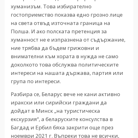
хуманизъм. Това избирателно
гостоприемство показва едно грозно лице
на света отвъд източната граница на
Полша. И ако полската претенция за
хуманност не е изпразнена от съдържание,
ние трябва да бъдем грижовни и
внимателни към хората в нужда не само
доколкото това обслужва политическите
интереси на нашата държава, партия или
група по интереси.
Разбира се, Беларус вече не кани активно
иракски или сирийски граждани да
дойдат в Минск „на туристическа
екскурзия“, а беларуските консулства в
Багдад и Ербил бяха закрити още през
ноември 2021 г. Въпреки това не всички,