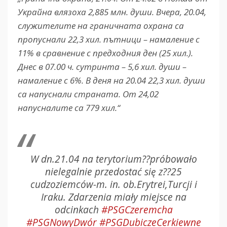
Украйна влязоха 2,885 млн. души. Вчера, 20.04,
служителите на граничната охрана са
пропуснали 22,3 хил. пътници – намаление с
11% в сравнение с предходния ден (25 хил.).
Днес в 07.00 ч. сутринта – 5,6 хил. души –
намаление с 6%. В деня на 20.04 22,3 хил. души
са напуснали страната. От 24,02
напусналите са 779 хил.“
W dn.21.04 na terytorium??próbowało
nielegalnie przedostać się z??25
cudzoziemców-m. in. ob.Erytrei,Turcji i
Iraku. Zdarzenia miały miejsce na
odcinkach
#PSGCzeremcha
#PSGNowyDwór
#PSGDubiczeCerkiewne