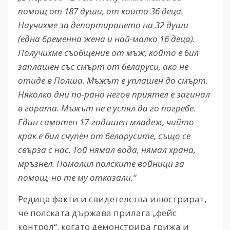
помощ от 187 души, от които 36 деца.
Научихме за депортирането на 32 души
(една бременна жена и най-малко 16 деца).
Получихме съобщение от мъж, който е бил
заплашен със смърт от беларуси, ако не
отиде в Полша.
Мъжът е уплашен до смърт.
Няколко дни по-рано негов приятел е загинал
в гората. Мъжът не е успял да го погребе.
Един самотен 17-годишен младеж, чийто
крак е бил счупен от беларусите, също се
свърза с нас. Той нямал вода, нямал храна,
мръзнел. Помолил полските войници за
помощ, но те му отказали.“
Редица факти и свидетелства илюстрират,
че полската държава прилага „фейс
контрол“, когато демонстрира грижа и