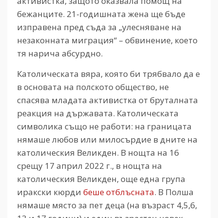
активистка, защото оказвала помощ на
бежанците. 21-годишната жена ще бъде
изправена пред съда за „улесняване на
незаконната миграция“ – обвинение, което
тя нарича абсурдно.
Католическата вяра, която би трябвало да е
в основата на полското общество, не
спасява младата активистка от бруталната
реакция на държавата. Католическата
символика също не работи: на границата
нямаше любов или милосърдие в дните на
католическия Великден. В нощта на 16
срещу 17 април 2022 г., в нощта на
католическия Великден, още една група
иракски кюрди
беше отблъсната
. В Полша
нямаше място за пет деца (на възраст 4,5,6,