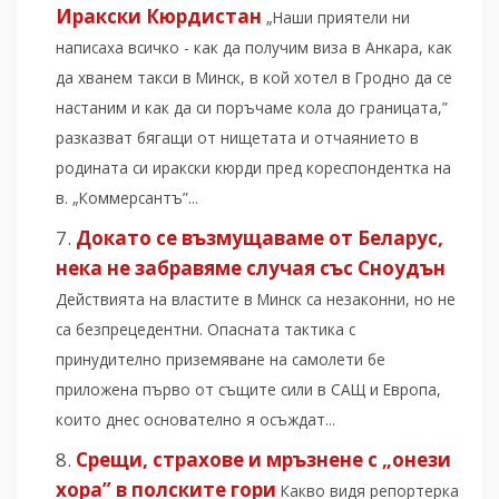
Иракски Кюрдистан
„Наши приятели ни
написаха всичко - как да получим виза в Анкара, как
да хванем такси в Минск, в кой хотел в Гродно да се
настаним и как да си поръчаме кола до границата,”
разказват бягащи от нищетата и отчаянието в
родината си иракски кюрди пред кореспондентка на
в. „Коммерсантъ”...
Докато се възмущаваме от Беларус,
нека не забравяме случая със Сноудън
Действията на властите в Минск са незаконни, но не
са безпрецедентни. Опасната тактика с
принудително приземяване на самолети бе
приложена първо от същите сили в САЩ и Европа,
които днес основателно я осъждат...
Срещи, страхове и мръзнене с „онези
хора” в полските гори
Какво видя репортерка