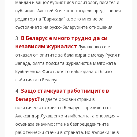
Майдан и защо? Руският ляв политолог, писател и
публицист Алексей Кочетков споделя пред главния
редактор на "Барикада" своето мнение за
състоянието на руско-беларуските отношения. ...
В Беларус е много трудно да си
независим журналист
Лукашенко се е
отказал от опитите за балансиране между Русия и
Запада, смята полската журналистка Малгожата
Кулбачевска-Фигат, която наблюдава отблизо
събитията в Беларус...
Защо стачкуват работниците в
Беларус?
И двете основни страни в
политическата криза в Беларус – президентът
Александър Лукашенко и либералната опозиция –
осъзнаха значимостта на безпрецедентните
работнически стачки в страната. Но въпреки че в