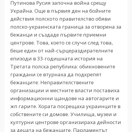
Путинова Русия започна война срещу
Украйна. Още в първия ден на бойните
действия полското правителство обяви
полско-украинската граница за отворена за
бежанци и създаде първите приемни
центрове. Това, което се случи след това,
беше един от най-сърцераздирателните
епизоди в 33-годишната история на
Третата полска република: обикновените
граждани се втурнаха да подкрепят
бежанците. Неправителствените
организации и местните власти поставиха
информационни щандове на автогарите и
жп гарите. Хората посрещаха украинците в
собствените си домове. Училища, музеи и
културни центрове организираха дейности
за децата на бежанците. Парламентът