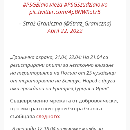
#PSGBiałowieża
#PSGSzudziałowo
pic.twitter.com/4pBNWKoLr5
– Straż Graniczna (@Straz_Graniczna)
April 22, 2022
„Гранична охрана, 21.04, 22.04: На 21.04 са
регистрирани опити за незаконно влизане
на територията на Полша от 25 чужденци
от територията на Беларус. Наред с други
има граждани на Еритрея,Турция и Ирак“.
Същевременно мрежата от доброволчески,
про-мигрантски групи
Grupa Granica
съобщава
следното
:
„В периода 12-18.04 получихме молби за