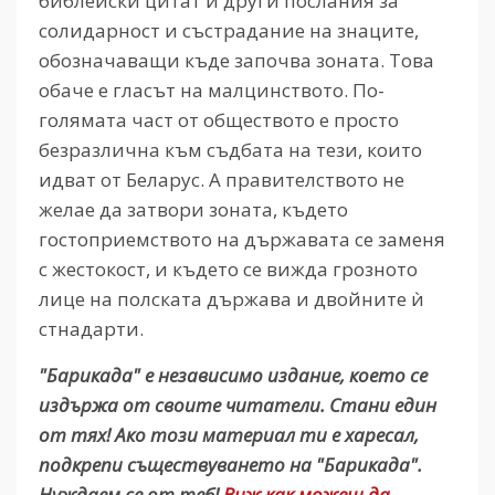
библейски цитат и други послания за
солидарност и състрадание на знаците,
обозначаващи къде започва зоната. Това
обаче е гласът на малцинството. По-
голямата част от обществото е просто
безразлична към съдбата на тези, които
идват от Беларус. А правителството не
желае да затвори зоната, където
гостоприемството на държавата се заменя
с жестокост, и където се вижда грозното
лице на полската държава и двойните ѝ
стнадарти.
"Барикада" е независимо издание, което се
издържа от своите читатели. Стани един
от тях! Ако този материал ти е харесал,
подкрепи съществуването на "Барикада".
Нуждаем се от теб!
Виж как можеш да