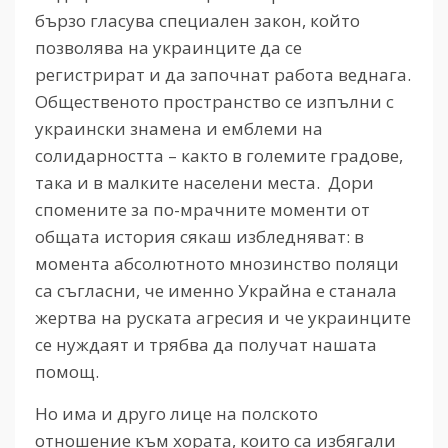
бързо гласува специален закон, който
позволява на украинците да се
регистрират и да започнат работа веднага.
Общественото пространство се изпълни с
украински знамена и емблеми на
солидарността – както в големите градове,
така и в малките населени места. Дори
спомените за по-мрачните моменти от
общата история сякаш избледняват: в
момента абсолютното мнозинство поляци
са съгласни, че именно Украйна е станала
жертва на руската агресия и че украинците
се нуждаят и трябва да получат нашата
помощ.
Но има и друго лице на полското
отношение към хората, които са избягали