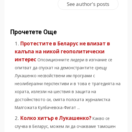
See author's posts
Прочетете Още
Протестите в Беларус не влизат в
калъпа на никой геополитически
интерес
Опозиционните лидери в изгнание се
опитват да спускат на демонстрантите срещу
Лукашенко несвойствени им програми с
неолиберални перспективи и в това е трагедията на
хората, излезли на шествия в защита на
достойнството си, смята полската журналистка
Малгожата Кулбачевска-Фигат ...
Колко хитър е Лукашенко?
Какво се
случва в Беларус, можем ли да очакваме тамошен