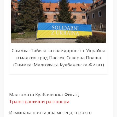
Снимка: Табела за солидарност с Украйна
в малкия град Паслек, Северна Полша
(Снимка: Малгожата Кулбачевска-Фигат)
Малгожата Кулбачевска-Фигат,
Трансгранични разговори
Изминаха почти два месеца, откакто