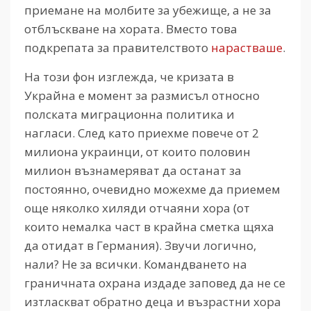
приемане на молбите за убежище, а не за
отблъскване на хората. Вместо това
подкрепата за правителството
нарастваше
.
На този фон изглежда, че кризата в
Украйна е момент за размисъл относно
полската миграционна политика и
нагласи. След като приехме повече от 2
милиона украинци, от които половин
милион възнамеряват да останат за
постоянно, очевидно можехме да приемем
още няколко хиляди отчаяни хора (от
които немалка част в крайна сметка щяха
да отидат в Германия). Звучи логично,
нали? Не за всички. Командването на
граничната охрана издаде заповед да не се
изтласкват обратно деца и възрастни хора