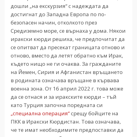
дошли „на екскурзия“ с надеждата да
достигнат до Западна Европа по по-
безопасен начин, отколкото през
Средиземно море, се върнаха у дома. Някои
иракски кюрди решиха, че предпочитат да
се опитват да пресекат границата отново и
отново, вместо да летят обратно към Ирак,
където нищо не ги очаква. За гражданите
на Йемен, Сирия и Афганистан връщането
в родината означава връщане в кървава
военна зона. От 16 април 2022 г. това може
да се отнася и за иракските кюрди – тъй
като Турция започна поредната си
„специална операция“
срещу бойците на
ПКК в Иракски Кюрдистан. Това означава,
че те имат необходимите предпоставки да