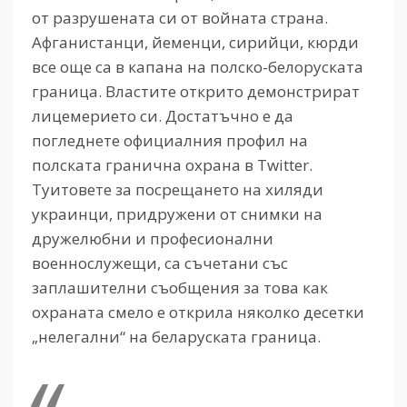
от разрушената си от войната страна.
Афганистанци, йеменци, сирийци, кюрди
все още са в капана на полско-белоруската
граница. Властите открито демонстрират
лицемерието си. Достатъчно е да
погледнете официалния профил на
полската гранична охрана в Twitter.
Туитовете за посрещането на хиляди
украинци, придружени от снимки на
дружелюбни и професионални
военнослужещи, са съчетани със
заплашителни съобщения за това как
охраната смело е открила няколко десетки
„нелегални“ на беларуската граница.