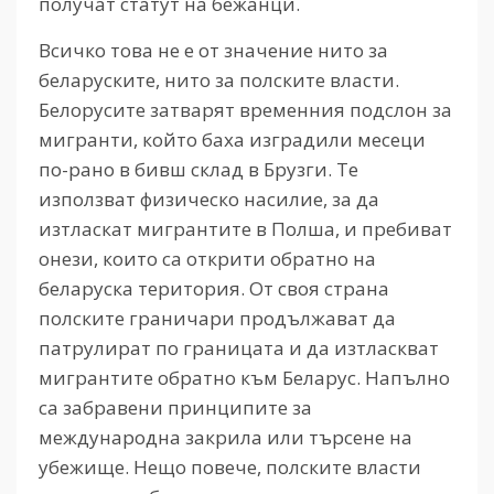
получат статут на бежанци.
Всичко това не е от значение нито за
беларуските, нито за полските власти.
Белорусите затварят временния подслон за
мигранти, който баха изградили месеци
по-рано в бивш склад в Брузги. Те
използват физическо насилие, за да
изтласкат мигрантите в Полша, и пребиват
онези, които са открити обратно на
беларуска територия. От своя страна
полските граничари продължават да
патрулират по границата и да изтласкват
мигрантите обратно към Беларус. Напълно
са забравени принципите за
международна закрила или търсене на
убежище. Нещо повече, полските власти