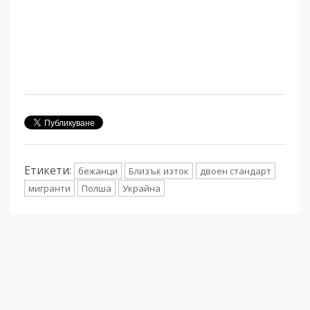
Етикети:
бежанци
Близък изток
двоен стандарт
мигранти
Полша
Украйна