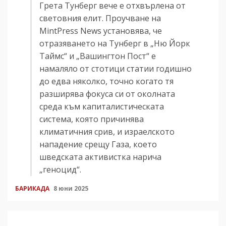
Грета Тунберг вече е отхвърлена от
световния елит. Проучване на
MintPress News установява, че
отразяването на Тунберг в „Ню Йорк
Таймс“ и „Вашингтон Пост“ е
намаляло от стотици статии годишно
до едва няколко, точно когато тя
разширява фокуса си от околната
среда към капиталистическата
система, която причинява
климатичния срив, и израелското
нападение срещу Газа, което
шведската активистка нарича
„геноцид“.
БАРИКАДА
8 юни 2025