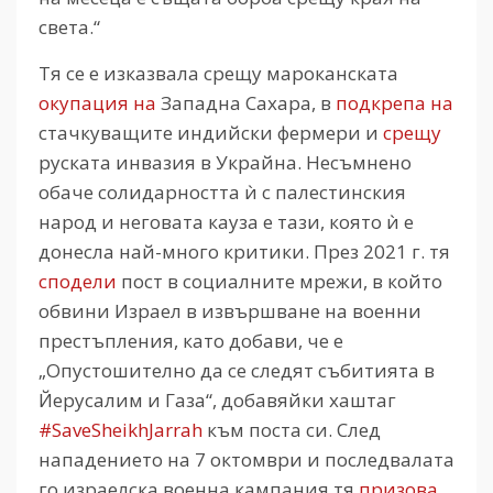
света.“
Тя се е изказвала срещу мароканската
окупация на
Западна Сахара, в
подкрепа на
стачкуващите индийски фермери и
срещу
руската инвазия в Украйна. Несъмнено
обаче солидарността ѝ с палестинския
народ и неговата кауза е тази, която ѝ е
донесла най-много критики. През 2021 г. тя
сподели
пост в социалните мрежи, в който
обвини Израел в извършване на военни
престъпления, като добави, че е
„Опустошително да се следят събитията в
Йерусалим и Газа“, добавяйки хаштаг
#SaveSheikhJarrah
към поста си. След
нападението на 7 октомври и последвалата
го израелска военна кампания тя
призова