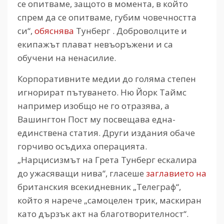
се опитваме, защото в момента, в който
спрем да се опитваме, губим човечността
си“,
обяснява
Тунберг . Доброволците и
екипажът плават невъоръжени и са
обучени на ненасилие.
Корпоративните медии до голяма степен
игнорират пътуването. Ню Йорк Таймс
например изобщо не го отразява, а
Вашингтон Пост му посвещава една-
единствена статия. Други издания обаче
горчиво осъдиха операцията.
„Нарцисизмът на Грета Тунберг ескалира
до ужасяващи нива“, гласеше
заглавието на
британския всекидневник „Телеграф“,
който я нарече „самоцелен трик, маскиран
като дързък акт на благотворителност“.