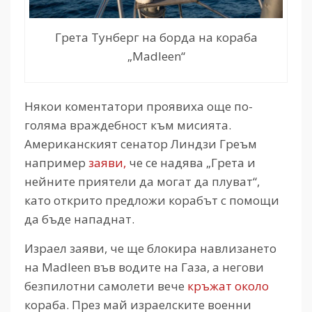
Грета Тунберг на борда на кораба
„Madleen“
Някои коментатори проявиха още по-
голяма враждебност към мисията.
Американският сенатор Линдзи Греъм
например
заяви,
че се надява „Грета и
нейните приятели да могат да плуват“,
като открито предложи корабът с помощи
да бъде нападнат.
Израел заяви, че ще блокира навлизането
на Madleen във водите на Газа, а негови
безпилотни самолети вече
кръжат около
кораба. През май израелските военни