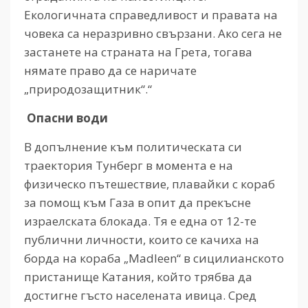
Екологичната справедливост и правата на
човека са неразривно свързани. Ако сега не
застанете на страната на Грета, тогава
нямате право да се наричате
„природозащитник“.“
Опасни води
В допълнение към политическата си
траектория Тунберг в момента е на
физическо пътешествие, плавайки с кораб
за помощ към Газа в опит да прекъсне
израелската блокада. Тя е една от 12-те
публични личности, които се качиха на
борда на кораба „Madleen“ в сицилианското
пристанище Катания, който трябва да
достигне гъсто населената ивица. Сред