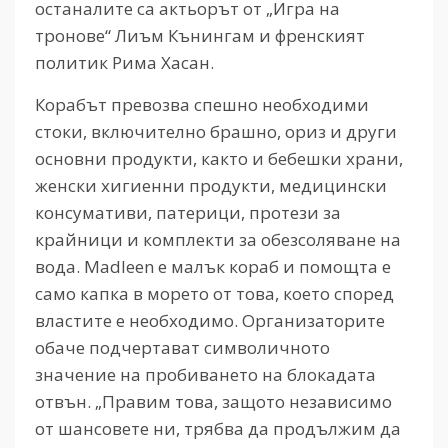
останалите са актьорът от „Игра на
тронове“ Лиъм Кънингам и френският
политик Рима Хасан.
Корабът превозва спешно необходими
стоки, включително брашно, ориз и други
основни продукти, както и бебешки храни,
женски хигиенни продукти, медицински
консумативи, патерици, протези за
крайници и комплекти за обезсоляване на
вода. Madleen е малък кораб и помощта е
само капка в морето от това, което според
властите е необходимо. Организаторите
обаче подчертават символичното
значение на пробиването на блокадата
отвън. „Правим това, защото независимо
от шансовете ни, трябва да продължим да