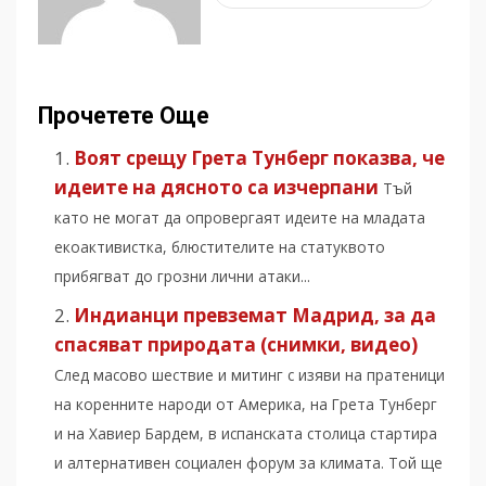
Прочетете Още
Воят срещу Грета Тунберг показва, че
идеите на дясното са изчерпани
Тъй
като не могат да опровергаят идеите на младата
екоактивистка, блюстителите на статуквото
прибягват до грозни лични атаки...
Индианци превземат Мадрид, за да
спасяват природата (снимки, видео)
След масово шествие и митинг с изяви на пратеници
на коренните народи от Америка, на Грета Тунберг
и на Хавиер Бардем, в испанската столица стартира
и алтернативен социален форум за климата. Той ще