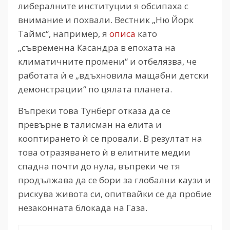
либералните институции я обсипаха с
внимание и похвали. Вестник „Ню Йорк
Таймс“, например, я
описа
като
„съвременна Касандра в епохата на
климатичните промени“ и отбелязва, че
работата ѝ е „вдъхновила мащабни детски
демонстрации“ по цялата планета.
Въпреки това Тунберг отказа да се
превърне в талисман на елита и
кооптирането ѝ се провали. В резултат на
това отразяването ѝ в елитните медии
спадна почти до нула, въпреки че тя
продължава да се бори за глобални каузи и
рискува живота си, опитвайки се да пробие
незаконната блокада на Газа.