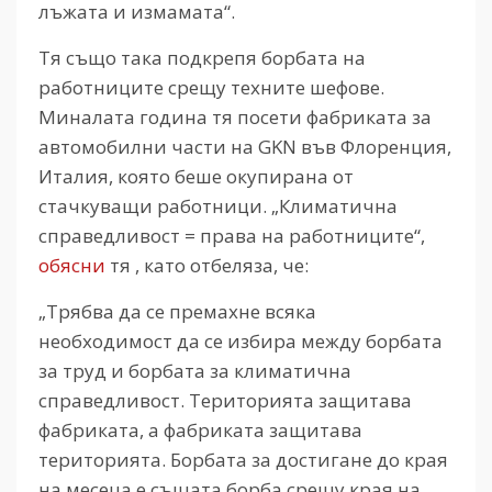
лъжата и измамата“.
Тя също така подкрепя борбата на
работниците срещу техните шефове.
Миналата година тя посети фабриката за
автомобилни части на GKN във Флоренция,
Италия, която беше окупирана от
стачкуващи работници. „Климатична
справедливост = права на работниците“,
обясни
тя , като отбеляза, че:
„Трябва да се премахне всяка
необходимост да се избира между борбата
за труд и борбата за климатична
справедливост. Територията защитава
фабриката, а фабриката защитава
територията. Борбата за достигане до края
на месеца е същата борба срещу края на