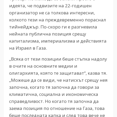
идеята, че подвизите на 22-годишен
организатор не са толкова интересни,
колкото тези на преждевременно пораснал
тийнейджър. По-скоро ги е разгневила
нейната публична позиция срещу
капитализма, империализма и действията
на Израел в Газа.
„Всяка от тези позиции беше стъпка надолу
в очите на основните медии и
олигархията, която те защитават“, казва тя.
„Можеше да се види, че натискът срещу нея
започна, когато тя започна да говори за
климатична, социална и икономическа
справедливост. Но когато тя започна да
заема позиция по отношение на Газа, това
беше последната капка и след това вече не