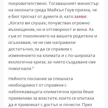
покровителствено. Тогавашният министър
на околната среда Майкъл Гоув призна, че
е бил трогнат от думите ѝ, като
заяви
:
„Когато ви слушах, почувствах огромно
възхищение, но и отговорност и вина. Аз
съм от поколението на вашите родители и
осъзнавам, че не сме направили
достатъчно, за да се справим с
изменението на климата и с по-широката
екологична криза, за чието създаване сме
помогнали.“
Нейното послание за спешната
необходимост от справяне с
наближаващата климатична криза беше
приемливо за властите, които се опитаха
да я привлекат с достъп и почести. През