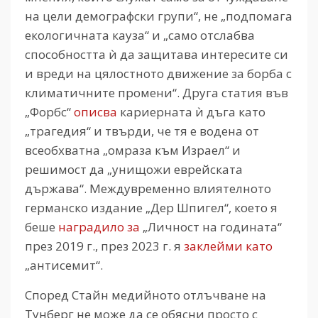
на цели демографски групи“, не „подпомага
екологичната кауза“ и „само отслабва
способността ѝ да защитава интересите си
и вреди на цялостното движение за борба с
климатичните промени“. Друга статия във
„Форбс“
описва
кариерната ѝ дъга като
„трагедия“ и твърди, че тя е водена от
всеобхватна „омраза към Израел“ и
решимост да „унищожи еврейската
държава“. Междувременно влиятелното
германско издание „Дер Шпигел“, което я
беше
наградило за
„Личност на годината“
през 2019 г., през 2023 г. я
заклейми като
„антисемит“.
Според Стайн медийното отлъчване на
Тунберг не може да се обясни просто с