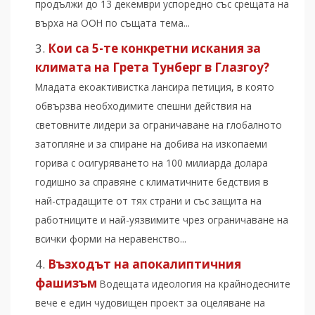
продължи до 13 декември успоредно със срещата на
върха на ООН по същата тема...
Кои са 5-те конкретни искания за
климата на Грета Тунберг в Глазгоу?
Младата екоактивистка лансира петиция, в която
обвързва необходимите спешни действия на
световните лидери за ограничаване на глобалното
затопляне и за спиране на добива на изкопаеми
горива с осигуряването на 100 милиарда долара
годишно за справяне с климатичните бедствия в
най-страдащите от тях страни и със защита на
работниците и най-уязвимите чрез ограничаване на
всички форми на неравенство...
Възходът на апокалиптичния
фашизъм
Водещата идеология на крайнодесните
вече е един чудовищен проект за оцеляване на