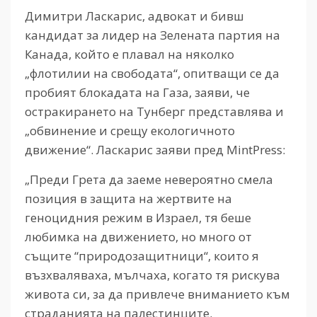
Димитри Ласкарис, адвокат и бивш
кандидат за лидер на Зелената партия на
Канада, който е плавал на няколко
„флотилии на свободата“, опитващи се да
пробият блокадата на Газа, заяви, че
остракирането на Тунберг представлява и
„обвинение и срещу екологичното
движение“. Ласкарис заяви пред MintPress:
„Преди Грета да заеме невероятно смела
позиция в защита на жертвите на
геноцидния режим в Израел, тя беше
любимка на движението, но много от
същите “природозащитници“, които я
възхваляваха, мълчаха, когато тя рискува
живота си, за да привлече вниманието към
страданията на палестинците.