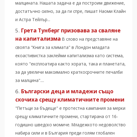
малцината. Нашата задача е да построим движение,
достатъчно силно, за да ги спре, пишат Наоми Клайн
и Астра Тейлър...
Грета Тунберг призовава за сваляне
на капитализма
В слово на представяне на
своята "Книга за климата" в Лондон младата
екоастивистка заклейми капитализма като система,
която "експлоатира както хората, така и планетата,
за да увеличи максимално краткосрочните печалби
за малцина"....
Български деца и младежи също
скочиха срещу климатичните промени
"Петъци за бъдеще" е протестна кампания за мерки
срещу климатичните промени, стартирана от 16-
годишно шведско момиче. Младежкото недоволство
набира сили и в България преди голям глобален