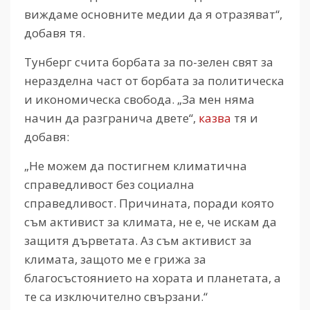
виждаме основните медии да я отразяват“,
добавя тя.
Тунберг счита борбата за по-зелен свят за
неразделна част от борбата за политическа
и икономическа свобода. „За мен няма
начин да разгранича двете“,
казва
тя и
добавя:
„Не можем да постигнем климатична
справедливост без социална
справедливост. Причината, поради която
съм активист за климата, не е, че искам да
защитя дърветата. Аз съм активист за
климата, защото ме е грижа за
благосъстоянието на хората и планетата, а
те са изключително свързани.“