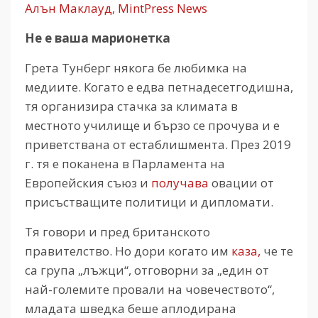
Алън Маклауд, MintPress News
Не е ваша марионетка
Грета Тунберг някога бе любимка на
медиите. Когато е едва петнадесетгодишна,
тя организира стачка за климата в
местното училище и бързо се прочува и е
приветствана от естаблишмента. През 2019
г. тя е поканена в Парламента на
Европейския съюз и
получава
овации от
присъстващите политици и дипломати.
Тя говори и пред британското
правителство. Но дори когато им
каза,
че те
са група „лъжци“, отговорни за „един от
най-големите провали на човечеството“,
младата шведка беше аплодирана