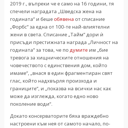
2019 г., въпреки че е само на 16 години, тя
спечели наградата „Шведска жена на
годината“ и беше
обявена
от списание
„Форбс“ за една от 100-те най-влиятелни
жени в света. Списание „Тайм“ дори ѝ
присъди престижната награда „Личност на
годината“ за това, че по
думите
им „бие
тревога за хищническите отношения на
човечеството с единствения дом, който
имаме“, „внася в един фрагментиран свят
глас, който надхвърля произхода и
границите“, и „показва на всички нас как
може да изглежда, когато едно ново
поколение води“.
Докато консерваторите бяха враждебно
настроени към нея от самото начало, по-