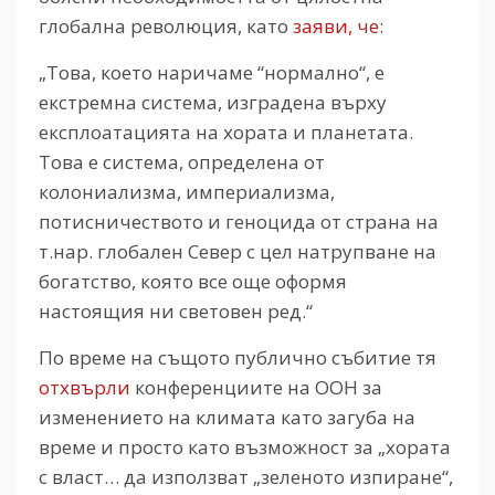
глобална революция, като
заяви, че
:
„Това, което наричаме “нормално“, е
екстремна система, изградена върху
експлоатацията на хората и планетата.
Това е система, определена от
колониализма, империализма,
потисничеството и геноцида от страна на
т.нар. глобален Север с цел натрупване на
богатство, която все още оформя
настоящия ни световен ред.“
По време на същото публично събитие тя
отхвърли
конференциите на ООН за
изменението на климата като загуба на
време и просто като възможност за „хората
с власт… да използват „зеленото изпиране“,