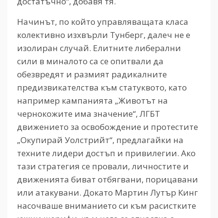
достатъчно“, добавя тя.
Начинът, по който управляващата класа
колективно изхвърли Тунберг, далеч не е
изолиран случай. Елитните либерални
сили в миналото са се опитвали да
обезвредят и размият радикалните
предизвикателства към статуквото, като
например кампанията „Животът на
чернокожите има значение“, ЛГБТ
движението за освобождение и протестите
„Окупирай Уолстрийт“, предлагайки на
техните лидери достъп и привилегии. Ако
тази стратегия се провали, личностите и
движенията биват отбягвани, порицавани
или атакувани. Докато Мартин Лутър Кинг
насочваше вниманието си към расистките