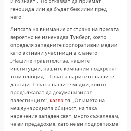
и го знаят… Но отказват да приемат
геноцида или да бъдат безсилни пред
него.“
Липсата на внимание от страна на пресата
вероятно не изненадва Тунберг, която
определя западните корпоративни медии
като активни участници в клането.
„Нашите правителства, нашите
институции, нашите компании подкрепят
този геноцид… Това са парите от нашите
данъци. Това са нашите медии, които
продължават да дехуманизират
палестинците“,
казва
тя. „От името на
международната общност, на така
наречения западен свят, много съжалявам,
че ви предадохме, като не ви подкрепихме