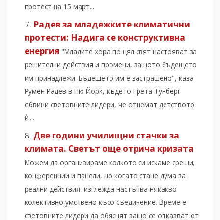
протест на 15 март...
Радев за младежките климатични
протести: Надига се конструктивна
енергия
"Младите хора по цял свят настояват за
решителни действия и промени, защото бъдещето
им принадлежи. Бъдещето им е застрашено", каза
Румен Радев в Ню Йорк, където Грета Тунберг
обвини световните лидери, че отнемат детството
ѝ....
Две години училищни стачки за
климата. Светът още отрича кризата
Можем да организираме колкото си искаме срещи,
конференции и панели, но когато стане дума за
реални действия, изглежда настъпва някакво
колективно умствено късо съединение. Време е
световните лидери да обяснят защо се отказват от