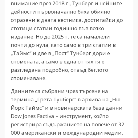
внимание през 2018 г., Тунберг и нейните
дейности първоначално бяха обилно
отразени в двата вестника, достигайки до
стотици статии годишно във всяко
издание. Но до 2025 г. те са намалели
почти до нула, като само в три статии в
„Таймс“ и две в „Пост“ Тунберг дори е
спомената, а само в една от тях тя е
разгледана подробно, отвъд беглото
споменаване.
Данните са събрани чрез търсене на
термина „Грета Тунберг“ в архива на „Ню
Йорк Таймс“ и в новинарската база данни
Dow Jones Factiva – инструмент, който
регистрира съдържанието на повече от 32
000 американски и международни медии.