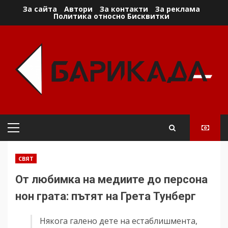
Skip
За сайта
Автори
За контакти
За реклама
Политика относно Бисквитки
to
content
Primary
Menu
СВЯТ
От любимка на медиите до персона
нон грата: пътят на Грета Тунберг
Някога галено дете на естаблишмента,