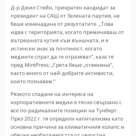
Д-р Джил Стейн, трикратен кандидат за
президент на САЩ от Зелената партия, не
беше изненадана от резултатите. „Това
идва с територията, когато преминаваш от
вътрешната кутия към външната, и е
истински знак за почтеност, когато
медиите спрат да те отразяват“, каза тя
пред MintPress; „Грета беше „отменена“,
както много от най-добрите активисти,
които познавам.“
Рязкото спадане на интереса на
корпоративните медии е тясно свързано с
все по-радикалните позиции на Тунберг.
През 2022 г. тя определи капитализма като
основна причина за климатичния колапс и
обясни необходимостта от цялостна