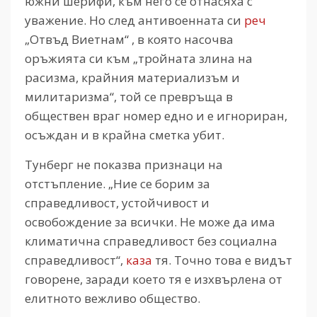
южни шерифи, към него се отнасяха с
уважение. Но след антивоенната си
реч
„Отвъд Виетнам“ , в която насочва
оръжията си към „тройната злина на
расизма, крайния материализъм и
милитаризма“, той се превръща в
обществен враг номер едно и е игнориран,
осъждан и в крайна сметка убит.
Тунберг не показва признаци на
отстъпление. „Ние се борим за
справедливост, устойчивост и
освобождение за всички. Не може да има
климатична справедливост без социална
справедливост“,
каза
тя. Точно това е видът
говорене, заради което тя е изхвърлена от
елитното вежливо общество.