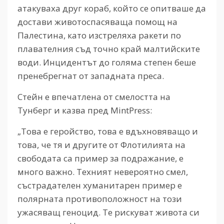
атакуваха друг кораб, който се опитваше да
достави животоспасяваща помощ на
Палестина, като изстреляха ракети по
плавателния съд точно край малтийските
води. Инцидентът до голяма степен беше
пренебрегнат от западната преса.
Стейн е впечатлена от смелостта на
Тунберг и казва пред MintPress:
„Това е геройство, това е вдъхновяващо и
това, че тя и другите от Флотилията на
свободата са пример за подражание, е
много важно. Техният невероятно смел,
състрадателен хуманитарен пример е
полярната противоположност на този
ужасяващ геноцид. Те рискуват живота си