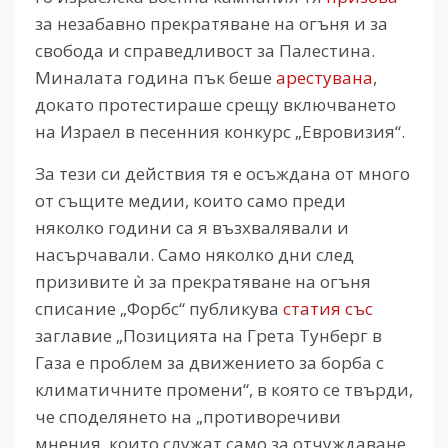
за незабавно прекратяване на огъня и за
свобода и справедливост за Палестина.
Миналата година пък беше
арестувана
,
докато протестираше срещу включването
на Израел в песенния конкурс „Евровизия“.
За тези си действия тя е осъждана от много
от същите медии, които само преди
няколко години са я възхвалявали и
насърчавали. Само няколко дни след
призивите ѝ за прекратяване на огъня
списание „Форбс“ публикува
статия със
заглавие „Позицията на Грета Тунберг в
Газа е проблем за движението за борба с
климатичните промени“, в която се твърди,
че споделянето на „противоречиви
мнения, които служат само за отчуждаване