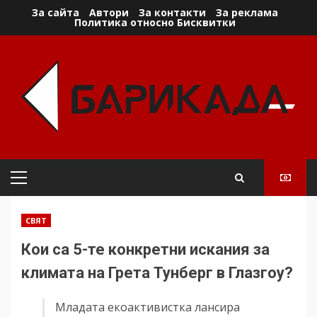
Skip
За сайта
Автори
За контакти
За реклама
Политика относно Бисквитки
to
content
Primary
Menu
СВЯТ
Кои са 5-те конкретни искания за
климата на Грета Тунберг в Глазгоу?
Младата екоактивистка лансира