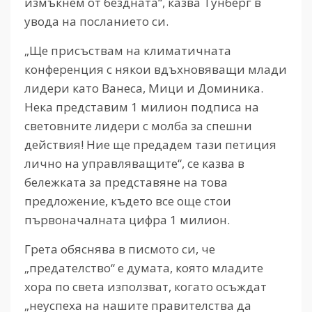
измъкнем от бездната“, казва Тунберг в
увода на посланието си.
„Ще присъствам на климатичната
конференция с някои вдъхновяващи млади
лидери като Ванеса, Мици и Доминика.
Нека представим 1 милион подписа на
световните лидери с молба за спешни
действия! Ние ще предадем тази петиция
лично на управляващите“, се казва в
бележката за представяне на това
предложение, където все още стои
първоначалната цифра 1 милион.
Грета обяснява в писмото си, че
„предателство“ е думата, която младите
хора по света използват, когато осъждат
„неуспеха на нашите правителства да