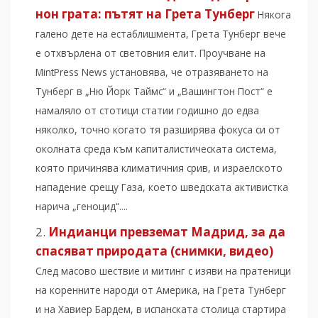
нон грата: пътят на Грета Тунберг
Някога
галено дете на естаблишмента, Грета Тунберг вече
е отхвърлена от световния елит. Проучване на
MintPress News установява, че отразяването на
Тунберг в „Ню Йорк Таймс“ и „Вашингтон Пост“ е
намаляло от стотици статии годишно до едва
няколко, точно когато тя разширява фокуса си от
околната среда към капиталистическата система,
която причинява климатичния срив, и израелското
нападение срещу Газа, което шведската активистка
нарича „геноцид“....
Индианци превземат Мадрид, за да
спасяват природата (снимки, видео)
След масово шествие и митинг с изяви на пратеници
на коренните народи от Америка, на Грета Тунберг
и на Хавиер Бардем, в испанската столица стартира