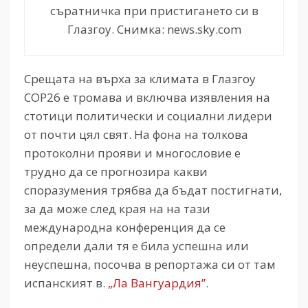
съратничка при пристигането си в
Глазгоу. Снимка: news.sky.com
Срещата на върха за климата в Глазгоу
СОР26 е тромава и включва изявления на
стотици политически и социални лидери
от почти цял свят. На фона на толкова
протоколни прояви и многословие е
трудно да се прогнозира какви
споразумения трябва да бъдат постигнати,
за да може след края на на тази
международна конференция да се
определи дали тя е била успешна или
неуспешна, посочва в репортажа си от там
испанският в.
„Ла Вангуардия”
.