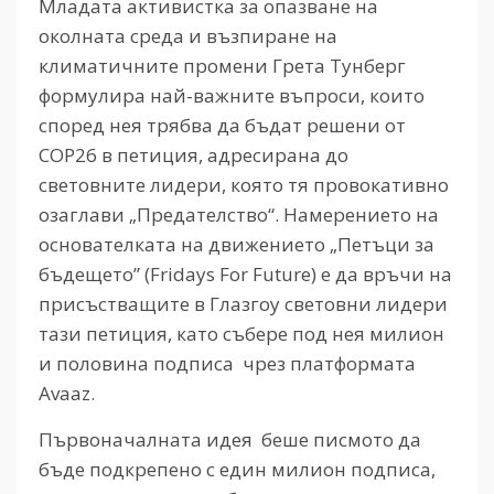
Младата активистка за опазване на
околната среда и възпиране на
климатичните промени Грета Тунберг
формулира най-важните въпроси, които
според нея трябва да бъдат решени от
COP26 в петиция, адресирана до
световните лидери, която тя провокативно
озаглави „Предателство“. Намерението на
основателката на движението „Петъци за
бъдещето” (Fridays For Future) е да връчи на
присъстващите в Глазгоу световни лидери
тази петиция, като събере под нея милион
и половина подписа чрез платформата
Avaaz.
Първоначалната идея беше писмото да
бъде подкрепено с един милион подписа,