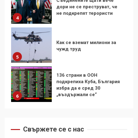
Как се вземат милиони за
чужд труд
5
136 страни в ООН
подкрепиха Куба, България
избра да е сред 30
„въздържали се“
6
Удължаването на „Чат
контрола“ в ЕС е обида за
демокрацията
7
За 100-годишнината на
Фидел Кастро – изкачване
Свържете се с нас
на Черни връх по неговите
стъпки от 1972 г.
1