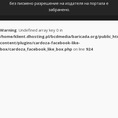
без писмено разрешение на издателя на портала е
забранено.
Warning
: Undefined array key 0 in
/home/klient.dhosting.pl/bcdmedia/baricada.org/public_h
content/plugins/cardoza-facebook-like-
box/cardoza_facebook_like_box.php
on line
924