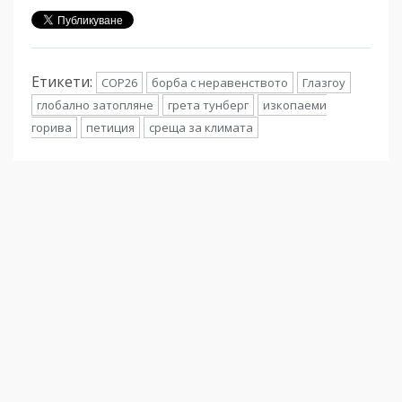
Етикети:
COP26
борба с неравенството
Глазгоу
глобално затопляне
грета тунберг
изкопаеми
горива
петиция
среща за климата