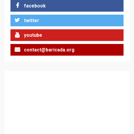
facebook
twitter
Цената на войната
youtube
2
contact@baricada.org
Аз съм изследовател на
геноцида. Навлизаме в
ужасяваща нова епоха
3
Съединените щати вече
дори не се преструват, че
не подкрепят терористи
4