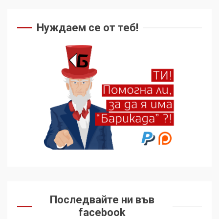
Как се вземат милиони за
чужд труд
Нуждаем се от теб!
5
136 страни в ООН
подкрепиха Куба, България
избра да е сред 30
„въздържали се“
6
Удължаването на „Чат
контрола“ в ЕС е обида за
демокрацията
7
За 100-годишнината на
Фидел Кастро – изкачване
Последвайте ни във
на Черни връх по неговите
facebook
стъпки от 1972 г.