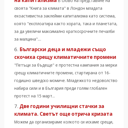
на капитализма
В слово на представяне на
своята "Книга за климата" в Лондон младата
екоастивистка заклейми капитализма като система,
която "експлоатира както хората, така и планетата,
за да увеличи максимално краткосрочните печалби
за малцина"....
Български деца и младежи също
скочиха срещу климатичните промени
"Петъци за бъдеще" е протестна кампания за мерки
срещу климатичните промени, стартирана от 16-
годишно шведско момиче. Младежкото недоволство
набира сили и в България преди голям глобален
протест на 15 март...
Две години училищни стачки за
климата. Светът още отрича кризата
Можем да организираме колкото си искаме срещи,