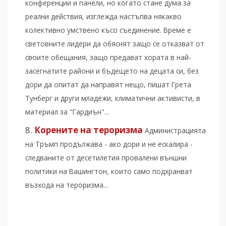
конференции и панели, но когато стане дума за
реални действия, изглежда настъпва някакво
колективно умствено късо съединение. Време е
световните лидери да обяснят защо се отказват от
своите обещания, защо предават хората в най-
засегнатите райони и бъдещето на децата си, без
дори да опитат да направят нещо, пишат Грета
Тунберг и други младежи, климатични активисти, в
материал за "Гардиън"...
Корените на тероризма
Администрацията
на Тръмп продължава - ако дори и не ескалира -
следваните от десетилетия провалени външни
политики на Вашингтон, които само подхранват
възхода на тероризма...