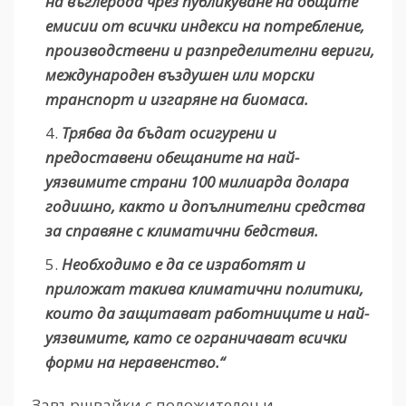
на въглерода чрез публикуване на общите
емисии от всички индекси на потребление,
производствени и разпределителни вериги,
международен въздушен или морски
транспорт и изгаряне на биомаса.
Трябва да бъдат осигурени и
предоставени обещаните на най-
уязвимите страни 100 милиарда долара
годишно, както и допълнителни средства
за справяне с климатични бедствия.
Необходимо е да се изработят и
приложат такива климатични политики,
които да защитават работниците и най-
уязвимите, като се ограничават всички
форми на неравенство.“
Завършвайки с положителен и