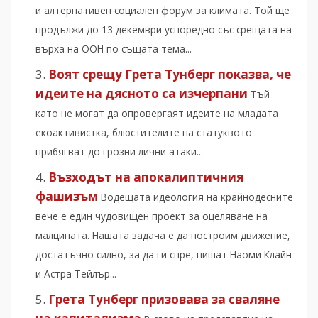
и алтернативен социален форум за климата. Той ще
продължи до 13 декември успоредно със срещата на
върха на ООН по същата тема...
Воят срещу Грета Тунберг показва, че
идеите на дясното са изчерпани
Тъй
като не могат да опровергаят идеите на младата
екоактивистка, блюстителите на статуквото
прибягват до грозни лични атаки...
Възходът на апокалиптичния
фашизъм
Водещата идеология на крайнодесните
вече е един чудовищен проект за оцеляване на
малцината. Нашата задача е да построим движение,
достатъчно силно, за да ги спре, пишат Наоми Клайн
и Астра Тейлър...
Грета Тунберг призовава за сваляне