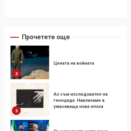
1
Цената на войната
Прочетете още
2
Аз съм изследовател на
геноцида. Навлизаме в
ужасяваща нова епоха
3
Съединените щати вече
дори не се преструват, че
не подкрепят терористи
4