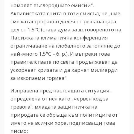
намалят въглеродните емисии“.
Активистката счита в този смисъл, че „ние
сме катастрофално далеч от решаващата
цел от 1,5°C (става дума за договореното на
Парижката климатична конференция
ограничаване на глобалното затопляне до
най-много 1,5°C – б. р.). И въпреки това
правителствата по света продължават да
ускоряват кризата и да харчат милиарди
за изкопаеми горива“.
Изправена пред настоящата ситуация,
определена от нея като „червен код за
тревога“, младата защитничка на
природата се обръща към политиците от
името на всички хора, подписващи това
писмо: