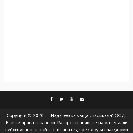
Как се вземат милиони за
чужд труд
5
facebook
twitter
youtube
contact@baric
Copyright © 2020 — Издателска къща „Барикада” ООД.
Всички права запазени. Разпространяване на материали
публикувани на сайта baricada.org чрез други платформи