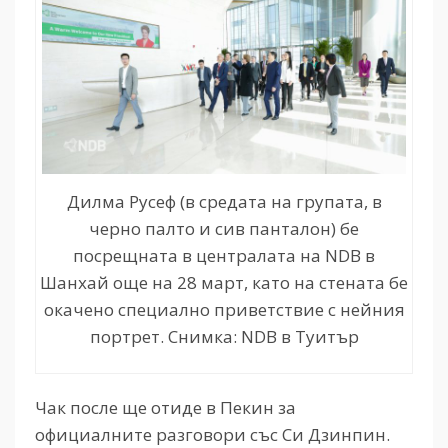
Дилма Русеф (в средата на групата, в
черно палто и сив панталон) бе
посрещната в централата на NDB в
Шанхай още на 28 март, като на стената бе
окачено специално приветствие с нейния
портрет. Снимка: NDB в Туитър
Чак после ще отиде в Пекин за
официалните разговори със Си Дзинпин.