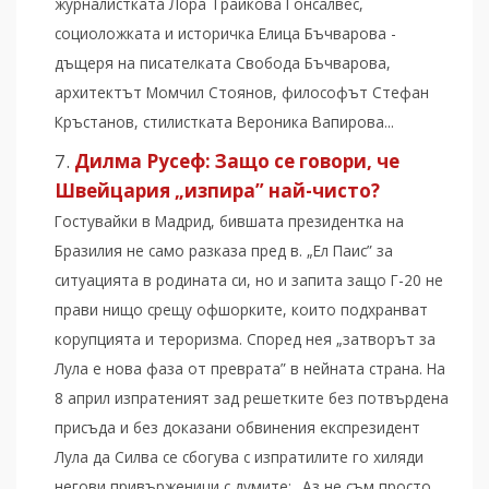
журналистката Лора Трайкова Гонсалвес,
социоложката и историчка Елица Бъчварова -
дъщеря на писателката Свобода Бъчварова,
архитектът Момчил Стоянов, философът Стефан
Кръстанов, стилистката Вероника Вапирова...
Дилма Русеф: Защо се говори, че
Швейцария „изпира” най-чисто?
Гостувайки в Мадрид, бившата президентка на
Бразилия не само разказа пред в. „Ел Паис” за
ситуацията в родината си, но и запита защо Г-20 не
прави нищо срещу офшорките, които подхранват
корупцията и тероризма. Според нея „затворът за
Лула е нова фаза от преврата” в нейната страна. На
8 април изпратеният зад решетките без потвърдена
присъда и без доказани обвинения експрезидент
Лула да Силва се сбогува с изпратилите го хиляди
негови привърженици с думите: „Аз не съм просто