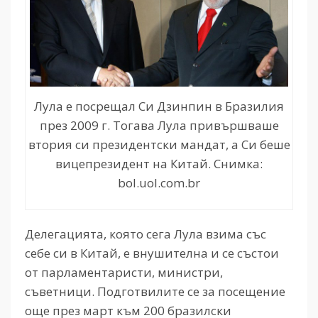
Лула е посрещал Си Дзинпин в Бразилия
през 2009 г. Тогава Лула привършваше
втория си президентски мандат, а Си беше
вицепрезидент на Китай. Снимка:
bol.uol.com.br
Делегацията, която сега Лула взима със
себе си в Китай, е внушителна и се състои
от парламентаристи, министри,
съветници. Подготвилите се за посещение
още през март към 200 бразилски