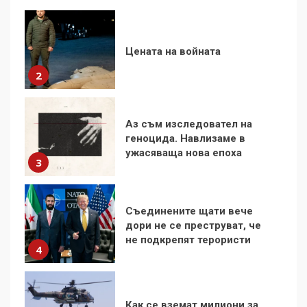
Аз съм изследовател на
геноцида. Навлизаме в
ужасяваща нова епоха
3
Съединените щати вече
дори не се преструват, че
не подкрепят терористи
4
Как се вземат милиони за
чужд труд
5
136 страни в ООН
подкрепиха Куба, България