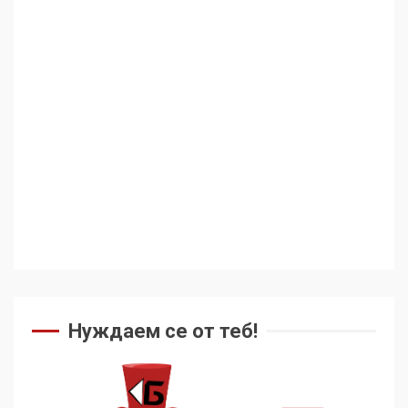
Аз съм изследовател на
геноцида. Навлизаме в
ужасяваща нова епоха
3
Съединените щати вече
дори не се преструват, че
не подкрепят терористи
4
Как се вземат милиони за
чужд труд
Нуждаем се от теб!
5
136 страни в ООН