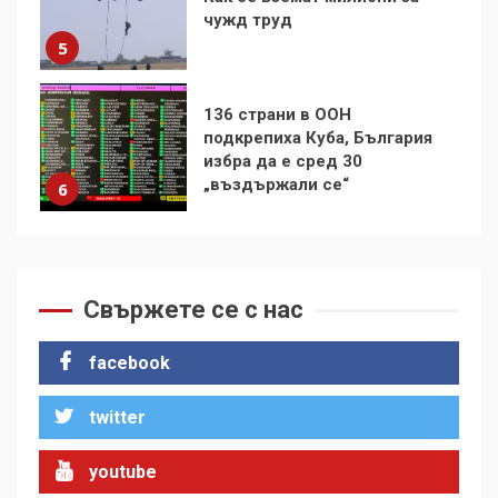
избра да е сред 30
„въздържали се“
6
Удължаването на „Чат
контрола“ в ЕС е обида за
демокрацията
7
За 100-годишнината на
Фидел Кастро – изкачване
на Черни връх по неговите
Свържете се с нас
стъпки от 1972 г.
1
facebook
twitter
Цената на войната
2
youtube