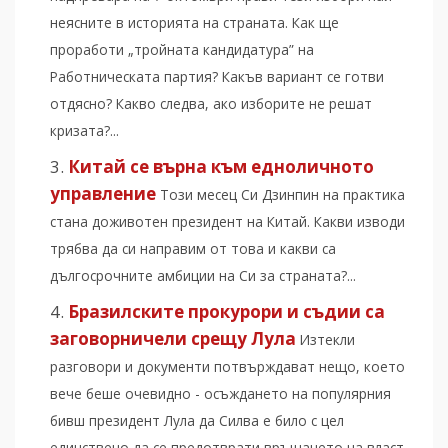
неясните в историята на страната. Как ще
проработи „тройната кандидатура” на
Работническата партия? Какъв вариант се готви
отдясно? Какво следва, ако изборите не решат
кризата?...
Китай се върна към едноличното
управление
Този месец Си Дзинпин на практика
стана доживотен президент на Китай. Какви изводи
трябва да си направим от това и какви са
дългосрочните амбиции на Си за страната?...
Бразилските прокурори и съдии са
заговорничели срещу Лула
Изтекли
разговори и документи потвърждават нещо, което
вече беше очевидно - осъждането на популярния
бивш президент Лула да Силва е било с цел
единствено да се предотврати връщането на власт