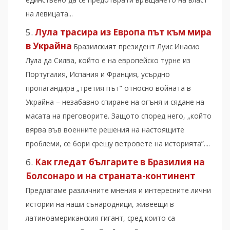
на левицата...
Лула трасира из Европа път към мира
в Украйна
Бразилският президент Луис Инасио
Лула да Силва, който е на европейско турне из
Португалия, Испания и Франция, усърдно
пропагандира „третия път” относно войната в
Украйна – незабавно спиране на огъня и сядане на
масата на преговорите. Защото според него, „който
вярва във военните решения на настоящите
проблеми, се бори срещу ветровете на историята”....
Как гледат българите в Бразилия на
Болсонаро и на страната-континент
Предлагаме различните мнения и интересните лични
истории на наши сънародници, живеещи в
латиноамериканския гигант, сред които са