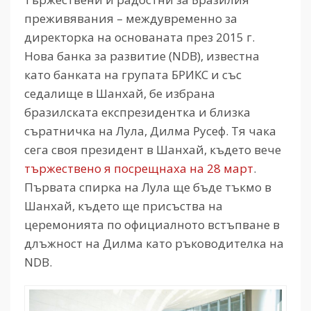
преживявания – междувременно за
директорка на основаната през 2015 г.
Нова банка за развитие (NDB), известна
като банката на групата БРИКС и със
седалище в Шанхай, бе избрана
бразилската експрезидентка и близка
съратничка на Лула, Дилма Русеф. Тя чака
сега своя президент в Шанхай, където вече
тържествено я посрещнаха на 28 март
.
Първата спирка на Лула ще бъде тъкмо в
Шанхай, където ще присъства на
церемонията по официалното встъпване в
длъжност на Дилма като ръководителка на
NDB.