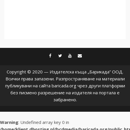
facebook
twitter
youtube
contact@baric
Copyright © 2020 — Издателска къща „Барикада” ООД.
Всички права запазени. Разпространяване на материали
публикувани на сайта baricada.org чрез други платформи
без писмено разрешение на издателя на портала е
забранено.
Warning
: Undefined array key 0 in
/home/klient.dhosting.pl/bcdmedia/baricada.org/public_h