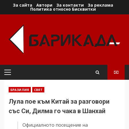
Skip
За сайта
Автори
За контакти
За реклама
Политика относно Бисквитки
to
content
Primary
Menu
БРАЗИЛИЯ
СВЯТ
Лула пое към Китай за разговори
със Си, Дилма го чака в Шанхай
Официалното посещение на