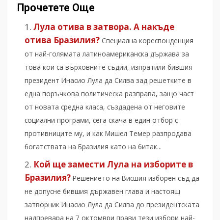
Прочетете Още
Лула отива в затвора. А накъде
отива Бразилия?
Специална кореспонденция
от най-голямата латиноамериканска държава за
това кои са върховните съдии, изпратили бившия
президент Инасио Лула да Силва зад решетките в
една поръчкова политическа разправа, защо част
от новата средна класа, създадена от неговите
социални програми, сега скача в един отбор с
противниците му, и как Мишел Темер разпродава
богатствата на Бразилия като на битак...
Кой ще замести Лула на изборите в
Бразилия?
Решението на Висшия изборен съд да
не допусне бившия държавен глава и настоящ
затворник Инасио Лула да Силва до президентската
надпревара на 7 октомври прави тези избори най-