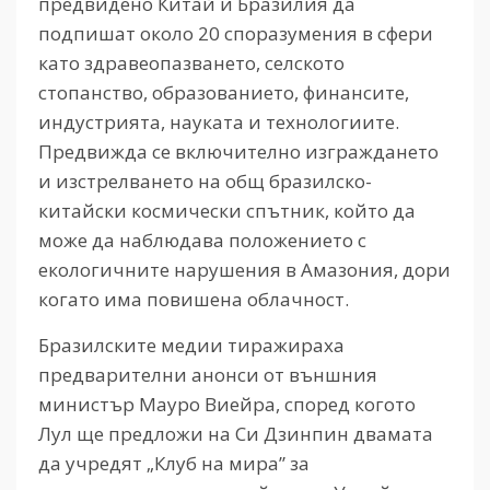
предвидено Китай и Бразилия да
подпишат около 20 споразумения в сфери
като здравеопазването, селското
стопанство, образованието, финансите,
индустрията, науката и технологиите.
Предвижда се включително изграждането
и изстрелването на общ бразилско-
китайски космически спътник, който да
може да наблюдава положението с
екологичните нарушения в Амазония, дори
когато има повишена облачност.
Бразилските медии тиражираха
предварителни анонси от външния
министър Мауро Виейра, според когото
Лул ще предложи на Си Дзинпин двамата
да учредят „Клуб на мира” за