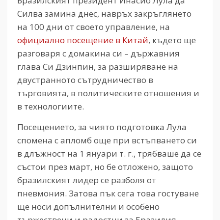
Бразилският президент Инасио Лула да
Силва замина днес, навръх закръглянето
на 100 дни от своето управление, на
официално посещение в Китай
, където ще
разговаря с домакина си – държавния
глава Си Дзинпин, за разширяване на
двустранното сътрудничество в
търговията, в политическите отношения и
в технологиите.
Посещението, за чиято подготовка Лула
спомена с апломб още при встъпването си
в длъжност на 1 януари т. г., трябваше да се
състои през март, но бе отложено, защото
бразилският лидер се разболя от
пневмония. Затова пък сега това гостуване
ще носи допълнителни и особено
тържествени и радостни за Бразилия