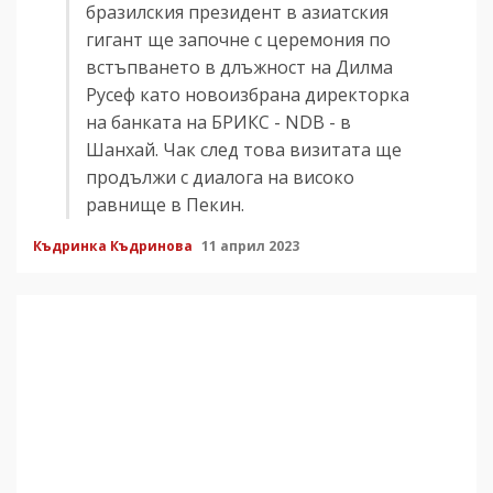
бразилския президент в азиатския
гигант ще започне с церемония по
встъпването в длъжност на Дилма
Русеф като новоизбрана директорка
на банката на БРИКС - NDB - в
Шанхай. Чак след това визитата ще
продължи с диалога на високо
равнище в Пекин.
Къдринка Къдринова
11 април 2023