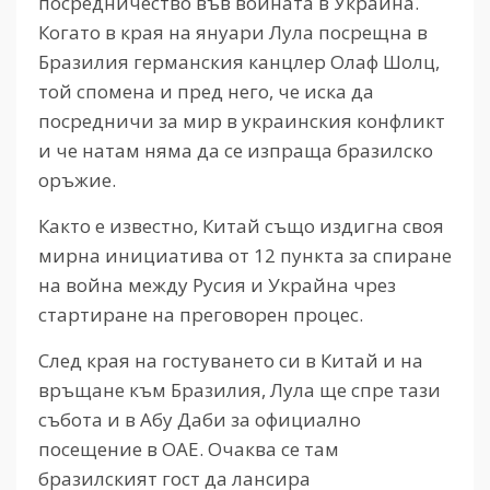
посредничество във войната в Украйна.
Когато в края на януари Лула посрещна в
Бразилия германския канцлер Олаф Шолц,
той спомена и пред него, че иска да
посредничи за мир в украинския конфликт
и че натам няма да се изпраща бразилско
оръжие.
Както е известно, Китай също издигна своя
мирна инициатива от 12 пункта за спиране
на война между Русия и Украйна чрез
стартиране на преговорен процес.
След края на гостуването си в Китай и на
връщане към Бразилия, Лула ще спре тази
събота и в Абу Даби за официално
посещение в ОАЕ. Очаква се там
бразилският гост да лансира