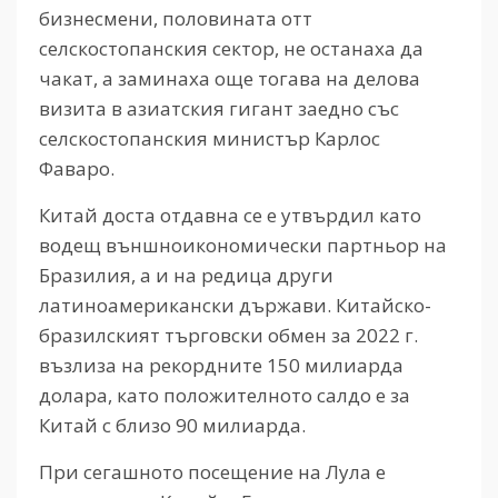
бизнесмени, половината отт
селскостопанския сектор, не останаха да
чакат, а заминаха още тогава на делова
визита в азиатския гигант заедно със
селскостопанския министър Карлос
Фаваро.
Китай доста отдавна се е утвърдил като
водещ външноикономически партньор на
Бразилия, а и на редица други
латиноамерикански държави. Китайско-
бразилският търговски обмен за 2022 г.
възлиза на рекордните 150 милиарда
долара, като положителното салдо е за
Китай с близо 90 милиарда.
При сегашното посещение на Лула е