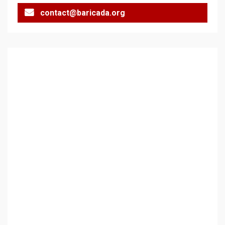
contact@baricada.org
Аз съм изследовател на
геноцида. Навлизаме в
ужасяваща нова епоха
3
Съединените щати вече
дори не се преструват, че
не подкрепят терористи
4
Как се вземат милиони за
чужд труд
5