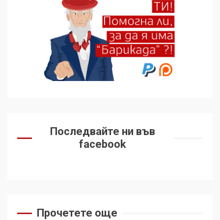
подкрепиха Куба, България
избра да е сред 30
„въздържали се“
6
Удължаването на „Чат
контрола“ в ЕС е обида за
демокрацията
7
За 100-годишнината на
Фидел Кастро – изкачване
Последвайте ни във
на Черни връх по неговите
facebook
стъпки от 1972 г.
1
Цената на войната
2
Прочетете още