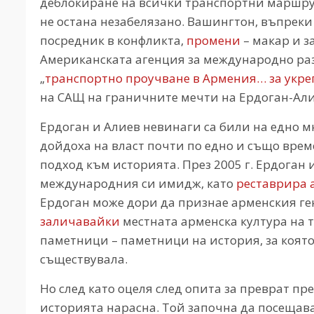
деблокиране на всички транспортни маршру
не остана незабелязано. Вашингтон, въпрек
посредник в конфликта,
промени
– макар и з
Американската агенция за международно разв
„
транспортно проучване в Армения… за укре
на САЩ на граничните мечти на Ердоган-Али
Ердоган и Алиев невинаги са били на едно 
дойдоха на власт почти по едно и също време
подход към историята. През 2005 г. Ердоган
международния си имидж, като
реставрира 
Ердоган може дори да признае арменския ген
заличавайки
местната арменска култура на 
паметници – паметници на история, за коят
съществувала.
Но след като оцеля след опита за преврат пре
историята нарасна. Той започна да посещав