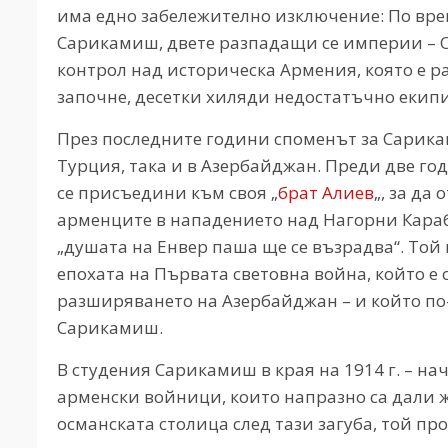
има едно забележително изключение: По врем
Сарикамиш, двете разпадащи се империи – Ос
контрол над историческа Армения, която е р
започне, десетки хиляди недостатъчно екип
През последните години споменът за Сарика
Турция, така и в Азербайджан. Преди две го
се присъедини към своя „
брат Алиев
„, за да
арменците в нападението над Нагорни Караба
„душата на Енвер паша ще се възрадва“. То
епохата на Първата световна война, който е 
разширяването на Азербайджан – и който по-
Сарикамиш.
В студения Сарикамиш в края на 1914 г. – на
арменски войници, които напразно са дали жи
османската столица след тази загуба, той пр