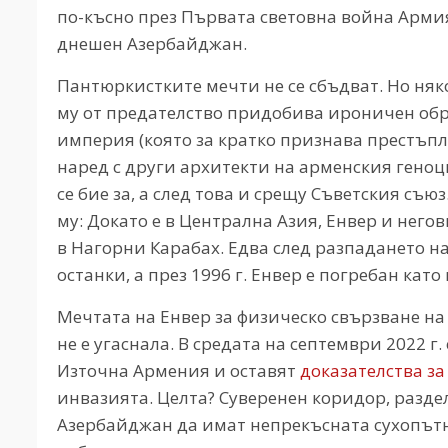
по-късно през Първата световна война Армия
днешен Азербайджан.
Пантюркистките мечти не се сбъдват. Но няко
му от предателство придобива ироничен обра
империя (която за кратко признава престъп
наред с други архитекти на арменския геноцид
се бие за, а след това и срещу Съветския съю
му: Докато е в Централна Азия, Енвер и нег
в Нагорни Карабах. Едва след разпадането н
останки, а през 1996 г. Енвер е погребан като 
Мечтата на Енвер за физическо свързване на
не е угаснала. В средата на септември 2022 г
Източна Армения и оставят
доказателства з
инвазията. Целта? Суверенен коридор, разд
Азербайджан да имат непрекъсната сухопът