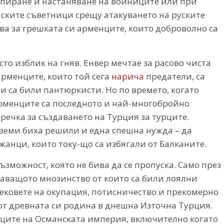
ипиране и настаняване на войниците или при
ските съветници срещу атакуването на руските
ва за грешката си арменците, които доброволно са
то изблик на гняв. Енвер мечтае за расово чиста
рменците, които той сега
нарича
предатели, са
и са били пантюркисти. Но по времето, когато
рменците са последното и най-многобройно
речка за създаването на Турция за турците.
земи биха решили и една спешна нужда – да
анци, които току-що са избягали от Балканите.
зможност, която не бива да се пропуска. Само през
аващото мнозинство от които са били лоялни
ковете на окупация, потисничество и прекомерно
от древната си родина в днешна Източна Турция.
иците на Османската империя, включително когато