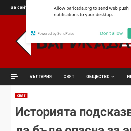
Skip
За сайта
Автори
За контакти
За реклама
Полит
Allow baricada.org to send web push
to
notifications to your desktop.
content
Don't allow
Powered by SendPulse
БЪЛГАРИЯ
СВЯТ
ОБЩЕСТВО
И
СВЯТ
Историята подсказв
да бъде опасна за 