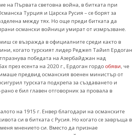
е на Първата световна война, в битката при
манска Турция и Царска Русия – се борят за
азделена между тях. Но още преди битката да
ирани османски войници умират от измръзване.
миш се възражда в официалните среди както в
дини, когато турският лидер Реджеп Тайип Ердоган
 отпразнува победата на Азербайджан над
х през есента на 2020 г., Ердоган гордо
обяви
, че
й имаше предвид османския военен министър от
осигурил турската подкрепа за създаването и
рано е бил главен отговорник за провала в
чалото на 1915 г. Енвер благодари на османските
вота си в битката с Русия. Но когато се завръща в
оменя мнението си. Вместо да признае