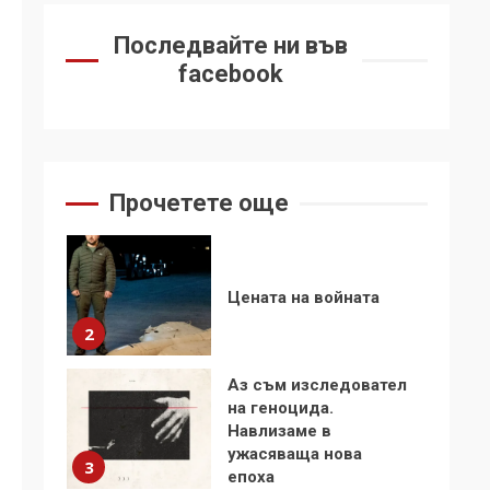
„Чат контрола“ в ЕС е
Последвайте ни във
обида за
демокрацията
7
facebook
За 100-годишнината
на Фидел Кастро –
изкачване на Черни
връх по неговите
1
Прочетете още
стъпки от 1972 г.
Цената на войната
2
Аз съм изследовател
на геноцида.
Навлизаме в
ужасяваща нова
3
епоха