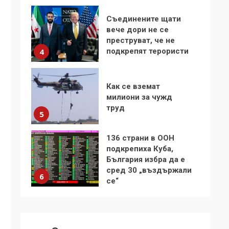
Съединените щати
вече дори не се
преструват, че не
подкрепят терористи
4
Как се вземат
милиони за чужд
труд
5
136 страни в ООН
подкрепиха Куба,
България избра да е
сред 30 „въздържали
6
се“
Удължаването на
„Чат контрола“ в ЕС е
обида за