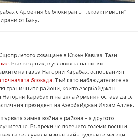
абах с Армения бе блокиран от „екоактивисти“
ирани от Баку.
общоприетото схващане в Южен Кавказ. Тази
ние
: Във вторник, в условията на ниски
авките на газ за Нагорни Карабах, оспорваният
започналата
блокада
. Тъй като наблюдателите на
еля граничните райони, които Азербайджан
а Нагорни Карабах и на цяла Армения остава да се
астичния президент на Азербайджан Илхам Алиев.
е първата зимна война в района – а другото
поучително. Въпреки че повечето големи военни
я век са се случили извън най-студените месеци,