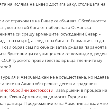
та на исляма на Енвер достига Баку, столицата на
и от страховете на Енвер се сбъдват. Обсебеността
т, когато той бяга от победената Османска
ленията си срещу арменците, осъждайки Енвер –
 – на смърт), а след това бяга от Германия, за да
з. Този обрат сам по себе си затвърждава параноята
овите бунтовници са унищожени от командир, роден
а СССР турското правителство връща тленните му
герой.
 Турция и Азербайджан не е осъществена, но идеята
. силите на Алиев обстрелват десетки градове в
а многобройни жестокости
, извършени в процеса на
елящ Южна Армения, за да могат Турция и
на граница. Предложението на Армения за взаимно