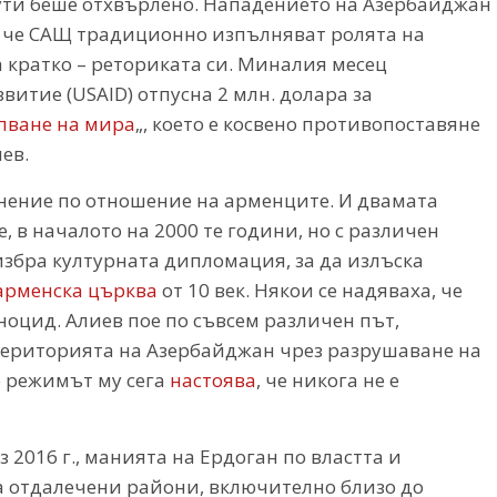
ти беше отхвърлено. Нападението на Азербайджан
и че САЩ традиционно изпълняват ролята на
а кратко – реториката си. Миналия месец
итие (USAID) отпусна 2 млн. долара за
пване на мира
„, което е косвено противопоставяне
ев.
мнение по отношение на арменците. И двамата
, в началото на 2000 те години, но с различен
 избра културната дипломация, за да излъска
арменска църква
от 10 век. Някои се надяваха, че
оцид. Алиев пое по съвсем различен път,
територията на Азербайджан чрез разрушаване на
о режимът му сега
настоява
, че никога не е
з 2016 г., манията на Ердоган по властта и
а отдалечени райони, включително близо до