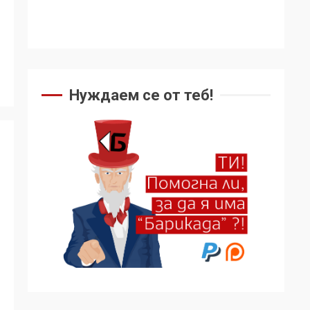
ужасяваща нова
3
епоха
Съединените щати
вече дори не се
преструват, че не
Нуждаем се от теб!
подкрепят терористи
4
Как се вземат
милиони за чужд
труд
5
136 страни в ООН
подкрепиха Куба,
България избра да е
сред 30 „въздържали
6
се“
Удължаването на