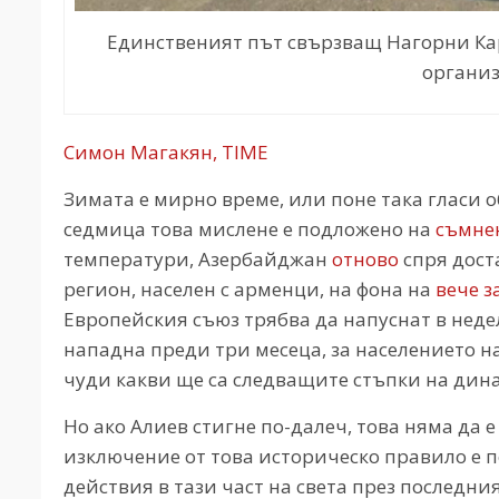
Единственият път свързващ Нагорни Кар
организ
Симон Магакян, TIME
Зимата е мирно време, или поне така гласи 
седмица това мислене е подложено на
съмне
температури, Азербайджан
отново
спря дост
регион, населен с арменци, на фона на
вече 
Европейския съюз трябва да напуснат в нед
нападна преди три месеца, за населението н
чуди какви ще са следващите стъпки на дин
Но ако Алиев стигне по-далеч, това няма да 
изключение от това историческо правило е 
действия в тази част на света през последни