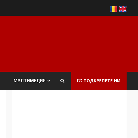
ПОДКРЕПЕТЕ НИ
МУЛТИМЕДИЯ
Аз съм изследовател
на геноцида.
Навлизаме в