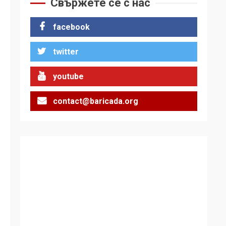
Свържете се с нас
демокрацията
7
facebook
За 100-годишнината
на Фидел Кастро –
twitter
изкачване на Черни
връх по неговите
1
стъпки от 1972 г.
youtube
contact@baricada.org
Цената на войната
2
Аз съм изследовател
на геноцида.
Навлизаме в
ужасяваща нова
3
епоха
Съединените щати