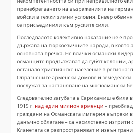
некомпетентността си при неправилното ек
пренебрегването на възраженията на герман
войски в тежки зимни условия, Енвер обвиня
се присъединили към руските сили.
Последвалото колективно наказание не е прос
държава на тюркоезичните народи, в която а
основната пречка. Не всички османски лидер
османците продължават да губят колонии, а
останало християнско население в региона: п
Опразнените арменски домове и земеделски 
послужат за настаняване на мюсюлмански беж
Следователно загубата в Сарикамиш е била въ
1915 г.
над един милион арменци
– преоблад
граждани на Османската империя въпреки ве
данъчно облагане – са насилствено изтрити 
Кланетата се разпространяват и извън гран