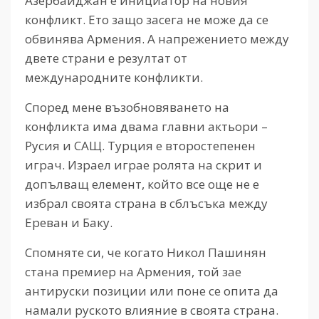
Азербайджан е инициатор на новия
конфликт. Ето защо засега не може да се
обвинява Армения. А напрежението между
двете страни е резултат от
международните конфликти.
Според мене възобновяването на
конфликта има двама главни актьори –
Русия и САЩ. Турция е второстепенен
играч. Израел играе ролята на скрит и
допълващ елемент, който все още не е
избрал своята страна в сблъсъка между
Ереван и Баку.
Спомняте си, че когато Никол Пашинян
стана премиер на Армения, той зае
антируски позиции или поне се опита да
намали руското влияние в своята страна.