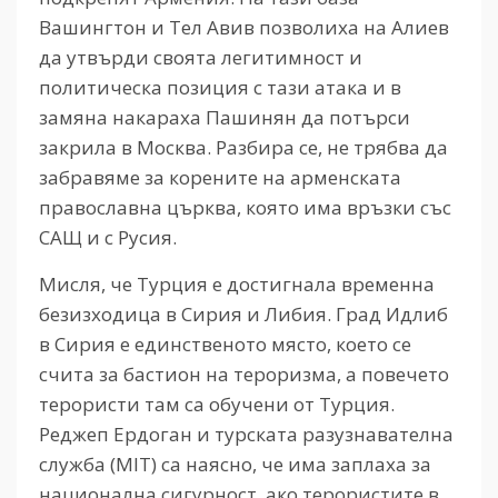
Вашингтон и Тел Авив позволиха на Алиев
да утвърди своята легитимност и
политическа позиция с тази атака и в
замяна накараха Пашинян да потърси
закрила в Москва. Разбира се, не трябва да
забравяме за корените на арменската
православна църква, която има връзки със
САЩ и с Русия.
Мисля, че Турция е достигнала временна
безизходица в Сирия и Либия. Град Идлиб
в Сирия е единственото място, което се
счита за бастион на тероризма, а повечето
терористи там са обучени от Турция.
Реджеп Ердоган и турската разузнавателна
служба (MIT) са наясно, че има заплаха за
национална сигурност, ако терористите в