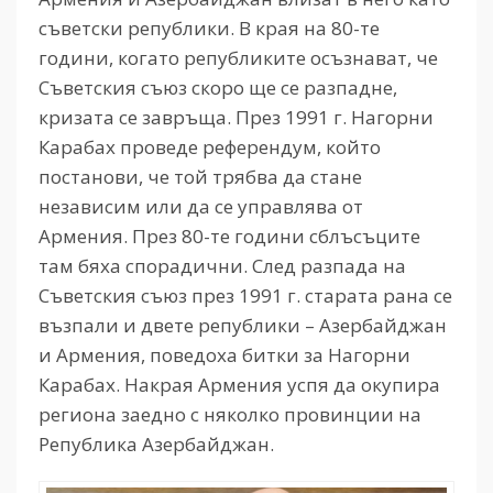
съветски републики. В края на 80-те
години, когато републиките осъзнават, че
Съветския съюз скоро ще се разпадне,
кризата се завръща. През 1991 г. Нагорни
Карабах проведе референдум, който
постанови, че той трябва да стане
независим или да се управлява от
Армения. През 80-те години сблъсъците
там бяха спорадични. След разпада на
Съветския съюз през 1991 г. старата рана се
възпали и двете републики – Азербайджан
и Армения, поведоха битки за Нагорни
Карабах. Накрая Армения успя да окупира
региона заедно с няколко провинции на
Република Азербайджан.