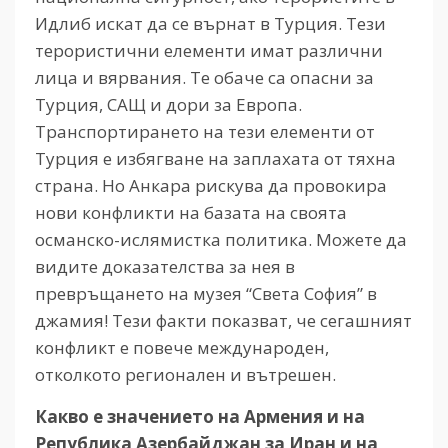
Идлиб искат да се върнат в Турция. Тези
терористични елементи имат различни
лица и вярвания. Те обаче са опасни за
Турция, САЩ и дори за Европа.
Транспортирането на тези елементи от
Турция е избягване на заплахата от тяхна
страна. Но Анкара рискува да провокира
нови конфликти на базата на своята
османско-ислямистка политика. Можете да
видите доказателства за нея в
превръщането на музея “Света София” в
джамия! Тези факти показват, че сегашният
конфликт е повече международен,
отколкото регионален и вътрешен.
Какво е значението на Армения и на
Република Азербайджан за Иран и на