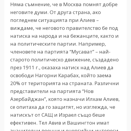
Няма съмнение, че в Москва помнят добре
неговите думи. От друга страна, ако
погледнем ситуацията при Алиев –
виждаме, че неговото правителство бе под
натиска на народа и на бежанците, както и
на политическите партии. Например,
членовете на партията “Мусават” – най-
старото политическо движение, създадено
през 1911 г., оказаха натиск над Алиев да
освободи Нагорни Карабах, който заема
20% от територията на страната. Различни
представители на партията “Нов
Азербайджан”, която назначи Илхам Алиев,
се опитаха да го защитят, но изглежда, че
натискът от САЩ и Израел също беше
ефективен. Тел Авив и Вашингтон имат
значителни военни и енергийни интереси