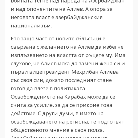
войната тегне над народа на Азербайджан
и над опонентите на Алиев. А опора за
неговата власт е азербайджанския
национализъм.
Ето защо част от новите сблъсъци е
свързана с желанието на Алиев да избегне
изплъзването на властта от ръцете му. Има
слухове, че Алиев иска да замени жена си и
първи вицепрезидент Мехрибан Алиева
със своя син, докато последният стане
готов да влезе в политиката.
Освобождението на Карабах може да се
счита за усилие, за да се прикрие това
действие. С други думи, в името на
освобождаването на региона, те подготвят
общественото мнение в своя полза.