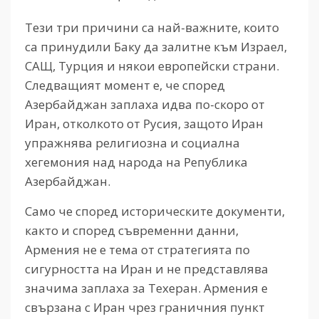
Тези три причини са най-важните, които
са принудили Баку да залитне към Израел,
САЩ, Турция и някои европейски страни.
Следващият момент е, че според
Азербайджан заплаха идва по-скоро от
Иран, отколкото от Русия, защото Иран
упражнява религиозна и социална
хегемония над народа на Република
Азербайджан.
Само че според историческите документи,
както и според съвременни данни,
Армения не е тема от стратегията по
сигурността на Иран и не представлява
значима заплаха за Техеран. Армения е
свързана с Иран чрез граничния пункт