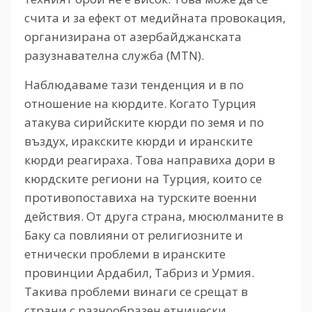
счита и за ефект от медийната провокация,
организирана от азербайджанската
разузнавателна служба (MTN).
Наблюдаваме тази тенденция и в по
отношение на кюрдите. Когато Турция
атакува сирийските кюрди по земя и по
въздух, иракските кюрди и иранските
кюрди реагираха. Това направиха дори в
кюрдските региони на Турция, които се
противопоставиха на турските военни
действия. От друга страна, мюсюлманите в
Баку са повлияни от религиозните и
етнически проблеми в иранските
провинции Ардабил, Табриз и Урмия.
Такива проблеми винаги се срещат в
страни с разнообразен етнически