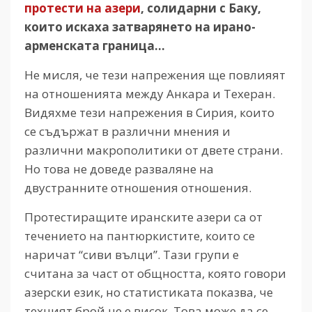
протести на азери
, солидарни с Баку,
които искаха затварянето на ирано-
арменската граница…
Не мисля, че тези напрежения ще повлияят
на отношенията между Анкара и Техеран.
Видяхме тези напрежения в Сирия, които
се съдържат в различни мнения и
различни макрополитики от двете страни.
Но това не доведе разваляне на
двустранните отношения отношения.
Протестиращите иранските азери са от
течението на пантюркистите, които се
наричат “сиви вълци”. Тази групи е
считана за част от общността, която говори
азерски език, но статистиката показва, че
техният брой не е висок. Това може да се