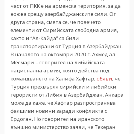
част от ПКК е на арменска територия, за да
воюва срещу азербайджанските сили. От
друга страна, смята се, че повечето
елементи от Сирийската свободна армия,
както и “Ал-Кайда” са били
транспортирани от Турция в Азербайджан.
В началото на октомври 2020 г. Ахмед ал-
Месмари – говорител на либийската
национална армия, която действа под
командването на Халифа Хафтар,
обяви
, че
Турция прехвърля сирийски и либийски
терористи от Либия в Азербайджан. Анкара
може да каже, че Хафтар разпространява
фалшиви новини заради конфликта с
Ердоган. Но говорител на иранското
външно министерство заяви, че Техеран