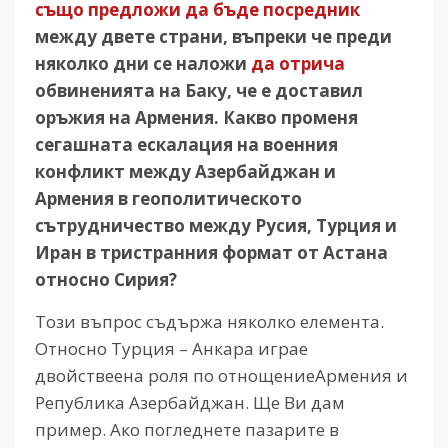
също предложи да бъде посредник
между двете страни, въпреки че преди
няколко дни се наложи
да отрича
обвиненията на Баку, че е доставил
оръжия на Армения. Какво променя
сегашната ескалация на военния
конфликт между Азербайджан и
Армения в геополитическото
сътрудничество между Русия, Турция и
Иран в тристранния формат от Астана
относно Сирия?
Този въпрос съдържа няколко елемента.
Относно Турция – Анкара играе
двойствеена роля по отнощениеАрмения и
Република Азербайджан. Ще Ви дам
пример. Ако погледнете пазарите в