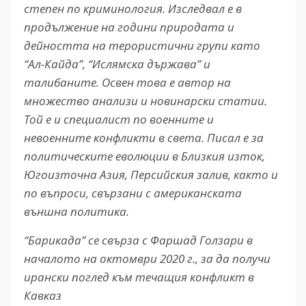
степен по криминология. Изследвал е в
продължение на години природата и
дейността на терористични групи като
“Ал-Кайда”, “Ислямска държава” и
талибаните. Освен това е автор на
множество анализи и новинарски статии.
Той е и специалист по военните и
невоенните конфликти в света. Писал е за
политическите еволюции в Близкия изток,
Югоизточна Азия, Персийския залив, както и
по въпроси, свързани с американската
външна политика.
“Барикада” се свърза с Фаршад Голзари в
началото на октомври 2020 г., за да получи
ирански поглед към течащия конфликт в
Кавказ