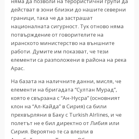
няма да позволи на терористични групи да
действат в зони близки до нашите северни
граници, така че да застрашат
националната сигурност. Тук отново няма
потвърждение от говорителите на
иранското министерство на външните
работи. Думите им показват, че тези
елементи са разположени в района на река
Арас.
На базата на наличните данни, мисля, че
елементи на бригадата “Султан Мурад”,
която е свързана с “Ан-Нусра” (основният
клон на “Ал-Кайда” в Сирия) са били
прехвърляни в Баку с Turkish AIrlines, и че
полетът не е бил директно от Либия или
Сирия. Вероятно те са влезли в