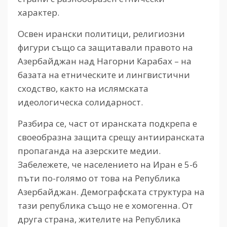
характер.
Освен ирански политици, религиозни
фигури също са защитавали правото на
Азербайджан над Нагорни Карабах – на
базата на етническите и лингвистични
сходство, както на ислямската
идеологическа солидарност.
Разбира се, част от иранската подкрепа е
своеобразна защита срещу антииранската
пропаганда на азерските медии.
Забележете, че населението на Иран е 5-6
пъти по-голямо от това на Република
Азербайджан. Демографската структура на
тази република също не е хомогенна. От
друга страна, жителите на Република