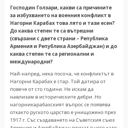
Господин Голзари, какви са причините
за избухването на военния конфликт в
Нагорни Карабах това лято и тази есен?
До каква степен те са вътрешни
(свързани с двете страни – Република
Армения и Република Азербайджан) и до
каква степен те са регионални и
международни?
Най-напред, нека посоча, че конфликтът в
Нагорни Карабах е стар. Той датира от
повече от сто години. Не искам да
навлизам в историческите дебри. Но
нагорникарабахският въпрос се появява
откакто руското царство е унищожено през
1917 г. Със създаването на Съветския съюз
Армения и Азербайджан влизат в него като