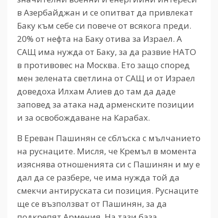
в Азербайджан и се опитват да привлекат
Баку към себе си повече от всякога преди.
20% от нефта на Баку отива за Израел. А
САЩ има нужда от Баку, за да развие НАТО
в противовес на Москва. Ето защо според
мен зелената светлина от САЩ и от Израел
доведоха Илхам Алиев до там да даде
заповед за атака над арменските позиции
и за освобождаване на Карабах.
В Ереван Пашинян се сблъска с мълчанието
на руснаците. Мисля, че Кремъл в момента
изяснява отношенията си с Пашинян и му е
дал да се разбере, че има нужда той да
смекчи антируската си позиция. Руснаците
ще се възползват от Пашинян, за да
подкрепят Армения. На тази база