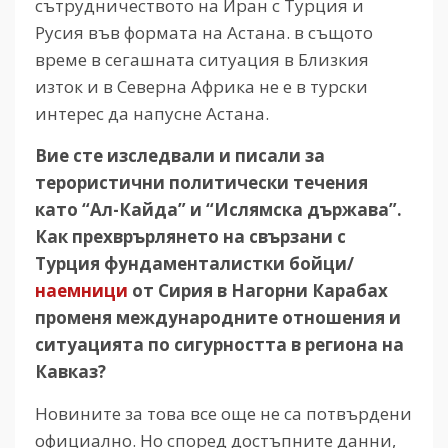
сътрудничеството на Иран с Турция и
Русия във формата на Астана. в същото
време в сегашната ситуация в Близкия
изток и в Северна Африка не е в турски
интерес да напусне Астана.
Вие сте изследвали и писали за
терористични политически течения
като “Ал-Кайда” и “Ислямска държава”.
Как прехврърлянето на свързани с
Турция фундаменталистки бойци/
наемници
от Сирия в Нагорни Карабах
променя международните отношения и
ситуацията по сигурността в региона на
Кавказ?
Новините за това все още не са потвърдени
официално. Но според достъпните данни,