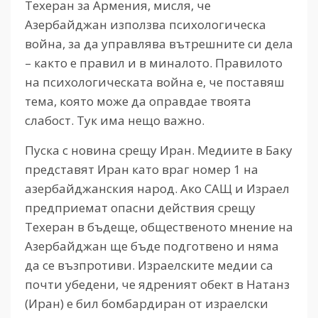
Техеран за Армения, мисля, че
Азербайджан използва психологическа
война, за да управлява вътрешните си дела
– както е правил и в миналото. Правилото
на психологическата война е, че поставяш
тема, която може да оправдае твоята
слабост. Тук има нещо важно.
Пуска с новина срещу Иран. Медиите в Баку
представят Иран като враг номер 1 на
азербайджанския народ. Ако САЩ и Израел
предприемат опасни действия срещу
Техеран в бъдеще, общественото мнение на
Азербайджан ще бъде подготвено и няма
да се възпротиви. Израелските медии са
почти убедени, че ядреният обект в Натанз
(Иран) е бил бомбардиран от израелски