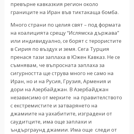
превърне кавказкия регион около
границите на Иран във тиктакаща бомба.
Много страни по целия свят – под формата
на коалицията срещу “Ислямска държава”
или индивидуално, се борят с терористите
в Сирия по въздух и земя. Сега Турция
пренася тази заплаха в Южен Кавказ. Не се
съмнявам, че въпросната заплаха за
сигурността ще струва много не само на
Иран, но и на Русия, Грузия, Армения и
дори на Азербайджан. В Азербайджан
независимо от мерките на правителството
с екстремистите и затварянето на
джамиите на уахабитите, изградени от
саудитците, има още заплахи и
ъндърграунд джамии. Има още следи от