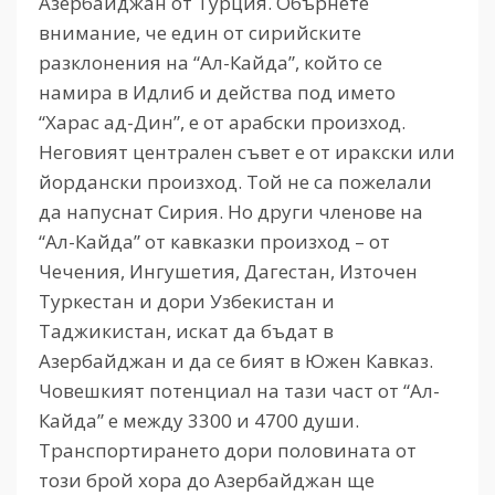
Азербайджан от Турция. Обърнете
внимание, че един от сирийските
разклонения на “Ал-Кайда”, който се
намира в Идлиб и действа под името
“Харас ад-Дин”, е от арабски произход.
Неговият централен съвет е от иракски или
йордански произход. Той не са пожелали
да напуснат Сирия. Но други членове на
“Ал-Кайда” от кавказки произход – от
Чечения, Ингушетия, Дагестан, Източен
Туркестан и дори Узбекистан и
Таджикистан, искат да бъдат в
Азербайджан и да се бият в Южен Кавказ.
Човешкият потенциал на тази част от “Ал-
Кайда” е между 3300 и 4700 души.
Транспортирането дори половината от
този брой хора до Азербайджан ще