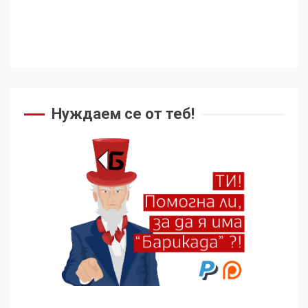
геноцида. Навлизаме в
ужасяваща нова епоха
4
Съединените щати вече
дори не се преструват, че
не подкрепят терористи
Нуждаем се от теб!
5
Как се вземат милиони за
чужд труд
6
136 страни в ООН
подкрепиха Куба, България
избра да е сред 30
„въздържали се“
7