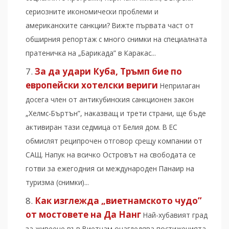
сериозните икономически проблеми и
американските санкции? Вижте първата част от
обширния репортаж с много снимки на специалната
пратеничка на „Барикада” в Каракас...
За да удари Куба, Тръмп бие по
европейски хотелски вериги
Неприлаган
досега член от антикубинския санкционен закон
„Хелмс-Бъртън”, наказващ и трети страни, ще бъде
активиран тази седмица от Белия дом. В ЕС
обмислят реципрочен отговор срещу компании от
САЩ. Напук на всичко Островът на свободата се
готви за ежегодния си международен Панаир на
туризма (снимки)...
Как изглежда „виетнамското чудо”
от мостовете на Да Нанг
Най-хубавият град
за живеене във Виетнам онагледява постиженията