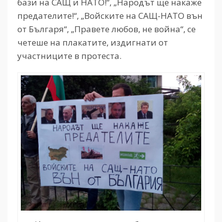
бази на САЩ и НАТО!“, „Народът ще накаже
предателите!“, „Войските на САЩ-НАТО вън
от Българя“, „Правете любов, не война“, се
четеше на плакатите, издигнати от
участниците в протеста.