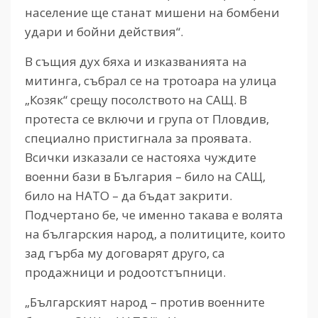
население ще станат мишени на бомбени
удари и бойни действия“.
В същия дух бяха и изказванията на
митинга, събрал се на тротоара на улица
„Козяк“ срещу посолството на САЩ. В
протеста се включи и група от Пловдив,
специално пристигнала за проявата.
Всички изказали се настояха чуждите
военни бази в България – било на САЩ,
било на НАТО – да бъдат закрити.
Подчертано бе, че именно такава е волята
на българския народ, а политиците, които
зад гърба му договарят друго, са
продажници и родоотстъпници.
„Българският народ – против военните