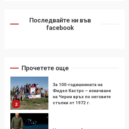
Как е планирана и
организирана операцията с
Последвайте ни във
мигрантското нахлуване в
facebook
Сеута
1
За 100-годишнината на
Фидел Кастро – изкачване
на Черни връх по неговите
стъпки от 1972 г.
2
Прочетете още
Цената на войната
3
Аз съм изследовател на