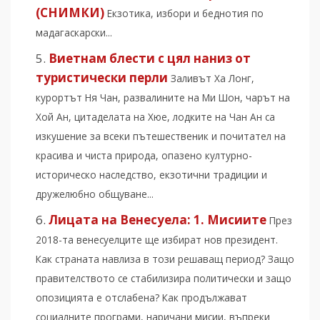
(СНИМКИ)
Екзотика, избори и беднотия по
мадагаскарски...
Виетнам блести с цял наниз от
туристически перли
Заливът Ха Лонг,
курортът Ня Чан, развалините на Ми Шон, чарът на
Хой Ан, цитаделата на Хюе, лодките на Чан Ан са
изкушение за всеки пътешественик и почитател на
красива и чиста природа, опазено културно-
историческо наследство, екзотични традиции и
дружелюбно общуване...
Лицата на Венесуела: 1. Мисиите
През
2018-та венесуелците ще избират нов президент.
Как страната навлиза в този решаващ период? Защо
правителството се стабилизира политически и защо
опозицията е отслабена? Как продължават
социалните програми, наричани мисии, въпреки