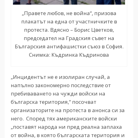
„Правете любов, не война“, призова
плакатът на една от участничките в
протеста. Вдясно – Борис Цветков,
председател на Градския съвет на
Българския антифашистки съюз в София.
Снимка: Къдринка Къдринова
„Инцидентът не е изолиран случай, а
напълно закономерно последствие от
пребиваването на чужди войски на
българска територия,“ посочват
организаторите на протеста в анонса си за
него. Според тях американските войски
„поставят народа ни пред реална заплаха
от война, в която българската територия и