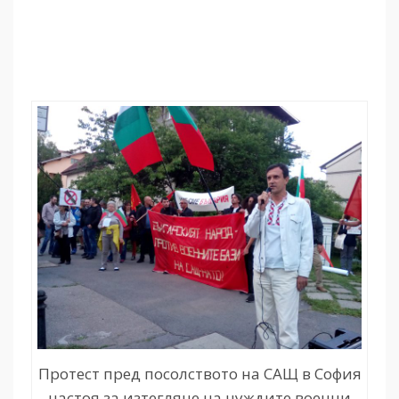
Протест пред посолството на САЩ в София
настоя за изтегляне на чуждите военни