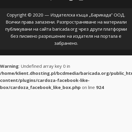
Copyright © 2020 — Издателска къща „Барикада” ООД.
Всички права запазени. Разпространяване на материали
публикувани на сайта baricada.org чрез други платформи
без писмено разрешение на издателя на портала е
забранено.
Warning
: Undefined array key 0 in
/home/klient.dhosting.pl/bcdmedia/baricada.org/public_h
content/plugins/cardoza-facebook-like-
box/cardoza_facebook_like_box.php
on line
924