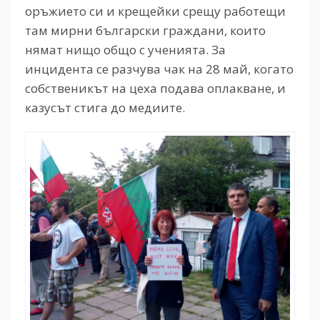
оръжието си и крещейки срещу работещи
там мирни български граждани, които
нямат нищо общо с ученията. За
инцидента се разчува чак на 28 май, когато
собственикът на цеха подава оплакване, и
казусът стига до медиите.