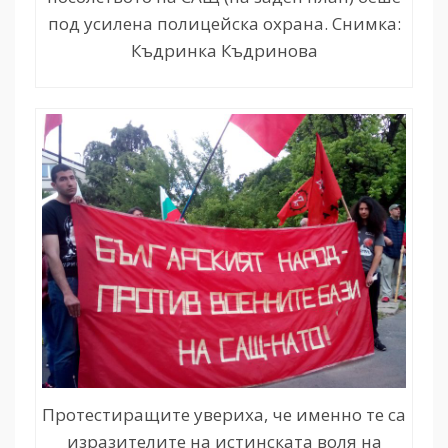
под усилена полицейска охрана. Снимка:
Къдринка Къдринова
Протестиращите увериха, че именно те са
изразителите на истинската воля на