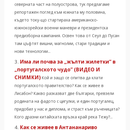
северната част на полуострова, тук предлагаме
репортажен поглед към южната му половина,
където току-що стартираха американско-
южнокорейски военни маневри и президентска
предизборна кампания. Освен това от Сеул до Пусан
там цъфтят вишни, магнолии, стари традиции и
нови технологии...
Има ли почва за „жълти жилетки“ в
„португалското чудо” (ВИДЕО И
СНИМКИ)
Кой и защо се опитва да клати
португалското правителство? Как се живее в
Лисабон? Какво разказват две българки, превзели
родината на фадото с цигулки, и един португалец,
придобил у нас и диплома, и страст към ръченицата?
Кого дразни китайската връзка край река Тежу?...
Как се живее в Антананариво