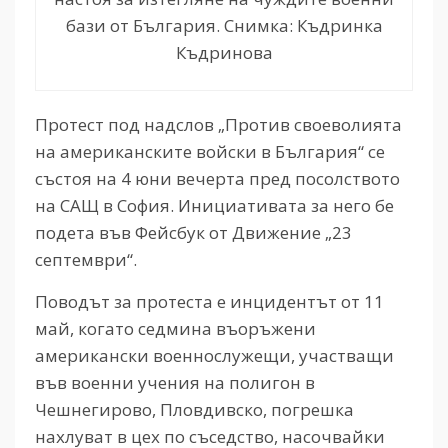
бази от България. Снимка: Къдринка
Къдринова
Протест под надслов „Против своеволията
на американските войски в България“ се
състоя на 4 юни вечерта пред посолството
на САЩ в София. Инициативата за него бе
подета във Фейсбук от Движение „23
септември“.
Поводът за протеста е инцидентът от 11
май, когато седмина въоръжени
американски военнослужещи, участващи
във военни учения на полигон в
Чешнегирово, Пловдивско, погрешка
нахлуват в цех по съседство, насочвайки