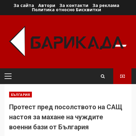
Skip
За сайта
Автори
За контакти
За реклама
Политика относно Бисквитки
to
content
Primary
Menu
БЪЛГАРИЯ
Протест пред посолството на САЩ
настоя за махане на чуждите
военни бази от България