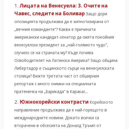
Лицата на Венесуела: 3. Очите на
Чавес, следите на Боливар
Защо дори
опозицията продължава да е хипнотизирана от
„вечния команданте”? Каква е причината
американски кандидат-сенатор да смята покойния
венесуелски президент за „най-голямото чудо",
случило се на страната му? Къде почива
Освободителят на Латинска Америка? Защо община
Либертадор е същинското сърце на венесуелската
столица? Вижте третата част от обширния
репортаж с много снимки на специалната
пратеничка на „Барикада” в Каракас...
Южнокорейски контрасти
Корейското
направление продължава да е най-горещото в
международните новини. Докато всички са
вторачени в обсесията на Доналд Тръмп от