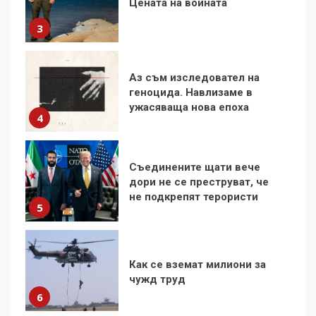
геноцида. Навлизаме в
ужасяваща нова епоха
4
Съединените щати вече
дори не се преструват, че
не подкрепят терористи
5
Как се вземат милиони за
чужд труд
6
136 страни в ООН
подкрепиха Куба, България
избра да е сред 30
„въздържали се“
7