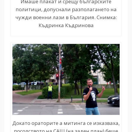
Имаше плакат и срещу българските
политици, допуснали разполагането на
чужди военни лази в България. Снимка:
Къдринка Къдринова
Докато ораторите а митинга се изказваха,
посолството на САЩ (на заден план) беше