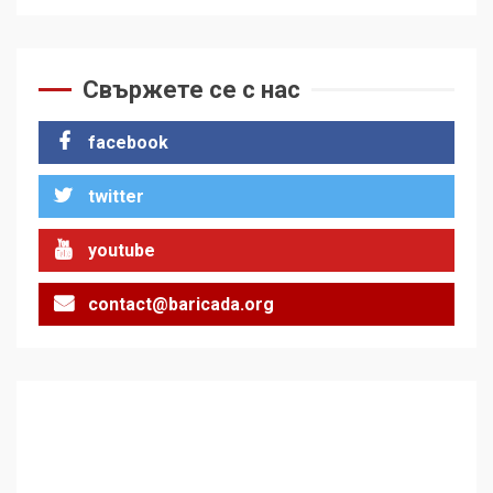
Как е планирана и
организирана операцията с
мигрантското нахлуване в
Свържете се с нас
Сеута
1
facebook
За 100-годишнината на
twitter
Фидел Кастро – изкачване
на Черни връх по неговите
стъпки от 1972 г.
2
youtube
contact@baricada.org
Цената на войната
3
Аз съм изследовател на
геноцида. Навлизаме в