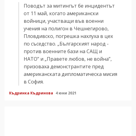
Поводът за митингът бе инцидентът
от 11 май, когато американски
войници, участващи във военни
учения на полигон в Чешнегирово,
Пловдивско, погрешка нахлуха в цех
по съседство. „Българският народ -
против военните бази на САЩ и
НАТО” и „Правете любов, не война”,
призоваха демонстрантите пред
американската дипломатическа мисия
в София.
Къдринка Къдринова
4 юни 2021