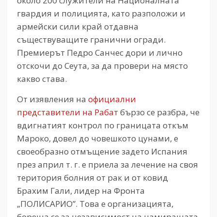
около 200 служители на Националната
гвардия и полицията, като разположи и
армейски сили край отдавна
съществуващите гранични огради.
Премиерът Педро Санчес дори и лично
отскочи до Сеута, за да провери на място
какво става.
От изявления на
официални
представители на Рабат
бързо се разбра, че
вдигнатият контрол по границата откъм
Мароко, довел до човешкото цунами, е
своеобразно отмъщение задето Испания
през април т. г. е приела за лечение на своя
територия болния от рак и от ковид
Брахим Гали, лидер на Фронта
„ПОЛИСАРИО”. Това е организацията,
бореща се за независимост на намиращата