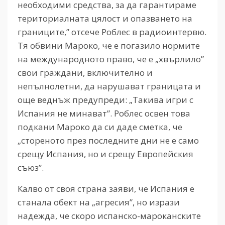
необходими средства, за да гарантираме
териториалната цялост и опазването на
границите,” отсече Роблес в радиоинтервю.
Тя обвини Мароко, че е погазило нормите
на международното право, че е „хвърлило”
свои граждани, включително и
непълнолетни, да нарушават границата и
още веднъж предупреди: „Такива игри с
Испания не минават”. Роблес освен това
подкани Мароко да си даде сметка, че
„стореното през последните дни не е само
срещу Испания, но и срещу Европейския
съюз”.
Калво от своя страна заяви, че Испания е
станала обект на „агресия”, но изрази
надежда, че скоро испанско-мароканските