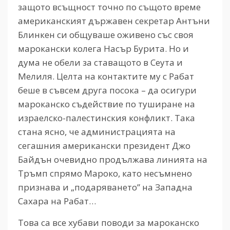
защото всъщност точно по същото време
американският държавен секретар Антъни
Блинкен си общуваше оживено със своя
марокански колега Насър Бурита. Но и
дума не обели за ставащото в Сеута и
Мелиля. Целта на контактите му с Рабат
беше в съвсем друга посока – да осигури
мароканско съдействие по туширане на
израелско-палестинския конфликт. Така
стана ясно, че администрацията на
сегашния американски президент Джо
Байдън очевидно продължава линията на
Тръмп спрямо Мароко, като несъмнено
признава и „подаряването” на Западна
Сахара на Рабат…
Това са все хубави поводи за мароканско