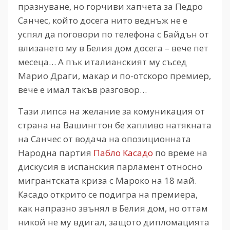
празнуване, но горчиви хапчета за Педро
Санчес, който досега нито веднъж не е
успял да поговори по телефона с Байдън от
влизането му в Белия дом досега – вече пет
месеца… А пък италианският му съсед
Марио Драги, макар и по-отскоро премиер,
вече е имал такъв разговор…
Тази липса на желание за комуникация от
страна на Вашингтон бе хапливо натякната
на Санчес от водача на опозиционната
Народна партия
Пабло Касадо
по време на
дискусия в испанския парламент относно
мигрантската криза с Мароко на 18 май.
Касадо открито се подигра на премиера,
как напразно звънял в Белия дом, но оттам
никой не му вдигал, защото дипломацията