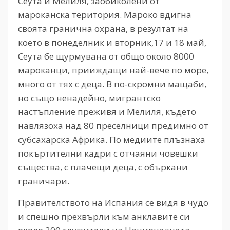
Сеута и Мелиля, заобиколени от
мароканска територия. Мароко вдигна
своята гранична охрана, в резултат на
което в понеделник и вторник,17 и 18 май,
Сеута бе щурмувана от общо около 8000
мароканци, прииждащи най-вече по море,
много от тях с деца. В по-скромни мащаби,
но също ненадейно, мигрантско
настъпление преживя и Мелиля, където
навлязоха над 80 преселници предимно от
субсахарска Африка. По медиите плъзнаха
покъртителни кадри с отчаяни човешки
същества, с плачещи деца, с объркани
граничари.
Правителството на Испания се видя в чудо
и спешно прехвърли към анклавите си