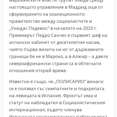
настоящото управление в Мадрид още от
сформирането на коалиционното
правителство между социалистите и
„Унидас Подемос” в началото на 2020 г.
Премиерът Педро Санчес е първият шеф на
испански кабинет от десетилетия насам,
чиято първа визита на юг от държавните
граници бе не в Мароко, а в Алжир – а двете
североафрикански страни са в обтегнати
отношения открай време.
Известно е също, че „ПОЛИСАРИО” винаги
се е ползвал със симпатиите и подкрепата
на левицата в Испания. Фронтът има и
статут на наблюдател в Социалистическия
интернационал, където членува
Испанската социалистическа работническа