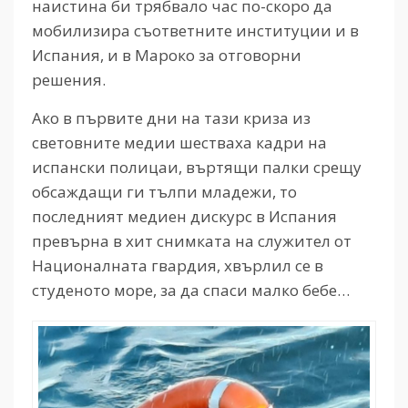
наистина би трябвало час по-скоро да
мобилизира съответните институции и в
Испания, и в Мароко за отговорни
решения.
Ако в първите дни на тази криза из
световните медии шестваха кадри на
испански полицаи, въртящи палки срещу
обсаждащи ги тълпи младежи, то
последният медиен дискурс в Испания
превърна в хит снимката на служител от
Националната гвардия, хвърлил се в
студеното море, за да спаси малко бебе…