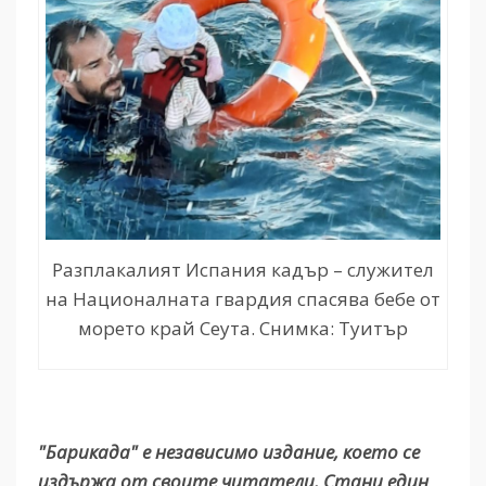
Разплакалият Испания кадър – служител
на Националната гвардия спасява бебе от
морето край Сеута. Снимка: Туитър
"Барикада" е независимо издание, което се
издържа от своите читатели. Стани един