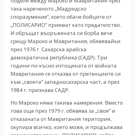
поделя между Мароко и Мавритания чрез
така нареченото „Мадридско
споразумение”, което обаче бойците от
„ПОЛИСАРИО” приемат като предателство.
И обръщат въоръжената си борба вече
срещу Мароко и Мавритания, обявявайки
през 1976 г. Сахарска арабска
демократична република (САДР). Три
години по-късно изтощената от войната
Мавритания се отказва от претенциите си
към „своята” западносахарска част, а през
1984 г. признава САДР.
Но Мароко няма такива намерения. Вместо
това още през 1979 г. обявява за „своя” и
отказаната от Мавритания територия,
окупира всичко, което може, и продължава