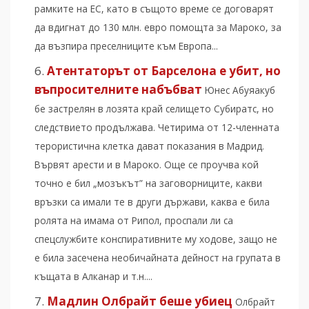
рамките на ЕС, като в същото време се договарят
да вдигнат до 130 млн. евро помощта за Мароко, за
да възпира преселниците към Европа...
Атентаторът от Барселона е убит, но
въпросителните набъбват
Юнес Абуяакуб
бе застрелян в лозята край селището Субиратс, но
следствието продължава. Четирима от 12-членната
терористична клетка дават показания в Мадрид.
Вървят арести и в Мароко. Още се проучва кой
точно е бил „мозъкът” на заговорниците, какви
връзки са имали те в други държави, каква е била
ролята на имама от Рипол, проспали ли са
спецслужбите конспиративните му ходове, защо не
е била засечена необичайната дейност на групата в
къщата в Алканар и т.н....
Мадлин Олбрайт беше убиец
Олбрайт