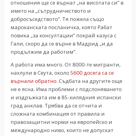
отношения ще се върнат „на висотата си” в
името на „сътрудничеството и
добросъседството”. Тя пожела също
мароканската посланичка, която Рабат
повика „за консултации” покрай казуса с
Гали, скоро да се върне в Мадрид „и да
продължим да работим”.
А работа има много. От 8000-те мигранти,
нахлули в Сеута, около
5600 досега са се
върнали обратно
. Съдбата на другите още
не е ясна. Има проблеми с подслоняването
и издръжката им в 85-хилядния испански
град анклав. Трябва да се отчита и
сложната комбинация от правила и
правозащитни норми на европейско и
международно ниво, които не допускат