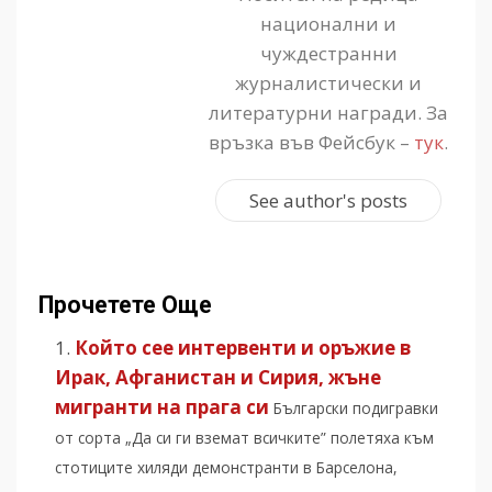
национални и
чуждестранни
журналистически и
литературни награди. За
връзка във Фейсбук –
тук
.
See author's posts
Прочетете Още
Който сее интервенти и оръжие в
Ирак, Афганистан и Сирия, жъне
мигранти на прага си
Български подигравки
от сорта „Да си ги вземат всичките” полетяха към
стотиците хиляди демонстранти в Барселона,