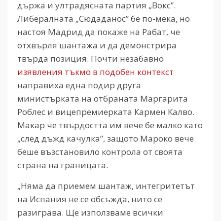
държа и ултрадясната партия „Вокс”.
Либералната „Сюдаданос” бе по-мека, но
настоя Мадрид да покаже на Рабат, че
отхвърля шантажа и да демонстрира
твърда позиция. Почти незабавно
изявления тъкмо в подобен контекст
направиха една подир друга
министърката на отбраната Маргарита
Роблес и вицепремиерката Кармен Калво.
Макар че твърдостта им вече бе малко като
„след дъжд качулка”, защото Мароко вече
беше възстановило контрола от своята
страна на границата.
„Няма да приемем шантаж, интегритетът
на Испания не се обсъжда, нито се
разиграва. Ще използваме всички