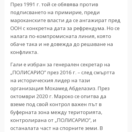
През 1991 г. той се обявява против
подписването на примирие, преди
мароканските власти да се ангажират пред
ООН с конкретна дата за рефрендума. Но се
налага по-компромисната линия, която
обаче така и не довежда до решаване на
конфликта.
Гали е избран за генерален секретар на
„ПОЛИСАРИО” през 2016 г. – след смъртта
на историческия лидер на тази
организация Мохамед Абделазиз. През
октомври 2020 г. Мароко се опитва да
вземе под свой контрол важен път в
буферната зона между територията,
контролирана от „ПОЛИСАРИО”, и
останалата част на спорните земи. В