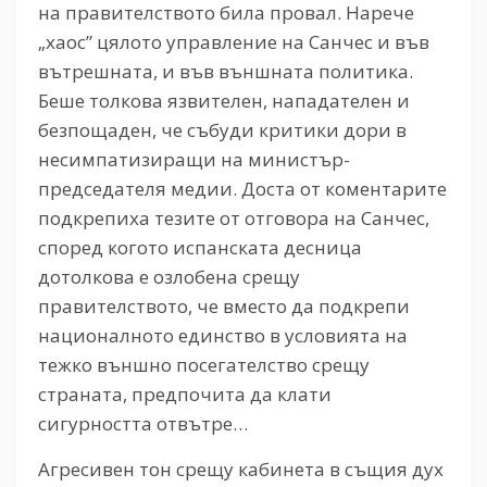
на правителството била провал. Нарече
„хаос” цялото управление на Санчес и във
вътрешната, и във външната политика.
Беше толкова язвителен, нападателен и
безпощаден, че събуди критики дори в
несимпатизиращи на министър-
председателя медии. Доста от коментарите
подкрепиха тезите от отговора на Санчес,
според когото испанската десница
дотолкова е озлобена срещу
правителството, че вместо да подкрепи
националното единство в условията на
тежко външно посегателство срещу
страната, предпочита да клати
сигурността отвътре…
Агресивен тон срещу кабинета в същия дух