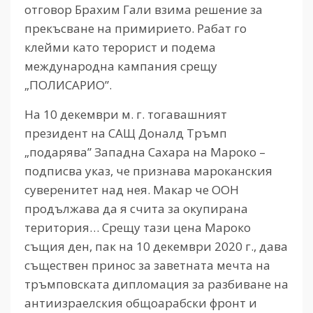
отговор Брахим Гали взима решение за
прекъсване на примирието. Рабат го
клейми като терорист и подема
международна кампания срещу
„ПОЛИСАРИО”.
На 10 декември м. г. тогавашният
президент на САЩ Доналд Тръмп
„подарява” Западна Сахара на Мароко –
подписва указ, че признава мароканския
суверенитет над нея. Макар че ООН
продължава да я счита за окупирана
територия… Срещу тази цена Мароко
същия ден, пак на 10 декември 2020 г., дава
съществен принос за заветната мечта на
тръмповската дипломация за разбиване на
антиизраелския общоарабски фронт и