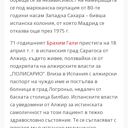
се под мароканска окупация от 80-те
години насам Западна Сахара – бивша
испанска колония, от която Мадрид се
отказва още през 1975 г.
71-годишният
Брахим Гали
пристига на 18
април т. г. в испанския град Сарагоса от
Алжир, където живее, ползвайки се от
подкрепата на алжирските власти за
„ПОЛИСАРИО”. Влиза в Испания с алжирски
паспорт на чуждо име и постъпва в
болница в град Логроньо, недалеч от
баската столица Билбао. Испанските власти
са уведомени от Алжир за истинската
самоличност на този пациент в тежко
здравословно състояние. Те се съгласяват с
престоя му в испанско медицинско