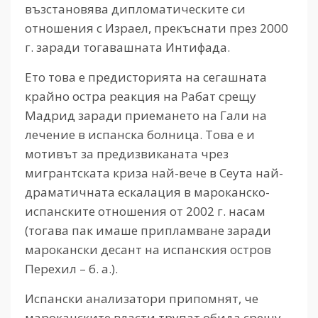
възстановява дипломатическите си
отношения с Израел, прекъснати през 2000
г. заради тогавашната Интифада.
Ето това е предисторията на сегашната
крайно остра реакция на Рабат срещу
Мадрид заради приемането на Гали на
лечение в испанска болница. Това е и
мотивът за предизвиканата чрез
мигрантската криза най-вече в Сеута най-
драматичната ескалация в мароканско-
испанските отношения от 2002 г. насам
(тогава пак имаше припламване заради
марокански десант на испанския остров
Перехил – б. а.).
Испански анализатори припомнят, че
мароканските власти трупат обида срещу