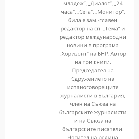
младеж”, „Диалог”, „24
часа”, „Сега”, „Монитор”,
била е зам.-главен
редактор на сп. „Тема” и
редактор международни
новини в програма
„Хоризонт” на БНР. Автор
на три книги.
Председател на
Сдружението на
испаноговорещите
журналисти в България,
член на Съюза на
българските журналисти
и на Съюза на
българските писатели.
Носител на редица