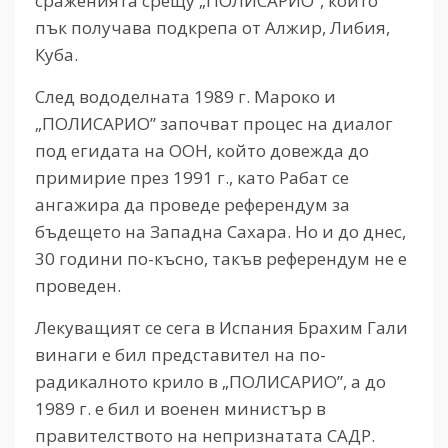
сраженията срещу „ПОЛИСАРИО”, който
пък получава подкрепа от Алжир, Либия,
Куба.
След вододелната 1989 г. Мароко и
„ПОЛИСАРИО” започват процес на диалог
под егидата на ООН, който довежда до
примирие през 1991 г., като Рабат се
ангажира да проведе референдум за
бъдещето на Западна Сахара. Но и до днес,
30 години по-късно, такъв референдум не е
проведен.
Лекуващият се сега в Испания Брахим Гали
винаги е бил представител на по-
радикалното крило в „ПОЛИСАРИО”, а до
1989 г. е бил и военен министър в
правителството на непризнатата САДР.