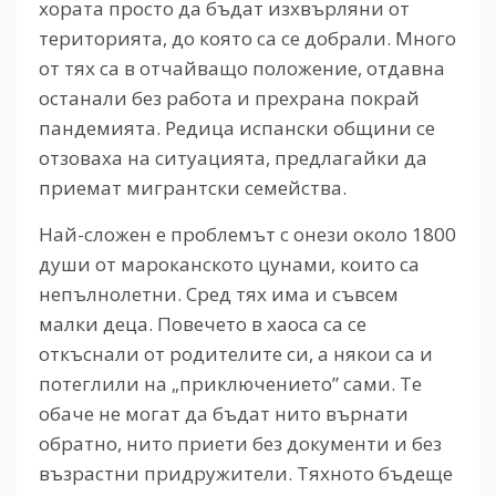
хората просто да бъдат изхвърляни от
територията, до която са се добрали. Много
от тях са в отчайващо положение, отдавна
останали без работа и прехрана покрай
пандемията. Редица испански общини се
отзоваха на ситуацията, предлагайки да
приемат мигрантски семейства.
Най-сложен е проблемът с онези около 1800
души от мароканското цунами, които са
непълнолетни. Сред тях има и съвсем
малки деца. Повечето в хаоса са се
откъснали от родителите си, а някои са и
потеглили на „приключението” сами. Те
обаче не могат да бъдат нито върнати
обратно, нито приети без документи и без
възрастни придружители. Тяхното бъдеще