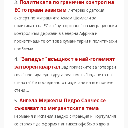
Политиката по граничен контрол на
ЕС го прави зависим
Интервю с датския
експерт по миграцията Ахлам Шемлали за
политиката на ЕС за "аутсорсване" на миграционния
контрол към държави в Северна Африка и
произтичащите от това хуманитарни и политически
проблеми ...
“Западът” всъщност е най-големият
затворен квартал
Зад приказките за “отворен
свят” прозира една друга реалност - “падането на
стената” бе последвано от издигане на все повече
стени ...
Ангела Меркел и Педро Санчес се
съюзяват по мигрантската тема
Германия и Испания заедно с Франция и Португалия
се стараят да оформят антиксенофобско ядро в