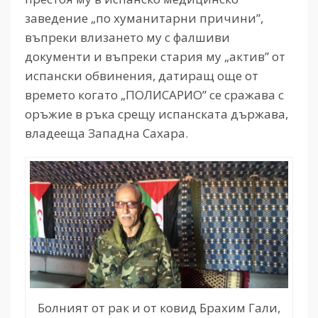
заведение „по хуманитарни причини”,
въпреки влизането му с фалшиви
документи и въпреки стария му „актив” от
испански обвинения, датиращ още от
времето когато „ПОЛИСАРИО” се сражава с
оръжие в ръка срещу испанската държава,
владееща Западна Сахара.
Болният от рак и от ковид Брахим Гали,