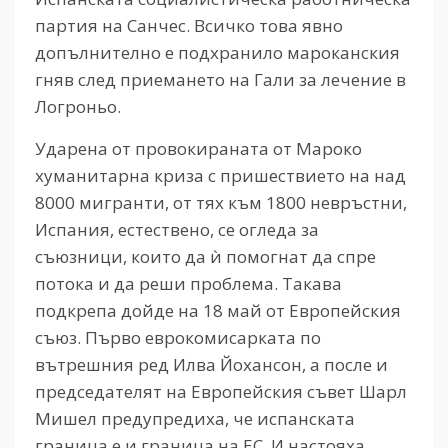
партия на Санчес. Всичко това явно
допълнително е подхранило мароканския
гняв след приемането на Гали за лечение в
Логроньо.
Ударена от провокираната от Мароко
хуманитарна криза с пришествието на над
8000 мигранти, от тях към 1800 невръстни,
Испания, естествено, се огледа за
съюзници, които да ѝ помогнат да спре
потока и да реши проблема. Такава
подкрепа дойде на 18 май от Европейския
съюз. Първо еврокомисарката по
вътрешния ред Илва Йохансон, а после и
председателят на Европейския съвет Шарл
Мишел предупредиха, че испанската
граница е и граница на ЕС. И настояха