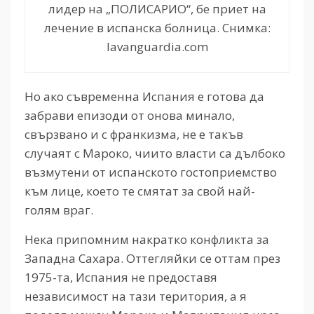
лидер на „ПОЛИСАРИО“, бе приет на
лечение в испанска болница. Снимка:
lavanguardia.com
Но ако съвременна Испания е готова да
забрави епизоди от онова минало,
свързвано и с франкизма, не е такъв
случаят с Мароко, чиито власти са дълбоко
възмутени от испанското гостоприемство
към лице, което те смятат за свой най-
голям враг.
Нека припомним накратко конфликта за
Западна Сахара. Оттегляйки се оттам през
1975-та, Испания не предоставя
независимост на тази територия, а я