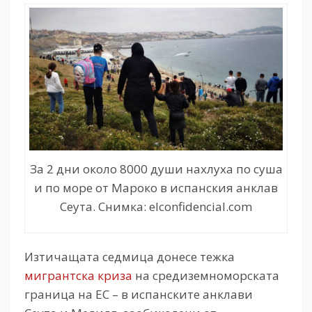
За 2 дни около 8000 души нахлуха по суша
и по море от Мароко в испанския анклав
Сеута. Снимка: elconfidencial.com
Изтичащата седмица донесе тежка
мигрантска криза
на средиземноморската
граница на ЕС – в испанските анклави