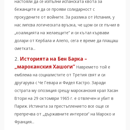
настояли да се изпълни испанската квота за
бежанците и да се прояви солидарност с
прокудените от войните. За разлика от Испания, у
нас липсва логическата връзка, че щом си се пъчил в
„коалицията на желаещите” и си кътал кървави
долари от Кербала и Алепо, сега е време да плащаш
сметката...
Историята на Бен Барка –
„мароканския Хашоги”
Навремето той е
емблема на социалистите от Третия свят и си
другарува с Че Гевара и Фидел Кастро. Заради
острата му опозиция срещу мароканския крал Хасан
Втори на 29 октомври 1965 г. е отвлечен и убит в
Париж. Истината за престъплението все още се
препречва от „държавните интереси” на Мароко и
Франция...