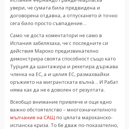
увери, че сумата била предвидена и
договорена отдавна, а отпускането ѝ точно
сега било просто съвпадение…
Само че доста коментатори не само в
Испания забелязаха, че с последните си
действия Мароко предизвикателно
демонстрира своята способност също като
Турция да шантажира и рекетира държава
членка на ЕС, а и целия ЕС, размахвайки
оръжието на мигрантската вълнà… И Рабат
няма как да не е доволен от резултата.
Всеобщо внимание привлече и още едно
важно обстоятелство – многозначителното
мълчание на САЩ
по цялата мароканско-
испанска криза. То бе дваж по-показателно,