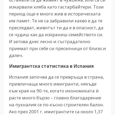
изкарвали хляба като гастарбайтери. Този
период още е много жив в историческата
им памет. Те не са забравили какво е да те
преследват, животът ти да е в опасност, да
се чудиш как да изхраниш семейството си.
И затова днес лесно и състрадателно
приемат при себе си преселници от близо и
далеч.
Имигрантска статистика в Испания
Испания започва да се превръща в страна,
привличаща много имигранти, някъде
към края на 90-те, когато икономиката ѝ
расте много бързо – главно благодарение
на пукналия се по-късно строителен балон.
Ако през 2001 г. имигрантите са около 1,37