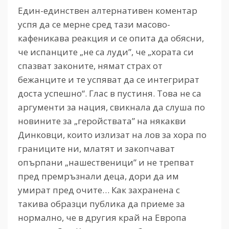
Един-единствен алтернативен коментар
успя да се мерне сред тази масово-
кафеникава реакция и се опита да обясни,
че испанците „не са луди”, че „хората си
спазват законите, нямат страх от
бежанците и те успяват да се интегрират
доста успешно“. Глас в пустиня. Това не са
аргументи за нация, свикнала да слуша по
новините за „геройствата” на някакви
Динковци, които излизат на лов за хора по
границите ни, млатят и закопчават
опърпани „нашественици” и не трепват
пред премръзнали деца, дори да им
умират пред очите… Как захранена с
такива образци публика да приеме за
нормално, че в другия край на Европа