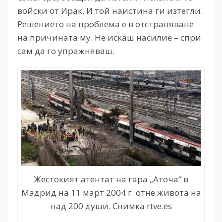
войски от Ирак. И той наистина ги изтегли.
Решението на проблема е в отстраняване
на причината му. Не искаш насилие – спри
сам да го упражняваш.
Жестокият атентат на гара „Аточа“ в
Мадрид на 11 март 2004 г. отне живота на
над 200 души. Снимка rtve.es