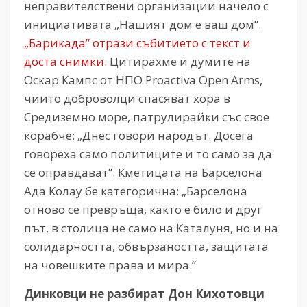
неправителствени организации начело с
инициативата „Нашият дом е ваш дом”.
„Барикада” отрази събитието с текст и
доста снимки.
Цитирахме и думите на
Оскар Кампс от НПО Proactiva Open Arms,
чиито доброволци спасяват хора в
Средиземно море, патрулирайки със свое
корабче: „Днес говори народът. Досега
говореха само политиците и то само за да
се оправдават”. Кметицата на Барселона
Ада Колау бе категорична: „Барселона
отново се превръща, както е било и друг
път, в столица не само на Каталуня, но и на
солидарността, обвързаността, защитата
на човешките права и мира.”
Динковци не разбират Дон Кихотовци