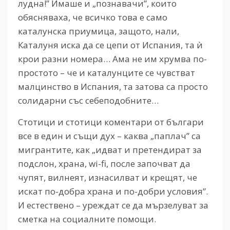
лудна!” Имаше и „познавачи”, които
обясняваха, че всичко това е само
каталунска приумица, защото, нали,
Каталуня иска да се цепи от Испания, та ѝ
крои разни номера… Ама не им хрумва по-
простото – че и каталунците се чувстват
малцинство в Испания, та затова са просто
солидарни със себеподобните…
Стотици и стотици коментари от българи
все в един и същи дух – каква „паплач” са
мигрантите, как „идват и претендират за
подслон, храна, wi-fi, после започват да
чупят, вилнеят, изнасилват и крещят, че
искат по-добра храна и по-добри условия”.
И естествено – уреждат се да мързелуват за
сметка на социалните помощи.