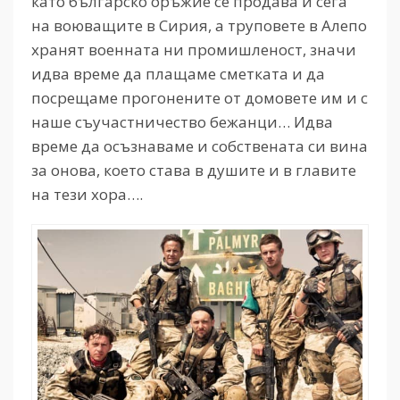
като българско оръжие се продава и сега
на воюващите в Сирия, а труповете в Алепо
хранят военната ни промишленост, значи
идва време да плащаме сметката и да
посрещаме прогонените от домовете им и с
наше съучастничество бежанци… Идва
време да осъзнаваме и собствената си вина
за онова, което става в душите и в главите
на тези хора….