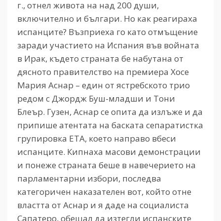
г., отнел живота на над 200 души,
включително и българи. Но как реагираха
испанците? Възприеха го като отмъщение
заради участието на Испания във войната
в Ирак, където страната бе набутана от
дясното правителство на премиера Хосе
Мария Аснар – един от ястребското трио
редом с Джордж Буш-младши и Тони
Блеър. Гузен, Аснар се опита да излъже и да
припише атентата на баската сепаратистка
групировка ЕТА, което направо вбеси
испанците. Кипнаха масови демонстрации
и понеже страната беше в навечерието на
парламентарни избори, последва
категоричен наказателен вот, който отне
властта от Аснар и я даде на социалиста
Сапатеро, обещал да изтегли испанските