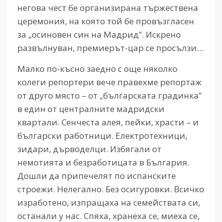
негова чест бе организирана тържествена
церемония, на която той бе провъзгласен
за „осиновен син на Мадрид”. Искрено
развълнуван, премиерът-цар се просълзи…
Малко по-късно заедно с още няколко
колеги репортери вече правехме репортаж
от друго място – от „българската градинка”
в един от централните мадридски
квартали. Сенчеста алея, пейки, храсти – и
български работници. Електротехници,
зидари, дърводелци. Избягали от
немотията и безработицата в България.
Дошли да припечелят по испанските
строежи. Нелегално. Без осигуровки. Всичко
изработено, изпращаха на семействата си,
останали у нас. Спяха, хранеха се, миеха се,