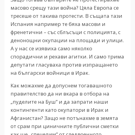
масово срещу тази война? Цяла Европа се
тресеше от такива протести. В същата тази
Испания например те бяха масови и
френетични – със сблъсъци с полицията, с
денонощни окупации на площади и улици.
А у нас се изявиха само няколко
спорадични и рехави агитки. И само трима
депутати гласуваха против изпращането
на български войници в Ирак.
Как можахме да допуснем тогавашното
правителство да ни вкара в отбора на
„пуделите на Буш” и да запрати наши
контингенти като окупатори в Ирак и
Афганистан? Защо не потънахме в земята
от срам при циничните публични сметки
как ще „спечелим” от следвоенното