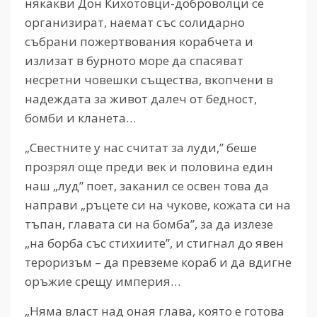
някакви Дон Кихотовци-доброволци се
организират, наемат със солидарно
събрани пожертвования корабчета и
излизат в бурното море да спасяват
несретни човешки същества, вкопчени в
надеждата за живот далеч от бедност,
бомби и кланета…
„Свестните у нас считат за луди,” беше
прозрял още преди век и половина един
наш „луд” поет, заканил се освен това да
направи „ръцете си на чукове, кожата си на
тъпан, главата си на бомба”, за да излезе
„на борба със стихиите”, и стигнал до явен
тероризъм – да превземе кораб и да вдигне
оръжие срещу империя…
„Няма власт над оная глава, която е готова