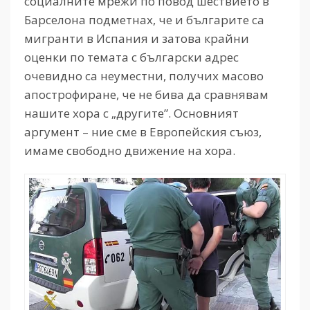
социалните мрежи по повод шествието в
Барселона подметнах, че и българите са
мигранти в Испания и затова крайни
оценки по темата с български адрес
очевидно са неуместни, получих масово
апострофиране, че не бива да сравнявам
нашите хора с „другите”. Основният
аргумент – ние сме в Европейския съюз,
имаме свободно движение на хора.