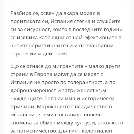
Разбира се, освен да вкара морал в
политиката си, Испания стегна и службите
си за сигурност, които в последните години
се изявиха като едни от най-ефективните в
антитерористичните си и превантивни
стратегии и действия.
Що се отнася до мигрантите – малко други
страни в Европа могат да се мерят с
Испания не просто по толерантност, а по
добронамереност и загриженост към
чужденците. Това си има и исторически
причини. Мароканското владичество в
испанските земи е оставило повече
спомена за обмен между култури, отколкото
за потисничество. Дългият колониален