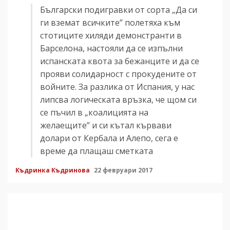
Български подигравки от сорта „Да си
ги вземат всичките” полетяха към
стотиците хиляди демонстранти в
Барселона, настояли да се изпълни
испанската квота за бежанците и да се
прояви солидарност с прокудените от
войните. За разлика от Испания, у нас
липсва логическата връзка, че щом си
се пъчил в „коалицията на
желаещите” и си кътал кървави
долари от Кербала и Алепо, сега е
време да плащаш сметката
Къдринка Къдринова
22 февруари 2017