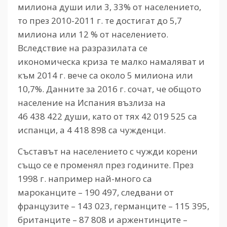
милиона души или 3, 33% от населението,
то през 2010-2011 г. те достигат до 5,7
милиона или 12 % от населението.
Вследствие на разразилата се
икономическа криза те малко намаляват и
към 2014 г. вече са около 5 милиона или
10,7%. Данните за 2016 г. сочат, че общото
население на Испания възлиза на
46 438 422 души, като от тях 42 019 525 са
испанци, а 4 418 898 са чужденци.
Съставът на населението с чужди корени
също се е променял през годините. През
1998 г. например най-много са
мароканците – 190 497, следвани от
французите – 143 023, германците – 115 395,
британците – 87 808 и аржентинците –