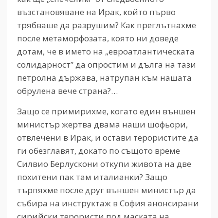
възстановяване на Ирак, който първо
трябваше да разрушим? Как преглътнахме
после метаморфозата, която ни доведе
дотам, че в името на „евроатлантическата
солидарност” да опростим и дълга на тази
петролна държава, натрупан към нашата
обрулена вече страна?…
Защо се примирихме, когато един външен
министър жертва двама наши шофьори,
отвлечени в Ирак, и остави терористите да
ги обезглавят, докато по същото време
Силвио Берлускони откупи живота на две
похитени пак там италианки? Защо
търпяхме после друг външен министър да
събира на инструктаж в София анонсирани
сирийски терористи под маската на