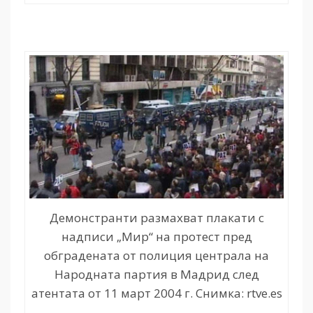
Демонстранти размахват плакати с
надписи „Мир“ на протест пред
обградената от полиция централа на
Народната партия в Мадрид след
атентата от 11 март 2004 г. Снимка: rtve.es