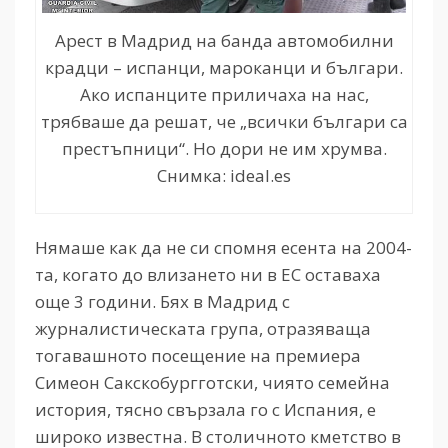
Арест в Мадрид на банда автомобилни
крадци – испанци, мароканци и българи.
Ако испанците приличаха на нас,
трябваше да решат, че „всички българи са
престъпници“. Но дори не им хрумва.
Снимка: ideal.es
Нямаше как да не си спомня есента на 2004-
та, когато до влизането ни в ЕС оставаха
още 3 години. Бях в Мадрид с
журналистическата група, отразяваща
тогавашното посещение на премиера
Симеон Сакскобургготски, чиято семейна
история, тясно свързала го с Испания, е
широко известна. В столичното кметство в