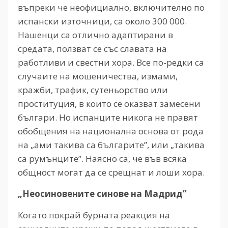
въпреки че неофициално, включително по
испански източници, са около 300 000.
Нашенци са отлично адаптирани в
средата, ползват се със славата на
работливи и свестни хора. Все по-редки са
случаите на мошеничества, измами,
кражби, трафик, сутеньорство или
проституция, в които се оказват замесени
българи. Но испанците никога не правят
обобщения на национална основа от рода
на „ами такива са българите”, или „такива
са румънците”. Наясно са, че във всяка
общност могат да се срещнат и лоши хора.
„Неосиновените синове на Мадрид”
Когато покрай бурната реакция на