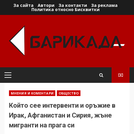
Skip
За сайта
Автори
За контакти
За реклама
Политика относно Бисквитки
to
content
Primary
Menu
МНЕНИЯ И КОМЕНТАРИ
ОБЩЕСТВО
Който сее интервенти и оръжие в
Ирак, Афганистан и Сирия, жъне
мигранти на прага си