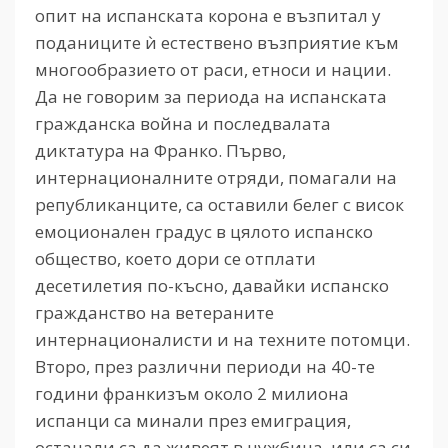
опит на испанската корона е възпитал у
поданиците ѝ естествено възприятие към
многообразието от раси, етноси и нации.
Да не говорим за периода на испанската
гражданска война и последвалата
диктатура на Франко. Първо,
интернационалните отряди, помагали на
републиканците, са оставили белег с висок
емоционален градус в цялото испанско
общество, което дори се отплати
десетилетия по-късно, давайки испанско
гражданство на ветераните
интернационалисти и на техните потомци.
Второ, през различни периоди на 40-те
години франкизъм около 2 милиона
испанци са минали през емиграция,
останали са да живеят в чужбина, или са си