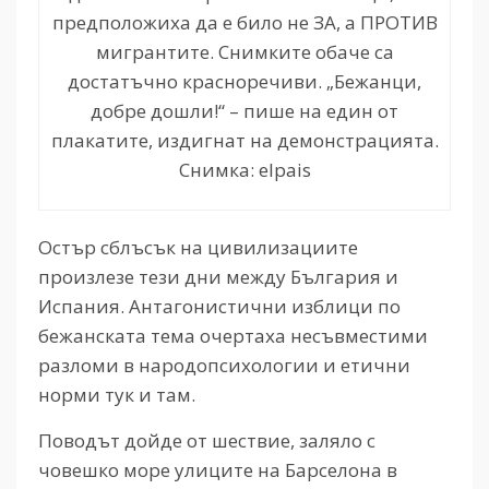
предположиха да е било не ЗА, а ПРОТИВ
мигрантите. Снимките обаче са
достатъчно красноречиви. „Бежанци,
добре дошли!“ – пише на един от
плакатите, издигнат на демонстрацията.
Снимка: elpais
Остър сблъсък на цивилизациите
произлезе тези дни между България и
Испания. Антагонистични изблици по
бежанската тема очертаха несъвместими
разломи в народопсихологии и етични
норми тук и там.
Поводът дойде от шествие, заляло с
човешко море улиците на Барселона в