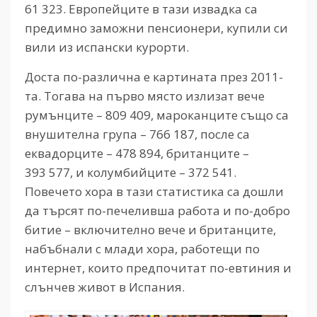
61 323. Европейците в тази извадка са
предимно заможни пенсионери, купили си
вили из испански курорти.
Доста по-различна е картината през 2011-
та. Тогава на първо място излизат вече
румънците – 809 409, мароканците също са
внушителна група – 766 187, после са
еквадорците – 478 894, британците –
393 577, и колумбийците – 372 541.
Повечето хора в тази статистика са дошли
да търсят по-печеливша работа и по-добро
битие – включително вече и британците,
набъбнали с млади хора, работещи по
интернет, които предпочитат по-евтиния и
слънчев живот в Испания.