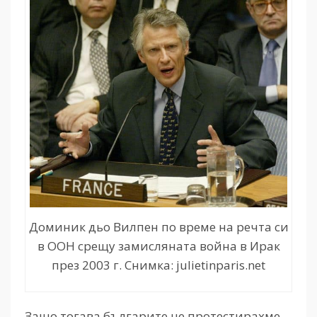
Доминик дьо Вилпен по време на речта си
в ООН срещу замисляната война в Ирак
през 2003 г. Снимка: julietinparis.net
Защо тогава българите не протестирахме