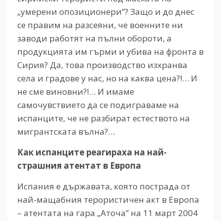
„умерени опозиционери”? Защо и до днес
се правим на разсеяни, че военните ни
заводи работят на пълни обороти, а
продукцията им гърми и убива на фронта в
Сирия? Да, това производство изхранва
села и градове у нас, но на каква цена?!… И
не сме виновни?!… И имаме
самочувствието да се подиграваме на
испанците, че не разбират естеството на
мигрантската вълна?…
Как испанците реагираха на най-
страшния атентат в Европа
Испания е държавата, която пострада от
най-мащабния терористичен акт в Европа
– атентата на гара „Аточа” на 11 март 2004