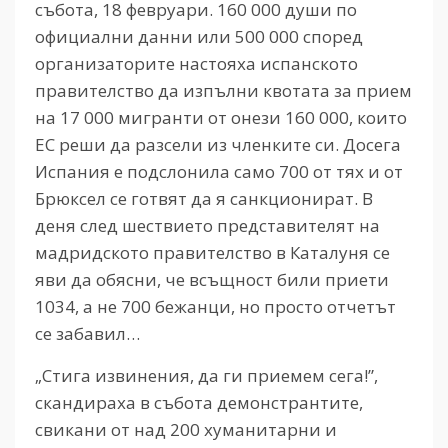
събота, 18 февруари. 160 000 души по
официални данни или 500 000 според
организаторите настояха испанското
правителство да изпълни квотата за прием
на 17 000 мигранти от онези 160 000, които
ЕС реши да разсели из членките си. Досега
Испания е подслонила само 700 от тях и от
Брюксел се готвят да я санкционират. В
деня след шествието представителят на
мадридското правителство в Каталуня се
яви да обясни, че всъщност били приети
1034, а не 700 бежанци, но просто отчетът
се забавил…
„Стига извинения, да ги приемем сега!”,
скандираха в събота демонстрантите,
свикани от над 200 хуманитарни и