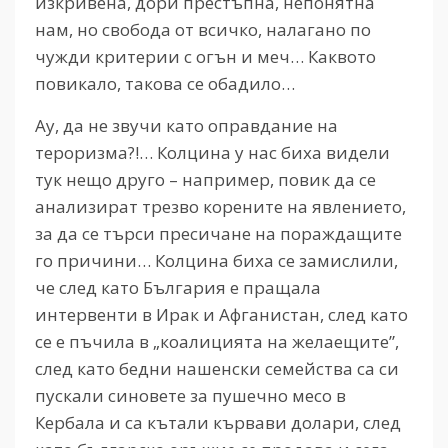
изкривена, дори престъпна, непонятна
нам, но свобода от всичко, налагано по
чужди критерии с огън и меч… Каквото
повикало, такова се обадило…
Ау, да не звучи като оправдание на
тероризма?!… Колцина у нас биха видели
тук нещо друго – например, повик да се
анализират трезво корените на явлението,
за да се търси пресичане на пораждащите
го причини… Колцина биха се замислили,
че след като България е пращала
интервенти в Ирак и Афганистан, след като
се е пъчила в „коалицията на желаещите”,
след като бедни нашенски семейства са си
пускали синовете за пушечно месо в
Кербала и са кътали кървави долари, след