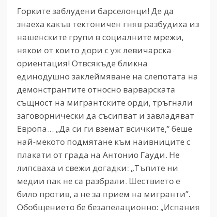
Горките заблудени барселонци! Де да
знаеха какъв тектоничен гняв разбудиха из
нашенските групи в социалните мрежи,
някои от които дори с уж левичарска
ориентация! Отвсякъде бликна
единодушно заклеймяване на слепотата на
демонстрантите относно варварската
същност на мигрантските орди, тръгнали
заговорнически да съсипват и завладяват
Европа… „Да си ги вземат всичките,” беше
най-мекото подмятане към наивниците с
плакати от града на Антонио Гауди. Не
липсваха и свежи догадки: „Тъпите ни
медии пак не са разбрали. Шествието е
било против, а не за прием на мигранти”.
Обобщението бе безапелационно: „Испания