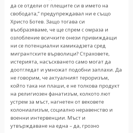
да се отдели от плещите си в името на
свободата,” предупреждавал ни е също
Христо Ботев. Защо тогава си
въобразяваме, че ще спрем с омраза и
озлобление всичките онези привиждащи
ни се потенциални камикадзета сред
мигрантските върволици? Страховете,
истерията, насъскването само могат да
доотгледат и умножат подобни заплахи. Да
не говорим, че актуалният тероризъм,
който така ни плаши, е не толкова продукт
на религиозен фанатизъм, колкото лют
устрем за мъст, нагнетен от вековете
колониализъм, социално неравенство и
военни интервенции. Мъст и
утвърждаване на една – да, грозно