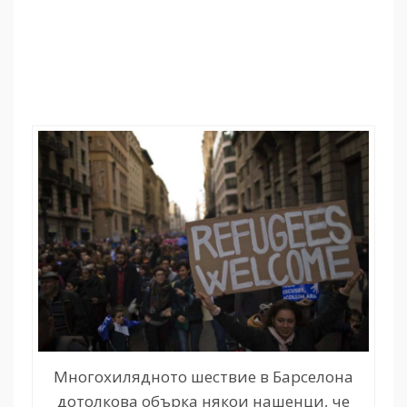
Многохилядното шествие в Барселона
дотолкова обърка някои нашенци, че