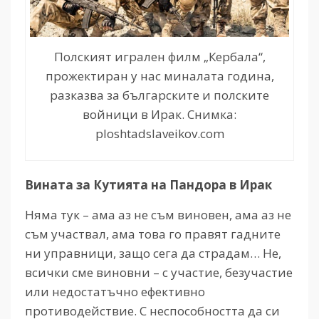
Полският игрален филм „Кербала“,
прожектиран у нас миналата година,
разказва за българските и полските
войници в Ирак. Снимка:
ploshtadslaveikov.com
Вината за Кутията на Пандора в Ирак
Няма тук – ама аз не съм виновен, ама аз не
съм участвал, ама това го правят гадните
ни управници, защо сега да страдам… Не,
всички сме виновни – с участие, безучастие
или недостатъчно ефективно
противодействие. С неспособността да си