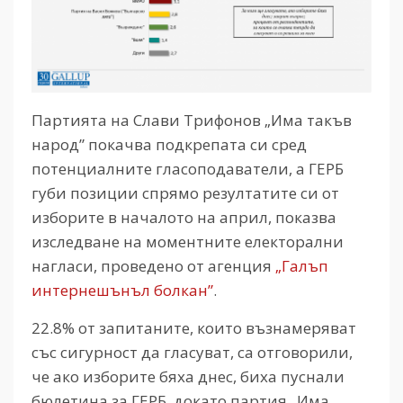
Партията на Слави Трифонов „Има такъв
народ” покачва подкрепата си сред
потенциалните гласоподаватели, а ГЕРБ
губи позиции спрямо резултатите си от
изборите в началото на април, показва
изследване на моментните електорални
нагласи, проведено от агенция
„Галъп
интернешънъл болкан”
.
22.8% от запитаните, които възнамеряват
със сигурност да гласуват, са отговорили,
че ако изборите бяха днес, биха пуснали
бюлетина за ГЕРБ, докато партия „Има