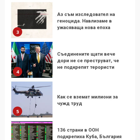
Аз съм изследовател на
геноцида. Навлизаме в
ужасяваща нова епоха
3
Съединените щати вече
дори не се преструват, че
не подкрепят терористи
4
Как се вземат милиони за
чужд труд
5
136 страни в ООН
подкрепиха Куба, България