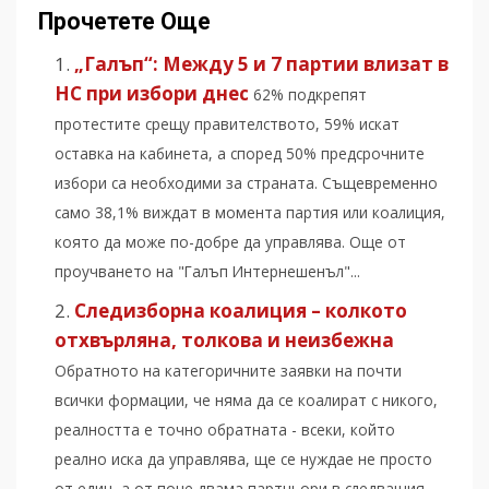
Прочетете Още
„Галъп“: Между 5 и 7 партии влизат в
НС при избори днес
62% подкрепят
протестите срещу правителството, 59% искат
оставка на кабинета, а според 50% предсрочните
избори са необходими за страната. Същевременно
само 38,1% виждат в момента партия или коалиция,
която да може по-добре да управлява. Още от
проучването на "Галъп Интернешенъл"...
Следизборна коалиция – колкото
отхвърляна, толкова и неизбежна
Обратното на категоричните заявки на почти
всички формации, че няма да се коалират с никого,
реалността е точно обратната - всеки, който
реално иска да управлява, ще се нуждае не просто
от един, а от поне двама партньори в следващия