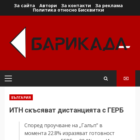
Skip
За сайта
Автори
За контакти
За реклама
Политика относно Бисквитки
to
content
Primary
Menu
БЪЛГАРИЯ
ИТН скъсяват дистанцията с ГЕРБ
Според проучване на „Галъп” в
момента 22.8% изразяват готовност