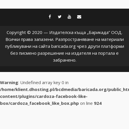
facebook
twitter
youtube
contact@baric
Copyright © 2020 — Издателска къща „Барикада” ООД.
Всички права запазени. Разпространяване на материали
публикувани на сайта baricada.org чрез други платформи
без писмено разрешение на издателя на портала е
забранено.
Warning
: Undefined array key 0 in
/home/klient.dhosting.pl/bcdmedia/baricada.org/public_h
content/plugins/cardoza-facebook-like-
box/cardoza_facebook_like_box.php
on line
924