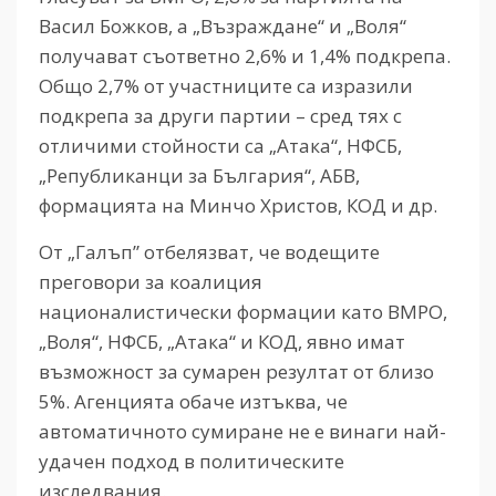
Васил Божков, а „Възраждане“ и „Воля“
получават съответно 2,6% и 1,4% подкрепа.
Общо 2,7% от участниците са изразили
подкрепа за други партии – сред тях с
отличими стойности са „Атака“, НФСБ,
„Републиканци за България“, АБВ,
формацията на Минчо Христов, КОД и др.
От „Галъп” отбелязват, че водещите
преговори за коалиция
националистически формации като ВМРО,
„Воля“, НФСБ, „Атака“ и КОД, явно имат
възможност за сумарен резултат от близо
5%. Агенцията обаче изтъква, че
автоматичното сумиране не е винаги най-
удачен подход в политическите
изследвания.