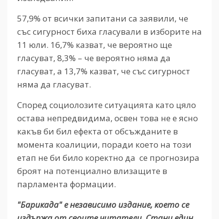
57,9% от всички запитани са заявили, че
със сигурност биха гласували в изборите на
11 юли. 16,7% казват, че вероятно ще
гласуват, 8,3% – че вероятно няма да
гласуват, а 13,7% казват, че със сигурност
няма да гласуват.
Според социолозите ситуацията като цяло
остава непредвидима, освен това не е ясно
какъв би бил ефекта от обсъжданите в
момента коалиции, поради което на този
етап не би било коректно да се прогнозира
броят на потенциално влизащите в
парламента формации.
"Барикада" е независимо издание, което се
издържа от своите читатели. Стани един