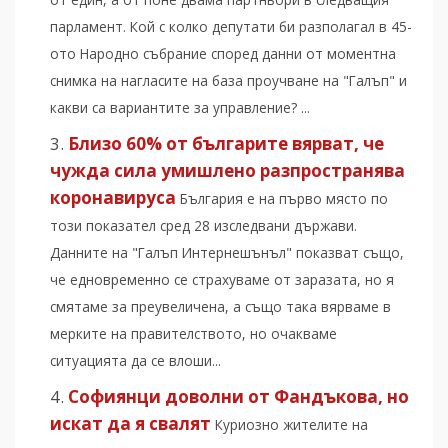
парламент. Кой с колко депутати би разполагал в 45-
ото Народно събрание според данни от моментна
снимка на нагласите на база проучване на "Галъп" и
какви са вариантите за управление? ...
Близо 60% от българите вярват, че
чужда сила умишлено разпространява
коронавируса
България е на първо място по
този показател сред 28 изследвани държави.
Данните на "Галъп Интернешънъл" показват също,
че едновременно се страхуваме от заразата, но я
смятаме за преувеличена, а също така вярваме в
мерките на правителството, но очакваме
ситуацията да се влоши...
Софиянци доволни от Фандъкова, но
искат да я свалят
Куриозно жителите на