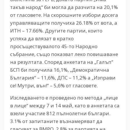
такъв народ“ би могла да разчита на 20,1%
от гласовете. На скорошните избори досега
управляващите получиха 26.18% от вота, а
ИТН – 17.66%. Другите партии, които
успяха да влязат в кратко
просъществувалото 45-то Народно
събрание, също показват леко повишаване
на резултата. Според анкетата на „Галъп”
БСП би получила 16,1%, „Демократична
България“ – 11,6%, ДПС – 11,2% а „Изправи
се! Мутри, вън!“ – 5,6% от гласовете.
Изследването е проведено по метода „лице
в лице“ между 7 и 14 май, като в анкетата са
взели участие 812 пълнолетни българи.
3.1% от запитаните възнамеряват да
гласуват за ВМРО, 2,8% за партията на