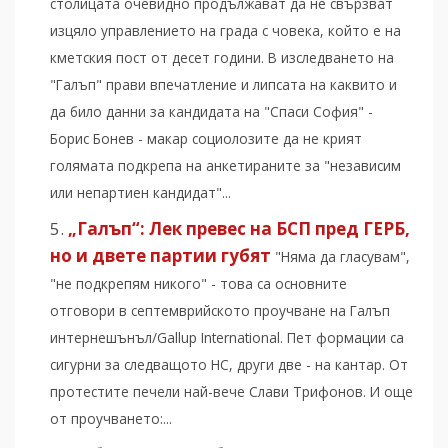
столицата очевидно продължават да не свързват
изцяло управлението на града с човека, който е на
кметския пост от десет години. В изследването на
"Галъп" прави впечатление и липсата на каквито и
да било данни за кандидата на "Спаси София" -
Борис Бонев - макар социолозите да не крият
голямата подкрепа на анкетираните за "независим
или непартиен кандидат"...
„Галъп“: Лек превес на БСП пред ГЕРБ,
но и двете партии губят
"Няма да гласувам",
"не подкрепям никого" - това са основните
отговори в септемврийското проучване на Галъп
интернешънъл/Gallup International​. Пет формации са
сигурни за следващото НС, други две - на кантар. От
протестите печели най-вече Слави Трифонов. И още
от проучването:...