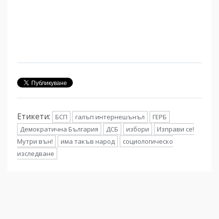
Етикети:
БСП
галъп интернешънъл
ГЕРБ
Демократична България
ДСБ
избори
Изправи се!
Мутри вън!
има такъв народ
социологическо
изследване