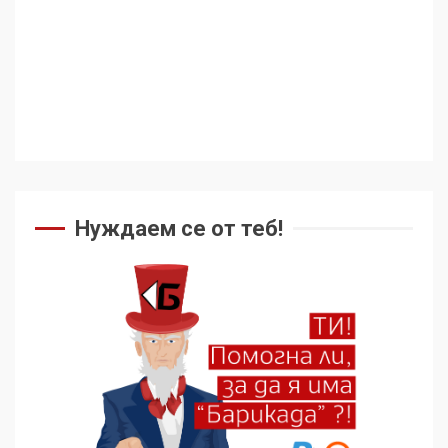
Аз съм изследовател на
геноцида. Навлизаме в
ужасяваща нова епоха
3
Съединените щати вече
дори не се преструват, че
не подкрепят терористи
Нуждаем се от теб!
4
Как се вземат милиони за
чужд труд
5
136 страни в ООН
подкрепиха Куба, България