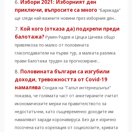
Избори 2021: Изборният ден
приключи, въпросите са много
"Барикада"
ще следи най-важните новини през изборния ден...
Кой кого (отказа да) подкрепи преди
балотажа?
Румен Радев и Цецка Цачева общо
привлякоха по-малко от половината
гласоподаватели на първи тур, а малката разлика
прави балотажа труден за прогнозиране...
Половината българи са изгубили
доходи, тревожността от Covid-19
намалява
Сондаж на "Галъп интернешънъл"
показва, че голямата част от анкетираните считат
икономическите мерки на правителството за
недостатъчни, като същевременно доходите им
намаляват заради коронавируса. Без да е изрично
посочена като корелация от социолозите, кривата