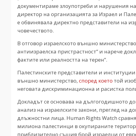
документираме злоупотреби и нарушения на
директор на организацията за Израел и Пале
е обвинявала директно представители на из
човечеството.
В отговор израелското външно министерство
антиизраелска пристрастност” и нарече докл
фактите или реалността на терен”.
Палестинските представители и институции 
външно министерство,
според което
той изоб
неговата дискриминационна и расистка поли
Докладът се основава на дългогодишното до
анализ на израелските закони, преглед на д
длъжностни лица. Human Rights Watch сравня
милиона палестинци в окупираните територи
приблизително същия брой израелци от евр