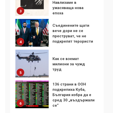
Навлизаме в
ужасяваща нова
3
епоха
Съединените щати
вече дори не се
преструват, че не
подкрепят терористи
4
Как се вземат
милиони за чужд
труд
5
136 страни в ООН
подкрепиха Куба,
България избра да е
сред 30 „въздържали
6
се“