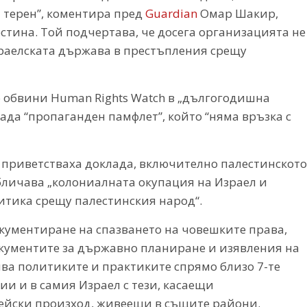
 терен”, коментира пред
Guardian
Омар Шакир,
стина. Той подчертава, че досега организацията не
раелската държава в престъпления срещу
 обвини Human Rights Watch в „дългогодишна
ада “пропаганден памфлет”, който “няма връзка с
приветстваха доклада, включително палестинското
личава „колониалната окупация на Израел и
тика срещу палестинския народ“.
кументиране на спазването на човешките права,
окументите за държавно планиране и изявления на
ва политиките и практиките спрямо близо 7-те
и и в самия Израел с тези, касаещи
ейски произход, живеещи в същите райони.