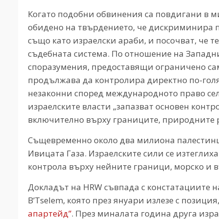
Когато подобни обвинения са повдигани в м
обидено на твърдението, че дискриминира п
също като израелски араби, и посочват, че 
съдебната система. По отношение на Западни
споразумения, предоставящи ограничено сам
продължава да контролира директно по-голя
незаконни според международното право сел
израелските власти „запазват основен контр
включително върху границите, природните р
Същевременно около два милиона палестинци
Ивицата Газа. Израелските сили се изтеглиха 
контрола върху нейните граници, морско и 
Докладът на HRW съвпада с констатациите 
B’Tselem, която през януари излезе с позиция
апартейд”
. През миналата година друга изра