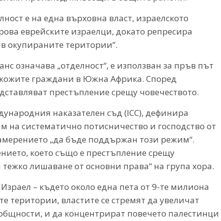
ност е на една върховна власт, израелското
ова еврейските израелци, докато репресира
 в окупираните територии”.
нс означава „отделност“, е използван за пръв път
нокожите граждани в Южна Африка. Според
дставляват престъпление срещу човечеството.
дународния наказателен съд (ICC), дефинира
 на систематично потисничество и господство от
 намерението „да бъде поддържан този режим“.
ението, което също е престъпление срещу
 тежко лишаване от основни права“ на група хора.
 Израел – където около една пета от 9-те милиона
те територии, властите се стремят да увеличат
 общности, и да концентрират повечето палестинци