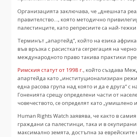
Организацията заключава, че „днешната реал
правителство…, която методично привилегир
палестинците, като репресиите са най-тежки
Терминът „апартейд”, който на езика африкаа
във връзка с расистката сегрегация на чер
международното право такива практики пре
Римския статут от 1998 г.
, който създава Меж
апартейда като „институционализиран режим
една расова група над която и да е друга“ с
Гоненията срещу определени части от насел
човечеството, се определят като „умишлено и
Human Rights Watch заявява, че както в самия
граждани са палестинци, така и в окупирани
максимално земята, достъпна за еврейските