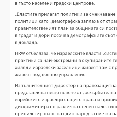
в гъсто населени градски центрове.
„Властите прилагат политики за смекчаване 
политици като „демографска заплаха от стра
правителственият план за общината си поста
в града” и дори посочва демографските съот
в доклада.
HRW отбелязва, че израелските власти „сис
практики са най-екстремни в окупираните т
хиляди израелски заселници живеят там с п
живеят под военно управление.
Изпълнителният директор на правозащитната
представлява нещо повече от „оскърбителна 
еврейските израелци същите права и приви
дискриминират в различна степен палестинци
привилегироване на един народ за сметка на 