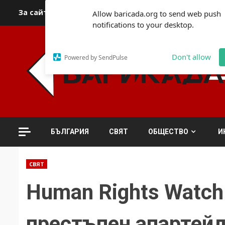
Skip
За сайта
Автори
За контакти
За реклама
Полит
Allow baricada.org to send web push
to
notifications to your desktop.
content
Don't allow
Powered by SendPulse
БЪЛГАРИЯ
СВЯТ
ОБЩЕСТВО
И
СВЯТ
Human Rights Watch
престъпен апартей