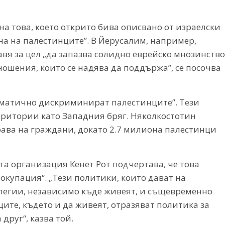
на това, което открито бива описвано от израелски
на на палестинците”. В Йерусалим, например,
вя за цел „да запазва солидно еврейско мнозинство
ношения, които се надява да поддържа”, се посочва
тематично дискриминират палестинците”. Тези
еритории като Западния бряг. Няколкостотин
рава на граждани, докато 2.7 милиона палестинци
 организация Кенет Рот подчертава, че това
окупация“. „Тези политики, които дават на
легии, независимо къде живеят, и същевременно
те, където и да живеят, отразяват политика за
друг“, казва той.