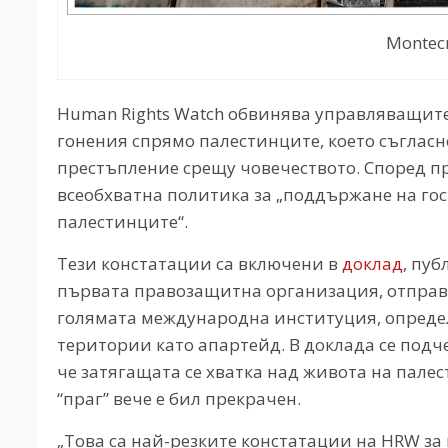
Montecr
Human Rights Watch обвинява управляващите
гонения спрямо палестинците, което съглас
престъпление срещу човечеството. Според 
всеобхватна политика за „поддържане на го
палестинците“.
Тези констатации са включени в
доклад
, пуб
първата правозащитна организация, отправя
голямата международна институция, опреде
територии като апартейд. В доклада се подче
че затягащата се хватка над живота на палес
“праг” вече е бил прекрачен.
„Това са най-резките констатации на HRW за 