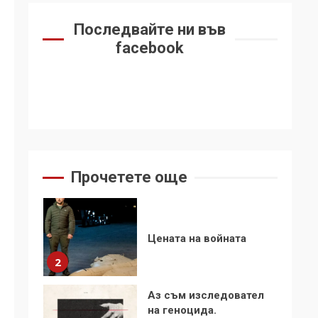
6
се“
Последвайте ни във
Удължаването на
facebook
„Чат контрола“ в ЕС е
обида за
демокрацията
7
За 100-годишнината
на Фидел Кастро –
изкачване на Черни
връх по неговите
1
Прочетете още
стъпки от 1972 г.
Цената на войната
2
Аз съм изследовател
на геноцида.