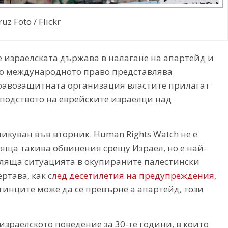
uz Foto / Flickr
 израелската държава в налагане на апартейд и
но международното право представлява
правозащитната организация властите прилагат
сподството на еврейските израелци над
ликуван във вторник. Human Rights Watch не е
ща такива обвинения срещу Израел, но е най-
ляща ситуацията в окупираните палестински
ртава, как с
лед десетилетия на предупреждения
,
тинците може да се превърне а апартейд, този
израелското поведение за 30-те години, в които