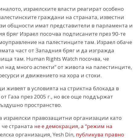
иналото, израелските власти реагират особено
алестинските граждани на страната, известни
тези общности имат представители в парламента и
я бряг Израел посочва подписаните през 90-те
оуправление на палестинците там. Израел обаче
мата част от Западния бряг и да изгражда
ища там. Human Rights Watch посочва, че
ол над много аспекти” от живота на палестинците,
есурси и движението на хора и стоки.
 живеят в условията на стриктна блокада в
от Газа през 2005 г., но все още поддържат
въздушно пространство.
на израелски правозащитни организации като
, че страната
не е демокрация, а “режим на
елска организация, Yesh Din,
публикува правно