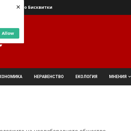
×
ика относно Бисквитки
Allow
КОНОМИКА
НЕРАВЕНСТВО
ЕКОЛОГИЯ
МНЕНИЯ
ологиите на неолибералното общество,