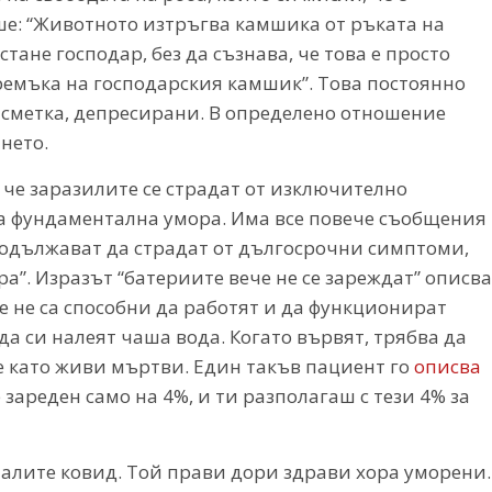
е: “Животното изтръгва камшика от ръката на
стане господар, без да съзнава, че това е просто
ремъка на господарския камшик”. Това постоянно
 сметка, депресирани. В определено отношение
нето.
, че заразилите се страдат от изключително
а фундаментална умора. Има все повече съобщения
продължават да страдат от дългосрочни симптоми,
а”. Изразът “батериите вече не се зареждат” описва
е не са способни да работят и да функционират
да си налеят чаша вода. Когато вървят, трябва да
 се като живи мъртви. Един такъв пациент го
описва
 зареден само на 4%, и ти разполагаш с тези 4% за
аналите ковид. Той прави дори здрави хора уморени.