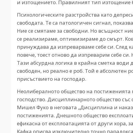
и изтощението. Правилният тип изтощение б
Психологическите разстройства като депреси
свободата. Те са патологичен сигнал, показв
Ние се смятаме за свободни. Но всъщност ние
се реализираме, оптимизираме до смърт. Ко
принуждава да изпреварваме себе си. След к
повече, тоест отново да изпреварим себе си.
Тази абсурдна логика в крайна сметка води д
свободен, но реално е роб. Той е абсолютен р
присъствието на господар.
Неолибералното общество на постиженията 
господство. Дисциплинарното общество със с
Мишел Фуко в неговата „Дисциплина и наказ
постиженията. Днешното общество експлоати
ефикасна от експлоатацията от други хора, з
Кафка описва изключително точно парадокса н