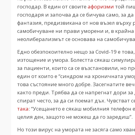
господар. В един от своите
афоризми
той пиш
господаря и започва да се бичува само, за да 
фантазия, предизвикана от нов възел върху 
самобичуване ни прави уморени и, в крайна
неолиберализмът се основава на самобичува
Едно обезпокоително нещо за Covid-19 е това
изтощение и умора. Болестта сякаш симулир
за пациенти, които са се възстановили, но 
един от които е “синдром на хроничната умор
това състояние много добре. Засегнатите веч
както преди. Трябва да се напрегнат дори за 
спират често, за да си поемат дъх. Чувстват
така
: “Усещането е сякаш мобилния телефон е
целия ден, защото не можеш да го заредиш”.
Но този вирус на умората не засяга само хв