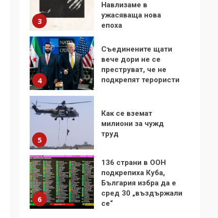
Навлизаме в
ужасяваща нова
3
епоха
Съединените щати
вече дори не се
преструват, че не
подкрепят терористи
4
Как се вземат
милиони за чужд
труд
5
136 страни в ООН
подкрепиха Куба,
България избра да е
сред 30 „въздържали
6
се“