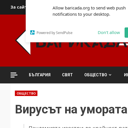
Skip
За сайта
Автори
За контакти
За реклама
Полит
Allow baricada.org to send web push
to
notifications to your desktop.
content
Don't allow
Powered by SendPulse
БЪЛГАРИЯ
СВЯТ
ОБЩЕСТВО
И
ОБЩЕСТВО
Вирусът на умората
Пандемията изостри до крайност пат