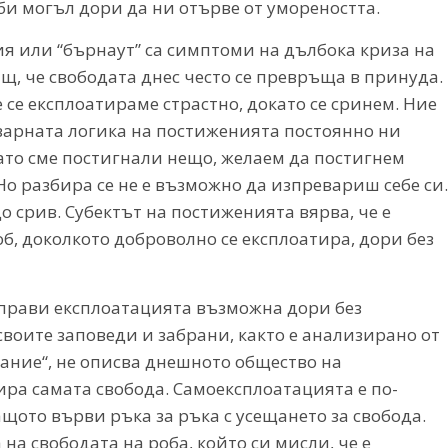
и могъл дори да ни отърве от умореността.
я или “бърнаут” са симптоми на дълбока криза на
ащ, че свободата днес често се превръща в принуда.
 се експлоатираме страстно, докато се сринем. Ние
варната логика на постиженията постоянно ни
ато сме постигнали нещо, желаем да постигнем
 Но разбира се не е възможно да изпревариш себе си.
о срив. Субектът на постиженията вярва, че е
об, доколкото доброволно се експлоатира, дори без
прави експлоатацията възможна дори без
воите заповеди и забрани, както е анализирано от
ание“, не описва днешното общество на
ра самата свобода. Самоексплоатацията е по-
ащото върви ръка за ръка с усещането за свобода.
а свободата на роба, който си мисли, че е