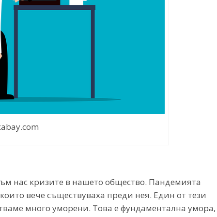
xabay.com
 към нас кризите в нашето общество. Пандемията
оито вече съществуваха преди нея. Един от тези
стваме много уморени. Това е фундаментална умора,