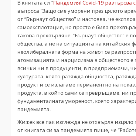
В книгата си “
Пандемия! Covid-19 разтърсва с
въпроса “Защо сме уморени през цялото врем
от “Бърнаут общество” и настоява, че експло
самоексплотация, но просто е била прехвърле
такова прехвърляне. “Бърнаут общество” е п
общества, а не на ситуацията на китайския 
неолибералната форма на живот се разпрости
атомизацията и нарцисизма в обществото е
всички ни в продуценти, в предприемачи, чи
културата, която разяжда общността, разяжд
продукт и се излагаме перманентно на показ.
продукта, в който сами се превръщаме, ни 
фундаменталната умореност, която характер
пандемията.
Жижек все пак изглежда не отхвърля изцяло 
от книгата си за пандемията пише, че “Работ