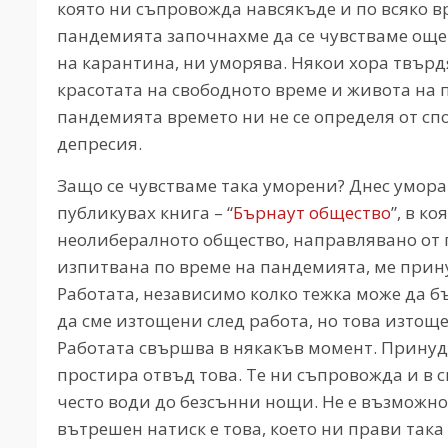
която ни съпровожда навсякъде и по всяко вр
пандемията започнахме да се чувстваме още
на карантина, ни уморява. Някои хора твърд
красотата на свободното време и живота на 
пандемията времето ни не се определя от спо
депресия.
Защо се чувстваме така уморени? Днес умора
публикувах книга – “
Бърнаут общество
”, в к
неолибералното общество, направлявано от 
изпитвана по време на пандемията, ме прин
Работата, независимо колко тежка може да б
да сме изтощени след работа, но това изтощ
Работата свършва в някакъв момент. Принудат
простира отвъд това. Те ни съпровожда и в с
често води до безсънни нощи. Не е възможно
вътрешен натиск е това, което ни прави так