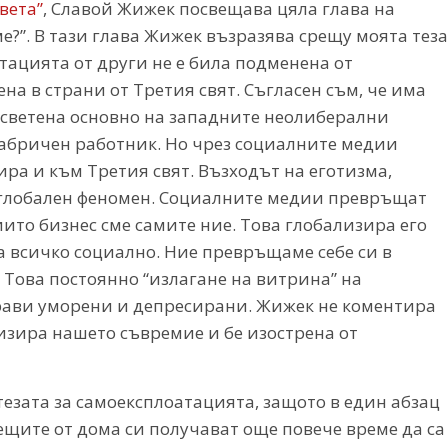
вета”
, Славой Жижек посвещава цяла глава на
е?”. В тази глава Жижек възразява срещу моята теза
атацията от други не е била подменена от
на в страни от Третия свят. Съгласен съм, че има
осветена основно на западните неолиберални
фабричен работник. Но чрез социалните медии
ра и към Третия свят. Възходът на еготизма,
 глобален феномен. Социалните медии превръщат
ито бизнес сме самите ние. Това глобализира его
а всичко социално. Ние превръщаме себе си в
 Това постоянно “излагане на витрина” на
прави уморени и депресирани. Жижек не коментира
изира нашето съвремие и бе изострена от
тезата за самоексплоатацията, защото в един абзац
ещите от дома си получават още повече време да са