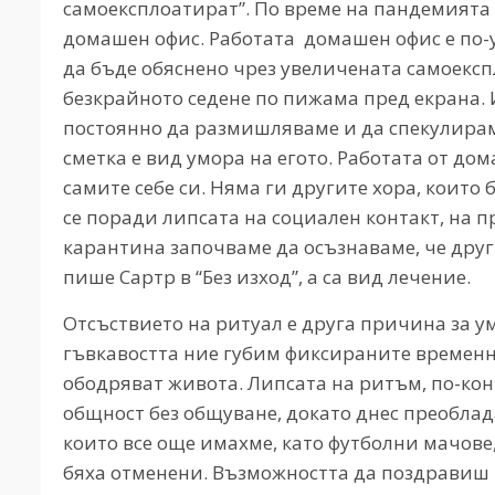
самоексплоатират”. По време на пандемията
домашен офис. Работата домашен офис е по-у
да бъде обяснено чрез увеличената самоекспл
безкрайното седене по пижама пред екрана. 
постоянно да размишляваме и да спекулирам
сметка е вид умора на егото. Работата от дом
самите себе си. Няма ги другите хора, които
се поради липсата на социален контакт, на п
карантина започваме да осъзнаваме, че други
пише Сартр в “Без изход”, а са вид лечение.
Отсъствието на ритуал е друга причина за у
гъвкавостта ние губим фиксираните временн
ободряват живота. Липсата на ритъм, по-кон
общност без общуване, докато днес преоблад
които все още имахме, като футболни мачове,
бяха отменени. Възможността да поздравиш 