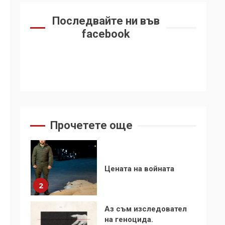
6
се“
Последвайте ни във
Удължаването на
facebook
„Чат контрола“ в ЕС е
обида за
демокрацията
7
За 100-годишнината
на Фидел Кастро –
изкачване на Черни
връх по неговите
1
Прочетете още
стъпки от 1972 г.
Цената на войната
2
Аз съм изследовател
на геноцида.