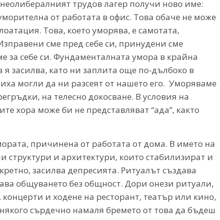
 неолибералният трудов лагер получи ново име:
морителна от работата в офис. Това обаче не може
оатация. Това, което уморява, е самотата,
Изправени сме пред себе си, принудени сме
е за себе си. Фундаменталната умора в крайна
а я засилва, като ни заплита още по-дълбоко в
 биха могли да ни разсеят от нашето его. Уморяваме
регръдки, на телесно докосване. В условия на
те хора може би не представляват “ада”, както
мората, причинена от работата от дома. В името на
и структури и архитектури, които стабилизират и
кретно, засилва депресията. Ритуалът създава
ава общуването без общност. Дори онези ритуали,
 концерти и ходене на ресторант, театър или кино,
някого сърдечно намаля бремето от това да бъдеш