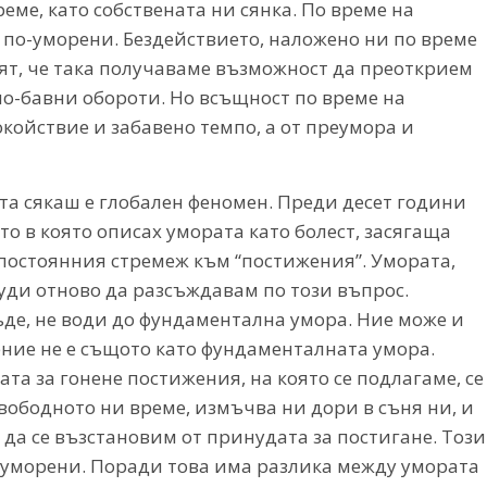
еме, като собствената ни сянка. По време на
 по-уморени. Бездействието, наложено ни по време
ят, че така получаваме възможност да преоткрием
по-бавни обороти. Но всъщност по време на
койствие и забавено темпо, а от преумора и
та сякаш е глобален феномен. Преди десет години
оято в която описах умората като болест, засягаща
постоянния стремеж към “постижения”. Умората,
уди отново да разсъждавам по този въпрос.
ъде, не води до фундаментална умора. Ние може и
ение не е същото като фундаменталната умора.
а за гонене постижения, на която се подлагаме, се
вободното ни време, измъчва ни дори в съня ни, и
 да се възстановим от принудата за постигане. Този
а уморени. Поради това има разлика между умората