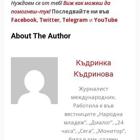
Нуждаем се от теб!
Виж как можеш да
помогнеш–тук!
Последвайте ни във
Facebook
,
Twitter
,
Telegram
и
YouTube
About The Author
Къдринка
Къдринова
Журналист
международник.
Работила е във
вестниците „Народна
младеж”, „Диалог”, „24
часа”, „Сега”, „Монитор”,
била е зам.-главен