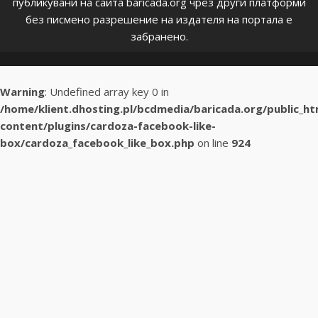
публикувани на сайта baricada.org чрез други платформи
без писмено разрешение на издателя на портала е
забранено.
Warning
: Undefined array key 0 in
/home/klient.dhosting.pl/bcdmedia/baricada.org/public_h
content/plugins/cardoza-facebook-like-
box/cardoza_facebook_like_box.php
on line
924