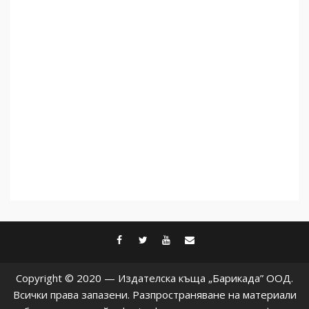
Как се вземат милиони за
чужд труд
5
facebook
twitter
youtube
contact@baric
Copyright © 2020 — Издателска къща „Барикада” ООД.
Всички права запазени. Разпространяване на материали