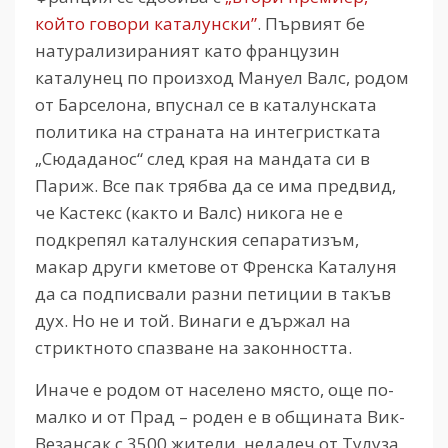
който говори каталунски”
. Първият бе
натурализираният като французин
каталунец по произход Мануел Валс, родом
от Барселона, впуснал се в каталунската
политика на страната на интегристката
„Сюдаданос“ след края на мандата си в
Париж. Все пак трябва да се има предвид,
че Кастекс (както и Валс) никога не е
подкрепял каталунския сепаратизъм,
макар други кметове от Френска Каталуня
да са подписвали разни петиции в такъв
дух. Но не и той. Винаги е държал на
стриктното спазване на законността.
Иначе е родом от населено място, още по-
малко и от Прад – роден е в общината Вик-
Везансак с 3500 жители, недалеч от Тулуза,