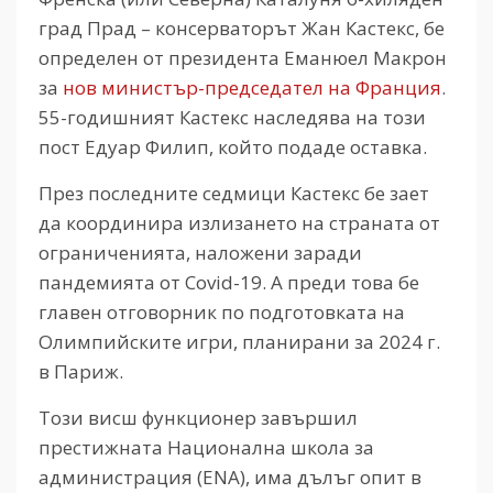
град Прад – консерваторът Жан Кастекс, бе
определен от президента Еманюел Макрон
за
нов министър-председател на Франция
.
55-годишният Кастекс наследява на този
пост Едуар Филип, който подаде оставка.
През последните седмици Кастекс бе зает
да координира излизането на страната от
ограниченията, наложени заради
пандемията от Covid-19. А преди това бе
главен отговорник по подготовката на
Олимпийските игри, планирани за 2024 г.
в Париж.
Този висш функционер завършил
престижната Национална школа за
администрация (ENA), има дълъг опит в