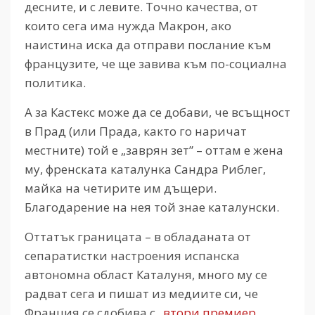
десните, и с левите. Точно качества, от
които сега има нужда Макрон, ако
наистина иска да отправи послание към
французите, че ще завива към по-социална
политика.
А за Кастекс може да се добави, че всъщност
в Прад (или Прада, както го наричат
местните) той е „заврян зет” – оттам е жена
му, френската каталунка Сандра Риблег,
майка на четирите им дъщери.
Благодарение на нея той знае каталунски.
Оттатък границата – в обладаната от
сепаратистки настроения испанска
автономна област Каталуня, много му се
радват сега и пишат из медиите си, че
Франция се сдобива с
„втори премиер,