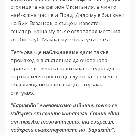
столицата на регион Окситания, в чиято
най-южна част е и Прад. Дядо му е бил кмет
на Вик-Везансак, а също и известен
сенатор. Баща му пък е оглавявал местния
ръгби-клуб. Майка му е била учителка.
Тепърва ще наблюдаваме дали такъв
произход е в състояние да очовечава
правителствената политика на една дясна
партия или просто ще служи за временно
подслаждане на все същото горчиво
статукво.
"Барикада" е независимо издание, което се
издържа от своите читатели. Стани един
от тях! Ако този материал ти е харесал,
подкрепи съществуването на "Барикада".