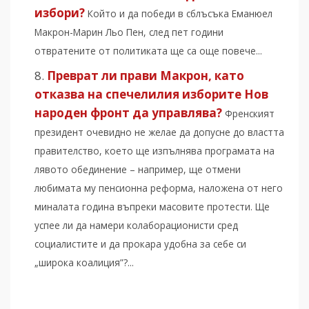
избори?
Който и да победи в сблъсъка Еманюел
Макрон-Марин Льо Пен, след пет години
отвратените от политиката ще са още повече...
Преврат ли прави Макрон, като
отказва на спечелилия изборите Нов
народен фронт да управлява?
Френският
президент очевидно не желае да допусне до властта
правителство, което ще изпълнява програмата на
лявото обединение – например, ще отмени
любимата му пенсионна реформа, наложена от него
миналата година въпреки масовите протести. Ще
успее ли да намери колаборационисти сред
социалистите и да прокара удобна за себе си
„широка коалиция”?...