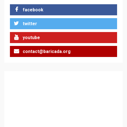
стъпки от 1972 г.
1
facebook
twitter
Цената на войната
youtube
2
contact@baricada.org
Аз съм изследовател на
геноцида. Навлизаме в
ужасяваща нова епоха
3
Съединените щати вече
дори не се преструват, че
не подкрепят терористи
4