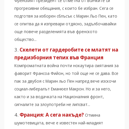
Френският президент се отметна от всичките си
прогресивни обещания, с които бе избран. Сега се
подготвя за изборен сблъсък с Марин Льо Пен, като
се опитва да я изпревари отдясно, задълбочавайки
още повече разделенията във френското
общество...
Скелети от гардеробите се млатят на
предизборния тепих във Франция
Компроматната война почти нокаутира смятания за
фаворит Франсоа Фийон, но той още не се дава. Все
пак за двубоя с Марин льо Пен напред вече изскочи
социал-либералът Еманюел Макрон. Но и за него,
както и за водачката на Националния фронт,
сигналите за злоупотреби не липсват...
Франция: А сега накъде?
Отмина
шумотевицата, вече е известен най-младият