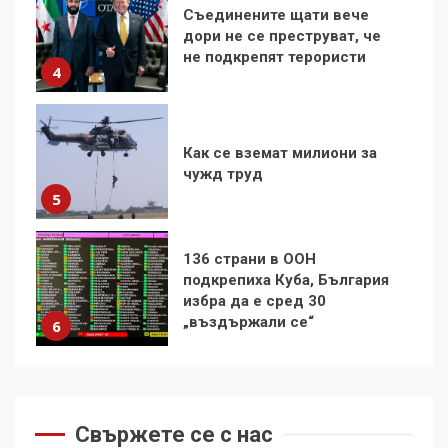
Как се вземат милиони за
чужд труд
5
136 страни в ООН
подкрепиха Куба, България
избра да е сред 30
„въздържали се“
6
Удължаването на „Чат
контрола“ в ЕС е обида за
демокрацията
7
За 100-годишнината на
Фидел Кастро – изкачване
Свържете се с нас
на Черни връх по неговите