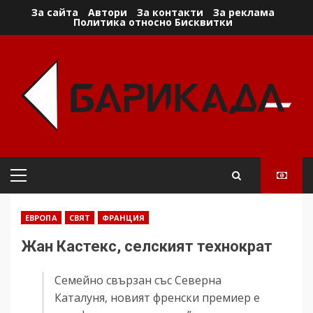
Skip
За сайта
Автори
За контакти
За реклама
Политика относно Бисквитки
to
content
Primary
Menu
ЕВРОПА
СВЯТ
ФРАНЦИЯ
Жан Кастекс, селският технократ
Семейно свързан със Северна
Каталуня, новият френски премиер е