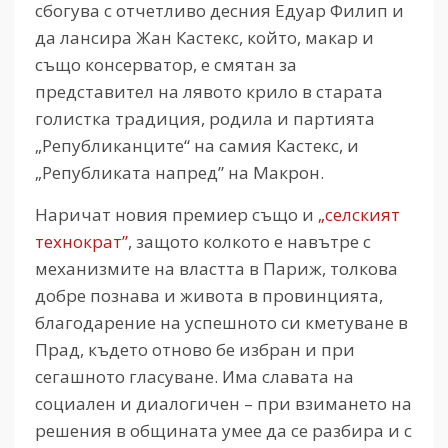
сбогува с отчетливо десния Едуар Филип и
да лансира Жан Кастекс, който, макар и
също консерватор, е смятан за
представител на лявото крило в старата
голистка традиция, родила и партията
„Републиканците“ на самия Кастекс, и
„Републиката напред” на Макрон.
Наричат новия премиер също и
„селският
технократ”
, защото колкото е навътре с
механизмите на властта в Париж, толкова
добре познава и живота в провинцията,
благодарение на успешното си кметуване в
Прад, където отново бе избран и при
сегашното гласуване. Има славата на
социален и диалогичен – при взимането на
решения в общината умее да се разбира и с