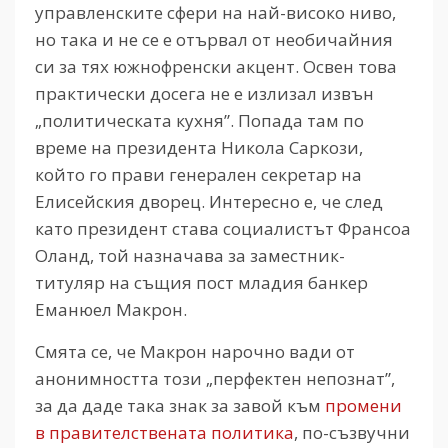
управленските сфери на най-високо ниво,
но така и не се е отървал от необичайния
си за тях южнофренски акцент. Освен това
практически досега не е излизал извън
„политическата кухня”. Попада там по
време на президента Никола Саркози,
който го прави генерален секретар на
Елисейския дворец. Интересно е, че след
като президент става социалистът Франсоа
Оланд, той назначава за заместник-
титуляр на същия пост младия банкер
Еманюел Макрон.
Смята се, че Макрон нарочно вади от
анонимността този „перфектен непознат”,
за да даде така знак за завой към
промени
в правителствената политика
, по-съзвучни