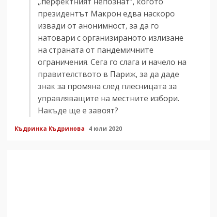
„перфектният непознат”, когото
президентът Макрон едва наскоро
извади от анонимност, за да го
натовари с организираното излизане
на страната от пандемичните
ограничения. Сега го слага и начело на
правителството в Париж, за да даде
знак за промяна след плесницата за
управляващите на местните избори.
Накъде ще е завоят?
Къдринка Къдринова
4 юли 2020