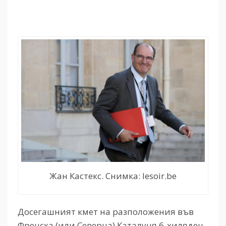
Жан Кастекс. Снимка: lesoir.be
Досегашният кмет на разположения във
Френска (или Северна) Каталуня 6-хиляден