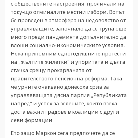
с обществените настроения, проличали на
току-що отминалите местни избори. Вотът
бе проведен в атмосфера на недоволство от
управляващите, започнало да се трупа още
много преди пандемията допълнително да
влоши социално-икономическите условия.
Нека припомним едногодишните протести
на „жълтите жилетки” и упоритата и дълга
стачка срещу прокарваната от
правителството пенсионна реформа. Така
че урните очаквано донесоха срив за
управляващата дясна партия „Републиката
напред” и успех за зелените, които взеха
доста важни градове в коалиции с други
леви формации.
Ето защо Маркон сега предпочете да се