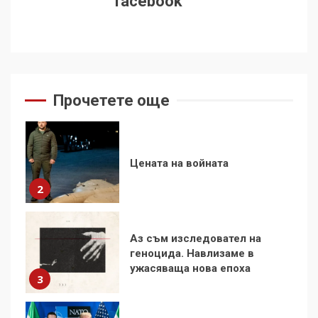
facebook
стъпки от 1972 г.
1
Цената на войната
Прочетете още
2
Аз съм изследовател на
геноцида. Навлизаме в
ужасяваща нова епоха
3
Съединените щати вече
дори не се преструват, че
не подкрепят терористи
4