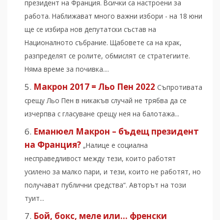
президент на Франция. Всички са настроени за
работа. Наближават много важни избори - на 18 юни
ще се избира нов депутатски състав на
Националното събрание. Щабовете са на крак,
разпределят се ролите, обмислят се стратегиите.
Няма време за почивка....
Макрон 2017 = Льо Пен 2022
Съпротивата
срещу Льо Пен в никакъв случай не трябва да се
изчерпва с гласуване срещу нея на балотажа...
Еманюел Макрон – бъдещ президент
на Франция?
„Налице е социална
несправедливост между тези, които работят
усилено за малко пари, и тези, които не работят, но
получават публични средства“. Авторът на този
туит...
Бой, бокс, меле или… френски