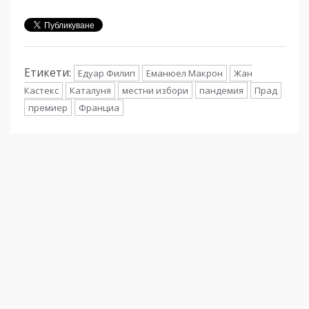
Етикети:
Едуар Филип
Еманюел Макрон
Жан
Кастекс
Каталуня
местни избори
пандемия
Прад
премиер
Франциа