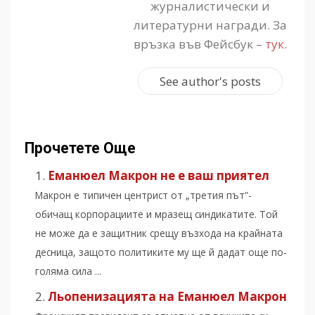
журналистически и
литературни награди. За
връзка във Фейсбук –
тук
.
See author's posts
Прочетете Още
Еманюел Макрон не е ваш приятел
Макрон е типичен центрист от „третия път”-
обичащ корпорациите и мразещ синдикатите. Той
не може да е защитник срещу възхода на крайната
десница, защото политиките му ще й дадат още по-
голяма сила ...
Льопенизацията на Еманюел Макрон