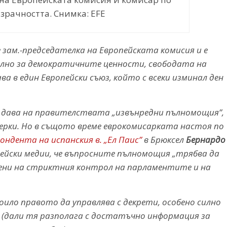
зрачността. Снимка: EFE
 е зам.-председателка на Европейската комисия и е
елно за демократичните ценности, свободата на
 в един Европейски съюз, който с всеки изминал ден
с дава на правителствата „извънредни пълномощия”,
ерки. Но в същото време еврокомисарката настоя по
ндента на испанския в. „Ел Паис”
в Брюксел
Бернардо
ейски медии, че въпросните пълномощия „трябва да
нени на стриктния контрол на парламентите и на
оило правото да управлява с декрети, особено силно
(дали тя разполага с достатъчно информация за