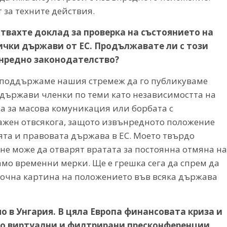
 за техните действия.
отвахте доклад за проверка на състоянието на
ички държави от ЕС. Продължавате ли с този
ънредно законодателство?
 поддържаме нашия стремеж да го публикуваме
 държави членки по теми като независимостта на
та за масова комуникация или борбата с
важен отвсякога, защото извънредното положение
та и правовата държава в ЕС. Моето твърдо
не може да отварят вратата за постоянна отмяна на
амо временни мерки. Ще е грешка сега да спрем да
очна картина на положението във всяка държава
о в Унгария. В цяла Европа финансовата криза и
о виртуални и филтрирани пресконференции,