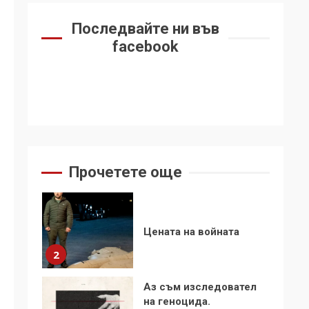
6
се“
Последвайте ни във
Удължаването на
facebook
„Чат контрола“ в ЕС е
обида за
демокрацията
7
За 100-годишнината
на Фидел Кастро –
изкачване на Черни
връх по неговите
1
Прочетете още
стъпки от 1972 г.
Цената на войната
2
Аз съм изследовател
на геноцида.