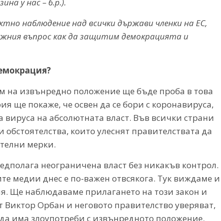
а у нас – б.р.).
ктно наблюдение над всички държави членки на ЕС,
жния въпрос как да защитим демокрацията и
демокрация?
им на извънредно положение ще бъде проба в това
я ще покаже, че освен да се бори с коронавируса,
 вируса на абсолютната власт. Във всички страни
обстоятелства, които улеснят правителствата да
ителни мерки.
редполага неограничена власт без никакъв контрол.
е медии днес е по-важен отвсякога. Тук виждаме и
ия. Ще наблюдаваме прилагането на този закон и
 Виктор Орбан и неговото правителство уверяват,
 да има злоупотреби с извънредното положение.