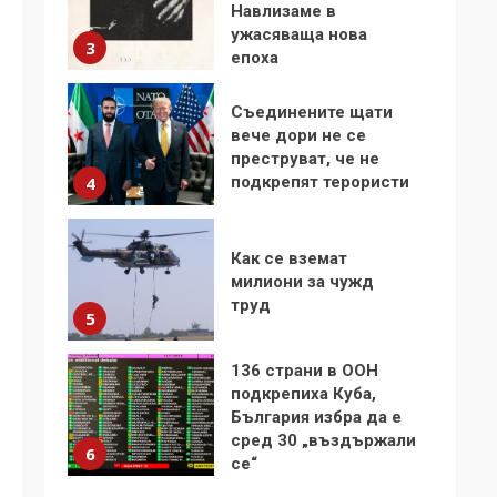
Навлизаме в
ужасяваща нова
3
епоха
Съединените щати
вече дори не се
преструват, че не
подкрепят терористи
4
Как се вземат
милиони за чужд
труд
5
136 страни в ООН
подкрепиха Куба,
България избра да е
сред 30 „въздържали
6
се“