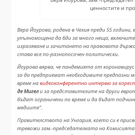
ценностите и про
Вера Йоурова, родена в Чехия преди 55 години,
упълномощена да бди за много неща, включит
изразяване и зачитането на правовата държава
става все по-разнопосочен политически.
Йоурова вярва, че пандемията от коронавиру
за да предприемат необходимите предпазни м
време на
видеоконферентно интервю за кореспо
де Мигел
и за представителите на други европ
бъдат ограничени по време и да бъдат подчи
медиите”.
Правителството на Унгария, което си е присв
тревожи зам.-председателката на Комисията 