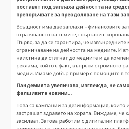
поставят под заплаха дейността на средс
препоръчвате за преодоляване на тази за
Всъщност има две заплахи – финансовите з
отразяването на темите, свързани с коронави
Първо, за да се гарантира, че извънредните м
ограничаване на дейността на медиите. И вт
наистина да стигнат до медиите и да компе
реклама, който е факт, въпреки огромното р
медии. Имаме добър пример с помощите в т
Пандемията увеличава, изглежда, не само
фалшивите новини…
Това са кампании за дезинформация, които 
застрашат здравето на хората. Виждаме, че к
засилват. Затова работим с дигитални плат
приоритет на достоверните източници. Довол