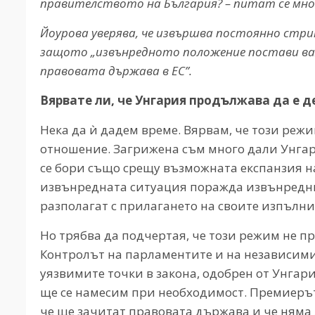
правителството на България? – питат се мнозин
Йоурова уверява, че извършва постоянно стри
защото „извънредното положение постави ва
правовата държава в ЕС”.
Вярвате ли, че Унгария продължава да е 
Нека да ѝ дадем време. Вярвам, че този реж
отношение. Загрижена съм много дали Унгари
се бори също срещу възможната експанзия на
извънредната ситуация поражда извънредни 
разполагат с прилагането на своите изпълн
Но трябва да подчертая, че този режим не п
Контролът на парламентите и на независимит
уязвимите точки в закона, одобрен от Унгар
ще се намесим при необходимост. Премиерът
че ще зачитат правовата държава и че няма