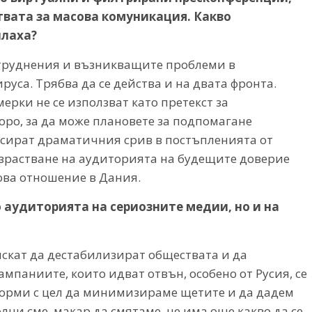
твата за масова комуникация. Какво
плаха?
атруднения и възникващите проблеми в
руса. Трябва да се действа и на двата фронта.
ерки не се използват като претекст за
оро, за да може плановете за подпомагане
нсират драматичния срив в постъпленията от
азрастване на аудиторията на будещите доверие
ова отношение в Дания.
 аудиторията на сериозните медии, но и на
искат да дестабилизират обществата и да
ампаниите, които идват отвън, особено от Русия, се
форми с цел да минимизираме щетите и да дадем
ни сме, макар да смятаме, че има още какво да се