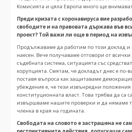
Комисията и цяла Европа много ще внимават
Преди кризата с коронавируса вие разраб
свободите и на правовата държава във вс
проект? Той важи ли още в период на изв
Продължаваме да работим по този доклад и
наесен. Вече получаваме отговори от всички
съдебната система, ситуацията със средства
корупцията. Смятам, че докладът днес е по-
поставя въпроса как защитаваме демокрация
убеждение е, че тези извънредни положения 
конституционната власт. Това трябва да са с
извършваме нашите проверки и да нямаме т
членка в края на годината.
Свободата на словото е застрашена не сам
рестриктивните действия, допускащи сам