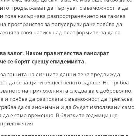
ито продължават да търгуват с възможността да
и това насърчава разпространението на такива
 на пространство за популяризиране трябва да
жнява своя натиск над платформите, за да го
ва залог. Някои правителства лансират
че се борят срещу епидемията.
 за защита на личните данни вече предвижда
ост да се защити общественото здраве. Но трябва
зването на приложенията следва да е доброволно.
ие и трябва да разполага с възможност да прекъсва
трябва да са анонимни и да бъдат използвани само
 да е само временно. В близките седмици ще
и приложения.