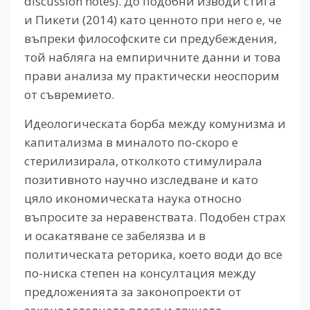
discussion notes). До подобни изводи стига
и Пикети (2014) като ценното при него е, че
въпреки философските си предубеждения,
той набляга на емпиричните данни и това
прави анализа му практически неоспорим
от съвремието.
Идеологическата борба между комунизма и
капитализма в миналото по-скоро е
стерилизирала, отколкото стимулирала
позитивното научно изследване и като
цяло икономическата наука относно
въпросите за неравенствата. Подобен страх
и осакатяване се забелязва и в
политическата реторика, което води до все
по-ниска степен на консултация между
предложенията за законопроекти от