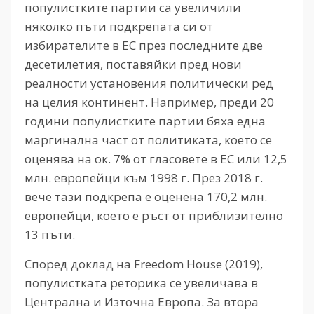
популистките партии са увеличили
няколко пъти подкрепата си от
избирателите в ЕС през последните две
десетилетия, поставяйки пред нови
реалности установения политически ред
на целия континент. Например, преди 20
години популистките партии бяха една
маргинална част от политиката, което се
оценява на ок. 7% от гласовете в ЕС или 12,5
млн. европейци към 1998 г. През 2018 г.
вече тази подкрепа е оценена 170,2 млн.
европейци, което е ръст от приблизително
13 пъти.
Според доклад на Freedom House (2019),
популистката реторика се увеличава в
Централна и Източна Европа. За втора