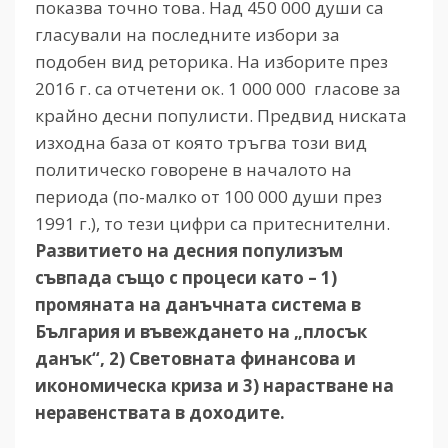
показва точно това. Над 450 000 души са
гласували на последните избори за
подобен вид реторика. На изборите през
2016 г. са отчетени ок. 1 000 000 гласове за
крайно десни популисти. Предвид ниската
изходна база от която тръгва този вид
политическо говорене в началото на
периода (по-малко от 100 000 души през
1991 г.), то тези цифри са притеснителни.
Развитието на десния популизъм
съвпада също с процеси като – 1)
промяната на данъчната система в
България и въвеждането на „плосък
данък“, 2) Световната финансова и
икономическа криза и 3) нарастване на
неравенствата в доходите.