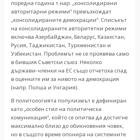
поредна година т.нар. „консолидирани
авторитарни режими“ превъзхождат
„консолидираните демокрации“. Списъкът
на консолидираните авторитетни режими
включва Азербайджан, Беларус, Казахстан,
Русия, Таджикистан, Туркменистан и
Узбекистан. Проблемът не се проявява само
в бившия Съветски съюз. Няколко
държави-членки на ЕС също отчетоха спад
в оценките им за нивото на демокрация
(напр. Полша и Унгария).
В политологията популизмът е дефиниран
като „особен стил на политическа
комуникация“, който се опитва да достигне
максимално близо до обикновения човек,
но в същото време опонира на системните