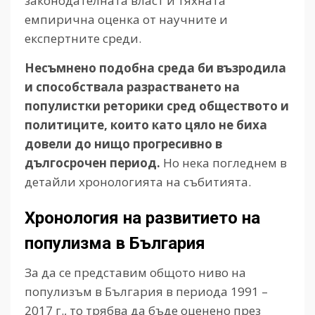
законодателната власт и тяхната
емпирична оценка от научните и
експертните среди.
Несъмнено подобна среда би възродила
и способствала разрастването на
популистки реторики сред обществото и
политиците, които като цяло не биха
довели до нищо прогресивно в
дългосрочен период.
Но нека погледнем в
детайли хронологията на събитията.
Хронология на развитието на
популизма в България
За да се представим общото ниво на
популизъм в България в периода 1991 –
2017 г., то трябва да бъде оценено през