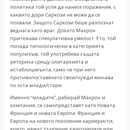
политика той успя да нанесе поражения, с
каквито дори Саркози не може да се
похвали. Защото Саркози беше разпознат
веднага като враг. Докато Макрон
притежава спекулативна умелост. Ето, той
попада типологически в категорията
популизъм, той употребява същата
реторика срещу олигархията и
истаблишмънта, само че при него
противопоставянето свои/чужди минава
по оста млади/стари.
Именно “младите”, рабирай Макрон и
компания, се самопредставят като Новата
Франция и новата Европа: Франция и
Европа на новото поколение кариеристи,
които нямат търпение динозаврите или