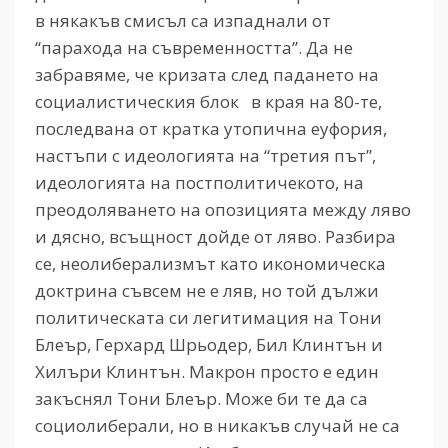
в някакъв смисъл са изпаднали от
“парахода на съвременността”. Да не
забравяме, че кризата след падането на
социалистическия блок в края на 80-те,
последвана от кратка утопична еуфория,
настъпи с идеологията на “третия път”,
идеологията на постполитичекото, на
преодоляването на опозицията между ляво
и дясно, всъщност дойде от ляво. Разбира
се, неолиберализмът като икономическа
доктрина съвсем не е ляв, но той дължи
политическата си легитимация на Тони
Блеър, Герхард Шрьодер, Бил Клинтън и
Хилъри Клинтън. Макрон просто е един
закъснял Тони Блеър. Може би те да са
социолиберали, но в никакъв случай не са