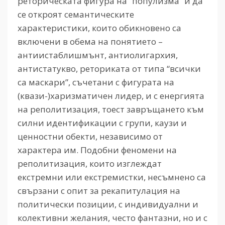
реторическата фигура на “популизма” и да
се откроят семантическите
характеристики, които обикновено са
включени в обема на понятието –
антиистаблишмънт, антиолигархия,
антистатукво, реториката от типа “всички
са маскари”, съчетани с фигурата на
(квази-)харизматичен лидер, и с енергията
на реполитизация, тоест завръщането към
силни идентификации с групи, каузи и
ценностни обекти, независимо от
характера им. Подобни феномени на
реполитизация, които изглеждат
екстремни или екстремистки, несъмнено са
свързани с опит за рекапитулация на
политически позиции, с индивидуални и
колективни желания, често фантазни, но и с