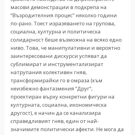
масови демонстрации в подкрепа на
“Възродителния процес” няколко години
по-рано. Тоест изразяването на групова,
социална, културна и политическа
солидарност беше възможна на всяко едно
ниво. Това, че манипулативни и вероятно
заинтересовани дискурси успяват да
сублимират и инструментализират
натрупания колективен гняв,
трансформирайки го в омраза (към
неизбежно фантазмения “Друг”,
проектиран върху конкретни фигури на
културната, социална, икономическа
другост), е начин да се канализира
справедливият гняв, един от най-
значимите политически афекти. Не мога да