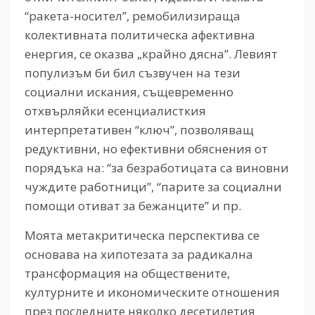
“ракета-носител”, ремобилизираща
колективната политическа афективна
енергия, се оказва „крайно дясна”. Левият
популизъм би бил съзвучен на тези
социални искания, същевременно
отхвърляйки есенциалисткия
интерпретативен “ключ”, позволяващ
редуктивни, но ефективни обяснения от
порядъка на: “за безработицата са виновни
чуждите работници”, “парите за социални
помощи отиват за бежанците” и пр.
Моята метакритическа перспектива се
основава на хипотезата за радикална
трансформация на обществените,
културните и икономическите отношения
през последните няколко десетилетия