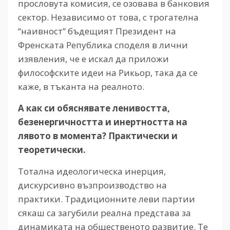
прословута комисия, се озовава в банковия
сектор. Независимо от това, с трогателна
“наивност” бъдещият Президент на
Френската Република споделя в лични
изявления, че е искал да приложи
философските идеи на Рикьор, така да се
каже, в тъканта на реалното.
А
как
си
обяснявате
ленивостта,
безенергичността
и
инертността
на
лявото
в
момента? Практически
и
теоретически.
Тотална идеологическа инерция,
дискурсивно възпроизводство на
практики. Традиционните леви партии
сякаш са загубили реална представа за
динамиката на общественото развитие. Те