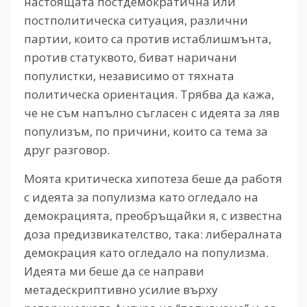
настоящата постдемократична или
постполитическа ситуация, различни
партии, които са против истаблишмънта,
против статуквото, биват наричани
популистки, независимо от тяхната
политическа ориентация. Трябва да кажа,
че не съм напълно съгласен с идеята за ляв
популизъм, по причини, които са тема за
друг разговор.
Моята критическа хипотеза беше да работя
с идеята за популизма като огледало на
демокрацията, преобръщайки я, с известна
доза предизвикателство, така: либералната
демокрация като огледало на популизма.
Идеята ми беше да се направи
метадескриптивно усилие върху