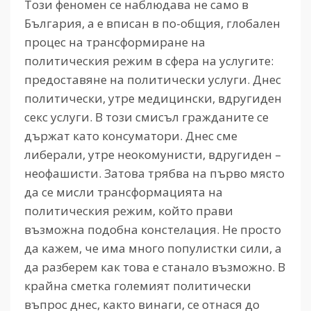
Този феномен се наблюдава не само в
България, а е вписан в по-общия, глобален
процес на трансформиране на
политическия режим в сфера на услугите:
предоставяне на политически услуги. Днес
политически, утре медицински, вдругиден
секс услуги. В този смисъл гражданите се
държат като консуматори. Днес сме
либерали, утре неокомунисти, вдругиден –
неофашисти. Затова трябва на първо място
да се мисли трансформацията на
политическия режим, който прави
възможна подобна констелация. Не просто
да кажем, че има много популистки сили, а
да разберем как това е станало възможно. В
крайна сметка големият политически
въпрос днес, както винаги, се отнася до