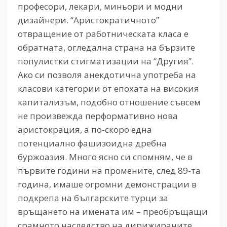
професори, лекари, миньори и модни
дизайнери. “Аристократичното”
отвращение от работническата класа е
обратната, огледална страна на бързите
популистки стигматизации на “Другия”.
Ако си позволя анекдотична употреба на
класови категории от епохата на високия
капитализъм, подобно отношение съвсем
не произвежда перформативно нова
аристокрация, а по-скоро една
потенциално фашизоидна дребна
буржоазия. Много ясно си спомням, че в
първите години на промените, след 89-та
година, имаше огромни демонстрации в
подкрепа на българските турци за
връщането на имената им – преобръщащи
срамното наследство на дирижираните