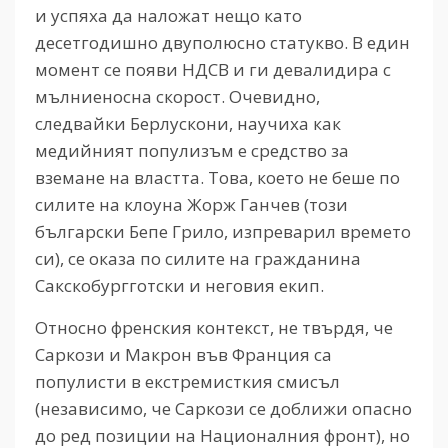
и успяха да наложат нещо като
десетгодишно двуполюсно статукво. В един
момент се появи НДСВ и ги девалидира с
мълниеносна скорост. Очевидно,
следвайки Берлускони, научиха как
медийният популизъм е средство за
вземане на властта. Това, което не беше по
силите на клоуна Жорж Ганчев (този
български Бепе Грило, изпреварил времето
си), се оказа по силите на гражданина
Сакскобургготски и неговия екип.
Относно френския контекст, не твърдя, че
Саркози и Макрон във Франция са
популисти в екстремисткия смисъл
(независимо, че Саркози се доближи опасно
до ред позиции на Националния фронт), но