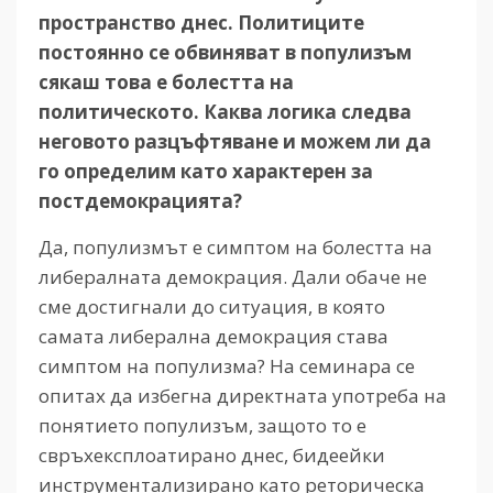
пространство
днес. Политиците
постоянно
се
обвиняват
в
популизъм
сякаш
това
е
болестта
на
политическото. Каква
логика
следва
неговото
разцъфтяване
и
можем
ли
да
го
определим
като
характерен
за
постдемокрацията?
Да, популизмът е симптом на болестта на
либералната демокрация. Дали обаче не
сме достигнали до ситуация, в която
самата либерална демокрация става
симптом на популизма? На семинара се
опитах да избегна директната употреба на
понятието популизъм, защото то е
свръхексплоатирано днес, бидеейки
инструментализирано като реторическа