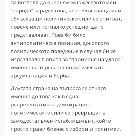
си позволя да очерням множеството или
“народа” заради това, че отблъскваща или
облъскващи политически сили се опитват,
повече или по-малко успешно, да го
представляват. Това би било
антиполитическа позиция, доколкото
политическото поведение в случая би се
изразявало в опита за “париране на удара”
именно на терена на политическата
аргументация и борба.
Другата страна на въпроса сe отнася
именно до това как в една
репрезентативна демокрация
политическите сили се превръщат в
самодостатъчен истаблишмънт, който
просто прави бизнес с избори и политики.