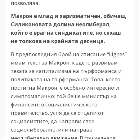
позволява.
Макрон
е
млад
и
харизматичен, обичащ
Силиконовата
долина
неолиберал,
който
е
враг
на
синдикатите, но
сякаш
не
толкова
на
крайната
десница.
В предпоследния брой на списание “Lignes”
имам текст за Макрон, където развивам
тезата за капитализма на пърформанса и
политиката на пърформанса. Това, което
постигна Макрон, е особено интересно и
симптоматично: той беше министър на
финансите в социалистическото
правителство, успя да се отцепи от
социалистите, да направи свое
социолиберално, или направо
неолиберално движение. В социалната