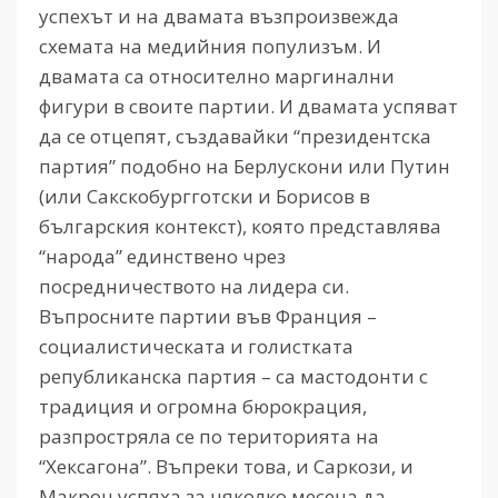
успехът и на двамата възпроизвежда
схемата на медийния популизъм. И
двамата са относително маргинални
фигури в своите партии. И двамата успяват
да се отцепят, създавайки “президентска
партия” подобно на Берлускони или Путин
(или Сакскобургготски и Борисов в
българския контекст), която представлява
“народа” единствено чрез
посредничеството на лидера си.
Въпросните партии във Франция –
социалистическата и голистката
републиканска партия – са мастодонти с
традиция и огромна бюрокрация,
разпростряла се по територията на
“Хексагона”. Въпреки това, и Саркози, и
Макрон успяха за няколко месеца да