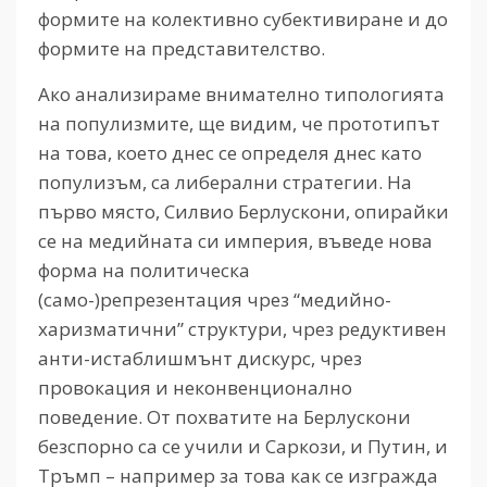
формите на колективно субективиране и до
формите на представителство.
Ако анализираме внимателно типологията
на популизмите, ще видим, че прототипът
на това, което днес се определя днес като
популизъм, са либерални стратегии. На
първо място, Силвио Берлускони, опирайки
се на медийната си империя, въведе нова
форма на политическа
(само-)репрезентация чрез “медийно-
харизматични” структури, чрез редуктивен
анти-истаблишмънт дискурс, чрез
провокация и неконвенционално
поведение. От похватите на Берлускони
безспорно са се учили и Саркози, и Путин, и
Тръмп – например за това как се изгражда