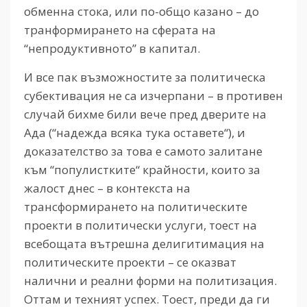
обменна стока, или по-общо казано – до
транформирането на сферата на
“непродуктивното” в капитал.
И все пак възможностите за политическа
субективация не са изчерпани – в противен
случай бихме били вече пред дверите на
Ада (“надежда всяка тука оставете“), и
доказателство за това е самото залитане
към “популистките“ крайности, които за
жалост днес – в контекста на
трансформирането на политическите
проекти в политически услуги, тоест на
всебощата вътрешна делигитимация на
политическите проекти – се оказват
налични и реални форми на политизация.
Оттам и техният успех. Тоест, преди да ги