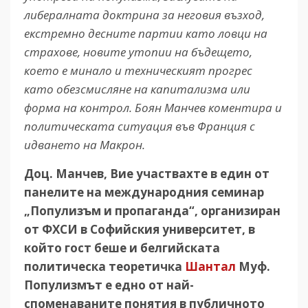
либералната доктрина за неговия възход,
екстремно десните партии като ловци на
страхове, новите утопии на бъдещето,
което е минало и техническият прогрес
като обезсмисляне на капитализма или
форма на контрол. Боян Манчев коментира и
политическата ситуация във Франция с
идването на Макрон.
Доц. Манчев, Вие
участвахте
в
един
от
панелите
на
международния
семинар
„Популизъм
и
пропаганда“, организиран
от
ФХСИ
в
Софийския
университет, в
който
гост
беше
и
белгийската
политическа
теоретичка
Шантал
Муф.
Популизмът
е
едно
от
най-
споменаваните
понятия
в
публичното