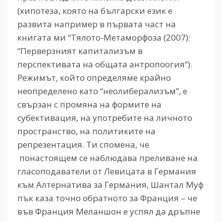
(хипотеза, която на български език е
развита например в първата част на
книгата ми “Тялото-Метаморфоза (2007):
“Перверзният капитализъм в
перспективата на общата антропоогия“).
Режимът, който определяме крайно
неопределено като “неолиберализъм”, е
свързан с промяна на формите на
субективация, на употребите на личното
пространство, на политиките на
репрезентация. Ти спомена, че
понастоящем се наблюдава преливане на
гласоподаватели от Левицата в Германия
към Алтернатива за Германия, Шантал Муф
пък каза точно обратното за Франция – че
във Франция Меланшон е успял да дръпне