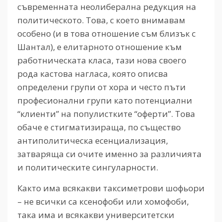
съвременната неолиберална редукция на
политическото. Това, с което внимавам
особено (и в това отношение съм близък с
Шантал), е елитарното отношение към
работническата класа, тази нова своего
рода кастова нагласа, която описва
определени групи от хора и често пъти
професионални групи като потенциални
“клиенти” на популистките “оферти”. Това
обаче е стигматизираща, по същество
антиполитическа есенциализация,
затваряща си очите именно за различията
и политическите сингуларности.
Както има всякакви таксиметрови шофьори
– не всички са ксенофоби или хомофоби,
така има и всякакви университетски