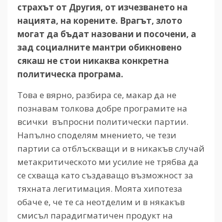
страхът
от
Другия, от
изчезването
на
нацията, на
корените. Врагът, злото
могат
да
бъдат
назовани
и
посочени, а
зад
социалните
мантри
обикновено
сякаш
не
стои
никаква
конкретна
политическа
програма.
Това е вярно, разбира се, макар да не
познавам толкова добре програмите на
всички въпросни политически партии.
Напълно споделям мнението, че тези
партии са отблъскващи и в никакъв случай
метакритическото ми усилие не трябва да
се схваща като създаващо възможност за
тяхната легитимация. Моята хипотеза
обаче е, че те са неотделим и в някакъв
смисъл парадигматичен продукт на