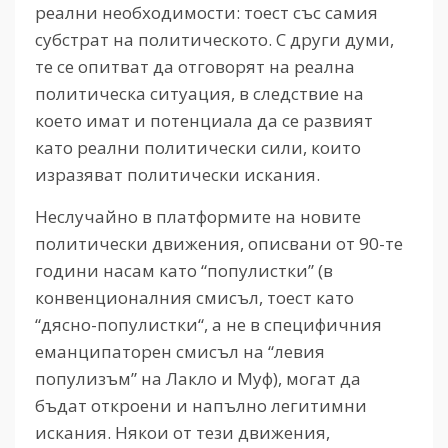
реални необходимости: тоест със самия
субстрат на политическото. С други думи,
те се опитват да отговорят на реална
политическа ситуация, в следствие на
което имат и потенциала да се развият
като реални политически сили, които
изразяват политически искания.
Неслучайно в платформите на новите
политически движения, описвани от 90-те
години насам като “популистки” (в
конвенционалния смисъл, тоест като
“дясно-популистки“, а не в специфичния
еманципаторен смисъл на “левия
популизъм” на Лакло и Муф), могат да
бъдат откроени и напълно легитимни
искания. Някои от тези движения,