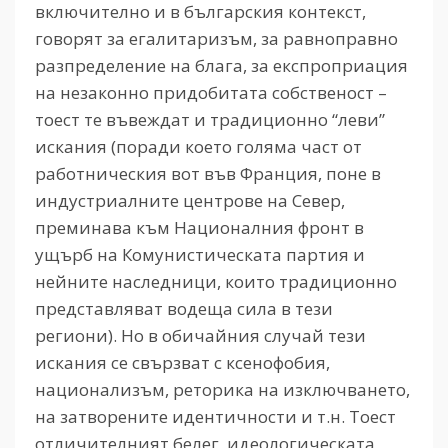
включително и в българския контекст,
говорят за егалитаризъм, за равноправно
разпределение на блага, за експроприация
на незаконно придобитата собственост –
тоест те въвеждат и традиционно “леви”
искания (поради което голяма част от
работническия вот във Франция, поне в
индустриалните центрове на Север,
преминава към Националния фронт в
ущърб на Комунистическата партия и
нейните наследници, които традиционно
представляват водеща сила в тези
региони). Но в обичайния случай тези
искания се свързват с ксенофобия,
национализъм, реторика на изключването,
на затворените идентичности и т.н. Тоест
отличителният белег, идеологическата