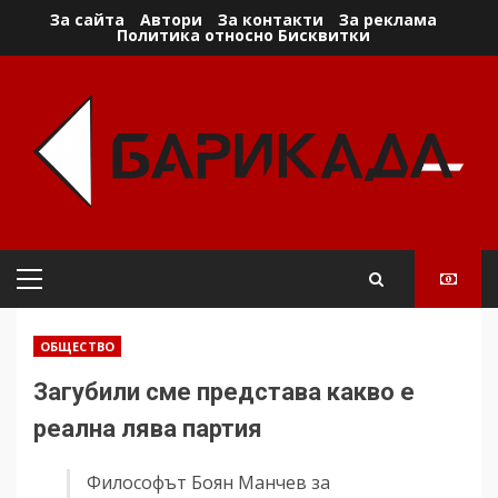
Skip
За сайта
Автори
За контакти
За реклама
Политика относно Бисквитки
to
content
Primary
Menu
ОБЩЕСТВО
Загубили сме представа какво е
реална лява партия
Философът Боян Манчев за