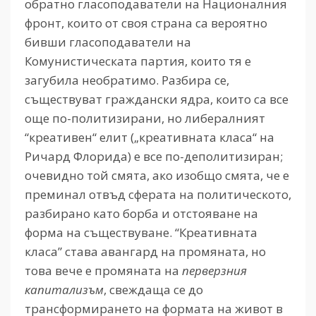
обратно гласоподаватели на Националния
фронт, които от своя страна са вероятно
бивши гласоподаватели на
Комунистическата партия, които тя е
загубила необратимо. Разбира се,
съществуват граждански ядра, които са все
още по-политизирани, но либералният
“креативен“ елит („креативната класа“ на
Ричард Флорида) е все по-деполитизиран;
очевидно той смята, ако изобщо смята, че е
преминал отвъд сферата на политическото,
разбирано като борба и отстояване на
форма на съществуване. “Креативната
класа” става авангард на промяната, но
това вече е промяната на
перверзния
капитализъм
, свеждаща се до
трансформирането на формата на живот в