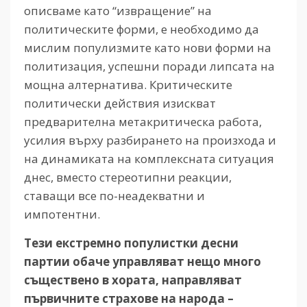
описваме като “извращение” на
политическите форми, е необходимо да
мислим популизмите като нови форми на
политизация, успешни поради липсата на
мощна алтернатива. Критическите
политически действия изискват
предварителна метакритическа работа,
усилия върху разбирането на произхода и
на динамиката на комплексната ситуация
днес, вместо стереотипни реакции,
ставащи все по-неадекватни и
импотентни.
Тези
екстремно
популистки
десни
партии
обаче
управляват
нещо
много
съществено
в
хората, направляват
първичните
страхове
на
народа
–