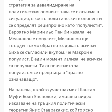
стратегия за девалидиране на
политическия опонент: така се оказахме в
ситуация, в която политическите опоненти
се определят реципрочно като “популисти”.
Вероятно Марин льо Пен би казала, че
Меланшон е популист, Меланшон ще
твърди тъкмо обратното, докато всички
биха се съгласили вкупом, че Макрон е
популист. В един момент излиза, че всички
са популисти. Така понятието за
популизъм се превръща в “празно
означаващо”.
На панела, в който участвахме с Шантал
Муф и Боян Знеполски, имаше и видео
изказване на гръцкия политически
теоретик Янис Ставракакис, който ясно