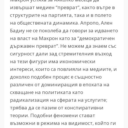
извършат медиен “преврат”, както вътре в
структурите на партията, така и в полето
на обществената динамика. Апропо, Ален
Бадиу не се поколеба да говори за идването
на власт на Макрон като за “демократичен
държавен преврат”. Не можем да знаем със
сигурност дали зад стремителния възход
на тези фигури има икономически
интереси, които са повлияли на медиите, и
доколко подобен процес е същностно
различен от доминиращия в епохата на
схващане на политиката като
радикализация на сферата на услугите;
трябва да се пазим от конспиративни
теории. Подобни феномени стават
възможни в режима на видимост, който ги