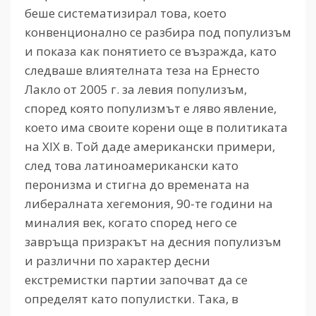
беше систематизирал това, което
конвенционално се разбира под популизъм
и показа как понятието се възражда, като
следваше влиятелната теза на Ернесто
Лакло от 2005 г. за левия популизъм,
според която популизмът е ляво явление,
което има своите корени още в политиката
на ХIX в. Той даде американски примери,
след това латиноамерикански като
перонизма и стигна до времената на
либералната хегемония, 90-те години на
миналия век, когато според него се
завръща призракът на десния популизъм
и различни по характер десни
екстремистки партии започват да се
определят като популистки. Така, в