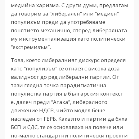
медийна харизма. С други думи, предлагам
да говорим за “либерален” или “медиен”
популизъм преди да употребяваме
понятието механично, според либералната
му инструментализация като политически
“екстремизъм”.
Това, което либералният дискурс определя
като “популизъм” се отнася с висока доза
валидност до ред либерални партии. От
тази гледна точка парадигматична
популистка партия в българския контекст
е, далеч преди “Атака”, либералното
движение НДСВ, чийто модел беше
наследен от ГЕРБ. Каквито и партии да бяха
БСП и СДС, те се основаваха на повече или
по-малко стандартни политически проекти