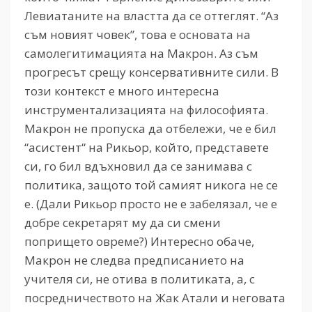
Левиатаните на властта да се оттеглят. “Аз
съм новият човек”, това е основата на
самолегитимацията на Макрон. Аз съм
прогресът срещу консервативните сили. В
този контекст е много интересна
инструментализацията на философията.
Макрон не пропуска да отбележи, че е бил
“асистент“ на Рикьор, който, представете
си, го бил вдъхновил да се занимава с
политика, защото той самият никога не се
е. (Дали Рикьор просто не е забелязал, че е
добре секретарят му да си смени
попрището овреме?) Интересно обаче,
Макрон не следва предписанието на
учителя си, не отива в политиката, а, с
посредничеството на Жак Атали и неговата