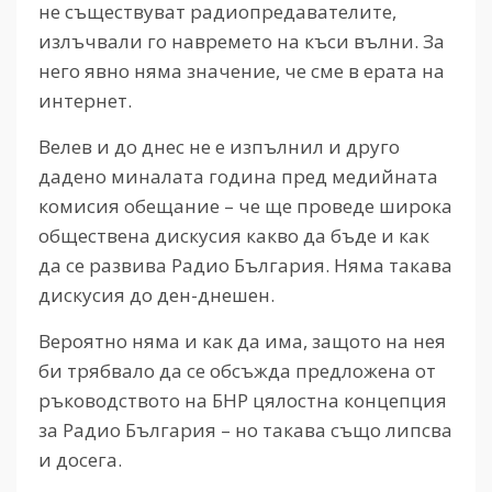
не съществуват радиопредавателите,
излъчвали го навремето на къси вълни. За
него явно няма значение, че сме в ерата на
интернет.
Велев и до днес не е изпълнил и друго
дадено миналата година пред медийната
комисия обещание – че ще проведе широка
обществена дискусия какво да бъде и как
да се развива Радио България. Няма такава
дискусия до ден-днешен.
Вероятно няма и как да има, защото на нея
би трябвало да се обсъжда предложена от
ръководството на БНР цялостна концепция
за Радио България – но такава също липсва
и досега.