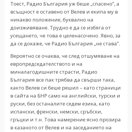
Тоест, Радио България уж беше „спасено”, а
всъщност е оставено от Велев и екипа му в
никакво положение, буквално на
доизживяване. Трудно е да се избяга от
усещането, че това е целенасочено. Явно, за
да се докаже, че Радио България „не става”.
Вероятно се очаква, че след отшумяване на
европредседателството и на
миналагодишните страсти, Радио
България все пак трябва да свърши така,
както Велев си беше решил – като страници
в сайта на БНР само на английски, турски и
руски, без останалите седем езика, като
испански, френски, немски, сръбски,
гръцки и т.н. Това намерение ясно прозира
в казаното от Велев и на заседанието на