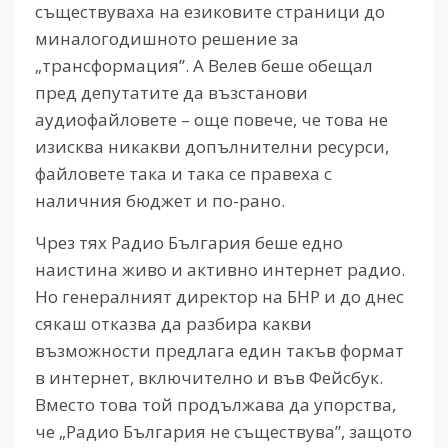
съществуваха на езиковите страници до
миналогодишното решение за
„трансформация”. А Велев беше обещал
пред депутатите да възстанови
аудиофайловете – още повече, че това не
изисква никакви допълнителни ресурси,
файловете така и така се правеха с
наличния бюджет и по-рано.
Чрез тях Радио България беше едно
наистина живо и активно интернет радио.
Но генералният директор на БНР и до днес
сякаш отказва да разбира какви
възможности предлага един такъв формат
в интернет, включително и във Фейсбук.
Вместо това той продължава да упорства,
че „Радио България не съществува”, защото