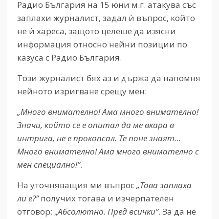
Радио България на 15 юни м.г. атакува със
заплахи журналист, задал ѝ въпрос, който
не ѝ хареса, защото целеше да изясни
информация относно нейни позиции по
казуса с Радио България.
Този журналист бях аз и държа да напомня
нейното изригване срещу мен:
„Много внимателно! Ама много внимателно!
Значи, който се е опитал да ме вкара в
интрига, не е прокопсал. Те поне знаят…
Много внимателно! Ама много внимателно с
мен специално!”
.
На уточняващия ми въпрос
„Това заплаха
ли е?”
получих тогава и изчерпателен
отговор: „
Абсолютно. Пред всички”
. За да не