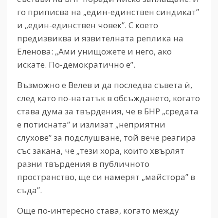
го приписва на „един-единствен синдикат”
и „един-единствен човек”. С което
предизвиква и язвителната реплика на
Еленова: „Ами унищожете и него, ако
искате. По-демократично е”.
Възможно е Велев и да последва съвета ѝ,
след като по-нататък в обсъждането, когато
става дума за твърдения, че в БНР „средата
е потисната” и излизат „неприятни
слухове” за подслушване, той вече реагира
със закана, че „тези хора, които хвърлят
разни твърдения в публичното
пространство, ще си намерят „майстора” в
съда”.
Още по-интересно става, когато между