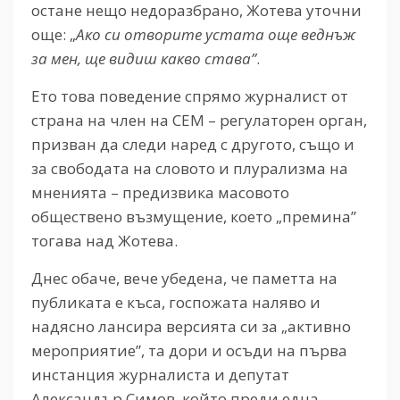
остане нещо недоразбрано, Жотева уточни
още: „
Ако си отворите устата още веднъж
за мен, ще видиш какво става”
.
Ето това поведение спрямо журналист от
страна на член на СЕМ – регулаторен орган,
призван да следи наред с другото, също и
за свободата на словото и плурализма на
мненията – предизвика масовото
обществено възмущение, което „премина”
тогава над Жотева.
Днес обаче, вече убедена, че паметта на
публиката е къса, госпожата наляво и
надясно лансира версията си за „активно
мероприятие”, та дори и осъди на първа
инстанция журналиста и депутат
Александър Симов, който преди една