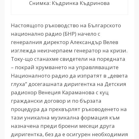
Снимка: Къдринка Къдринова
Настоящото ръководство на Българското
национално радио (БНР) начело с
генералния директор Александър Велев
изглежда неизчерпаем генератор на кризи.
Току-що станахме свидетели на поредната
– покрай хрумването на управляващите
Националното радио да изпратят в „девета
глуха” досегашната диригентка на Детския
радиохор Венеция Караманова с куц
граждански договор и по бързата
процедура да прехвърлят ръководенето на
тази уникална музикална формация към
назначена преди броени месеци друга
диригентка, без да е осигурен необходимия