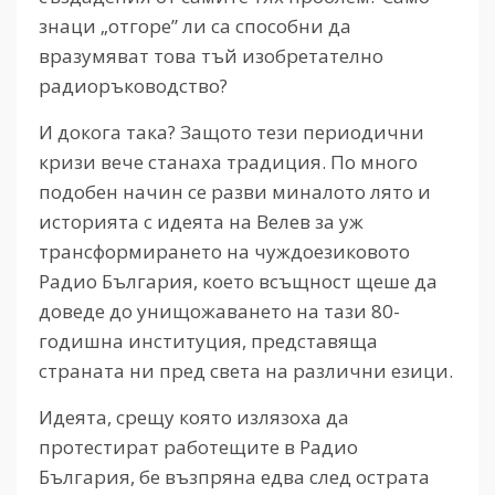
знаци „отгоре” ли са способни да
вразумяват това тъй изобретателно
радиоръководство?
И докога така? Защото тези периодични
кризи вече станаха традиция. По много
подобен начин се разви миналото лято и
историята с идеята на Велев за уж
трансформирането на чуждоезиковото
Радио България, което всъщност щеше да
доведе до унищожаването на тази 80-
годишна институция, представяща
страната ни пред света на различни езици.
Идеята, срещу която излязоха да
протестират работещите в Радио
България, бе възпряна едва след острата