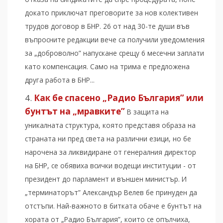
докато приключат преговорите за нов колективен
трудов договор в БНР. 26 от над 30-те души във
въпросните редакции вече са получили уведомления
за „доброволно” напускане срещу 6 месечни заплати
като компенсация. Само на трима е предложена
друга работа в БНР...
Как бе спасено „Радио България” или
бунтът на „мравките”
В защита на
уникалната структура, която представя образа на
страната ни пред света на различни езици, но бе
нарочена за ликвидиране от генералния директор
на БНР, се обявиха всички водещи институции - от
президент до парламент и външен министър. И
„терминаторът” Александър Велев бе принуден да
отстъпи. Най-важното в битката обаче е бунтът на
хората от „Радио България”, които се опълчиха,