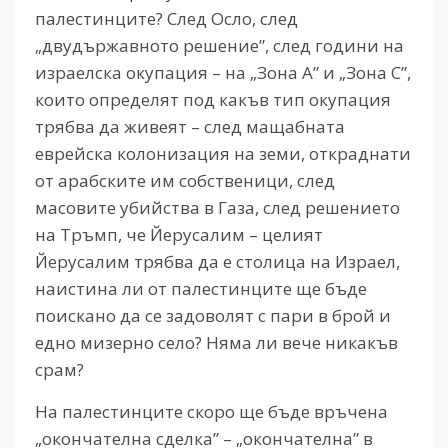
палестинците? След Осло, след
„двудържавното решение”, след години на
израелска окупация – на „Зона А” и „Зона C”,
които определят под какъв тип окупация
трябва да живеят – след мащабната
еврейска колонизация на земи, откраднати
от арабските им собственици, след
масовите убийства в Газа, след решението
на Тръмп, че Йерусалим – целият
Йерусалим трябва да е столица на Израел,
наистина ли от палестинците ще бъде
поискано да се задоволят с пари в брой и
едно мизерно село? Няма ли вече никакъв
срам?
На палестинците скоро ще бъде връчена
„окончателна сделка” – „окончателна” в