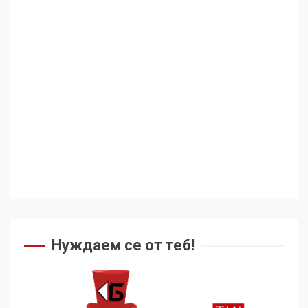
Аз съм изследовател на
геноцида. Навлизаме в
ужасяваща нова епоха
3
Съединените щати вече
дори не се преструват, че
не подкрепят терористи
4
Как се вземат милиони за
чужд труд
Нуждаем се от теб!
5
136 страни в ООН
подкрепиха Куба, България