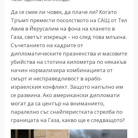
Да се смее ли човек, да плаче ли? Когато
Тръмп премести посолството на САЩ от Тел
Авив в Йерусалим на фона на клането в
Газа, светът изкрещя – но след това млъкна.
Съчетанието на кадрите от
дипломатическите празненства и масовите
убийства на стотина километра по някакъв
начин нормализира комбинацията от
смърт и несправедливост в арабо-
израелския конфликт. Защото напълно им
се размина. Ако американски дипломати
могат да са център на вниманието,
паралелно със снайперистката стрелба по
границата на Газа, какво ще е следващото?