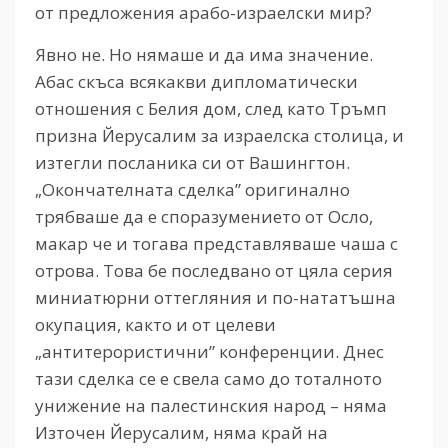
от предложения арабо-израелски мир?
Явно не. Но нямаше и да има значение.
Абас скъса всякакви дипломатически
отношения с Белия дом, след като Тръмп
призна Йерусалим за израелска столица, и
изтегли посланика си от Вашингтон.
„Окончателната сделка” оригинално
трябваше да е споразумението от Осло,
макар че и тогава представляваше чаша с
отрова. Това бе последвано от цяла серия
миниатюрни оттегляния и по-нататъшна
окупация, както и от целеви
„антитерористични” конференции. Днес
тази сделка се е свела само до тоталното
унижение на палестинския народ – няма
Източен Йерусалим, няма край на