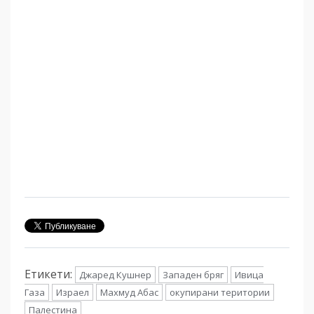
Етикети:
Джаред Кушнер
Западен бряг
Ивица
Газа
Израел
Махмуд Абас
окупирани територии
Палестина