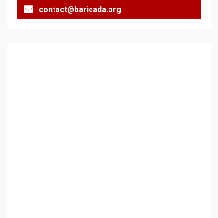
contact@baricada.org
Аз съм изследовател на
геноцида. Навлизаме в
ужасяваща нова епоха
3
Съединените щати вече
дори не се преструват, че
не подкрепят терористи
4
Как се вземат милиони за
чужд труд
5