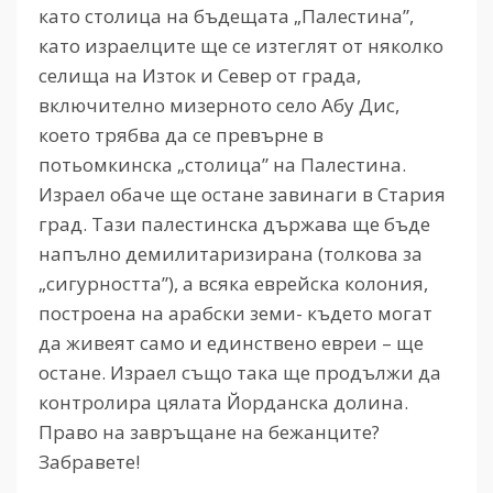
като столица на бъдещата „Палестина”,
като израелците ще се изтеглят от няколко
селища на Изток и Север от града,
включително мизерното село Абу Дис,
което трябва да се превърне в
потьомкинска „столица” на Палестина.
Израел обаче ще остане завинаги в Стария
град. Тази палестинска държава ще бъде
напълно демилитаризирана (толкова за
„сигурността”), а всяка еврейска колония,
построена на арабски земи- където могат
да живеят само и единствено евреи – ще
остане. Израел също така ще продължи да
контролира цялата Йорданска долина.
Право на завръщане на бежанците?
Забравете!