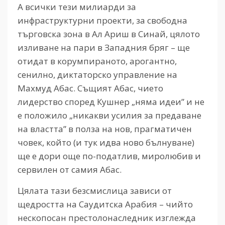
А всички тези милиарди за
инфраструктурни проекти, за свободна
търговска зона в Ал Ариш в Синай, цялото
изливане на пари в Западния бряг – ще
отидат в корумпираното, арогантно,
сенилно, диктаторско управление на
Махмуд Абас. Същият Абас, чието
лидерство според Кушнер „няма идеи” и не
е положило „никакви усилия за предаване
на властта” в полза на нов, прагматичен
човек, който (и тук идва ново бълнуване)
ще е дори още по-податлив, миролюбив и
сервилен от самия Абас.
Цялата тази безсмислица зависи от
щедростта на Саудитска Арабия – чийто
нескопосан престолонаследник изглежда