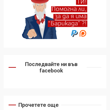
избра да е сред 30
„въздържали се“
6
Удължаването на „Чат
контрола“ в ЕС е обида за
демокрацията
7
За 100-годишнината на
Фидел Кастро – изкачване
Последвайте ни във
на Черни връх по неговите
facebook
стъпки от 1972 г.
1
Цената на войната
2
Прочетете още