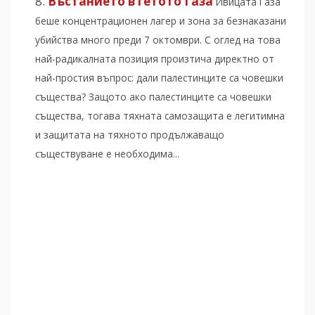
Въстанието в гетото Газа
Ивицата Газа
беше концентрационен лагер и зона за безнаказани
убийства много преди 7 октомври. С оглед на това
най-радикалната позиция произтича директно от
най-простия въпрос: дали палестинците са човешки
същества? Защото ако палестинците са човешки
същества, тогава тяхната самозащита е легитимна
и защитата на тяхното продължаващо
съществуване е необходима...