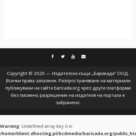
facebook
twitter
youtube
contact@baric
Copyright © 2020 — Издателска къща „Барикада” ООД.
Всички права запазени. Разпространяване на материали
публикувани на сайта baricada.org чрез други платформи
без писмено разрешение на издателя на портала е
забранено.
Warning
: Undefined array key 0 in
/home/klient.dhosting.pl/bcdmedia/baricada.org/public_h