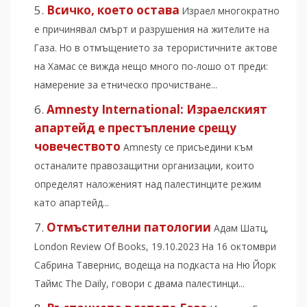
Всичко, което остава
Израел многократно
е причинявал смърт и разрушения на жителите на
Газа. Но в отмъщението за терористичните актове
на Хамас се вижда нещо много по-лошо от преди:
намерение за етническо прочистване...
Amnesty International: Израелският
апартейд е престъпление срещу
човечеството
Amnesty се присъедини към
останалите правозащитни организации, които
определят наложеният над палестинците режим
като апартейд...
Отмъстителни патологии
Адам Шатц,
London Review Of Books, 19.10.2023 На 16 октомври
Сабрина Тавернис, водеща на подкаста на Ню Йорк
Таймс The Daily, говори с двама палестинци...