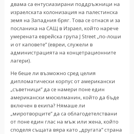
двама са ентусиазирани поддръжници на
израелската колонизация на палестинска
земя на Западния бряг. Това се отнася и за
посланика на САЩ в Израел, който нарече
умерената еврейска група J Street „по-лоши
и от каповете” (евреи, служели в
администрацията на концетрационните
лагери).
Не беше ли възможно сред целия
дипломатически корпус от американски
„съветници” да се намери поне един
американски мюсюлманин, който да бъде
включен в екипа? Нямаше ли
„миротворците” да са облагодетелствани
от поне един глас на мъж или жена, който
споделя същата вяра като „другата” страна