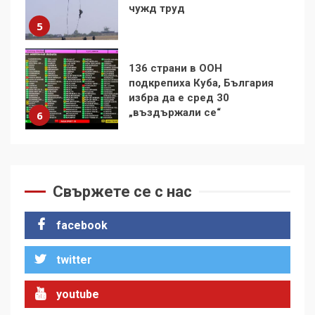
избра да е сред 30
„въздържали се“
6
Удължаването на „Чат
контрола“ в ЕС е обида за
демокрацията
7
За 100-годишнината на
Фидел Кастро – изкачване
на Черни връх по неговите
Свържете се с нас
стъпки от 1972 г.
1
facebook
twitter
Цената на войната
2
youtube