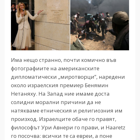
Има нещо странно, почти комично във
фотографиите на американските
дипломатически „миротворци”, наредени
около израелския премиер Бенямин
Нетаняху. На Запад ние имаме доста
солидни морални причини да не
натякваме етническия и религиозния им
произход. Израелците обаче го правят,
философът Ури Авнери го прави, и Haaretz
го посочва: всички те са евреи, а поне