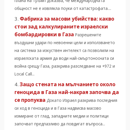
плана на Тръмп доказва, че международната
общност не е извлякла поуки от катастрофата....
Фабрика за масови убийства: какво
стои зад калкулираните израелски
бомбардировки в Газа
Разрешените
въздушни удари по невоенни цели и използването
на система за изкуствен интелект са позволили на
израелската армия да води най-смъртоносната си
война срещу Газа, разкрива разследване на +972 и
Local Call...
Защо стената на мълчанието около
геноцида в Газа най-накрая започва да
се пропуква
Докато Израел разкрива последния
си ход в геноцида и в Газа надвисва масово
измиране от глад, западните медии и политици
започват предпазливо да повдигат въпроса...