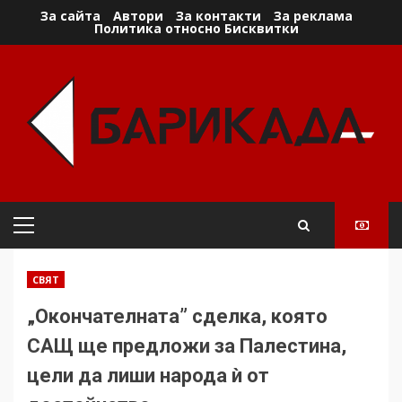
Skip
За сайта
Автори
За контакти
За реклама
Политика относно Бисквитки
to
content
Primary
Menu
СВЯТ
„Окончателната” сделка, която
САЩ ще предложи за Палестина,
цели да лиши народа ѝ от