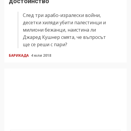
достойнство
След три арабо-изралески войни,
десетки хиляди убити палестинци и
милиони бежанци, наистина ли
Джаред Кушнер смята, че въпросът
ще се реши с пари?
БАРИКАДА
4 юли 2018