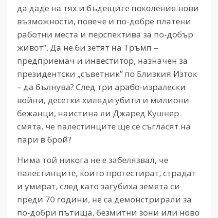
да даде на тях и бъдещите поколения нови
възможности, повече и по-добре платени
работни места и перспектива за по-добър
живот”. Да не би зетят на Тръмп –
предприемач и инвеститор, назначен за
президентски „съветник” по Близкия Изток
– да бълнува? След три арабо-изралески
войни, десетки хиляди убити и милиони
бежанци, наистина ли Джаред Кушнер
смята, че палестинците ще се съгласят на
пари в брой?
Нима той никога не е забелязвал, че
палестинците, които протестират, страдат
и умират, след като загубиха земята си
преди 70 години, не са демонстрирали за
по-добри пътища, безмитни зони или ново