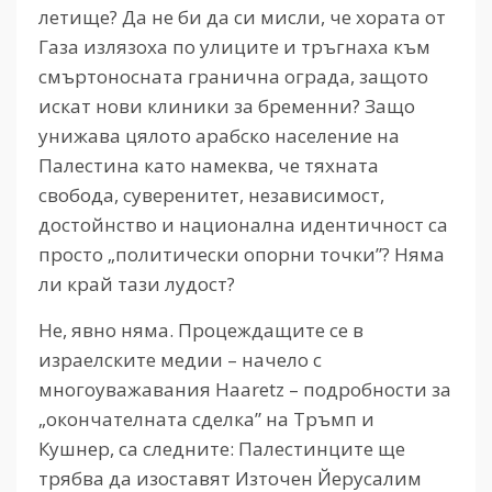
летище? Да не би да си мисли, че хората от
Газа излязоха по улиците и тръгнаха към
смъртоносната гранична ограда, защото
искат нови клиники за бременни? Защо
унижава цялото арабско население на
Палестина като намеква, че тяхната
свобода, суверенитет, независимост,
достойнство и национална идентичност са
просто „политически опорни точки”? Няма
ли край тази лудост?
Не, явно няма. Процеждащите се в
израелските медии – начело с
многоуважавания Haaretz – подробности за
„окончателната сделка” на Тръмп и
Кушнер, са следните: Палестинците ще
трябва да изоставят Източен Йерусалим