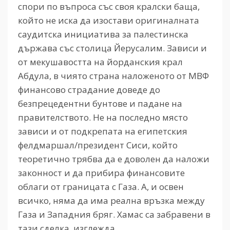
спори по въпроса със своя кралски баща,
който не иска да изостави оригиналната
саудитска инициатива за палестинска
държава със столица Йерусалим. Зависи и
от мекушавостта на йорданския крал
Абдула, в чиято страна наложеното от МВФ
финансово страдание доведе до
безпрецедентни бунтове и падане на
правителството. Не на последно място
зависи и от подкрепата на египетския
фелдмаршал/президент Сиси, който
теоретично трябва да е доволен да наложи
законност и да прибира финансовите
облаги от границата с Газа. А, и освен
всичко, няма да има реална връзка между
Газа и Западния бряг. Хамас са забравени в
тази сделка, изглежда.