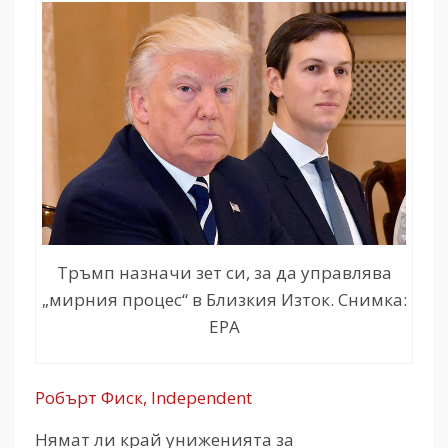
Тръмп назначи зет си, за да управлява
„мирния процес“ в Близкия Изток. Снимка:
EPA
Робърт Фиск, Independent
Нямат ли край униженията за