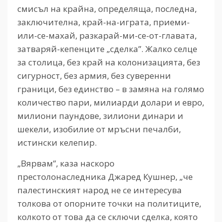
смисъл на крайна, определяща, последна,
заключителна, край-на-играта, приеми-
или-се-махай, разкарай-ми-се-от-главата,
затваряй-кепенците „сделка”. Жалко селце
за столица, без край на колонизацията, без
сигурност, без армия, без суверенни
граници, без единство – в замяна на голямо
количество пари, милиарди долари и евро,
милиони паундове, зилиони динари и
шекели, изобилие от мръсни печалби,
истински келепир.
„Вярвам”, каза наскоро
престолонаследника Джаред Кушнер, „че
палестинският народ не се интересува
толкова от опорните точки на политиците,
колкото от това да се сключи сделка, която