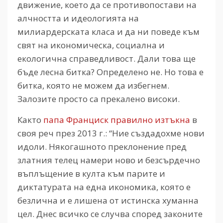
движение, което да се противопостави на
алчността и идеологията на
милиардерската класа и да ни поведе към
свят на икономическа, социална и
екологична справедливост. Дали това ще
бъде лесна битка? Определено не. Но това е
битка, която не можем да избегнем.
Залозите просто са прекалено високи.
Както
папа Франциск правилно изтъкна
в
своя реч през 2013 г.: “Ние създадохме нови
идоли. Някогашното преклонение пред
златния телец намери ново и безсърдечно
въплъщение в култа към парите и
диктатурата на една икономика, която е
безлична и е лишена от истинска хуманна
цел. Днес всичко се случва според законите