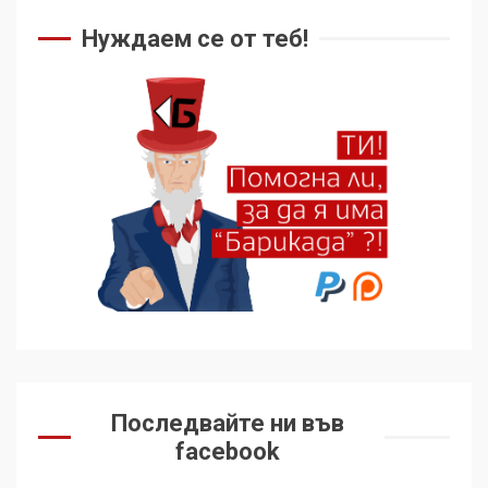
чужд труд
Нуждаем се от теб!
5
136 страни в ООН
подкрепиха Куба, България
избра да е сред 30
„въздържали се“
6
Удължаването на „Чат
контрола“ в ЕС е обида за
демокрацията
7
За 100-годишнината на
Фидел Кастро – изкачване
Последвайте ни във
на Черни връх по неговите
facebook
стъпки от 1972 г.
1