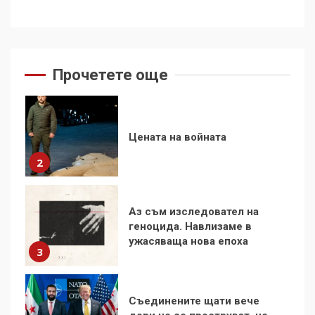
Цената на войната
2
Прочетете още
Аз съм изследовател на
геноцида. Навлизаме в
ужасяваща нова епоха
3
Съединените щати вече
дори не се преструват, че
не подкрепят терористи
4
Как се вземат милиони за