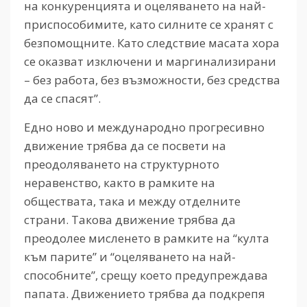
на конкуренцията и оцеляването на най-
приспособимите, като силните се хранят с
безпомощните. Като следствие масата хора
се оказват изключени и маргинализирани
– без работа, без възможности, без средства
да се спасят”.
Едно ново и международно прогресивно
движение трябва да се посвети на
преодоляването на структурното
неравенство, както в рамките на
обществата, така и между отделните
страни. Такова движение трябва да
преодолее мисленето в рамките на “култа
към парите” и “оцеляването на най-
способните”, срещу което предупреждава
папата. Движението трябва да подкрепя