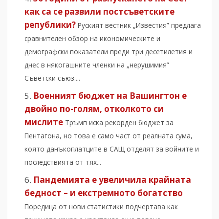
как са се развили постсъветските
републики?
Руският вестник „Известия” предлага
сравнителен обзор на икономическите и
демографски показатели преди три десетилетия и
днес в някогашните членки на „нерушимия”
Съветски съюз....
Военният бюджет на Вашингтон е
двойно по-голям, отколкото си
мислите
Тръмп иска рекорден бюджет за
Пентагона, но това е само част от реалната сума,
която данъкоплатците в САЩ отделят за войните и
последствията от тях...
Пандемията е увеличила крайната
бедност – и екстремното богатство
Поредица от нови статистики подчертава как