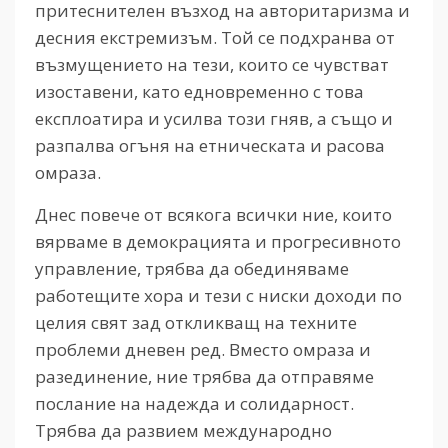
притеснителен възход на авторитаризма и
десния екстремизъм. Той се подхранва от
възмущението на тези, които се чувстват
изоставени, като едновременно с това
експлоатира и усилва този гняв, а също и
разпалва огъня на етническата и расова
омраза.
Днес повече от всякога всички ние, които
вярваме в демокрацията и прогресивното
управление, трябва да обединяваме
работещите хора и тези с ниски доходи по
целия свят зад откликващ на техните
проблеми дневен ред. Вместо омраза и
разединение, ние трябва да отправяме
послание на надежда и солидарност.
Трябва да развием международно