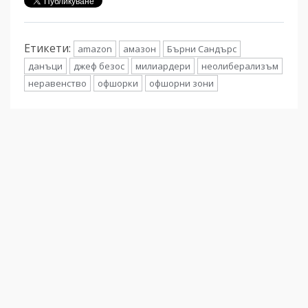
Етикети:
amazon
амазон
Бърни Сандърс
данъци
джеф безос
милиардери
неолиберализъм
неравенство
офшорки
офшорни зони