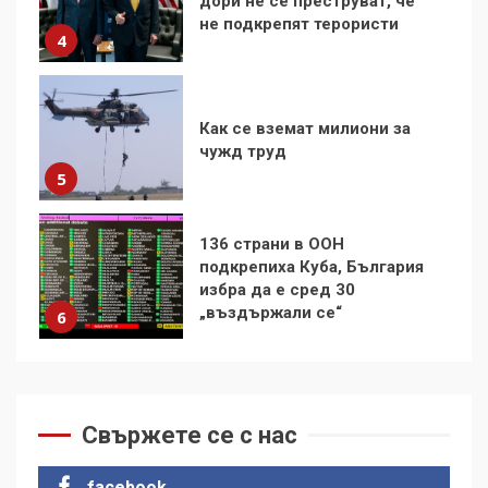
чужд труд
5
136 страни в ООН
подкрепиха Куба, България
избра да е сред 30
„въздържали се“
6
Удължаването на „Чат
контрола“ в ЕС е обида за
демокрацията
7
За 100-годишнината на
Фидел Кастро – изкачване
на Черни връх по неговите
Свържете се с нас
стъпки от 1972 г.
1
facebook