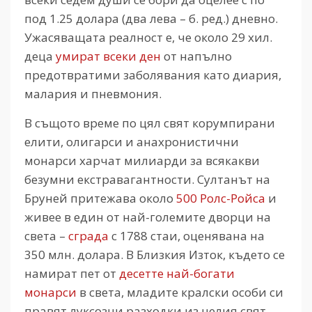
под 1.25 долара (два лева – б. ред.) дневно.
Ужасяващата реалност е, че около 29 хил.
деца
умират всеки ден
от напълно
предотвратими заболявания като диария,
малария и пневмония.
В същото време по цял свят корумпирани
елити, олигарси и анахронистични
монарси харчат милиарди за всякакви
безумни екстравагантности. Султанът на
Бруней притежава около
500 Ролс-Ройса
и
живее в един от най-големите дворци на
света –
сграда
с 1788 стаи, оценявана на
350 млн. долара. В Близкия Изток, където се
намират пет от
десетте най-богати
монарси
в света, младите кралски особи си
правят луксозни разходки из целия свят,