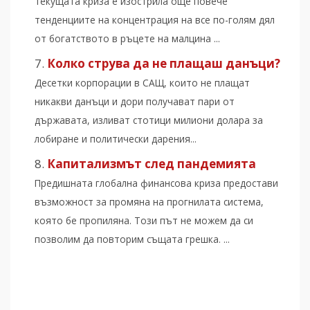
текущата криза е изострила още повече
тенденциите на концентрация на все по-голям дял
от богатството в ръцете на малцина ...
Колко струва да не плащаш данъци?
Десетки корпорации в САЩ, които не плащат
никакви данъци и дори получават пари от
държавата, изливат стотици милиони долара за
лобиране и политически дарения...
Капитализмът след пандемията
Предишната глобална финансова криза предостави
възможност за промяна на прогнилата система,
която бе пропиляна. Този път не можем да си
позволим да повторим същата грешка. ...