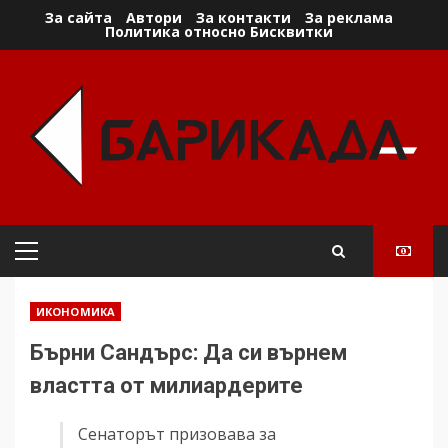
Skip
За сайта
Автори
За контакти
За реклама
Политика относно Бисквитки
to
content
Primary
Menu
ИКОНОМИКА
Бърни Сандърс: Да си върнем
властта от милиардерите
Сенаторът призовава за