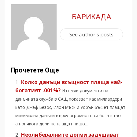
БАРИКАДА
See author's posts
Прочетете Още
Колко данъци всъщност плаща най-
богатият .001%?
Изтекли документи на
данъчната служба в САЩ показват как милиардери
като Джеф Безос, Илон Мъск и Уорън Бъфет плащат
минимални данъци върху огромното си богатство -
а понякога дори не плащат нищо...
Неолибералните догми задушават