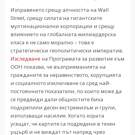
Изправянето срещу алчността на Wall
Street, срещу силата на гигантските
мултинационални корпорации и срещу
влиянието на глобалната милиардерска
класа е не само морално – това е
стратегически геополитически императив.
Изследване
на Програмата за развитие към
ООН показва, че възприеманията на
гражданите за неравенството, корупцията
и социалното изключване са сред най-
постоянните показатели, по които може да
се предвиди дали общностите биха
подкрепили десен екстремизъм и групи,
използващи насилие. Когато хората
усещат, че картите са подредени в техен
ущърб и не виждат път напред чрез