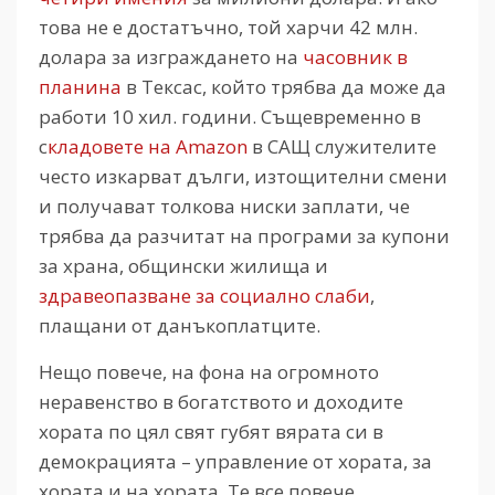
това не е достатъчно, той харчи 42 млн.
долара за изграждането на
часовник в
планина
в Тексас, който трябва да може да
работи 10 хил. години. Същевременно в
с
кладовете на Amazon
в САЩ служителите
често изкарват дълги, изтощителни смени
и получават толкова ниски заплати, че
трябва да разчитат на програми за купони
за храна, общински жилища и
здравеопазване за социално слаби
,
плащани от данъкоплатците.
Нещо повече, на фона на огромното
неравенство в богатството и доходите
хората по цял свят губят вярата си в
демокрацията – управление от хората, за
хората и на хората. Те все повече