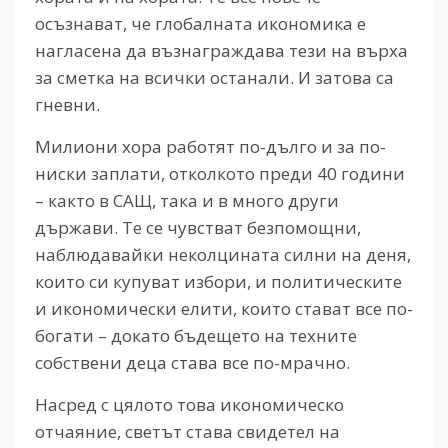
осъзнават, че глобалната икономика е
нагласена да възнаграждава тези на върха
за сметка на всички останали. И затова са
гневни.
Милиони хора работят по-дълго и за по-
ниски заплати, отколкото преди 40 години
– както в САЩ, така и в много други
държави. Те се чувстват безпомощни,
наблюдавайки неколцината силни на деня,
които си купуват избори, и политическите
и икономически елити, които стават все по-
богати – докато бъдещето на техните
собствени деца става все по-мрачно.
Насред с цялото това икономическо
отчаяние, светът става свидетел на