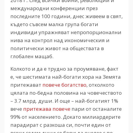
2018 г.: след всички войни, революции и
международни конференции през
последните 100 години, днес живеем в свят,
където съвсем малка група богати
индивиди упражняват непропорционални
нива на контрол над икономическия и
политически живот на обществата в
глобален мащаб.
Колкото и да е трудно за проумяване, факт
е, че шестимата най-богати хора на Земята
притежават
повече богатство
, отколкото
цялата по-бедна половина на човечеството
– 3.7 млрд. души. И още – най-богатият 1%
вече
притежава повече
пари от останалите
99% от населението. Докато милиардерите
парадират с разкоша си, почти един от
всеки седем души се бори да оцелее с по