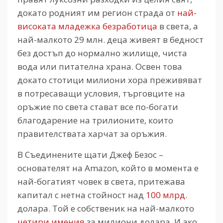
докато родният им регион страда от
най-
високата младежка безработица
в света, а
най-малкото 29 млн. деца живеят в бедност
без достъп до нормално жилище, чиста
вода или питателна храна. Освен това
докато стотици милиони хора преживяват
в потресаващи условия, търговците на
оръжие по света стават все по-богати
благодарение на трилионите, които
правителствата харчат за оръжия.
В Съединените щати Джеф Безос –
основателят на Amazon, който в момента е
най-богатият човек в света, притежава
капитал с нетна стойност над
100 млрд
.
долара. Той е собственик на най-малкото
четири имения
за милиони долара. И ако