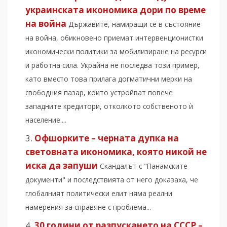
украинската икономика дори по време
на война
Държавите, намиращи се в състояние
на война, обикновено приемат интервенционистки
икономически политики за мобилизиране на ресурси
и работна сила. Украйна не последва този пример,
като вместо това прилага догматични мерки на
свободния пазар, които устройват повече
западните кредитори, отколкото собственото ѝ
население....
Офшорките – черната дупка на
световната икономика, която никой не
иска да запуши
Скандалът с "Панамските
документи" и последствията от него доказаха, че
глобалният политически елит няма реални
намерения за справяне с проблема...
30 години от разпускането на СССР –