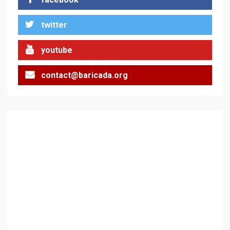
twitter
Цената на войната
2
youtube
contact@baricada.org
Аз съм изследовател на
геноцида. Навлизаме в
ужасяваща нова епоха
3
Съединените щати вече
дори не се преструват, че
не подкрепят терористи
4
Как се вземат милиони за