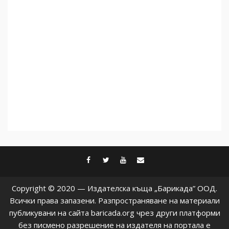
чужд труд
5
facebook
twitter
youtube
contact@baric
Copyright © 2020 — Издателска къща „Барикада” ООД.
Всички права запазени. Разпространяване на материали
публикувани на сайта baricada.org чрез други платформи
без писмено разрешение на издателя на портала е