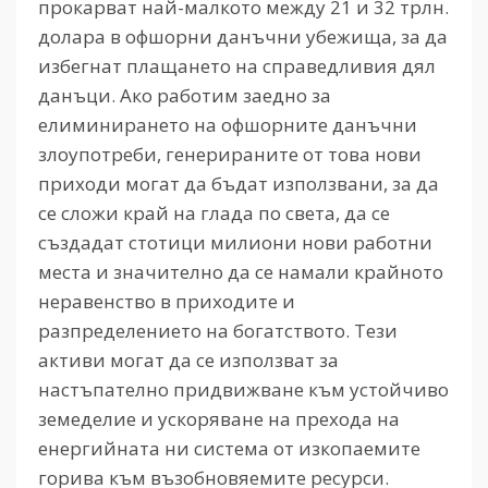
прокарват най-малкото между 21 и 32 трлн.
долара в офшорни данъчни убежища, за да
избегнат плащането на справедливия дял
данъци. Ако работим заедно за
елиминирането на офшорните данъчни
злоупотреби, генерираните от това нови
приходи могат да бъдат използвани, за да
се сложи край на глада по света, да се
създадат стотици милиони нови работни
места и значително да се намали крайното
неравенство в приходите и
разпределението на богатството. Тези
активи могат да се използват за
настъпателно придвижване към устойчиво
земеделие и ускоряване на прехода на
енергийната ни система от изкопаемите
горива към възобновяемите ресурси.