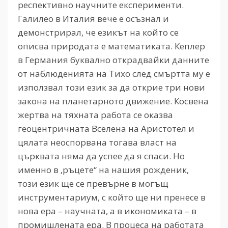
респективно научните експерименти.
Галилео в Италия вече е осъзнал и
демонстрирал, че езикът на който се
описва природата е математиката. Кеплер
в Германия буквално открадвайки данните
от наблюденията на Тихо след смъртта му е
използвал този език за да открие три нови
закона на планетарното движение. Косвена
жертва на тяхната работа се оказва
геоцентричната Вселена на Аристотел и
цялата неоспорвана тогава власт на
църквата няма да успее да я спаси. Но
именно в ‚ръцете“ на нашия рожденик,
този език ще се превърне в могъщ
инструментариум, с който ще ни пренесе в
нова ера – научната, а в икономиката – в
промишлената ера. В процеса на работата