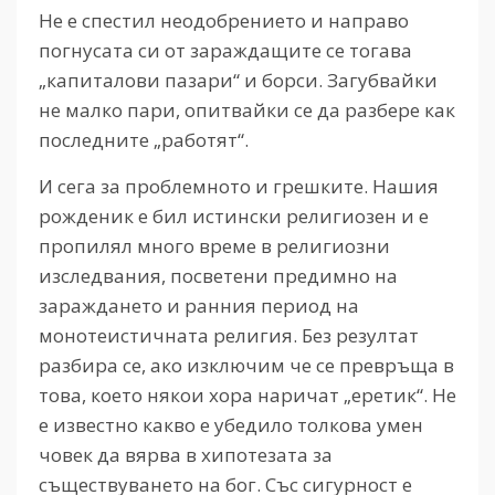
Не е спестил неодобрението и направо
погнусата си от зараждащите се тогава
„капиталови пазари“ и борси. Загубвайки
не малко пари, опитвайки се да разбере как
последните „работят“.
И сега за проблемното и грешките. Нашия
рожденик е бил истински религиозен и е
пропилял много време в религиозни
изследвания, посветени предимно на
зараждането и ранния период на
монотеистичната религия. Без резултат
разбира се, ако изключим че се превръща в
това, което някои хора наричат „еретик“. Не
е известно какво е убедило толкова умен
човек да вярва в хипотезата за
съществуването на бог. Със сигурност е