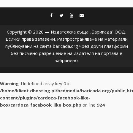
facebook
twitter
youtube
contact@baric
Copyright © 2020 — Издателска къща „Барикада” ООД.
Всички права запазени. Разпространяване на материали
публикувани на сайта baricada.org чрез други платформи
без писмено разрешение на издателя на портала е
забранено.
Warning
: Undefined array key 0 in
/home/klient.dhosting.pl/bcdmedia/baricada.org/public_h
content/plugins/cardoza-facebook-like-
box/cardoza_facebook_like_box.php
on line
924