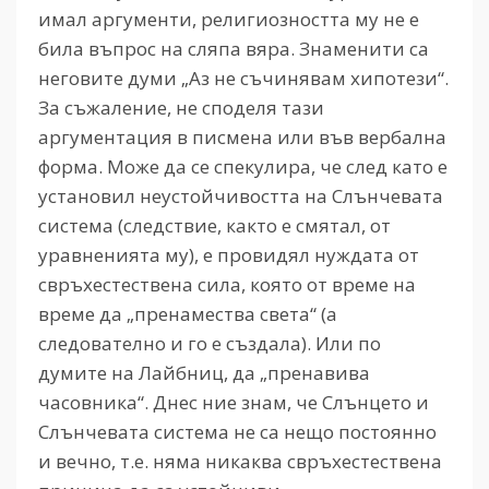
имал аргументи, религиозността му не е
била въпрос на сляпа вяра. Знаменити са
неговите думи „Аз не съчинявам хипотези“.
За съжаление, не споделя тази
аргументация в писмена или във вербална
форма. Може да се спекулира, че след като е
установил неустойчивостта на Слънчевата
система (следствие, както е смятал, от
уравненията му), е провидял нуждата от
свръхестествена сила, която от време на
време да „пренамества света“ (а
следователно и го е създала). Или по
думите на Лайбниц, да „пренавива
часовника“. Днес ние знам, че Слънцето и
Слънчевата система не са нещо постоянно
и вечно, т.е. няма никаква свръхестествена