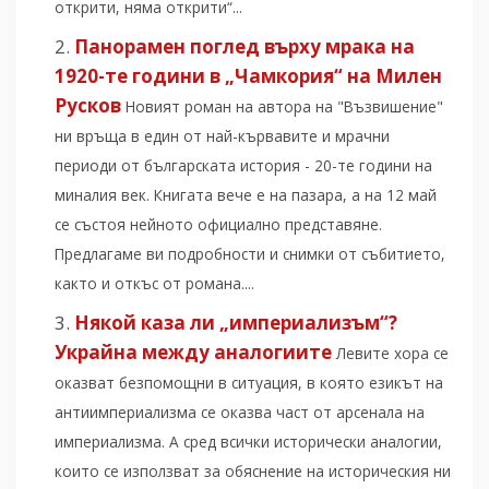
открити, няма открити“...
Панорамен поглед върху мрака на
1920-те години в „Чамкория“ на Милен
Русков
Новият роман на автора на "Възвишение"
ни връща в един от най-кървавите и мрачни
периоди от българската история - 20-те години на
миналия век. Книгата вече е на пазара, а на 12 май
се състоя нейното официално представяне.
Предлагаме ви подробности и снимки от събитието,
както и откъс от романа....
Някой каза ли „империализъм“?
Украйна между аналогиите
Левите хора се
оказват безпомощни в ситуация, в която езикът на
антиимпериализма се оказва част от арсенала на
империализма. А сред всички исторически аналогии,
които се използват за обяснение на историческия ни