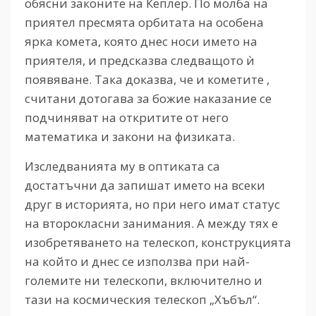
обясни законите на Кеплер. По молба на
приятел пресмята орбитата на особена
ярка комета, която днес носи името на
приятеля, и предсказва следващото ѝ
появяване. Така доказва, че и кометите ,
считани дотогава за божие наказание се
подчиняват на откритите от него
математика и закони на физиката.
Изследванията му в оптиката са
достатъчни да запишат името на всеки
друг в историята, но при него имат статус
на второкласни занимания. А между тях е
изобретяването на телескоп, конструкцията
на който и днес се използва при най-
големите ни телескопи, включително и
тази на космическия телескоп „Хъбъл“.