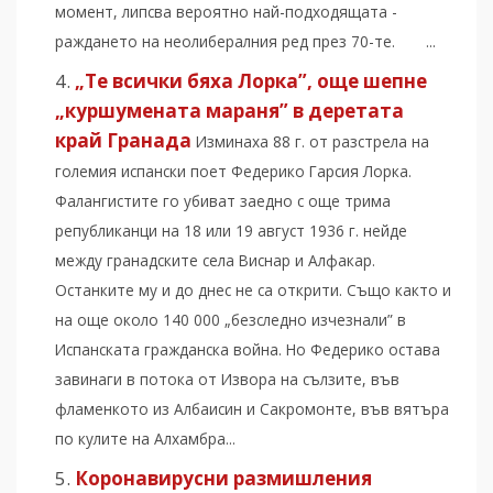
момент, липсва вероятно най-подходящата -
раждането на неолибералния ред през 70-те. ...
„Те всички бяха Лорка”, още шепне
„куршумената мараня” в деретата
край Гранада
Изминаха 88 г. от разстрела на
големия испански поет Федерико Гарсия Лорка.
Фалангистите го убиват заедно с още трима
републиканци на 18 или 19 август 1936 г. нейде
между гранадските села Виснар и Алфакар.
Останките му и до днес не са открити. Също както и
на още около 140 000 „безследно изчезнали” в
Испанската гражданска война. Но Федерико остава
завинаги в потока от Извора на сълзите, във
фламенкото из Албаисин и Сакромонте, във вятъра
по кулите на Алхамбра...
Коронавирусни размишления