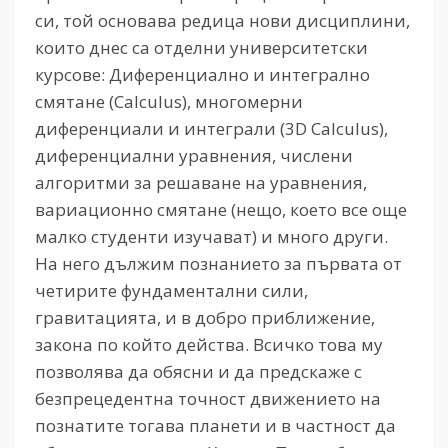
си, той основава редица нови дисциплини,
които днес са отделни университетски
курсове: Диференциално и интегрално
смятане
(Calculus)
, многомерни
диференциали и интеграли
(3D Calculus)
,
диференциални уравнения, числени
алгоритми за решаване на уравнения,
вариационно смятане (нещо, което все още
малко студенти изучават) и много други.
На него дължим познанието за първата от
четирите фундаментални сили,
гравитацията
,
и в добро приближение,
закона по който действа. Всичко това му
позволява да обясни и да предскаже с
безпрецедентна точност движението на
познатите тогава планети и в частност да