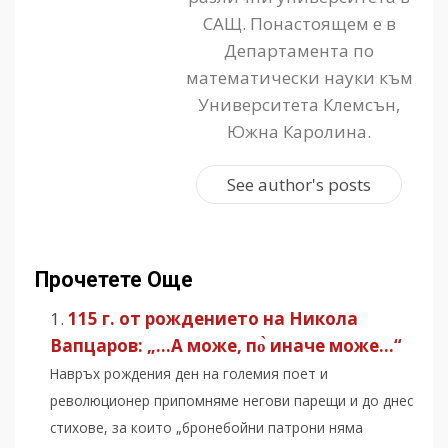
САЩ. Понастоящем е в
Департамента по
математически науки към
Университета Клемсън,
Южна Каролина.
See author's posts
Прочетете Още
115 г. от рождението на Никола
Вапцаров: „…А може, по̀ иначе може…“
Навръх рождения ден на големия поет и
революционер припомняме негови парещи и до днес
стихове, за които „бронебойни патрони няма