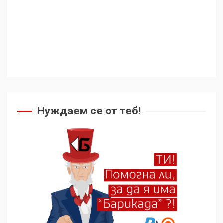
Съединените щати вече
дори не се преструват, че
не подкрепят терористи
4
Как се вземат милиони за
чужд труд
Нуждаем се от теб!
5
136 страни в ООН
подкрепиха Куба, България
избра да е сред 30
„въздържали се“
6
Удължаването на „Чат