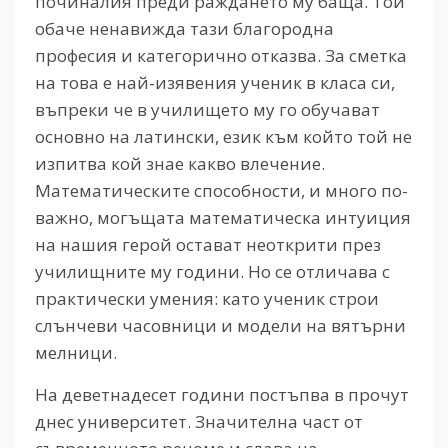
починалия преди раждането му баща. Той
обаче ненавижда тази благородна
професия и категорично отказва. За сметка
на това е най-изявения ученик в класа си,
въпреки че в училището му го обучават
основно на латински, език към който той не
изпитва кой знае какво влечение.
Математическите способности, и много по-
важно, могъщата математическа интуиция
на нашия герой остават неоткрити през
училищните му години. Но се отличава с
практически умения: като ученик строи
слънчеви часовници и модели на вятърни
мелници.
На деветнадесет години постъпва в прочут
днес университет. Значителна част от