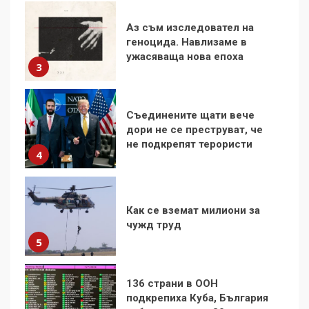
Съединените щати вече
дори не се преструват, че
не подкрепят терористи
4
Как се вземат милиони за
чужд труд
5
136 страни в ООН
подкрепиха Куба, България
избра да е сред 30
„въздържали се“
6
Удължаването на „Чат
контрола“ в ЕС е обида за