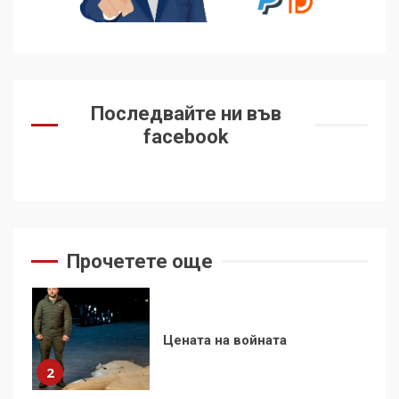
контрола“ в ЕС е обида за
демокрацията
7
За 100-годишнината на
Фидел Кастро – изкачване
Последвайте ни във
на Черни връх по неговите
facebook
стъпки от 1972 г.
1
Цената на войната
2
Прочетете още
Аз съм изследовател на
геноцида. Навлизаме в
ужасяваща нова епоха
3