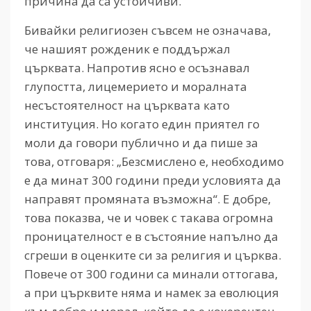
причина да са устойчиви.
Бивайки религиозен съвсем не означава,
че нашият рожденик е поддържал
църквата. Напротив ясно е осъзнавал
глупостта, лицемерието и моралната
несъстоятелност на църквата като
институция. Но когато един приятел го
моли да говори публично и да пише за
това, отговаря: „Безсмислено е, необходимо
е да минат 300 години преди условията да
направят промяната възможна“. Е добре,
това показва, че и човек с такава огромна
проницателност е в състояние напълно да
сгреши в оценките си за религия и църква.
Повече от 300 години са минали оттогава,
а при църквите няма и намек за еволюция