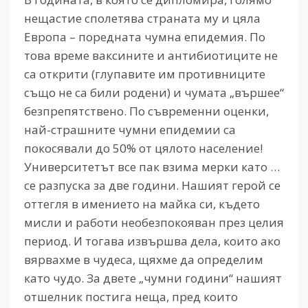
нещастие сполетява страната му и цяла
Европа – поредната чумна епидемия. По
това време ваксините и антибиотиците не
са открити (глупавите им противниците
също не са били родени) и чумата „вършее“
безпрепятствено. По съвременни оценки,
най-страшните чумни епидемии са
покосявали до 50% от цялото население!
Университетът все пак взима мерки като …
се разпуска за две години. Нашият герой се
оттегля в имението на майка си, където
мисли и работи необезпокояван през целия
период. И тогава извършва дела, които ако
вярвахме в чудеса, щяхме да определим
като чудо. За двете „чумни години“ нашият
отшелник постига неща, пред които