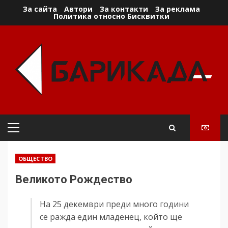
Skip
За сайта
Автори
За контакти
За реклама
Политика относно Бисквитки
to
content
Primary
Menu
ОБЩЕСТВО
Великото Рождество
На 25 декември преди много години
се ражда един младенец, който ще