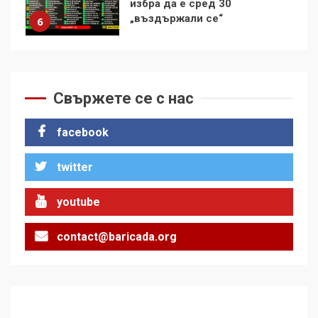
демокрацията
7
За 100-годишнината на
Фидел Кастро – изкачване
на Черни връх по неговите
Свържете се с нас
стъпки от 1972 г.
1
facebook
twitter
Цената на войната
2
youtube
contact@baricada.org
Аз съм изследовател на
геноцида. Навлизаме в
ужасяваща нова епоха
3