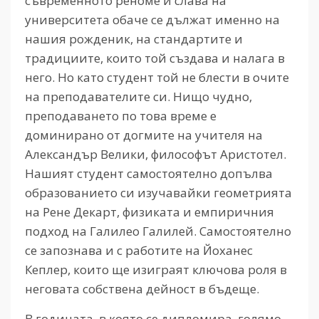
съвременното реноме и слава на
университета обаче се дължат именно на
нашия рожденик, на стандартите и
традициите, които той създава и налага в
него. Но като студент той не блести в очите
на преподавателите си. Нищо чудно,
преподаването по това време е
доминирано от догмите на учителя на
Александър Велики, философът Аристотел.
Нашият студент самостоятелно допълва
образованието си изучавайки геометрията
на Рене Декарт, физиката и емпиричния
подход на Галилео Галилей. Самостоятелно
се запознава и с работите на Йоханес
Кеплер, които ще изиграят ключова роля в
неговата собствена дейност в бъдеще.
В годината, в която се дипломира, голямо