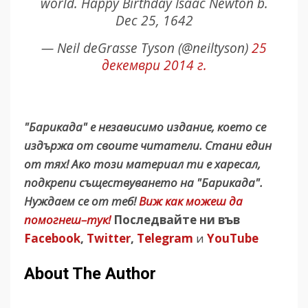
world. Happy Birthday Isaac Newton b.
Dec 25, 1642
— Neil deGrasse Tyson (@neiltyson)
25
декември 2014 г.
"Барикада" е независимо издание, което се
издържа от своите читатели. Стани един
от тях! Ако този материал ти е харесал,
подкрепи съществуването на "Барикада".
Нуждаем се от теб!
Виж как можеш да
помогнеш–тук!
Последвайте ни във
Facebook
,
Twitter
,
Telegram
и
YouTube
About The Author