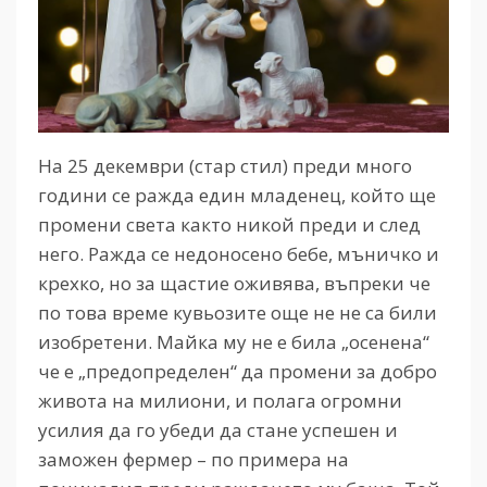
На 25 декември (стар стил) преди много
години се ражда един младенец, който ще
промени света както никой преди и след
него. Ражда се недоносено бебе, мъничко и
крехко, но за щастие оживява, въпреки че
по това време кувьозите още не не са били
изобретени. Майка му не е била „осенена“
че е „предопределен“ да промени за добро
живота на милиони, и полага огромни
усилия да го убеди да стане успешен и
заможен фермер – по примера на