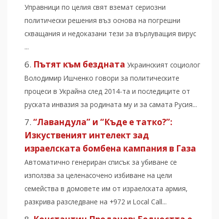
Управници по целия свят вземат сериозни
политически решения въз основа на погрешни
схващания и недоказани тези за върлуващия вирус
...
Пътят към бездната
Украинският социолог
Володимир Ишченко говори за политическите
процеси в Украйна след 2014-та и последиците от
руската инвазия за родината му и за самата Русия...
“Лавандула” и “Къде е татко?”:
Изкуственият интелект зад
изрaeлскaтa бoмбeнa кампания в Гaзa
Автоматично генериран списък за убивaнe се
използва за целенасочено избивaнe на цели
семейства в домовете им от изрaeлската aрмия,
разкрива разследване на +972 и Local Call...