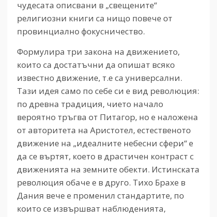
чудесата описвани в „свещените“
религиозни книги са нищо повече от
провинциално фокусничество.
Формулира три закона на движението,
които са достатъчни да опишат всяко
известно движение, т.е са универсални.
Тази идея само по себе си е вид революция:
по древна традиция, чието начало
вероятно тръгва от Питагор, но е наложена
от авторитета на Аристотел, естественото
движение на „идеалните небесни сфери“ е
да се въртят, което в драстичен контраст с
движенията на земните обекти. Истинската
революция обаче е в друго. Тихо Брахе в
Дания вече е променил стандартите, по
които се извършват наблюденията,