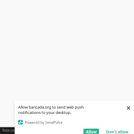
×
Allow baricada.org to send web push
notifications to your desktop.
Powered by SendPulse
Този сайт използва бисквитки (cookies). Ако желаете можете да научите
Allow
Don't allow