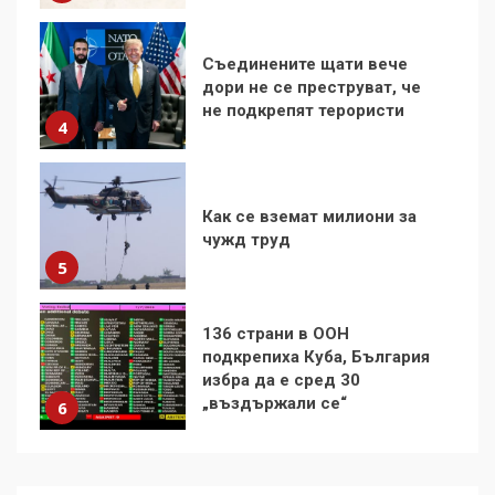
дори не се преструват, че
не подкрепят терористи
4
Как се вземат милиони за
чужд труд
5
136 страни в ООН
подкрепиха Куба, България
избра да е сред 30
„въздържали се“
6
Удължаването на „Чат
контрола“ в ЕС е обида за
демокрацията
7