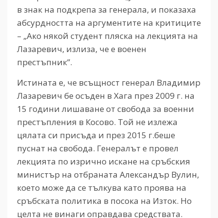
в знак на подкрепа за генерала, и показаха
абсурдността на аргументите на критиците
– „Ако някой студент пляска на лекцията на
Лазаревич, излиза, че е военен
престъпник”.
Истината е, че всъщност генерал Владимир
Лазаревич бе осъден в Хага през 2009 г. на
15 години лишаване от свобода за военни
престъпления в Косово. Той не излежа
цялата си присъда и през 2015 г.беше
пуснат на свобода. Генералът е провел
лекцията по изрично искане на сръбския
министър на отбраната Александър Вулин,
което може да се тълкува като проява на
сръбската политика в посока на Изток. Но
целта не винаги оправдава средствата.