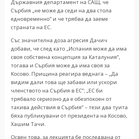
Държавния департамент на САЩ, че
Сърбия „не може да седи на два стола
едновременно” и че трябва да заеме
страната на ЕС.
Със значителна доза агресия Дачич
добави, че след като „Испания може да има
своя собствена концепция за Каталуния”,
тогава и Сърбия може да има своя за
Косово. Прищина реагира веднага – „Да
видим дали това ще забави или ускори
членството на Сърбия в ЕС”; „ЕС би
трябвало сериозно да е обезпокоен от
такива действия в Сърбия” – тези два туита
бяха публикувани от президента на Косово,
Хашим Тачи.
Освен това, за лекцията бе последвана от