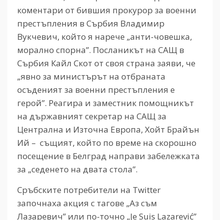
коментари от бившия прокурор за военни
престъпления в Сърбия Владимир
Вукчевич, който я нарече „анти-човешка,
морално спорна”. Посланикът на САЩ в
Сърбия Кайл Скот от своя страна заяви, че
„явно за министърът на отбраната
осъденият за военни престъпления е
герой”. Реагира и заместник помощникът
на държавният секретар на САЩ за
Централна и Източна Европа, Хойт Брайън
Ий – същият, който по време на скорошно
посещение в Белград направи забележката
за „седенето на двата стола”.
Сръбските потребители на Twitter
започнаха акция с тагове „Аз съм
Лазаревич” или по-точно „Je Suis Lazarević”