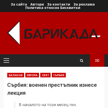
Skip
За сайта
Автори
За контакти
За реклама
Политика относно Бисквитки
to
content
Primary
Menu
БАЛКАНИ
ЕВРОПА
СВЯТ
СЪРБИЯ
Сърбия: военен престъпник изнесе
лекция
В началото на този месец ген.