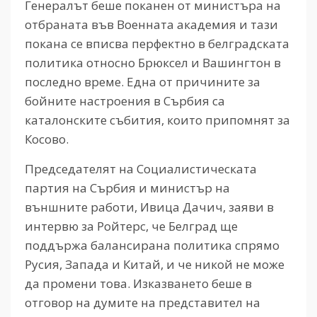
Генералът беше поканен от министъра на
отбраната във Военната академия и тази
покана се вписва перфектно в белградската
политика относно Брюксел и Вашингтон в
последно време. Една от причините за
бойните настроения в Сърбия са
каталонските събития, които припомнят за
Косово.
Председателят на Социалистическата
партия на Сърбия и министър на
външните работи, Ивица Дачич, заяви в
интервю за Ройтерс, че Белград ще
поддържа балансирана политика спрямо
Русия, Запада и Китай, и че никой не може
да промени това. Изказването беше в
отговор на думите на представител на