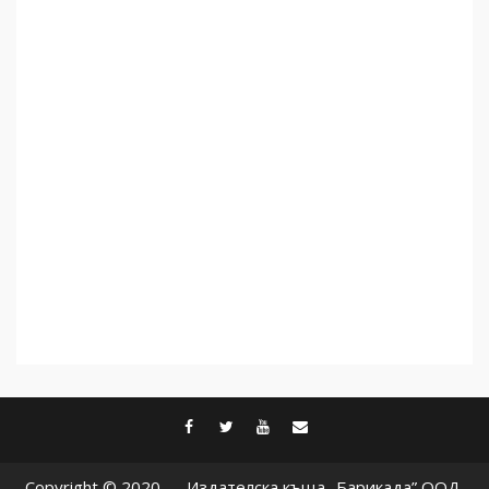
дори не се преструват, че
не подкрепят терористи
4
Как се вземат милиони за
чужд труд
5
facebook
twitter
youtube
contact@baric
Copyright © 2020 — Издателска къща „Барикада” ООД.