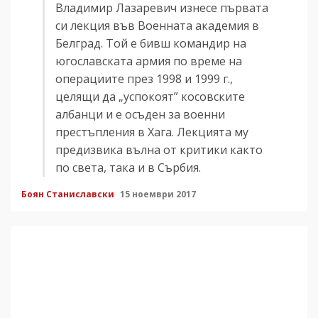
Владимир Лазаревич изнесе първата
си лекция във Военната академия в
Белград. Той е бивш командир на
югославската армия по време на
операциите през 1998 и 1999 г.,
целящи да „успокоят” косовските
албанци и е осъден за военни
престъпления в Хага. Лекцията му
предизвика вълна от критики както
по света, така и в Сърбия.
Боян Станиславски
15 ноември 2017