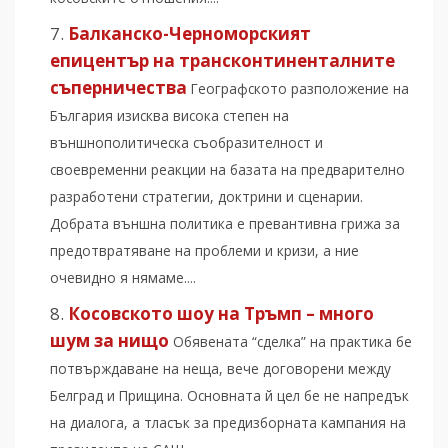
Балканско-Черноморският
епицентър на трансконтиненталните
съперничества
Географското разположение на
България изисква висока степен на
външнополитическа съобразителност и
своевременни реакции на базата на предварително
разработени стратегии, доктрини и сценарии.
Добрата външна политика е превантивна грижа за
предотвратяване на проблеми и кризи, а ние
очевидно я нямаме....
Косовското шоу на Тръмп – много
шум за нищо
Обявената “сделка” на практика бе
потвърждаване на неща, вече договорени между
Белград и Прищина. Основната й цел бе не напредък
на диалога, а тласък за предизборната кампания на