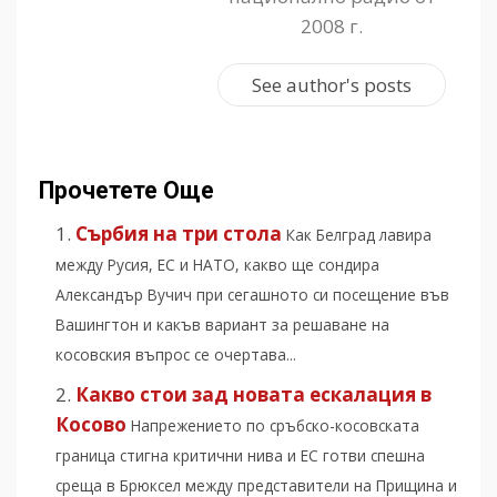
2008 г.
See author's posts
Прочетете Още
Сърбия на три стола
Как Белград лавира
между Русия, ЕС и НАТО, какво ще сондира
Александър Вучич при сегашното си посещение във
Вашингтон и какъв вариант за решаване на
косовския въпрос се очертава...
Какво стои зад новата ескалация в
Косово
Напрежението по сръбско-косовската
граница стигна критични нива и ЕС готви спешна
среща в Брюксел между представители на Прищина и