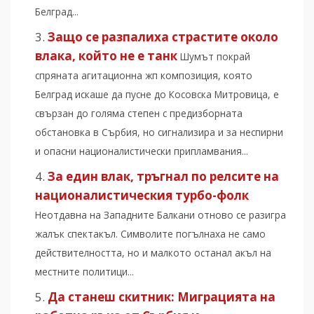
Белград...
Защо се разпалиха страстите около
влака, който не е танк
Шумът покрай
спряната агитационна жп композиция, която
Белград искаше да пусне до Косовска Митровица, е
свързан до голяма степен с предизборната
обстановка в Сърбия, но сигнализира и за неспирни
и опасни националистически припламвания...
За един влак, тръгнал по релсите на
националистическия турбо-фолк
Неотдавна на Западните Балкани отново се разигра
жалък спектакъл. Символите погълнаха не само
действителността, но и малкото останал акъл на
местните политици...
Да станеш скитник: Миграцията на