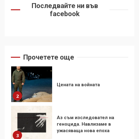
Последвайте ни във
facebook
За 100-годишнината на
Фидел Кастро – изкачване
на Черни връх по неговите
стъпки от 1972 г.
1
Прочетете още
Цената на войната
2
Аз съм изследовател на
геноцида. Навлизаме в
ужасяваща нова епоха
3
Съединените щати вече