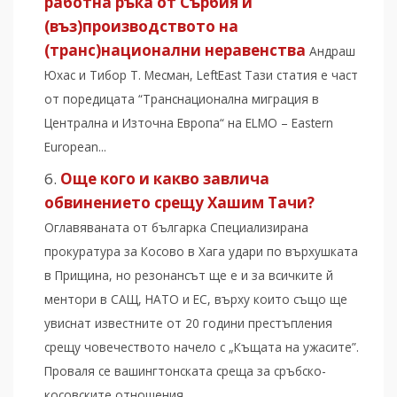
работна ръка от Сърбия и
(въз)производството на
(транс)национални неравенства
Андраш
Юхас и Тибор Т. Месман, LeftEast Тази статия е част
от поредицата “Транснационална миграция в
Централна и Източна Европа“ на ELMO – Eastern
European...
Още кого и какво завлича
обвинението срещу Хашим Тачи?
Оглавяваната от българка Специализирана
прокуратура за Косово в Хага удари по върхушката
в Прищина, но резонансът ще е и за всичките й
ментори в САЩ, НАТО и ЕС, върху които също ще
увиснат известните от 20 години престъпления
срещу човечеството начело с „Къщата на ужасите”.
Проваля се вашингтонската среща за сръбско-
косовските отношения....