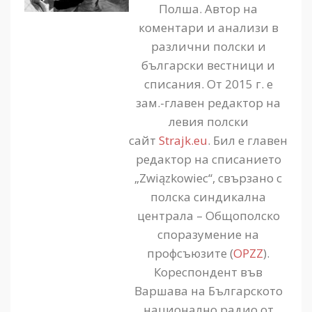
Полша. Автор на
коментари и анализи в
различни полски и
български вестници и
списания. От 2015 г. е
зам.-главен редактор на
левия полски
сайт
Strajk.eu
. Бил е главен
редактор на списанието
„Związkowiec“, свързано с
полска синдикална
централа – Общополско
споразумение на
профсъюзите (
OPZZ
).
Кореспондент във
Варшава на Българското
национално радио от