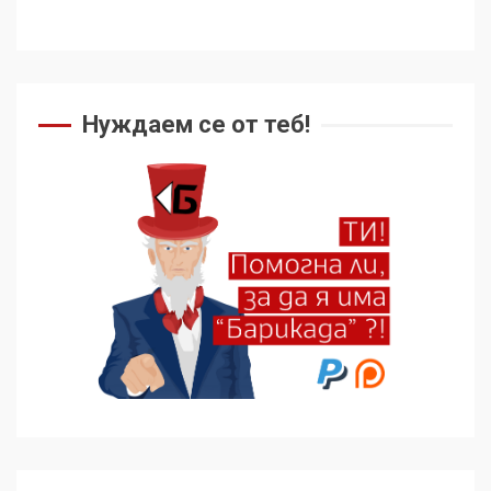
Съединените щати вече
дори не се преструват, че
не подкрепят терористи
4
Нуждаем се от теб!
Как се вземат милиони за
чужд труд
5
136 страни в ООН
подкрепиха Куба, България
избра да е сред 30
„въздържали се“
6
Удължаването на „Чат
контрола“ в ЕС е обида за
демокрацията
7