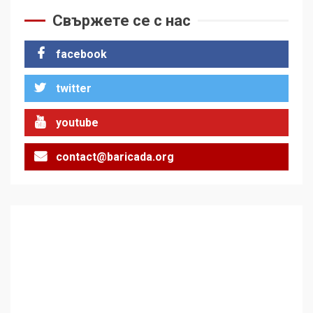
Свържете се с нас
За 100-годишнината на
Фидел Кастро – изкачване
facebook
на Черни връх по неговите
стъпки от 1972 г.
1
twitter
youtube
Цената на войната
contact@baricada.org
2
Аз съм изследовател на
геноцида. Навлизаме в
ужасяваща нова епоха
3
Съединените щати вече