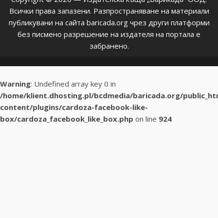
Всички права запазени. Разпространяване на материали
публикувани на сайта baricada.org чрез други платформи
без писмено разрешение на издателя на портала е
забранено.
Warning
: Undefined array key 0 in
/home/klient.dhosting.pl/bcdmedia/baricada.org/public_h
content/plugins/cardoza-facebook-like-
box/cardoza_facebook_like_box.php
on line
924