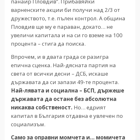
панаир Пловдив”. Прибавяйки
варненските акции би получи над 2/3 от
дружеството, т.е. пълен контрол. А община
Пловдив ще му е параван, докато… не
увеличи капитала и на си го вземе на 100
процента – стига да поиска.
Впрочем, и в двата града се разигра
епична сценка. Най-дясната партия на
света от всички десни – ДСБ, искаше
държавата да си запази 49-те процента.
Най-лявата и социална – БСП, държеше
държавата да остане без абсолютна
никаква собственост.
Но… едрият
капитал в България отдавна е увлечен по
социализъм.
Само за оправни момчета и… момичета