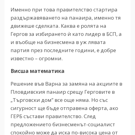
Именно при това правителство стартира
раздържавяването на панаира, именно тя
движеше сделката. Каква е ролята на
Гергов за избирането ѝ като лидер в БСП, а
и въобще на бизнесмена в уж лявата
партия през последните години, е добре
известно – огромни.
Висша математика
Решение във Варна за замяна на акциите в
Пловдивския панаир срещу Герговите в
„Търговски дом” все още няма. Но със
сигурност ще бъде отправена оферта, ако
ГЕРБ състави правителство. След
предложението бизнесменът-социалист
спокойно може да иска по-висока цена от