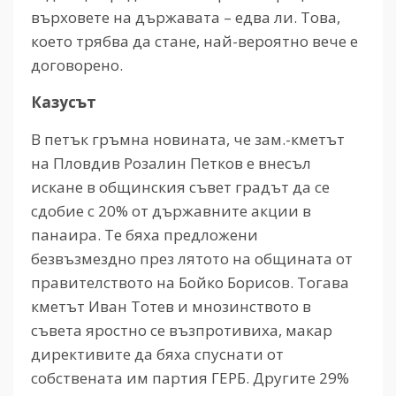
върховете на държавата – едва ли. Това,
което трябва да стане, най-вероятно вече е
договорено.
Казусът
В петък гръмна новината, че зам.-кметът
на Пловдив Розалин Петков е внесъл
искане в общинския съвет градът да се
сдобие с 20% от държавните акции в
панаира. Те бяха предложени
безвъзмездно през лятото на общината от
правителството на Бойко Борисов. Тогава
кметът Иван Тотев и мнозинството в
съвета яростно се възпротивиха, макар
директивите да бяха спуснати от
собствената им партия ГЕРБ. Другите 29%