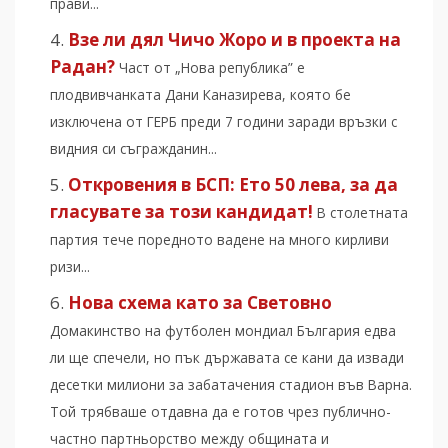
прави...
Взе ли дял Чичо Жоро и в проекта на
Радан?
Част от „Нова република” е
плодвивчанката Дани Каназирева, която бе
изключена от ГЕРБ преди 7 години заради връзки с
видния си съгражданин...
Откровения в БСП: Ето 50 лева, за да
гласувате за този кандидат!
В столетната
партия тече поредното вадене на много кирливи
ризи...
Нова схема като за Световно
Домакинство на футболен мондиал България едва
ли ще спечели, но пък държавата се кани да извади
десетки милиони за забатачения стадион във Варна.
Той трябваше отдавна да е готов чрез публично-
частно партньорство между общината и