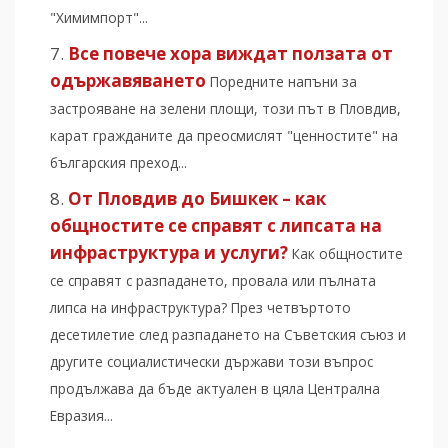
"Химимпорт"...
Все повече хора виждат ползата от
одържавяването
Поредните напъни за
застрояване на зелени площи, този път в Пловдив,
карат гражданите да преосмислят "ценностите" на
българския преход...
От Пловдив до Бишкек – как
общностите се справят с липсата на
инфраструктура и услуги?
Как общностите
се справят с разпадането, провала или пълната
липса на инфраструктура? През четвъртото
десетилетие след разпадането на Съветския съюз и
другите социалистически държави този въпрос
продължава да бъде актуален в цяла Централна
Евразия...