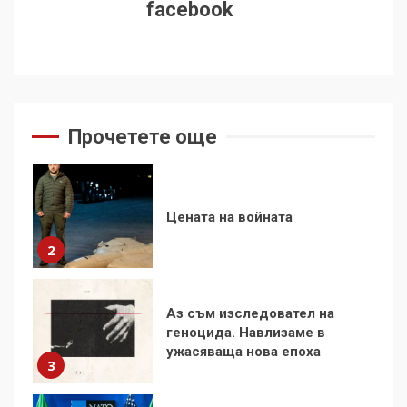
facebook
стъпки от 1972 г.
1
Цената на войната
2
Прочетете още
Аз съм изследовател на
геноцида. Навлизаме в
ужасяваща нова епоха
3
Съединените щати вече
дори не се преструват, че
не подкрепят терористи
4