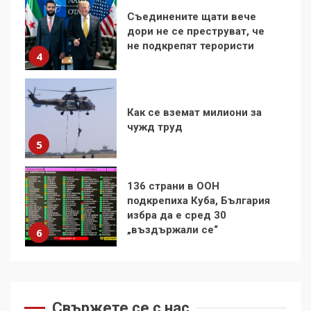
Как се вземат милиони за
чужд труд
5
136 страни в ООН
подкрепиха Куба, България
избра да е сред 30
„въздържали се“
6
Удължаването на „Чат
контрола“ в ЕС е обида за
демокрацията
7
За 100-годишнината на
Фидел Кастро – изкачване
на Черни връх по неговите
Свържете се с нас