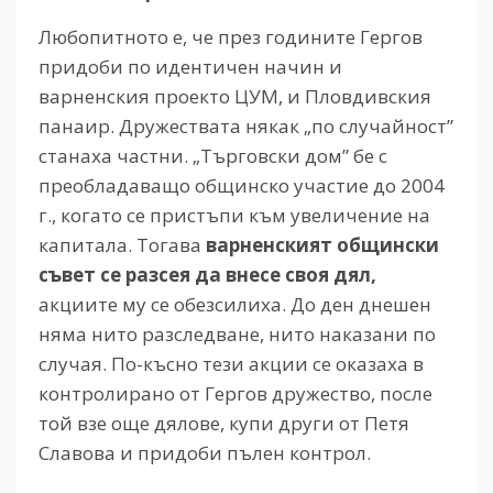
Любопитното е, че през годините Гергов
придоби по идентичен начин и
варненския проекто ЦУМ, и Пловдивския
панаир. Дружествата някак „по случайност”
станаха частни. „Търговски дом” бе с
преобладаващо общинско участие до 2004
г., когато се пристъпи към увеличение на
капитала. Тогава
варненският общински
съвет се разсея да внесе своя дял,
акциите му се обезсилиха. До ден днешен
няма нито разследване, нито наказани по
случая. По-късно тези акции се оказаха в
контролирано от Гергов дружество, после
той взе още дялове, купи други от Петя
Славова и придоби пълен контрол.