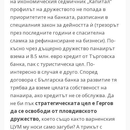
на икономическия седмичник „Капитал”
профилът на дружеството не попада в
приоритетите на банката, разписани в
специалния закон за дейността ѝ (трезорът
през последните години е спасителна
сламка за рефинансиране на бизнеси). По-
късно чрез дъщерно дружество панаирът
взема и 8.5 млн. евро кредит от Търговска
банка, пак с туристическа цел. По-
интересно в случая е друго. Според
договора с Българска банка за развитие тя
трябва да вземе цялата собственост на
панаира, ако кредитът не се обслужва. Да
не би пък
стратегическата цел е Гергов
да се освободи от пловдивското
дружество,
което също както варненския
ЦУМ му носи само загуби? А трикът с