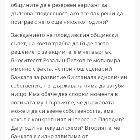
общините да е резервен вариант за
дългова споделеност, ако все пак реши да
поиграе с него още няколко години?
Заседанието на пловдивския общински
съвет, на което трябва да бъде взето
решението за акциите, е в четвъртък.
Вносителят Розалин Петков се мотивира
именно с факта, че при лош сценарий
Банката за развитие би станала едноличен
собственик, т.е. държавата няма да загуби
нищо. Има обаче два спорни момента в
логиката му. Първият е, че държавата
може и да си вземе собствеността, ама
какъв е конкретният интерес на Пловдив?
Да угоди на текущи схеми? Вторият е, че
банката е силно зависима от