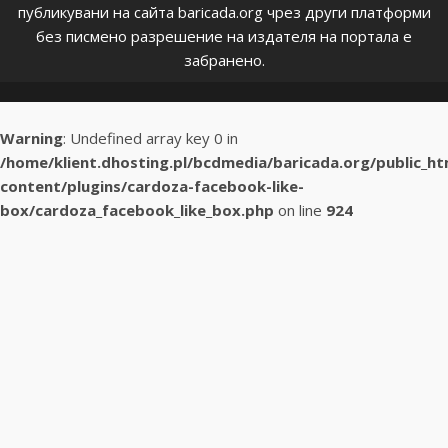
публикувани на сайта baricada.org чрез други платформи
без писмено разрешение на издателя на портала е
забранено.
Warning
: Undefined array key 0 in
/home/klient.dhosting.pl/bcdmedia/baricada.org/public_h
content/plugins/cardoza-facebook-like-
box/cardoza_facebook_like_box.php
on line
924