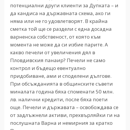
потенциални други клиенти за Дупката – и
да кандиса на държавната схема, ако ги
няма или не го удовлетворят. В крайна
сметка той ще се раздели с една досадна
варненска собственост, от която към
момента не може да си избие парите. А
какво печели от увеличения дял в
Пловдивския панаир? Печели не само
контрол и бъдещо евентуално
придобиване, ами и споделени дългове.
При обсъжданията в общинските съвети
миналата година бяха споменати 50 млн.
лв. налични кредити, после бяха поети
още. Печели и държавата – освобождава се
от задлъжнели активи, прехвърляйки ги на
послушната Варна и немирния за кратко