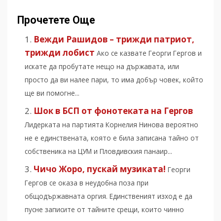
Прочетете Още
Вежди Рашидов – трижди патриот,
трижди лобист
Ако се казвате Георги Гергов и
искате да пробутате нещо на държавата, или
просто да ви налее пари, то има добър човек, който
ще ви помогне...
Шок в БСП от фонотеката на Гергов
Лидерката на партията Корнелия Нинова вероятно
не е единствената, която е била записана тайно от
собственика на ЦУМ и Пловдивския панаир...
Чичо Жоро, пускай музиката!
Георги
Гергов се оказа в неудобна поза при
общодържавната оргия. Единственият изход е да
пусне записите от тайните срещи, които чинно