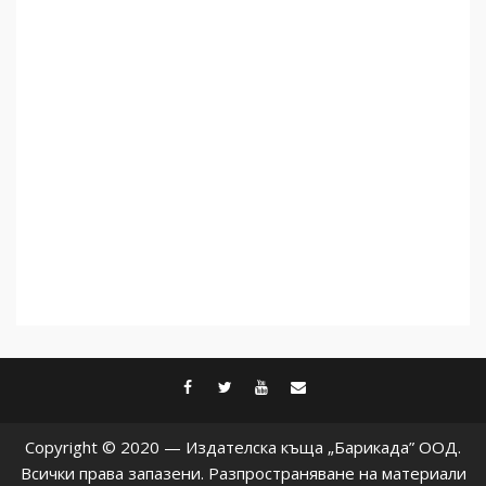
Как се вземат милиони за
чужд труд
5
facebook
twitter
youtube
contact@baric
Copyright © 2020 — Издателска къща „Барикада” ООД.
Всички права запазени. Разпространяване на материали