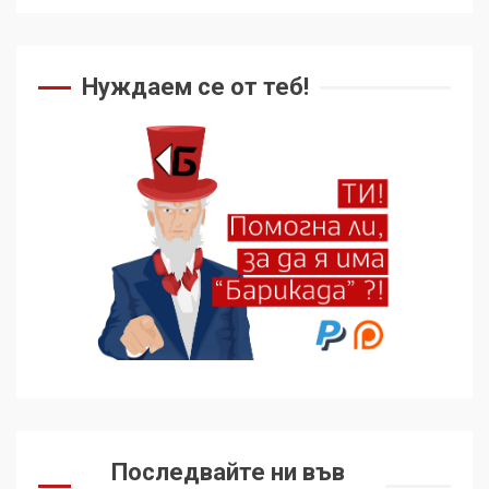
Как се вземат милиони за
чужд труд
Нуждаем се от теб!
5
136 страни в ООН
подкрепиха Куба, България
избра да е сред 30
„въздържали се“
6
Удължаването на „Чат
контрола“ в ЕС е обида за
демокрацията
7
За 100-годишнината на
Фидел Кастро – изкачване
Последвайте ни във
на Черни връх по неговите