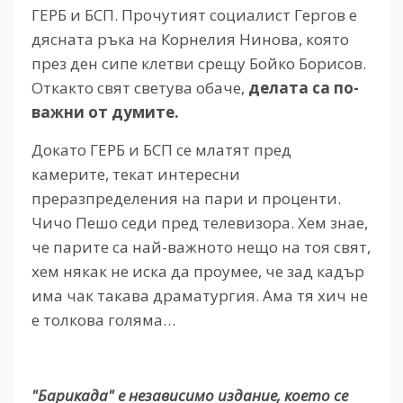
ГЕРБ и БСП. Прочутият социалист Гергов е
дясната ръка на Корнелия Нинова, която
през ден сипе клетви срещу Бойко Борисов.
Откакто свят светува обаче,
делата са по-
важни от думите.
Докато ГЕРБ и БСП се млатят пред
камерите, текат интересни
преразпределения на пари и проценти.
Чичо Пешо седи пред телевизора. Хем знае,
че парите са най-важното нещо на тоя свят,
хем някак не иска да проумее, че зад кадър
има чак такава драматургия. Ама тя хич не
е толкова голяма…
"Барикада" е независимо издание, което се