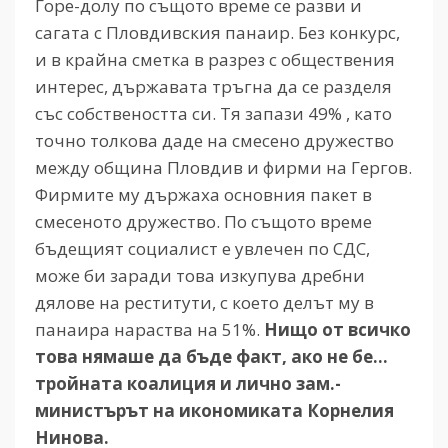
Горе-долу по същото време се разви и
сагата с Пловдивския панаир. Без конкурс,
и в крайна сметка в разрез с обществения
интерес, държавата тръгна да се разделя
със собствеността си. Тя запази 49% , като
точно толкова даде на смесено дружество
между община Пловдив и фирми на Гергов.
Фирмите му държаха основния пакет в
смесеното дружество. По същото време
бъдещият социалист е увлечен по СДС,
може би заради това изкупува дребни
дялове на реститути, с което делът му в
панаира нараства на 51%.
Нищо от всичко
това нямаше да бъде факт, ако не бе…
тройната коалиция и лично зам.-
министърът на икономиката Корнелия
Нинова.