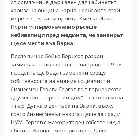
от остатъчния държавен дял кабинетът
хариза на община Варна. Герберите край
морето с охота ги приеха. Кметът Иван
Портних
първоначално ръсеше
небивалици пред медиите, че панаирът
ще се мести във Варна.
После лично Бойко Борисов разкри
замисъла за включването на града – 29-те
процента ще бъдат заменени срещу
собствеността на видния социалист и
бизнесмен Георги Гергов във варненското
дружество „Търговски дом”. То стопанисва
т.нар. Дупка в центъра на Варна, върху
която бизнесменът някога щеше да гради
ЦУМ. Гергов е мажоритарен собственик, а
община Варна – миноритарен. Дали