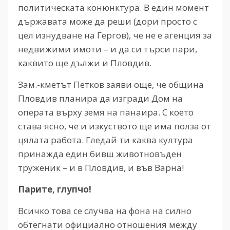
политическата конюнктура. В един момент
държавата може да реши (дори просто с
цел изнудване на Гергов), че не е агенция за
недвижими имоти – и да си търси пари,
каквито ще дължи и Пловдив.
Зам.-кметът Петков заяви още, че община
Пловдив планира да изгради Дом на
операта върху земя на панаира. С което
става ясно, че и изкуството ще има полза от
цялата работа. Гледай ти каква култура
принажда един бивш животновъден
труженик – и в Пловдив, и във Варна!
Парите, глупчо!
Всичко това се случва на фона на силно
обтегнати официално отношения между