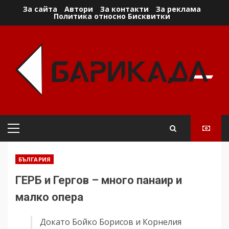
Skip
За сайта
Автори
За контакти
За реклама
Политика относно Бисквитки
to
content
Primary
Menu
БЪЛГАРИЯ
ГЕРБ и Гергов – много панаир и
малко опера
Докато Бойко Борисов и Корнелия