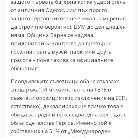
защото първата багерна копка удари стена
от античния Одесос, или пък просто
защото Гергов никога не е имал намерение
да строи (по-вероятно), ЦУМ до ден днешен
няма. Община Варна се надява
придобивайки контрола да превърне
грозния трап в музей, парк, или друга
красота – поне такива са официалните
обещания.
Пловдивските съветници обаче отказаха
„подаръка”. И мнозинството на ГЕРБ в
съвета, и опозицията (с изключение на БСП,
естествено), декларираха, че всичко това е
обида за града и преследва една цел – да се
облагодетелства Гергов. Именно той е
собственик на 51% от „Международен