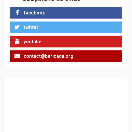
стъпки от 1972 г.
1
facebook
twitter
Цената на войната
2
youtube
contact@baricada.org
Аз съм изследовател на
геноцида. Навлизаме в
ужасяваща нова епоха
3
Съединените щати вече
дори не се преструват, че
не подкрепят терористи
4