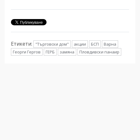
Етикети:
"Търговски дом"
акции
БСП
Варна
Георги Гергов
ГЕРБ
замяна
Пловдивски панаир