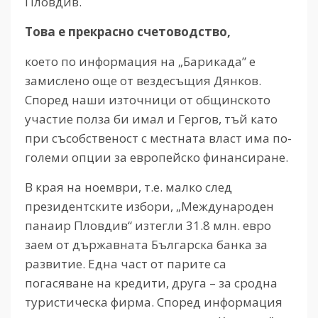
Пловдив.
Това е прекрасно счетоводство,
което по информация на „Барикада” е
замислено още от вездесъщия Дянков.
Според наши източници от общинското
участие полза би имал и Гергов, тъй като
при съсобственост с местната власт има по-
големи опции за европейско финансиране.
В края на ноември, т.е. малко след
президентските избори, „Международен
панаир Пловдив“ изтегли 31.8 млн. евро
заем от държавната Българска банка за
развитие. Една част от парите са
погасяване на кредити, друга – за сродна
туристическа фирма. Според информация