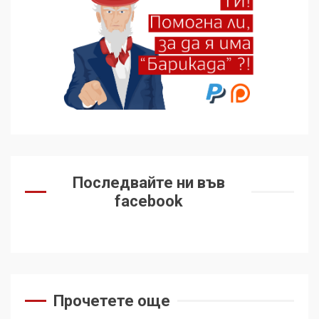
избра да е сред 30
„въздържали се“
6
Удължаването на „Чат
контрола“ в ЕС е обида за
демокрацията
7
За 100-годишнината на
Фидел Кастро – изкачване
Последвайте ни във
на Черни връх по неговите
facebook
стъпки от 1972 г.
1
Цената на войната
Прочетете още
2