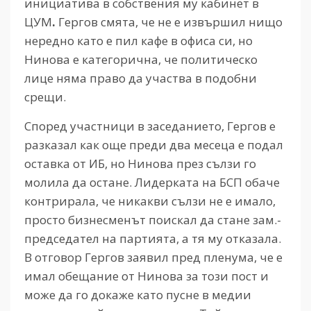
инициатива в собствения му кабинет в
ЦУМ
.
Гергов смята, че не е извършил нищо
нередно като е пил кафе в офиса си, но
Нинова е категорична, че политическо
лице няма право да участва в подобни
срещи.
Според участници в заседанието, Гергов е
разказал как още преди два месеца е подал
оставка от ИБ, но Нинова през сълзи го
молила да остане. Лидерката на БСП обаче
контрирала, че никакви сълзи не е имало,
просто бизнесменът поискал да стане зам.-
председател на партията, а тя му отказала.
В отговор Гергов заявил пред пленума, че е
имал обещание от Нинова за този пост и
може да го докаже като пусне в медии