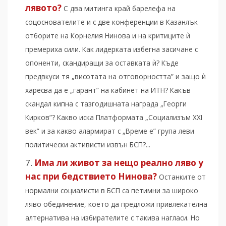
лявото?
С два митинга край барелефа на
соцоснователите и с две конференции в Казанлък
отборите на Корнелия Нинова и на критиците ѝ
премериха сили. Как лидерката избегна засичане с
опоненти, скандиращи за оставката ѝ? Къде
предвкуси тя „висотата на отговорността” и защо ѝ
харесва да е „гарант” на кабинет на ИТН? Какъв
скандал кипна с тазгодишната награда „Георги
Кирков”? Какво иска Платформата „Социализъм XXI
век” и за какво алармират с „Време е” група леви
политически активисти извън БСП?...
Има ли живот за нещо реално ляво у
нас при бедствието Нинова?
Останките от
нормални социалисти в БСП са петимни за широко
ляво обединение, което да предложи привлекателна
алтернатива на избирателите с такива нагласи. Но