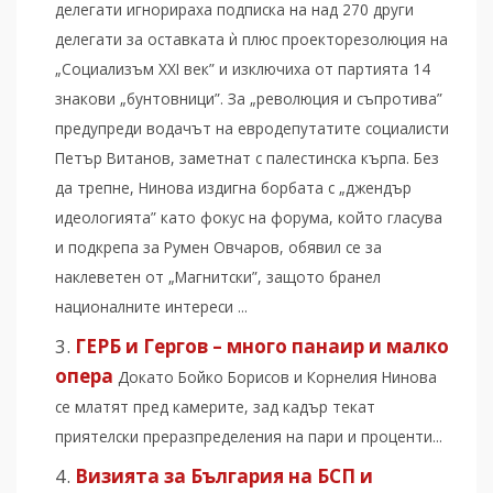
делегати игнорираха подписка на над 270 други
делегати за оставката ѝ плюс проекторезолюция на
„Социализъм XXI век” и изключиха от партията 14
знакови „бунтовници”. За „революция и съпротива”
предупреди водачът на евродепутатите социалисти
Петър Витанов, заметнат с палестинска кърпа. Без
да трепне, Нинова издигна борбата с „джендър
идеологията” като фокус на форума, който гласува
и подкрепа за Румен Овчаров, обявил се за
наклеветен от „Магнитски”, защото бранел
националните интереси ...
ГЕРБ и Гергов – много панаир и малко
опера
Докато Бойко Борисов и Корнелия Нинова
се млатят пред камерите, зад кадър текат
приятелски преразпределения на пари и проценти...
Визията за България на БСП и