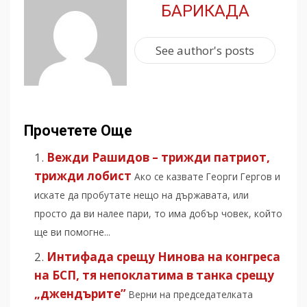
БАРИКАДА
See author's posts
Прочетете Още
Вежди Рашидов – трижди патриот,
трижди лобист
Ако се казвате Георги Гергов и
искате да пробутате нещо на държавата, или
просто да ви налее пари, то има добър човек, който
ще ви помогне...
Интифада срещу Нинова на конгреса
на БСП, тя непоклатима в танка срещу
„джендърите”
Верни на председателката