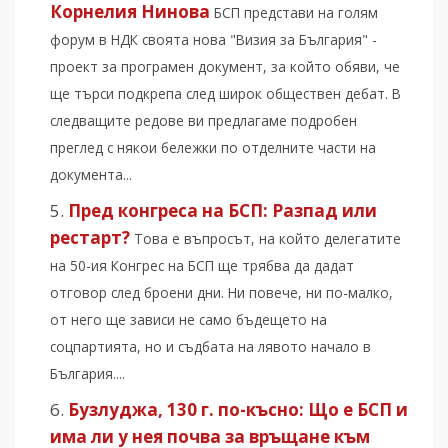
Корнелия Нинова
БСП представи на голям
форум в НДК своята нова "Визия за България" -
проект за програмен документ, за който обяви, че
ще търси подкрепа след широк обществен дебат. В
следващите редове ви предлагаме подробен
преглед с някои бележки по отделните части на
документа...
Пред конгреса на БСП: Разпад или
рестарт?
Това е въпросът, на който делегатите
на 50-ия Конгрес на БСП ще трябва да дадат
отговор след броени дни. Ни повече, ни по-малко,
от него ще зависи не само бъдещето на
соцпартията, но и съдбата на лявото начало в
България....
Бузлуджа, 130 г. по-късно: Що е БСП и
има ли у нея почва за връщане към