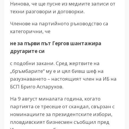
Нинова, че ще пусне из медиите записи от
техни разговори и договорки.
Членове на партийното ръководство са
категорични, че
не за първи път Гергов шантажира
другарите си
с подобни закани. Сред жертвите на
„бръмбарите“ му е и цял бивш шеф на
разузнаването – настоящият член на ИБ на
БСП Бриго Аспарухов.
На 9 август миналата година, когато
партията се тресеше от скандал, свързан с
номинациите за президентските избори,
пловдивският бизнесмен съобщил пред