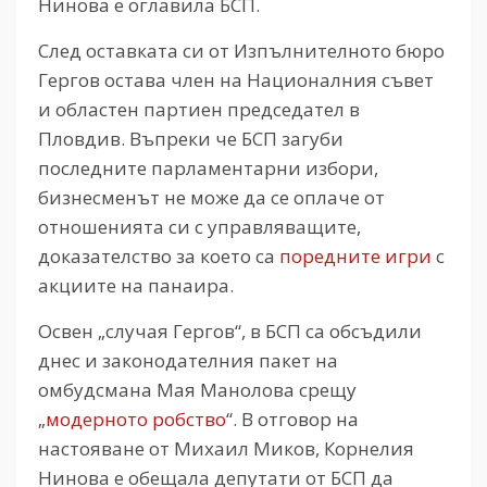
Нинова е оглавила БСП.
След оставката си от Изпълнителното бюро
Гергов остава член на Националния съвет
и областен партиен председател в
Пловдив. Въпреки че БСП загуби
последните парламентарни избори,
бизнесменът не може да се оплаче от
отношенията си с управляващите,
доказателство за което са
поредните игри
с
акциите на панаира.
Освен „случая Гергов“, в БСП са обсъдили
днес и законодателния пакет на
омбудсмана Мая Манолова срещу
„
модерното робство
“. В отговор на
настояване от Михаил Миков, Корнелия
Нинова е обещала депутати от БСП да