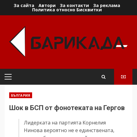
Skip
За сайта
Автори
За контакти
За реклама
Политика относно Бисквитки
to
content
Primary
Menu
БЪЛГАРИЯ
Шок в БСП от фонотеката на Гергов
Лидерката на партията Корнелия
Нинова вероятно не е единствената,