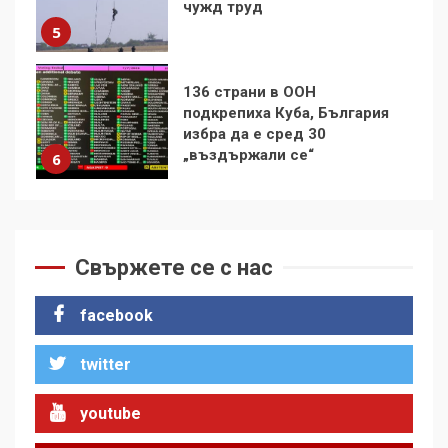
избра да е сред 30
„въздържали се“
6
Удължаването на „Чат
контрола“ в ЕС е обида за
демокрацията
7
За 100-годишнината на
Фидел Кастро – изкачване
Свържете се с нас
на Черни връх по неговите
стъпки от 1972 г.
1
facebook
twitter
Цената на войната
youtube
2