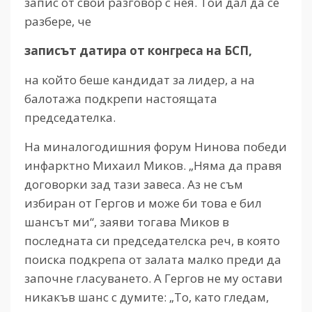
запис от свой разговор с нея. Той дал да се
разбере, че
записът датира от конгреса на БСП,
на който беше кандидат за лидер, а на
балотажа подкрепи настоящата
председателка.
На миналогодишния форум Нинова победи
инфарктно Михаил Миков. „Няма да правя
договорки зад тази завеса. Аз не съм
избиран от Гергов и може би това е бил
шансът ми“, заяви тогава Миков в
последната си председателска реч, в която
поиска подкрепа от залата малко преди да
започне гласуването. А Гергов не му остави
никакъв шанс с думите: „То, като гледам,