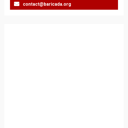
contact@baricada.org
Аз съм изследовател на
геноцида. Навлизаме в
ужасяваща нова епоха
3
Съединените щати вече
дори не се преструват, че
не подкрепят терористи
4
Как се вземат милиони за
чужд труд
5