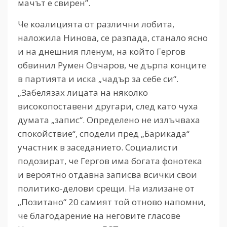
мачът е свирен”.
Че коалицията от различни лобита,
наложила Нинова, се разпада, станало ясно
и на днешния пленум, на който Гергов
обвинил Румен Овчаров, че дърпа конците
в партията и иска „чадър за себе си“.
„Забелязах лицата на няколко
високопоставени другари, след като чуха
думата „запис“. Определено не излъчваха
спокойствие“, сподели пред „Барикада“
участник в заседанието. Социалисти
подозират, че Гергов има богата фонотека
и вероятно отдавна записва всички свои
политико-делови срещи. На излизане от
„Позитано“ 20 самият той отново напомни,
че благодарение на неговите гласове