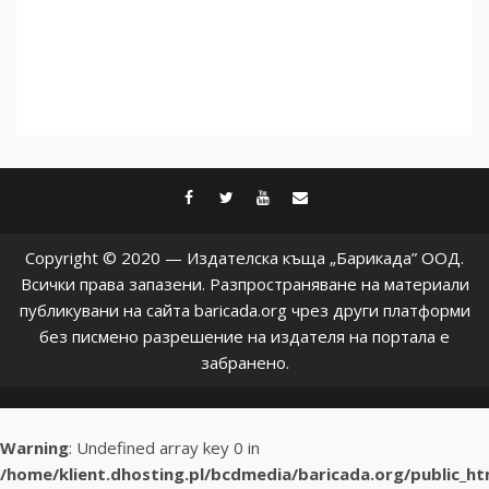
facebook
twitter
youtube
contact@baric
Copyright © 2020 — Издателска къща „Барикада” ООД.
Всички права запазени. Разпространяване на материали
публикувани на сайта baricada.org чрез други платформи
без писмено разрешение на издателя на портала е
забранено.
Warning
: Undefined array key 0 in
/home/klient.dhosting.pl/bcdmedia/baricada.org/public_h