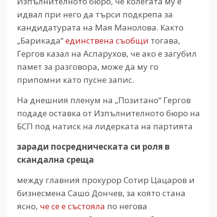
Изпълнителното бюро, че колегата му е
идвал при него да търси подкрепа за
кандидатурата на Мая Манолова. Както
„Барикада“
единствена съобщи
тогава,
Гергов казал на Аспарухов, че ако е загубил
памет за разговора, може да му го
припомни като пусне запис.
На днешния пленум на „Позитано“ Гергов
подаде оставка от Изпълнителното бюро на
БСП под натиск на лидерката на партията
заради посредническата си роля в
скандална среща
между главния прокурор Сотир Цацаров и
бизнесмена Сашо Дончев, за която стана
ясно,
че се е състояла
по негова