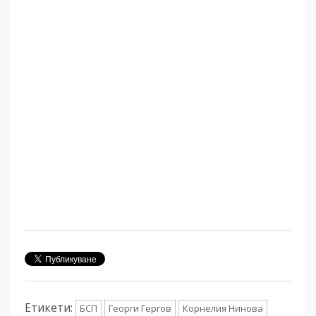
Етикети:
БСП
Георги Гергов
Корнелия Нинова