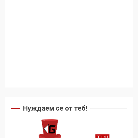
Аз съм изследовател на
геноцида. Навлизаме в
ужасяваща нова епоха
3
Съединените щати вече
дори не се преструват, че
не подкрепят терористи
4
Как се вземат милиони за
чужд труд
Нуждаем се от теб!
5
136 страни в ООН
подкрепиха Куба, България