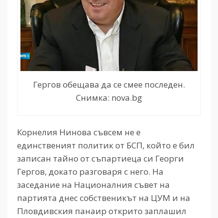
Гергов обещава да се смее последен.
Снимка: nova.bg
Корнелия Нинова съвсем не е
единственият политик от БСП, който е бил
записан тайно от съпартиеца си Георги
Гергов, докато разговаря с него. На
заседание на Националния съвет на
партията днес собственикът на ЦУМ и на
Пловдивския панаир открито заплашил