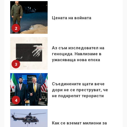
Аз съм изследовател на
геноцида. Навлизаме в
ужасяваща нова епоха
3
Съединените щати вече
дори не се преструват, че
не подкрепят терористи
4
Как се вземат милиони за
чужд труд
5
136 страни в ООН
подкрепиха Куба, България