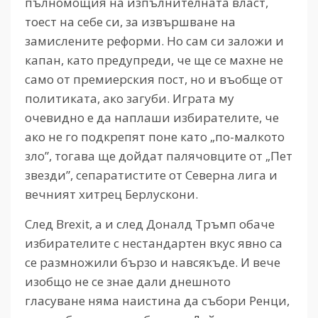
пълномощия на изпълнителната власт,
тоест на себе си, за извършване на
замислените реформи. Но сам си заложи и
капан, като предупреди, че ще се махне не
само от премиерския пост, но и въобще от
политиката, ако загуби. Играта му
очевидно е да наплаши избирателите, че
ако не го подкрепят поне като „по-малкото
зло”, тогава ще дойдат палячовците от „Пет
звезди”, сепаратистите от Северна лига и
вечният хитрец Берлускони.
След Brexit, а и след Доналд Тръмп обаче
избирателите с нестандартен вкус явно са
се размножили бързо и навсякъде. И вече
изобщо не се знае дали днешното
гласуване няма наистина да събори Ренци,