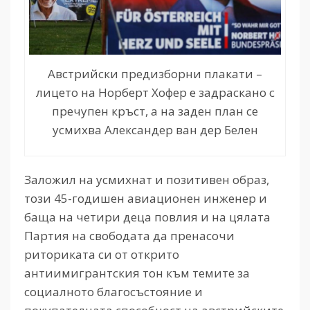
Австрийски предизборни плакати –
лицето на Норберт Хофер е задраскано с
пречупен кръст, а на заден план се
усмихва Александер ван дер Белен
Заложил на усмихнат и позитивен образ,
този 45-годишен авиационен инженер и
баща на четири деца повлия и на цялата
Партия на свободата да пренасочи
риториката си от открито
антиимигрантския тон към темите за
социалното благосъстояние и