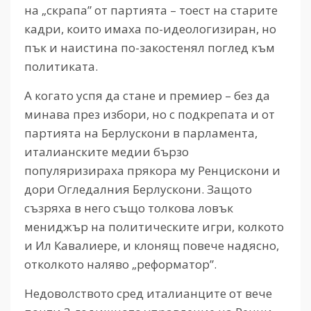
на „скрапа” от партията – тоест на старите
кадри, които имаха по-идеологизиран, но
пък и наистина по-закостенял поглед към
политиката.
А когато успя да стане и премиер – без да
минава през избори, но с подкрепата и от
партията на Берлускони в парламента,
италианските медии бързо
популяризираха прякора му Ренцискони и
дори Огледалния Берлускони. Защото
съзряха в него също толкова ловък
мениджър на политическите игри, колкото
и Ил Кавалиере, и клонящ повече надясно,
отколкото наляво „реформатор”.
Недоволството сред италианците от вече