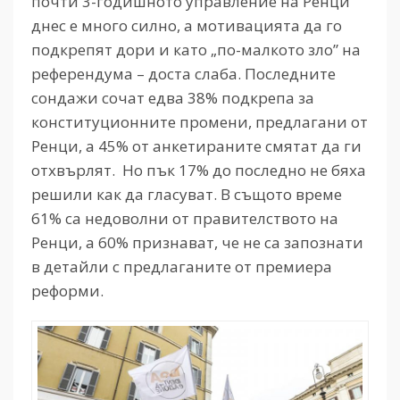
почти 3-годишното управление на Ренци
днес е много силно, а мотивацията да го
подкрепят дори и като „по-малкото зло” на
референдума – доста слаба. Последните
сондажи сочат едва 38% подкрепа за
конституционните промени, предлагани от
Ренци, а 45% от анкетираните смятат да ги
отхвърлят. Но пък 17% до последно не бяха
решили как да гласуват. В същото време
61% са недоволни от правителството на
Ренци, а 60% признават, че не са запознати
в детайли с предлаганите от премиера
реформи.