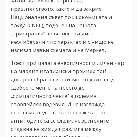
законодателен контрол над
правителството, както и да закрие
Националния съвет по икономиката и
труда (CNEL), подобен на нашата
„тристранка”, всъщност са чисто
неолиберални по характер и с нищо не
излизат извън схемата и на Меркел.
Тоест при цялата енергичност и личен чар
на младия италиански премиер той
докарва образа си най-много даже не до
„доброто ченге”, а просто до
„симпатичното ченге” в големия
европейски водевил. И не изглажда
основния недостатък на сюжета – че
антиподите са се слели, че зрителите
отдавна не виждат разлика между