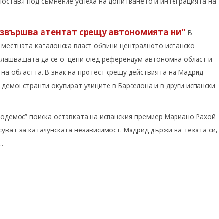
поставя под съмнение успеха на допитването и интеграцията на
извършва атентат срещу автономията ни”
В
местната каталонска власт обвини централното испанско
плашващата да се отцепи след референдум автономна област и
на областта. В знак на протест срещу действията на Мадрид
 демонстранти окупират улиците в Барселона и в други испански
Подемос” поиска оставката на испанския премиер Мариано Рахой
уват за каталунската независимост. Мадрид държи на тезата си,
.