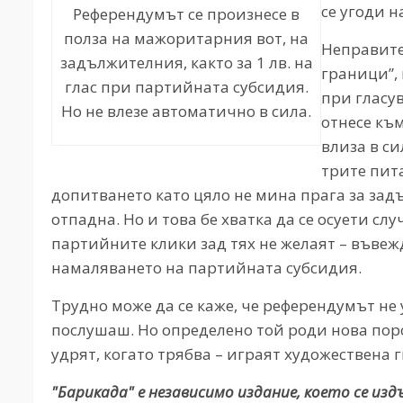
се угоди н
Референдумът се произнесе в
полза на мажоритарния вот, на
Неправите
задължителния, както за 1 лв. на
граници”,
глас при партийната субсидия.
при гласув
Но не влезе автоматично в сила.
отнесе към
влиза в си
трите пит
допитването като цяло не мина прага за задъ
отпадна. Но и това бе хватка да се осуети сл
партийните клики зад тях не желаят – въве
намаляването на партийната субсидия.
Трудно може да се каже, че референдумът не у
послушаш. Но определено той роди нова поро
удрят, когато трябва – играят художествена 
"Барикада" е независимо издание, което се из