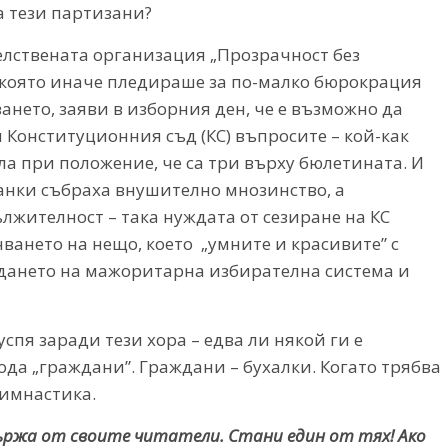
а тези партизани?
лствената организация „Прозрачност без
 която иначе пледираше за по-малко бюрокрация
ането, заяви в изборния ден, че е възможно да
 Конституционния съд (КС) въпросите – кой-как
ла при положение, че са три върху бюлетината. И
анки събраха внушително мнозинство, а
лжителност – така нуждата от сезиране на КС
учването на нещо, което „умните и красивите” с
ждането на мажоритарна избирателна система и
спя заради тези хора – едва ли някой ги е
да „граждани”. Граждани – бухалки. Когато трябва
гимнастика.
държа от своите читатели. Стани един от тях! Ако