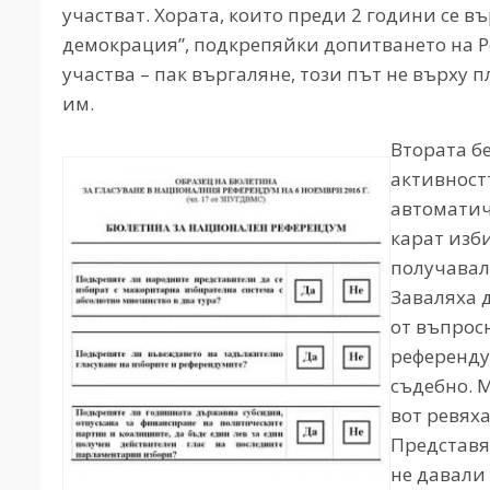
участват. Хората, които преди 2 години се в
демокрация”, подкрепяйки допитването на Ро
участва – пак въргаляне, този път не върху 
им.
Втората бе
активност
автоматичн
карат изб
получавал
Заваляха 
от въпросн
референдум
съдебно. 
вот ревях
Представя
не давали 