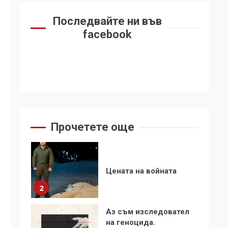
6
се“
Последвайте ни във
Удължаването на
facebook
„Чат контрола“ в ЕС е
обида за
демокрацията
7
За 100-годишнината
на Фидел Кастро –
изкачване на Черни
връх по неговите
1
Прочетете още
стъпки от 1972 г.
Цената на войната
2
Аз съм изследовател
на геноцида.