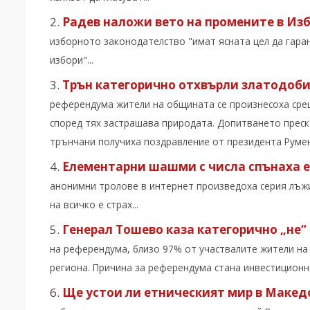
Радев наложи вето на промените в Из
изборното законодателство "имат ясната цел да гар
избори"...
Трън категорично отхвърли златодоби
референдума жители на общината се произнесоха сре
според тях застрашава природата. Допитването преск
трънчани получиха поздравление от президента Румен 
Елементарни шашми с числа спънаха 
анонимни тролове в интернет произведоха серия лъжи
на всичко е страх...
Генерал Тошево каза категорично „не“ 
на референдума, близо 97% от участвалите жители на
региона. Причина за референдума стана инвестиционно
Ще устои ли етническият мир в Макед