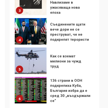
Навлизаме в
ужасяваща нова
3
епоха
Съединените щати
вече дори не се
преструват, че не
подкрепят терористи
4
Как се вземат
милиони за чужд
труд
5
136 страни в ООН
подкрепиха Куба,
България избра да е
сред 30 „въздържали
6
се“