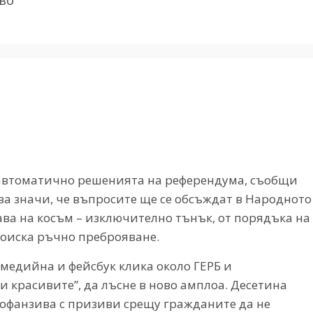
ла автоматично решенията на референдума, съобщи
ва значи, че въпросите ще се обсъждат в Народното
ва на косъм – изключително тънък, от порядъка на
 поиска ръчно преброяване.
медийна и фейсбук клика около ГЕРБ и
и красивите”, да лъсне в ново амплоа. Десетина
офанзива с призиви срещу гражданите да не