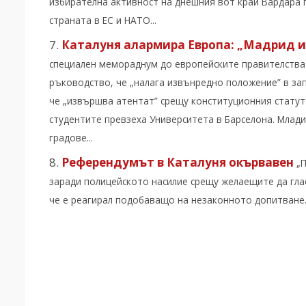
избирателна активност на днешния вот край Вардара 
страната в ЕС и НАТО...
Каталуня алармира Европа: „Мадрид 
специален мемораднум до европейските правителства 
ръководство, че „налага извънредно положение” в за
че „извършва атентат” срещу конституционния статут 
студентите превзеха Университета в Барселона. Млади
градове...
Референдумът в Каталуня окървавен
„
заради полицейското насилие срещу желаещите да глас
че е реагирал подобаващо на незаконното допитване..