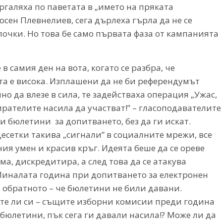
ъргаляха по паветата в „името на пряката
сен Плевнелиев, сега дърлеха гърла да не се
плочки. Но това бе само първата фаза от кампанията
 в самия ден на вота, когато се разбра, че
та е висока. Изплашени да не би референдумът
о да влезе в сила, те задействаха операция „Ужас,
ирателите насила да участват!” – гласоподавателите
и бюлетини за допитването, без да ги искат.
десетки такива „сигнали” в социалните мрежи, все
ия умен и красив кръг. Идеята беше да се ореве
а, дискредитира, а след това да се атакува
Миналата година при допитването за електронен
а обратното – че бюлетини не били давани.
те ли си – същите изборни комисии преди година
бюлетини, пък сега ги давали насила!? Може ли да