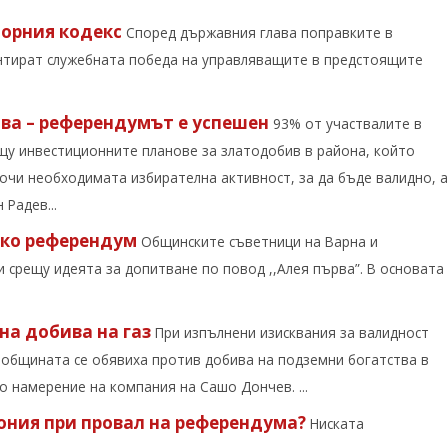
борния кодекс
Според държавния глава поправките в
антират служебната победа на управляващите в предстоящите
ва – референдумът е успешен
93% от участвалите в
щу инвестиционните планове за златодобив в района, който
очи необходимата избирателна активност, за да бъде валидно, а
Радев...
eко референдум
Общинските съветници на Варна и
 срещу идеята за допитване по повод ,,Алея първа”. В основата
на добива на газ
При изпълнени изисквания за валидност
 общината се обявиха против добива на подземни богатства в
 намерение на компания на Сашо Дончев. ...
ония при провал на референдума?
Ниската