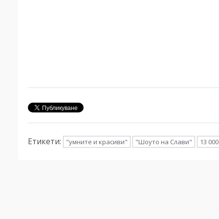
Етикети:
"умните и красиви"
"Шоуто на Слави"
13 000