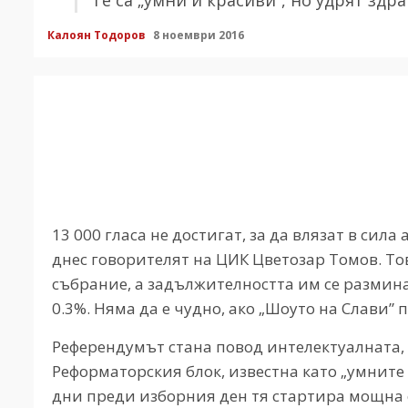
Калоян Тодоров
8 ноември 2016
13 000 гласа не достигат, за да влязат в си
днес говорителят на ЦИК Цветозар Томов. То
събрание, а задължителността им се размина
0.3%. Няма да е чудно, ако „Шоуто на Слави”
Референдумът стана повод интелектуалната, 
Реформаторския блок, известна като „умните 
дни преди изборния ден тя стартира мощна 