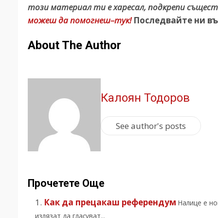
този материал ти е харесал, подкрепи същест
можеш да помогнеш–тук!
Последвайте ни въ
About The Author
Калоян Тодоров
See author's posts
Прочетете Още
Как да прецакаш референдум
Налице е но
излязат да гласуват...