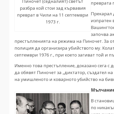
Пиночет (седналият) светът
преврата 
разбра кой стои зад кървавия
Прекарал д
преврат в Чили на 11 септември
изпратен в
1973 г.
Вашингтон
започва а
престъпленията на режима на Пиночет. За 
полиция да организира убийството му. Колат
септември 1976 г., при което загиват той и п
Именно това престъпление, доказано сега с 
да обявят Пиночет за „диктатор, създател н
на умишленото и коварното убийство на би
Мълчание
В станови
по никакъ