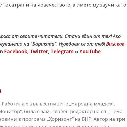
те сатрапи на човечеството, а името му звучи като
държа от своите читатели. Стани един от тях! Ако
вуването на "Барикада". Нуждаем се от теб!
Виж как
в
Facebook
,
Twitter
,
Telegram
и
YouTube
а
Работила е във вестниците „Народна младеж”,
 „Монитор”, била е зам.-главен редактор на сп. „Тема”
овини в програма „Хоризонт” на БНР. Автор на три
ужението на испаноговорещите журналисти в