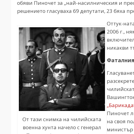
обяви Пиночет за „най-насилническия и прес
решението гласуваха 69 депутати, 23 бяха п
Оттук-ната
2006 г., н
включител
никакви т
Фаталния
Гласуванет
разсекрет
чилийскат
Вашингтон 
„Барикада
Пиночет л
От тази снимка на чилийската
на своя п
военна хунта начело с генерал
министър 