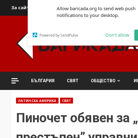
Skip
За сайта
Автори
За контакти
За реклама
Полит
Allow baricada.org to send web push
to
notifications to your desktop.
content
Don't allow
Powered by SendPulse
БЪЛГАРИЯ
СВЯТ
ОБЩЕСТВО
И
ЛАТИНСКА АМЕРИКА
СВЯТ
Пиночет обявен за 
престъпен” управни