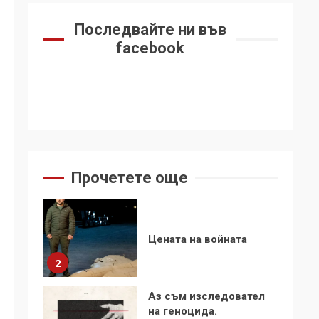
6
се“
Последвайте ни във
Удължаването на
facebook
„Чат контрола“ в ЕС е
обида за
демокрацията
7
За 100-годишнината
на Фидел Кастро –
изкачване на Черни
връх по неговите
1
Прочетете още
стъпки от 1972 г.
Цената на войната
2
Аз съм изследовател
на геноцида.