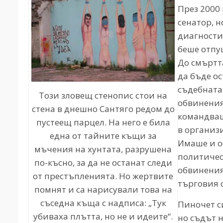
През 2000
сенатор, н
диагности
беше отпу
До смъртта
да бъде о
съдебната
Този зловещ стенопис стои на
обвинения
стена в днешно Сантяго редом до
командващ
пустеещ парцел. На него е била
в организи
една от тайните къщи за
Имаше и о
мъчения на хунтата, разрушена
политичес
по-късно, за да не останат следи
обвинения
от престъпленията. Но жертвите
търговия 
помнят и са нарисували това на
съседна къща с надписа: „Тук
Пиночет с
убиваха плътта, но не и идеите“.
но съдът н