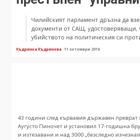
Чилийският парламент дръзна да взе
документи от САЩ, удостоверяващи, 
убийството на политическия си про
Къдринка Къдринова
11 октомври 2016
43 години след кървавия държавен преврат в
Аугусто Пиночет и установил 17-годишна бру
и изтезавани и над 3000 „безследно изчезна