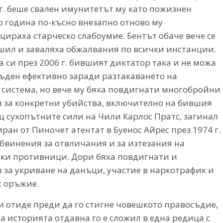
 г. беше свален имунитетът му като пожизнен
о година по-късно внезапно отново му
цираха старческо слабоумие. Бентът обаче вече се
шил и заваляха обжалвания по всички инстанции.
 си през 2006 г. бившият диктатор така и не можа
съден ефективно заради разтакаването на
 система, но вече му бяха повдигнати многобройни
 за конкретни убийства, включително на бившия
 сухопътните сили на Чили Карлос Пратс, загинал
ран от Пиночет атентат в Буенос Айрес през 1974 г.
бвинения за отвличания и за изтезания на
ки противници. Дори бяха повдигнати и
 за укриване на данъци, участие в наркотрафик и
с оръжие.
и отиде преди да го стигне човешкото правосъдие,
а историята отдавна го е сложил в една редица с