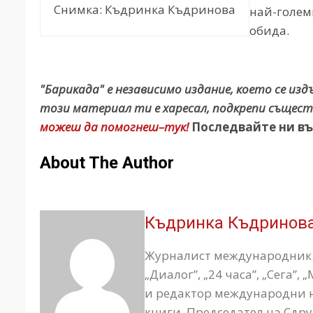
Снимка: Къдринка Къдринова
най-големи
обида.
"Барикада" е независимо издание, което се из
този материал ти е харесал, подкрепи същест
можеш да помогнеш–тук!
Последвайте ни въ
About The Author
Къдринка Къдринов
Журналист международник. 
„Диалог”, „24 часа”, „Сега”,
и редактор международни н
книги. Председател на Сдр