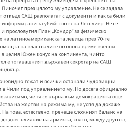
е на преврата срещу Алиенде и в крепенето на
 Пиночет през цялото му управление. Не се задава
т откъде САЩ разполагат с документи и как са били
е информирани за убийството на Летелиер. Не се
 и прословутия План „Кондор” за физическо
е на латиноамериканската левица през 70-те
помощта на властвалите по онова време военни
 в целия Южен конус на континента, чийто
ел е тогавашният държавен секретар на САЩ
инджър.
т очевидно тежат и всички останали чудовищни
в Чили под управлението му. Но досега официално
 независимо, че тя се върна към демокрацията още
ейства на жертви на режима му, не успя да докаже
 На това, естествено, пречеше сложният баланс на
 до днес влияние на армията, която, между другото,