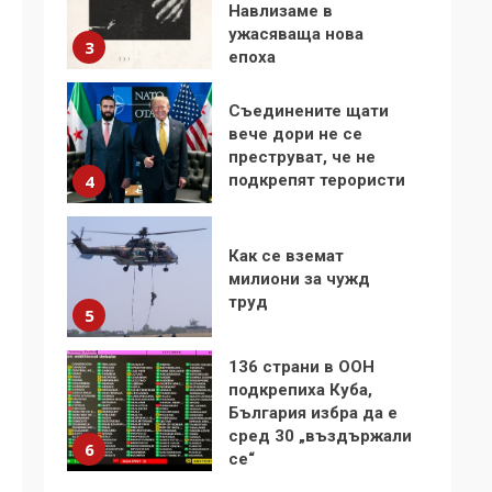
Навлизаме в
ужасяваща нова
3
епоха
Съединените щати
вече дори не се
преструват, че не
подкрепят терористи
4
Как се вземат
милиони за чужд
труд
5
136 страни в ООН
подкрепиха Куба,
България избра да е
сред 30 „въздържали
6
се“