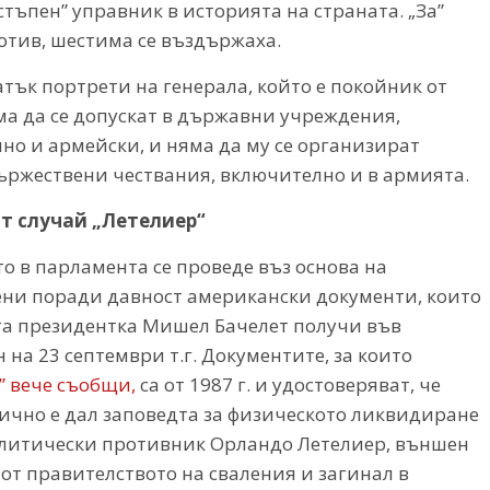
тъпен” управник в историята на страната. „За”
ротив, шестима се въздържаха.
тък портрети на генерала, който е покойник от
яма да се допускат в държавни учреждения,
но и армейски, и няма да му се организират
ържествени чествания, включително и в армията.
т случай „Летелиер“
о в парламента се проведе въз основа на
ени поради давност американски документи, които
а президентка Мишел Бачелет получи във
на 23 септември т.г. Документите, за които
” вече съобщи,
са от 1987 г. и удостоверяват, че
ично е дал заповедта за физическото ликвидиране
олитически противник Орландо Летелиер, външен
от правителството на сваления и загинал в