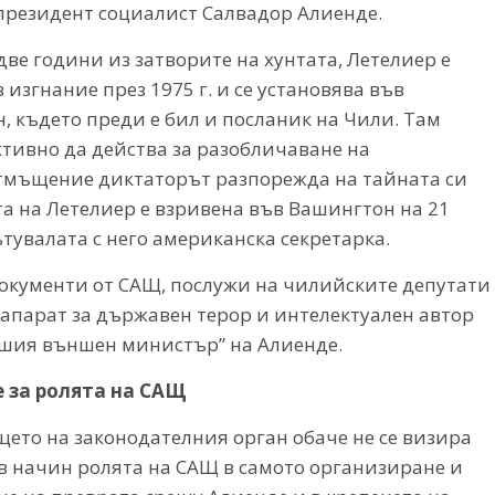
президент социалист Салвадор Алиенде.
ве години из затворите на хунтата, Летелиер е
 изгнание през 1975 г. и се установява във
, където преди е бил и посланик на Чили. Там
ктивно да действа за разобличаване на
отмъщение диктаторът разпорежда на тайната си
а на Летелиер е взривена във Вашингтон на 21
ътувалата с него американска секретарка.
документи от САЩ, послужи на чилийските депутати
а апарат за държавен терор и интелектуален автор
вшия външен министър” на Алиенде.
 за ролята на САЩ
щето на законодателния орган обаче не се визира
в начин ролята на САЩ в самото организиране и