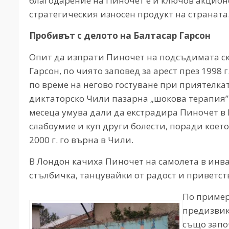
благодарение на Пиночет е и ключов акцион
стратегическия износен продукт на страната
Пробивът с делото на Балтасар Гарсон
Опит да изпрати Пиночет на подсъдимата с
Гарсон, по чиято заповед за арест през 1998
по време на негово гостуване при приятелка
диктаторско Чили пазарна „шокова терапия”
месеца умува дали да екстрадира Пиночет в 
слабоумие и куп други болести, поради което
2000 г. го върна в Чили.
В Лондон качиха Пиночет на самолета в инва
стълбичка, танцувайки от радост и приветст
По примера
предизвик
също запо