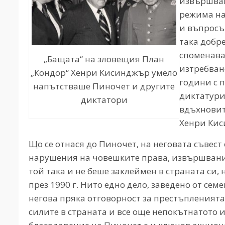
извършван
режима на
и въпросъ
така добр
споменава
„Бащата“ на зловещия План
изтребван
„Кондор“ Хенри Кисинджър умело
години с 
напътстваше Пиночет и другите
диктатури
диктатори
вдъхновит
Хенри Кис
Що се отнася до Пиночет, на неговата съвес
нарушения на човешките права, извършвани 
той така и не беше заклеймен в страната си,
през 1990 г. Нито едно дело, заведено от сем
негова пряка отговорност за престъпленията.
силите в страната и все още непокътнатото и