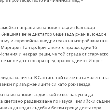
ер в производството на чилийска мед –
.
камейка направи испанският съдия Балтасар
 г. бившият вече диктатор беше задържан в Лондон
та му и европейска внедрителка на изпробваната в
 Маргарет Тачър. Британското правосъдие 16
Испания и накрая реши, че той страда от старческо
 не може да отговаря пред правосъдието. И през
лидна количка. В Сантяго той слезе по самолетната
вайки привържениците си като рок-звезда.
 на испанския съдия, който все пак успя да
а световно раздвижване по казуса, чилийски съдии
чнаха да водят съдебни битки срещу диктатора.