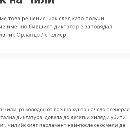
ме това решение, чак след като получи
че именно бившият диктатор е заповядал
тивник Орландо Летелиер
 Чили, ръководен от военна хунта начело с генерал
тална диктатура, довела до десетки хиляди убити
ли”, чилийският парламент най-после се осмели да