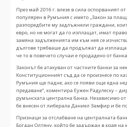
През май 2016 г. влезе в сила оспорваният от
популярен в Румъния с името „Закон за плащан
разпоредбите му задлъжнели граждани, които
евро, но не могат да го изплащат, имат прав
замяна задълженията им към нея се изчиства
дългове трябваше да продължат да изплащат
че то в повечето случаи е продадено от банка
Законът бе атакуван от частните банки за не
Конституционният съд да се произнесе по ка
Румъния ще падне, ако се появи още една не
предаване“, коментира Еужен Радулеску – ди
румънската централна банка. Независимо от с
бе внесен от либерала Даниел Замфир и бе п
Признаци за отслабване на централната банка
Богдан Олтяну, който бе задържан в края на