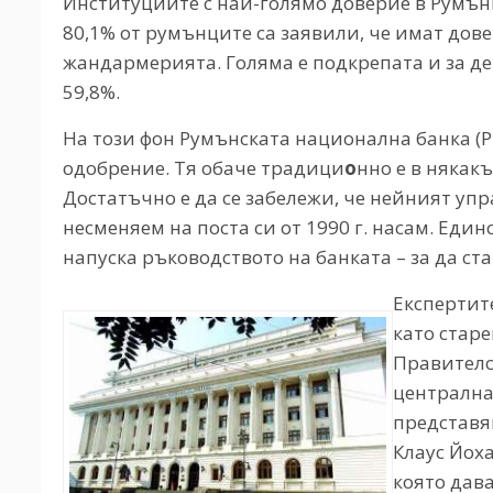
Институциите с най-голямо доверие в Румъни
80,1% от румънците са заявили, че имат дове
жандармерията. Голяма е подкрепата и за д
59,8%.
На този фон Румънската национална банка (Р
одобрение. Тя обаче традици
о
нно е в някак
Достатъчно е да се забележи, че нейният уп
несменяем на поста си от 1990 г. насам. Единс
напуска ръководството на банката – за да ст
Експертите
като стар
Правителс
централна
представя
Клаус Йох
която дава