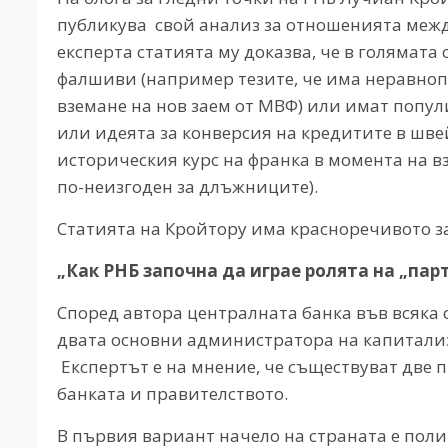
публикува свой анализ за отношенията межд
експерта статията му доказва, че в голямата 
фалшиви (например тезите, че има неравноп
вземане на нов заем от МВФ) или имат попул
или идеята за конверсия на кредитите в шве
историческия курс на франка в момента на вз
по-неизгоден за длъжниците).
Статията на Кройтору има красноречивото з
„Как РНБ започна да играе ролята на „пар
Според автора централната банка във всяка 
двата основни администратора на капитали
Експертът е на мнение, че съществуват две
банката и правителството.
В първия вариант начело на страната е полит