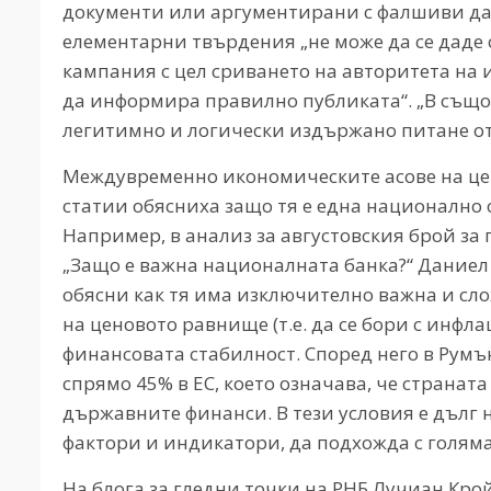
документи или аргументирани с фалшиви да
елементарни твърдения „не може да се даде 
кампания с цел сриването на авторитета на 
да информира правилно публиката“. „В същот
легитимно и логически издържано питане отн
Междувременно икономическите асове на цен
статии обясниха защо тя е една национално
Например, в анализ за августовския брой за
„Защо е важна националната банка?“ Даниел
обясни как тя има изключително важна и сло
на ценовото равнище (т.е. да се бори с инфла
финансовата стабилност. Според него в Румъ
спрямо 45% в ЕС, което означава, че странат
държавните финанси. В тези условия е дълг 
фактори и индикатори, да подхожда с голям
На блога за гледни точки на РНБ Лучиан Кро