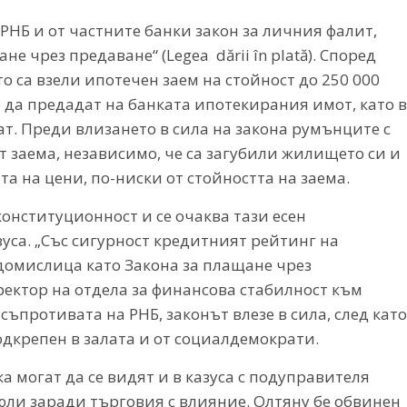
 РНБ и от частните банки закон за личния фалит,
е чрез предаване“ (Legea dării în plată). Според
 са взели ипотечен заем на стойност до 250 000
о да предадат на банката ипотекирания имот, като в
т. Преди влизането в сила на закона румънците с
 заема, независимо, че са загубили жилището си и
та на цени, по-ниски от стойността на заема.
конституционност и се очаква тази есен
зуса. „Със сигурност кредитният рейтинг на
домислица като Закона за плащане чрез
ректор на отдела за финансова стабилност към
ъпротивата на РНБ, законът влезе в сила, след като
одкрепен в залата и от социалдемократи.
 могат да се видят и в казуса с подуправителя
 юли заради търговия с влияние. Олтяну бе обвинен