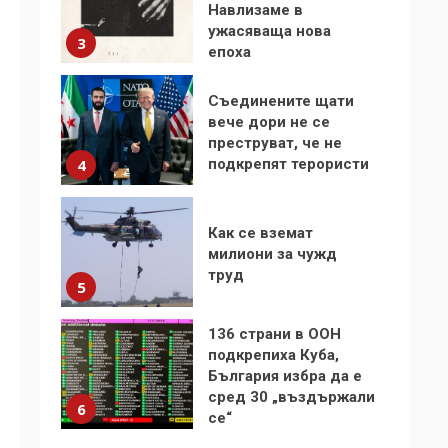
Навлизаме в
ужасяваща нова
3
епоха
Съединените щати
вече дори не се
преструват, че не
подкрепят терористи
4
Как се вземат
милиони за чужд
труд
5
136 страни в ООН
подкрепиха Куба,
България избра да е
сред 30 „въздържали
6
се“