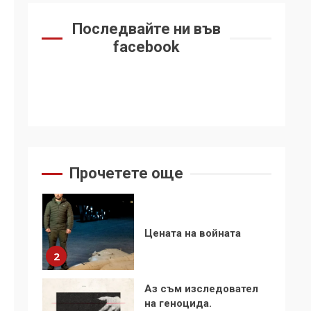
6
се“
Последвайте ни във
Удължаването на
facebook
„Чат контрола“ в ЕС е
обида за
демокрацията
7
За 100-годишнината
на Фидел Кастро –
изкачване на Черни
връх по неговите
1
Прочетете още
стъпки от 1972 г.
Цената на войната
2
Аз съм изследовател
на геноцида.