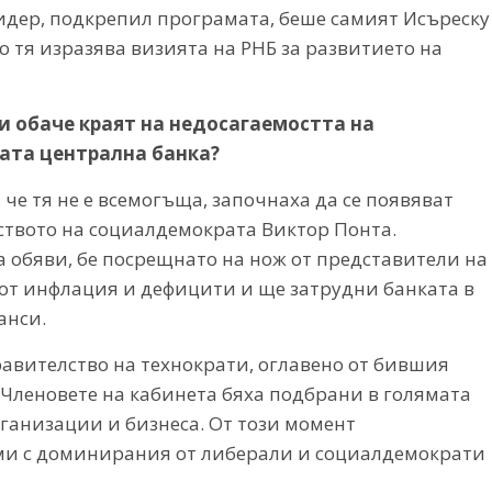
идер, подкрепил програмата, беше самият Исъреску
о тя изразява визията на РНБ за развитието на
и обаче краят на недосагаемостта на
ата централна банка?
че тя не е всемогъща, започнаха да се появяват
елството на социалдемократа Виктор Понта.
 обяви, бе посрещнато на нож от представители на
а от инфлация и дефицити и ще затрудни банката в
анси.
правителство на технократи, оглавено от бившия
Членовете на кабинета бяха подбрани в голямата
рганизации и бизнеса. От този момент
ми с доминирания от либерали и социалдемократи