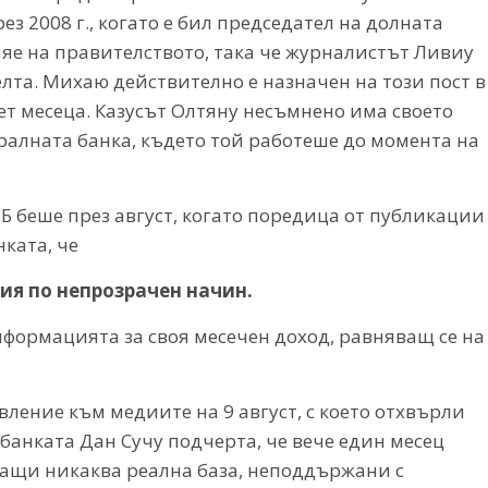
ез 2008 г., когато е бил председател на долната
яе на правителството, така че журналистът Ливиу
лта. Михаю действително е назначен на този пост в
пет месеца. Казусът Олтяну несъмнено има своето
алната банка, където той работеше до момента на
 беше през август, когато поредица от публикации
ката, че
ия по непрозрачен начин.
формацията за своя месечен доход, равняващ се на
вление към медиите на 9 август, с което отхвърли
 банката Дан Сучу подчерта, че вече един месец
мащи никаква реална база, неподдържани с