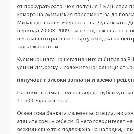
от прокуратурата, че е получил 1 млн. евро пр
камара на румънския парламент, за да повли
Михаю да стане губернатор на Дунавската Де
периода 20008-2009 г. и се задържа на него 
негативно отражение върху имиджа на центр
задържането си.
Кулминацията на негативните събития за РНБ
уличи Исъреску и големите началници от бан
получават високи заплати и вземат решен
Наложи се самият гуверньор да публикува ин
13 600 евро месечно.
Освен това банката излезе със специално изя
атаките срещу себе си. В него говорителят на
всекидневно тя е подложена на нападки, ня