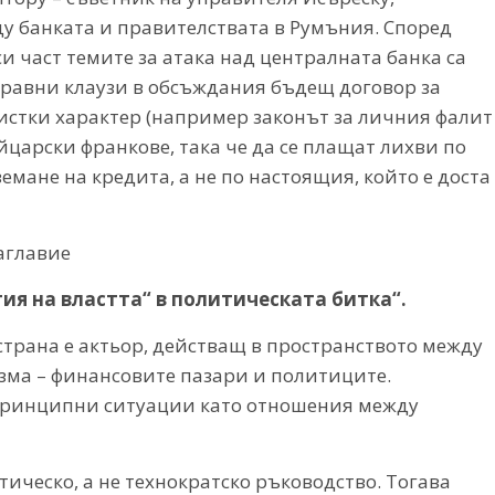
у банката и правителствата в Румъния. Според
си част темите за атака над централната банка са
равни клаузи в обсъждания бъдещ договор за
истки характер (например законът за личния фалит
йцарски франкове, така че да се плащат лихви по
емане на кредита, а не по настоящия, който е доста
аглавие
тия на властта“ в политическата битка“.
страна е актьор, действащ в пространството между
зма – финансовите пазари и политиците.
 принципни ситуации като отношения между
ическо, а не технократско ръководство. Тогава