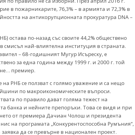
я по правило не са изборни. През април 2016 г.
рие в пожарникарите, 76,3% – в армията и 72,3% в
ейността на антикорупционната прокуратура DNA –
НБ) остава по-назад със своите 44,2% обществено
ъв смисъл най-влиятелна институция в страната.
равител – 68-годишният Мугур Исъреску, е
твено за една година между 1999 г. и 2000 г. той
ане… премиер.
 на РНБ се ползват с голямо уважение и са нещо
ейшини по макроикономическите въпроси.
твата по правило дават голяма тежест на
та банка и нейните препоръки. Това се видя и при
нето от премиера Дачиан Чолош и президента
анис на програмата „Конкурентоспособна Румъния“,
 заявка да се превърне в национален проект.