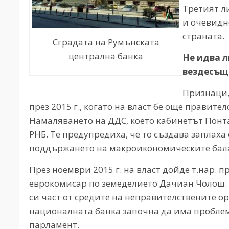
Третият л
и очевидн
страната.
Сградата на Румънската
централна банка
Не идва л
вездесъщ
Признаци, 
през 2015 г., когато на власт бе още правит
Намаляването на ДДС, което кабинетът Понта
РНБ. Те предупредиха, че то създава заплах
поддържането на макроикономическите бал
През ноември 2015 г. на власт дойде т.нар. 
еврокомисар по земеделието Дачиан Чолош. 
си част от средите на неправителствените о
националната банка започна да има пробле
парламент.