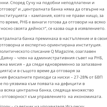
нни. Според Сучу на подобни неподплатени и
отговор“ и „централната банка няма да отвърне на
институцията – кампания, която не прави нищо, за
о време, РНБ е винаги готова да отговори на всяко
осно своята дейност“, се казва още в изявлението.
тралната банка преминаха в настъпление и в свои
 отговорна и експертно-ориентирана институция.
 политическото списание Q Magazine, озаглавен
 Даяну – член на административния съвет на РНБ,
жна мисия – да следи едновременно за запазване
цията) и в същото време да отговаря за
ния фискалните приходи са ниски – 27-28% от БВП
а е по-уязвима към появата на дефицити в
на всяка централна банка, следяща множество
а отговорност към управлението на икономиката.
йтору – съветник на управителя Исъреску,