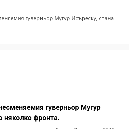
меняемия гуверньор Мугур Исъреску, стана
 несменяемия гуверньор Мугур
о няколко фронта.