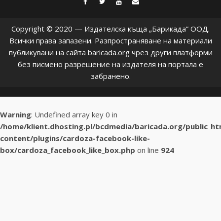
facebook
twitter
youtube
contact@baric
Copyright © 2020 — Издателска къща „Барикада” ООД.
Всички права запазени. Разпространяване на материали
публикувани на сайта baricada.org чрез други платформи
без писмено разрешение на издателя на портала е
забранено.
Warning
: Undefined array key 0 in
/home/klient.dhosting.pl/bcdmedia/baricada.org/public_h
content/plugins/cardoza-facebook-like-
box/cardoza_facebook_like_box.php
on line
924