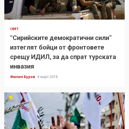
СВЯТ
“Сирийските демократични сили”
изтеглят бойци от фронтовете
срещу ИДИЛ, за да спрат турската
инвазия
Филип Буров
8 март 2018