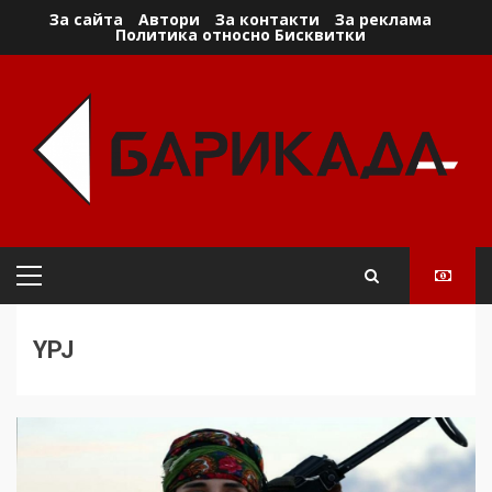
Skip
За сайта
Автори
За контакти
За реклама
Политика относно Бисквитки
to
content
Primary
Menu
YPJ