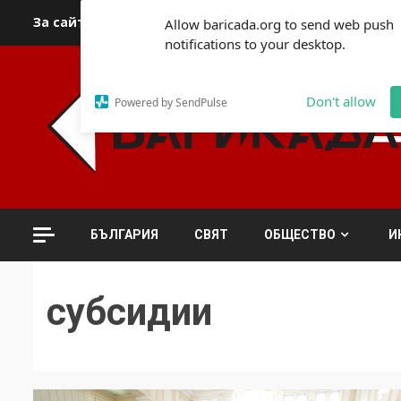
Skip
За сайта
Автори
За контакти
За реклама
Полит
Allow baricada.org to send web push
to
notifications to your desktop.
content
Don't allow
Powered by SendPulse
БЪЛГАРИЯ
СВЯТ
ОБЩЕСТВО
И
субсидии