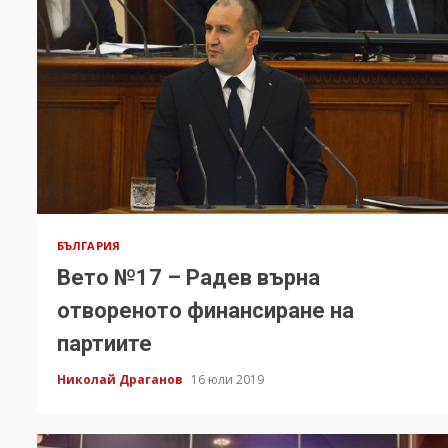
БЪЛГАРИЯ
Вето №17 – Радев върна
отвореното финансиране на
партиите
Николай Драганов
16 юли 2019