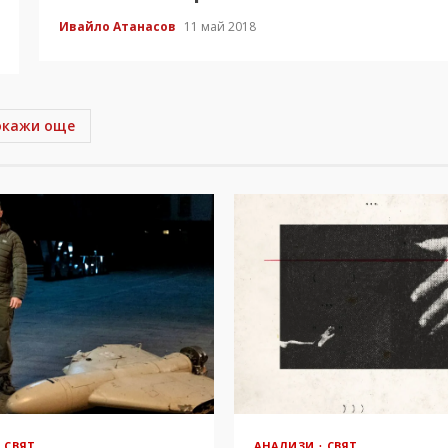
Ивайло Атанасов
11 май 2018
окажи още
СВЯТ
АНАЛИЗИ
СВЯТ