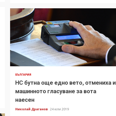
БЪЛГАРИЯ
НС бутна още едно вето, отмениха и
машинното гласуване за вота
наесен
Николай Драганов
24 юли 2019