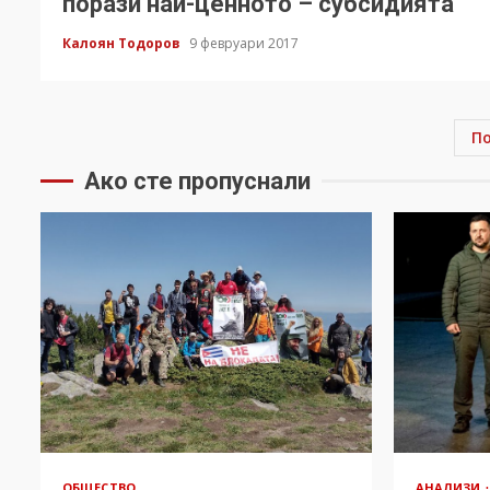
порази най-ценното – субсидията
Калоян Тодоров
9 февруари 2017
П
Ако сте пропуснали
ОБЩЕСТВО
АНАЛИЗИ