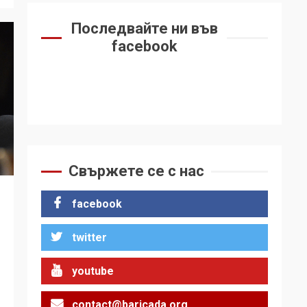
Последвайте ни във
facebook
Свържете се с нас
facebook
twitter
youtube
contact@baricada.org