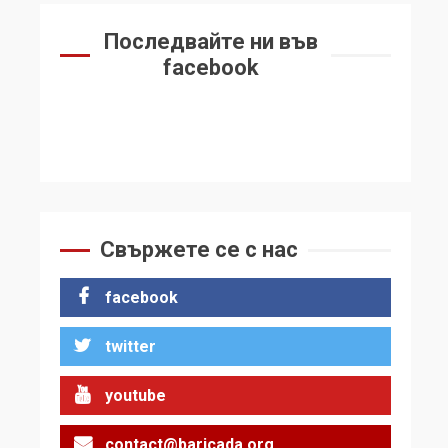
Последвайте ни във
facebook
Свържете се с нас
facebook
twitter
youtube
contact@baricada.org