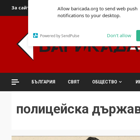
Skip
За сайта
Автори
За контакти
За реклама
Полит
Allow baricada.org to send web push
to
notifications to your desktop.
content
Don't allow
Powered by SendPulse
БЪЛГАРИЯ
СВЯТ
ОБЩЕСТВО
И
полицейска държа