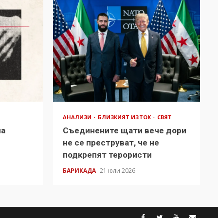
АНАЛИЗИ
БЛИЗКИЯТ ИЗТОК
СВЯТ
на
Съединените щати вече дори
в
не се преструват, че не
подкрепят терористи
БАРИКАДА
21 юли 2026