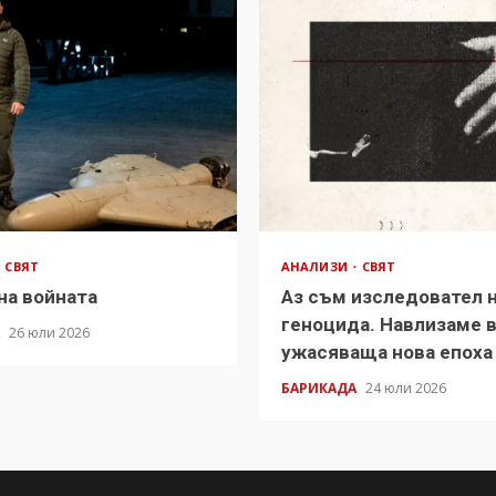
СВЯТ
АНАЛИЗИ
СВЯТ
на войната
Аз съм изследовател 
геноцида. Навлизаме 
А
26 юли 2026
ужасяваща нова епоха
БАРИКАДА
24 юли 2026