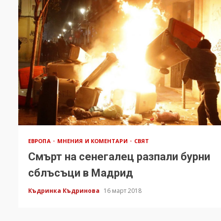
ЕВРОПА
МНЕНИЯ И КОМЕНТАРИ
СВЯТ
Смърт на сенегалец разпали бурни
сблъсъци в Мадрид
Къдринка Къдринова
16 март 2018