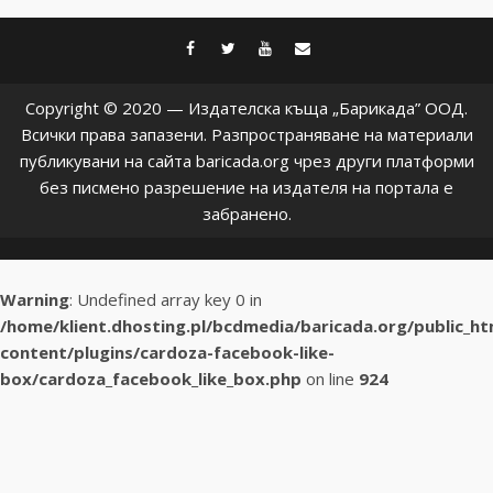
facebook
twitter
youtube
contact@baric
Copyright © 2020 — Издателска къща „Барикада” ООД.
Всички права запазени. Разпространяване на материали
публикувани на сайта baricada.org чрез други платформи
без писмено разрешение на издателя на портала е
забранено.
Warning
: Undefined array key 0 in
/home/klient.dhosting.pl/bcdmedia/baricada.org/public_h
content/plugins/cardoza-facebook-like-
box/cardoza_facebook_like_box.php
on line
924