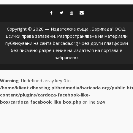
facebook
twitter
youtube
contact@baric
Copyright © 2020 — Издателска къща „Барикада” ООД.
Всички права запазени. Разпространяване на материали
публикувани на сайта baricada.org чрез други платформи
без писмено разрешение на издателя на портала е
забранено.
Warning
: Undefined array key 0 in
/home/klient.dhosting.pl/bcdmedia/baricada.org/public_h
content/plugins/cardoza-facebook-like-
box/cardoza_facebook_like_box.php
on line
924