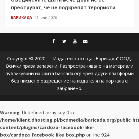
преструват, че не подкрепят терористи
БАРИКАДА
21 юли 2026
facebook
twitter
youtube
contact@baric
Copyright © 2020 — Издателска къща „Барикада” ООД.
Всички права запазени. Разпространяване на материали
публикувани на сайта baricada.org чрез други платформи
без писмено разрешение на издателя на портала е
забранено.
Warning
: Undefined array key 0 in
/home/klient.dhosting.pl/bcdmedia/baricada.org/public_h
content/plugins/cardoza-facebook-like-
box/cardoza_facebook_like_box.php
on line
924