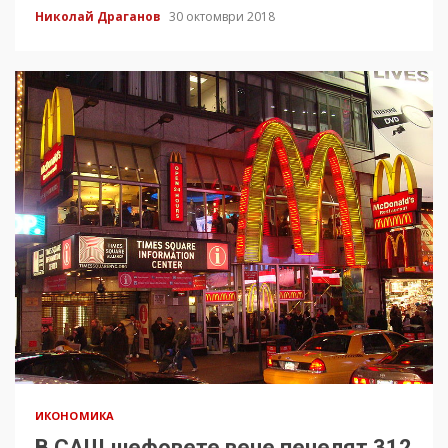
Николай Драганов
30 октомври 2018
ИКОНОМИКА
В САЩ шефовете вече печелят 312