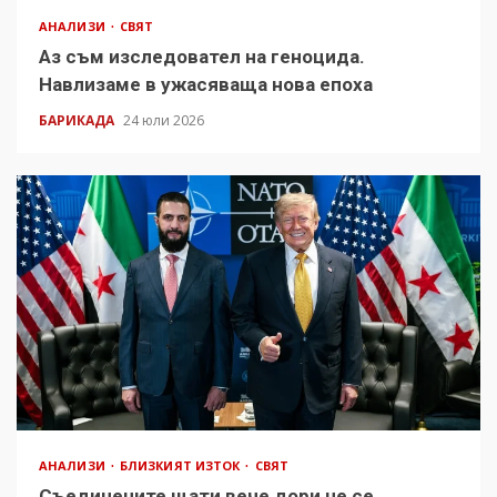
АНАЛИЗИ
СВЯТ
Аз съм изследовател на геноцида.
Навлизаме в ужасяваща нова епоха
БАРИКАДА
24 юли 2026
АНАЛИЗИ
БЛИЗКИЯТ ИЗТОК
СВЯТ
Съединените щати вече дори не се