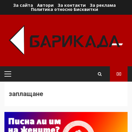
Skip
За сайта
Автори
За контакти
За реклама
Политика относно Бисквитки
to
content
Primary
Menu
заплащане