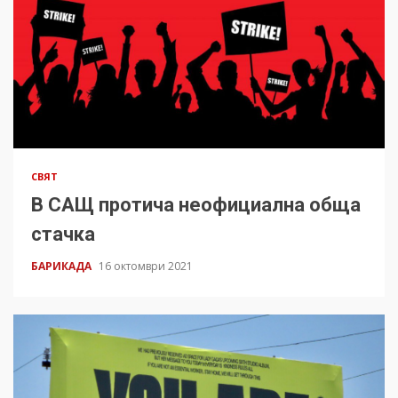
СВЯТ
В САЩ протича неофициална обща
стачка
БАРИКАДА
16 октомври 2021