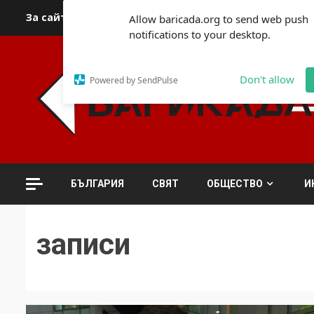
Skip
За сайта
Автори
За контакти
За реклама
Полит
Allow baricada.org to send web push
to
notifications to your desktop.
content
Don't allow
Powered by SendPulse
БЪЛГАРИЯ
СВЯТ
ОБЩЕСТВО
И
записи