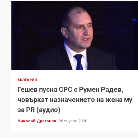
БЪЛГАРИЯ
Гешев пусна СРС с Румен Радев,
човъркат назначението на жена му
за PR (аудио)
Николай Драганов
28 януари 2020