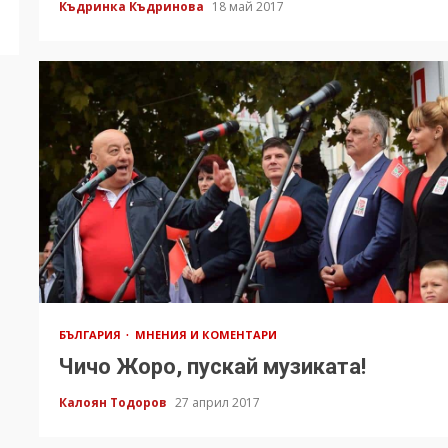
Къдринка Къдринова
18 май 2017
БЪЛГАРИЯ
МНЕНИЯ И КОМЕНТАРИ
Чичо Жоро, пускай музиката!
Калоян Тодоров
27 април 2017