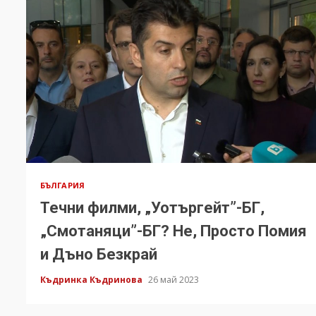
БЪЛГАРИЯ
Течни филми, „Уотъргейт”-БГ,
„Смотаняци”-БГ? Не, Просто Помия
и Дъно Безкрай
Къдринка Къдринова
26 май 2023