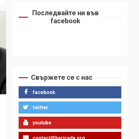
Последвайте ни във
facebook
Свържете се с нас
facebook
twitter
youtube
contact@baricada.org