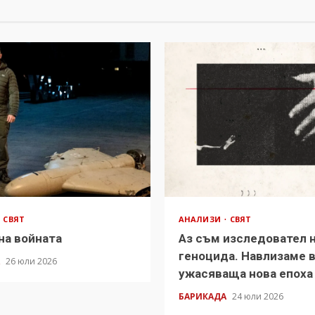
СВЯТ
АНАЛИЗИ
СВЯТ
на войната
Аз съм изследовател 
геноцида. Навлизаме 
А
26 юли 2026
ужасяваща нова епоха
БАРИКАДА
24 юли 2026