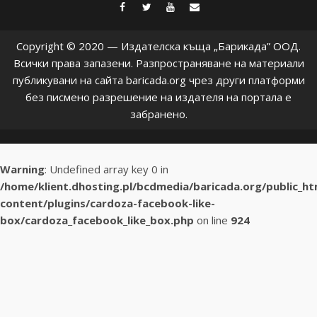
facebook
twitter
youtube
contact@baric
Copyright © 2020 — Издателска къща „Барикада” ООД.
Всички права запазени. Разпространяване на материали
публикувани на сайта baricada.org чрез други платформи
без писмено разрешение на издателя на портала е
забранено.
Warning
: Undefined array key 0 in
/home/klient.dhosting.pl/bcdmedia/baricada.org/public_h
content/plugins/cardoza-facebook-like-
box/cardoza_facebook_like_box.php
on line
924