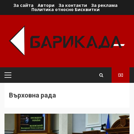
Skip
За сайта
Автори
За контакти
За реклама
Политика относно Бисквитки
to
content
Primary
Menu
Върховна рада